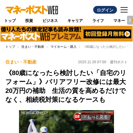
ログイン
トップ
投資
ビジネス
キャリア
ライフ
マネー
トップ
住まい・不動産
マイホーム・購入
《80歳になったら検討したい「
住まい・不動産
2025.11.26 07:00
週刊ポスト
《80歳になったら検討したい「自宅のリ
フォーム」》バリアフリー改修には最大
20万円の補助 生活の質を高めるだけで
なく、相続税対策になるケースも
もっと見る
arrow_forward_ios