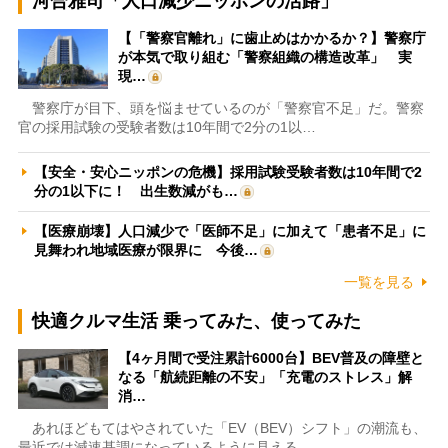
河合雅司「人口減少ニッポンの活路」
【「警察官離れ」に歯止めはかかるか？】警察庁
が本気で取り組む「警察組織の構造改革」 実
現…
警察庁が目下、頭を悩ませているのが「警察官不足」だ。警察
官の採用試験の受験者数は10年間で2分の1以…
【安全・安心ニッポンの危機】採用試験受験者数は10年間で2
分の1以下に！ 出生数減がも…
【医療崩壊】人口減少で「医師不足」に加えて「患者不足」に
見舞われ地域医療が限界に 今後…
一覧を見る
快適クルマ生活 乗ってみた、使ってみた
【4ヶ月間で受注累計6000台】BEV普及の障壁と
なる「航続距離の不安」「充電のストレス」解
消…
あれほどもてはやされていた「EV（BEV）シフト」の潮流も、
最近では減速基調になっているように見える。…