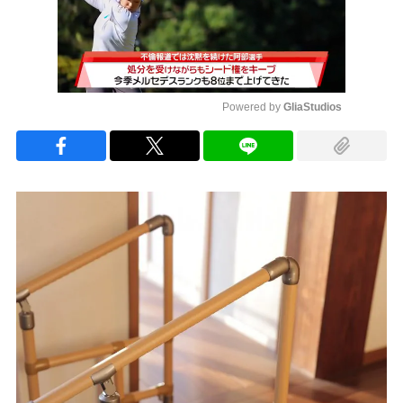
Powered by 
GliaStudios
Mute