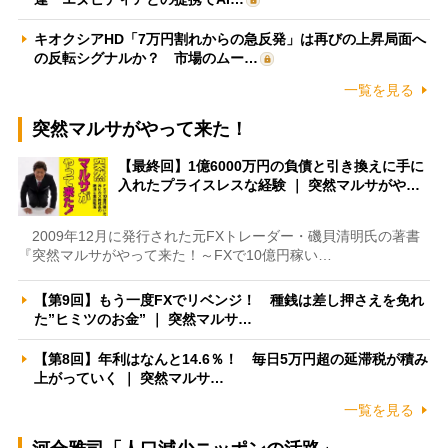
キオクシアHD「7万円割れからの急反発」は再びの上昇局面へ
の反転シグナルか？ 市場のムー…
一覧を見る
突然マルサがやって来た！
【最終回】1億6000万円の負債と引き換えに手に
入れたプライスレスな経験 ｜ 突然マルサがや…
2009年12月に発行された元FXトレーダー・磯貝清明氏の著書
『突然マルサがやって来た！～FXで10億円稼い…
【第9回】もう一度FXでリベンジ！ 種銭は差し押さえを免れ
た”ヒミツのお金” ｜ 突然マルサ…
【第8回】年利はなんと14.6％！ 毎日5万円超の延滞税が積み
上がっていく ｜ 突然マルサ…
一覧を見る