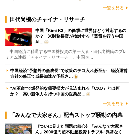
一覧を見る
田代尚機のチャイナ・リサーチ
中国「Kimi K3」の衝撃に世界はどう対応するの
か？ 米財務長官が検討する「蒸留を行う中国
AI…
中国経済に精通する中国株投資の第一人者・田代尚機氏のプレ
ミアム連載「チャイナ・リサーチ」。中国企…
中国経済“予想外の低成長”で政策のテコ入れ必至か 経済運営
方針の修正で成長加速が予想さ…
“AI革命”で爆発的な需要拡大が見込まれる「CXO」とは何
か？ 高い競争力を持つ中国の医薬品…
一覧を見る
「みんなで大家さん」配当ストップ騒動の内幕
《ついに見えた問題の核心》「みんなで大家さ
ん」2000億円超不動産投資トラブル“異常なく