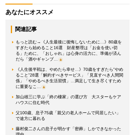
あなたにオススメ
関連記事
もっと読む→《人生最後に後悔しないために…》80歳を
すぎたら始めること16選 財産整理は「お金を使い切
る」ために、「おしゃれ」は心身の活力に、準備が済ん
だら「酒やギャンブ…
《人生後半戦は、やめたら幸せ…》70歳をすぎたら“やめ
ること”28選「解約すべきサービス」「見直すべき人間関
係」「やめるべき生活習慣」…満足して生き尽くすため
に重要なこ…
加山雄三に学ぶ「終の棲家」の選び方 大スターもケア
ハウスに住む時代
父100歳、息子75歳「親父の老人ホームで同居したい」
で途方に暮れる
藤村俊二さんの息子が明かす「密葬」しかできなかった
理由