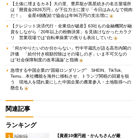
【土俵に埋まるカネ】大の里、豊昇龍が黒星続きの名古屋場所
は「懸賞金2826万円」が下位力士に渡り「今日はみんなで焼肉
だ！」 金星4個配給で協会は年96万円の支出増に
【クレジット決済代行・全東信が破産】63社もの金融機関が融
資をしながら「20年以上の粉飾決算」を見抜けなかったカラク
リ 営業現場では“自転車操業”の焦りも表出していた
「何がやりたいのか分からない」竹中平蔵氏が語る高市内閣の
評価 「給付付き税額控除はその場しのぎ」いま不可欠なの
は“社会保障制度の改革議論”と指摘
急増する中国企業の“国籍ロンダリング” SHEIN、TikTok、
Temu…本社機能を海外に移転させ、トランプ関税の回避を狙
う 現地人を隠れ蓑にした中国企業の農業参入・土地取得への
懸念も
関連記事
ランキング
【資産10億円超・かんちさんが厳
1