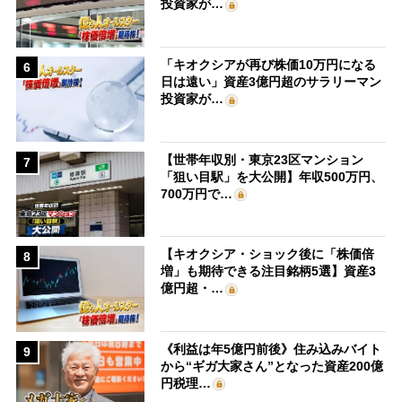
投資家が…
「キオクシアが再び株価10万円になる
6
日は遠い」資産3億円超のサラリーマン
投資家が…
【世帯年収別・東京23区マンション
7
「狙い目駅」を大公開】年収500万円、
700万円で…
【キオクシア・ショック後に「株価倍
8
増」も期待できる注目銘柄5選】資産3
億円超・…
《利益は年5億円前後》住み込みバイト
9
から“ギガ大家さん”となった資産200億
円税理…