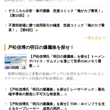
テクニカル分析・集中講義 投資コミック「俺がカブ番長！」
【第10回】
不透明相場に勝つ信用取引の極意 投資コミック「俺がカブ番
長！」【第9回】
一覧を見る
戸松信博の明日の爆騰株を探せ！
【戸松信博氏「明日の爆騰株」を探せ】トーメン
デバイス：サムスンを通じて世界のAIメモリ需
要…
新聞や雑誌など多数の金融メディアに出演するグローバルリン
クアドバイザーズ代表の戸松信博氏が、最新…
【戸松信博氏「明日の爆騰株」を探せ】レーザーテック：最先
端半導体の製造に不可欠な検査装…
【戸松信博氏「明日の爆騰株」を探せ】TDK：AIインフラを支
えるキープレーヤー 成長の再評…