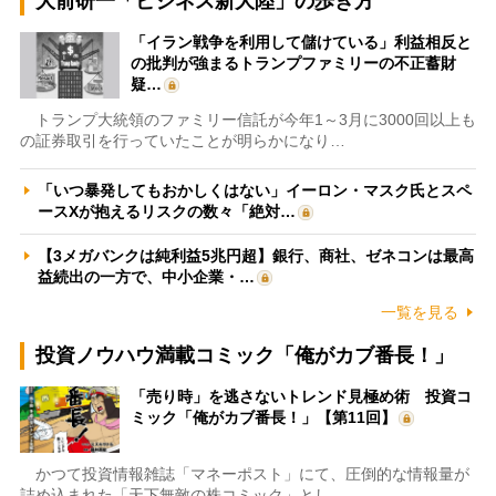
大前研一「ビジネス新大陸」の歩き方
「イラン戦争を利用して儲けている」利益相反と
の批判が強まるトランプファミリーの不正蓄財
疑…
トランプ大統領のファミリー信託が今年1～3月に3000回以上も
の証券取引を行っていたことが明らかになり…
「いつ暴発してもおかしくはない」イーロン・マスク氏とスペ
ースXが抱えるリスクの数々「絶対…
【3メガバンクは純利益5兆円超】銀行、商社、ゼネコンは最高
益続出の一方で、中小企業・…
一覧を見る
投資ノウハウ満載コミック「俺がカブ番長！」
「売り時」を逃さないトレンド見極め術 投資コ
ミック「俺がカブ番長！」【第11回】
かつて投資情報雑誌「マネーポスト」にて、圧倒的な情報量が
詰め込まれた「天下無敵の株コミック」とし…