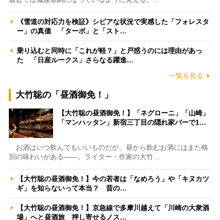
《雪道の対応力を検証》シビアな状況で実感した「フォレスタ
ー」の真価 「ターボ」と「スト…
乗り込むと同時に「これが軽？」と戸惑うのには理由があっ
た 「日産ルークス」さらなる躍進…
一覧を見る
大竹聡の「昼酒御免！」
【大竹聡の昼酒御免！】「ネグローニ」「山崎」
「マンハッタン」新宿三丁目の隠れ家バーで1…
お酒はいつ飲んでもいいものだが、昼から飲むお酒にはまた格
別の味わいがある――。ライター・作家の大竹…
【大竹聡の昼酒御免！】今の若者は「なめろう」や「キヌカツ
ギ」を知らないって本当？ 昔の…
【大竹聡の昼酒御免！】京急線で多摩川越えて「川崎の大衆酒
場」へと昼酒旅 押し寄せるノス…