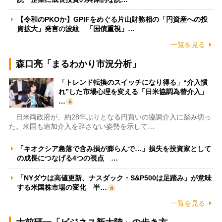
【令和のPKOか】GPIFをめぐる片山財務相の「円資産への投
資拡大」発言の波紋 「国債重視」…
一覧を見る
森口亮「まるわかり市況分析」
「トレンド転換のスイッチになり得る」“介入慣
れ”した市場心理を変える「日米協調為替介入」
…
日米両政府が、約28年ぶりとなる円買いの協調介入に踏み切っ
た。米国も追加介入を辞さない姿勢を示して…
「キオクシア急落で含み損が膨らんで…」損失を投資家として
の成長につなげる4つの視点 …
「NYダウは高値更新、ナスダック・S&P500は足踏み」が意味
する米国株市場の変化 半…
一覧を見る