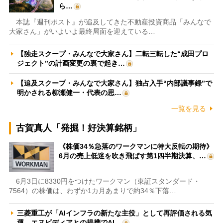
ら…
本誌『週刊ポスト』が追及してきた不動産投資商品「みんなで
大家さん」がいよいよ最終局面を迎えている…
【独走スクープ・みんなで大家さん】二転三転した“成田プロ
ジェクト”の計画変更の裏で起き…
【追及スクープ・みんなで大家さん】独占入手“内部議事録”で
明かされる柳瀬健一・代表の思…
一覧を見る
古賀真人「発掘！好決算銘柄」
《株価34％急落のワークマンに特大反転の期待》
6月の売上低迷を吹き飛ばす第1四半期決算、…
6月3日に8330円をつけたワークマン（東証スタンダード・
7564）の株価は、わずか1カ月あまりで約34％下落…
三菱重工が「AIインフラの新たな主役」として再評価される気
運 エヌビディアとの提携でAI…