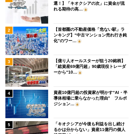
選！】「キオクシアの次」に資金が流
れる期待の高…
【首都圏の不動産価格「危ない駅」ラ
2
ンキング】“中古マンション売れ行き鈍
化”のワー…
【億り人オールスターが狙う20銘柄】
3
「総資産69億円超」90歳現役トレーダ
ーから“10…
資産10億円超の投資家が明かす“AI・半
4
導体相場に乗らなかった理由” フルポ
ジション…
「キオクシアが今後も利益を出し続け
5
るかは分からない」資産11億円の個人