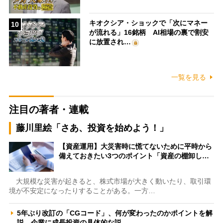
キオクシア・ショックで「次にマネー
10
が流れる」16銘柄 AI相場の裏で割安
に放置され…
一覧を見る
注目の著者・連載
藤川里絵「さあ、投資を始めよう！」
【資産運用】大災害時に慌てないために平時から
備えておきたい3つのポイント「資産の棚卸し…
大規模な災害が起きると、株式市場が大きく動いたり、取引環
境が不安定になったりすることがある。一方…
5年ぶり改訂の「CGコード」、何が変わったのかポイントを解
説 企業に成長投資の具体的な説…