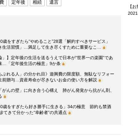
費
定年後
相続
遺言
【お
202
0歳をすぎたら“やめること”28選「解約すべきサービス」
き生活習慣」…満足して生き尽くすために重要なこ…
論」】定年後の生活を送るうえで日本が“世界一の楽園”であ
味…「定年後生活の極意」9か条
ちぶれる人」の分かれ目》遊興費の限度額、無駄なリフォー
生前贈与…資産寿命が尽きないお金の使い方を解説
「がんの壁」に向き合う心構え 肺がん発覚から抗がん剤、
る
0歳をすぎたら好き勝手に生きる」34の極意 節約も禁酒
診てきて分かった“幸齢者”の共通点