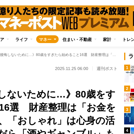
ア
ライフ
マネー
住まい・不動産
家計
トレ
《人生最後に後悔しないために…》80歳をすぎたら始めること16選 財産整理は「お金を使い切る」ために、「おしゃれ」は心身の活力に、準備が済んだら「酒やギャンブル」も許容！
ラ
1
2025.11.25 06:00
週刊ポスト
2
しないために…》80歳をす
16選 財産整理は「お金を
3
、「おしゃれ」は心身の活
4
だら「酒やギャンブル」も