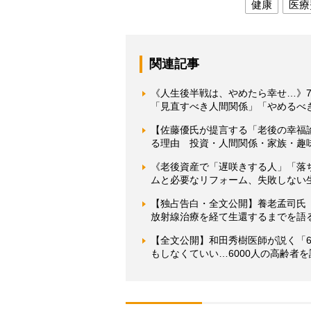
健康
医療
関連記事
《人生後半戦は、やめたら幸せ…》7
「見直すべき人間関係」「やめるべ
【佐藤優氏が提言する「老後の幸福
る理由 投資・人間関係・家族・趣
《老後資産で「遅咲きする人」「落
ムと必要なリフォーム、失敗しない
【独占告白・全文公開】養老孟司氏
放射線治療を経て生還するまでを語
【全文公開】和田秀樹医師が説く「6
もしなくていい…6000人の高齢者を