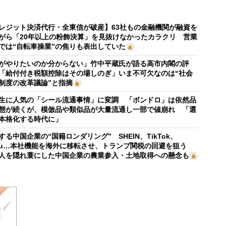
レジット決済代行・全東信が破産】63社もの金融機関が融資を
がら「20年以上の粉飾決算」を見抜けなかったカラクリ 営業
では“自転車操業”の焦りも表出していた
がやりたいのか分からない」竹中平蔵氏が語る高市内閣の評
「給付付き税額控除はその場しのぎ」いま不可欠なのは“社会
制度の改革議論”と指摘
生に人気の「シール流通事情」に変調 「ボンドロ」は依然品
態が続くが、模倣品や類似品が大量流通し一部で値崩れ 「選
本格化する時代に」
する中国企業の“国籍ロンダリング” SHEIN、TikTok、
mu…本社機能を海外に移転させ、トランプ関税の回避を狙う
人を隠れ蓑にした中国企業の農業参入・土地取得への懸念も