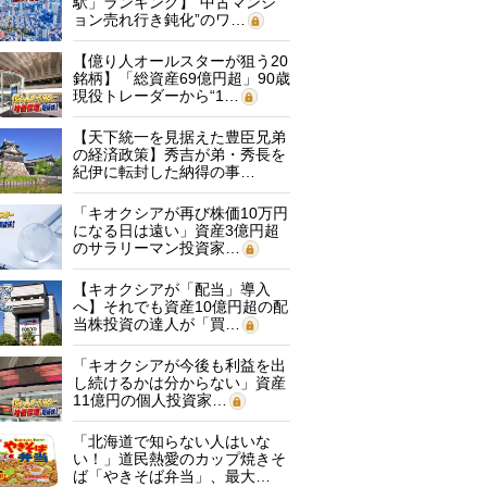
駅」ランキング】“中古マンシ
ョン売れ行き鈍化”のワ…
【億り人オールスターが狙う20
銘柄】「総資産69億円超」90歳
現役トレーダーから“1…
【天下統一を見据えた豊臣兄弟
の経済政策】秀吉が弟・秀長を
紀伊に転封した納得の事…
「キオクシアが再び株価10万円
になる日は遠い」資産3億円超
のサラリーマン投資家…
【キオクシアが「配当」導入
へ】それでも資産10億円超の配
当株投資の達人が「買…
「キオクシアが今後も利益を出
し続けるかは分からない」資産
11億円の個人投資家…
「北海道で知らない人はいな
い！」道民熱愛のカップ焼きそ
ば「やきそば弁当」、最大…