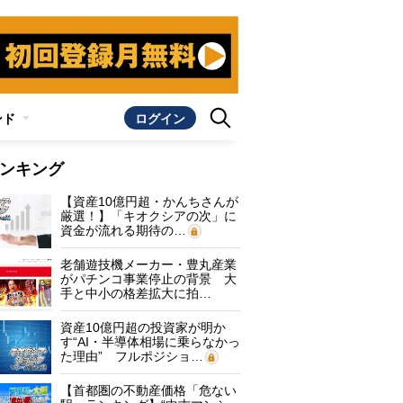
ンド
ログイン
ンキング
【資産10億円超・かんちさんが
厳選！】「キオクシアの次」に
資金が流れる期待の…
老舗遊技機メーカー・豊丸産業
がパチンコ事業停止の背景 大
手と中小の格差拡大に拍…
資産10億円超の投資家が明か
す“AI・半導体相場に乗らなかっ
た理由” フルポジショ…
【首都圏の不動産価格「危ない