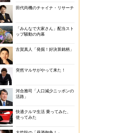
田代尚機のチャイナ・リサーチ
「みんなで大家さん」配当スト
ップ騒動の内幕
古賀真人「発掘！好決算銘柄」
突然マルサがやって来た！
河合雅司「人口減少ニッポンの
活路」
快適クルマ生活 乗ってみた、
使ってみた
大竹聡の「昼酒御免！」