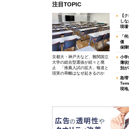
注目TOPIC
【ク
しな
現場
「何
価 
保障
京都大・神戸大など、難関国立
小学
大学の総合型選抜が続々と廃
薄状
止 「推薦入試の拡大」報道と
別が
現実の乖離はなぜ起きるのか
急増
Te
現地