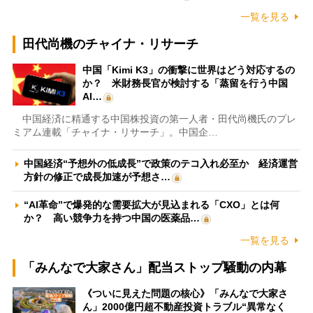
一覧を見る
田代尚機のチャイナ・リサーチ
中国「Kimi K3」の衝撃に世界はどう対応するの
か？ 米財務長官が検討する「蒸留を行う中国
AI…
中国経済に精通する中国株投資の第一人者・田代尚機氏のプレ
ミアム連載「チャイナ・リサーチ」。中国企…
中国経済“予想外の低成長”で政策のテコ入れ必至か 経済運営
方針の修正で成長加速が予想さ…
“AI革命”で爆発的な需要拡大が見込まれる「CXO」とは何
か？ 高い競争力を持つ中国の医薬品…
一覧を見る
「みんなで大家さん」配当ストップ騒動の内幕
《ついに見えた問題の核心》「みんなで大家さ
ん」2000億円超不動産投資トラブル“異常なく