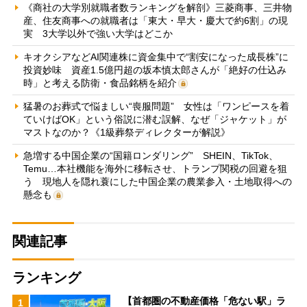
《商社の大学別就職者数ランキングを解剖》三菱商事、三井物
産、住友商事への就職者は「東大・早大・慶大で約6割」の現
実 3大学以外で強い大学はどこか
キオクシアなどAI関連株に資金集中で“割安になった成長株”に
投資妙味 資産1.5億円超の坂本慎太郎さんが「絶好の仕込み
時」と考える防衛・食品銘柄を紹介
猛暑のお葬式で悩ましい“喪服問題” 女性は「ワンピースを着
ていけばOK」という俗説に潜む誤解、なぜ「ジャケット」が
マストなのか？《1級葬祭ディレクターが解説》
急増する中国企業の“国籍ロンダリング” SHEIN、TikTok、
Temu…本社機能を海外に移転させ、トランプ関税の回避を狙
う 現地人を隠れ蓑にした中国企業の農業参入・土地取得への
懸念も
関連記事
ランキング
【首都圏の不動産価格「危ない駅」ラ
1