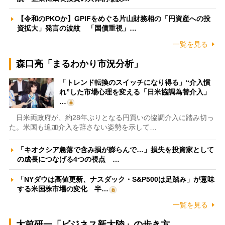
【令和のPKOか】GPIFをめぐる片山財務相の「円資産への投
資拡大」発言の波紋 「国債重視」…
一覧を見る
森口亮「まるわかり市況分析」
「トレンド転換のスイッチになり得る」“介入慣
れ”した市場心理を変える「日米協調為替介入」
…
日米両政府が、約28年ぶりとなる円買いの協調介入に踏み切っ
た。米国も追加介入を辞さない姿勢を示して…
「キオクシア急落で含み損が膨らんで…」損失を投資家として
の成長につなげる4つの視点 …
「NYダウは高値更新、ナスダック・S&P500は足踏み」が意味
する米国株市場の変化 半…
一覧を見る
大前研一「ビジネス新大陸」の歩き方