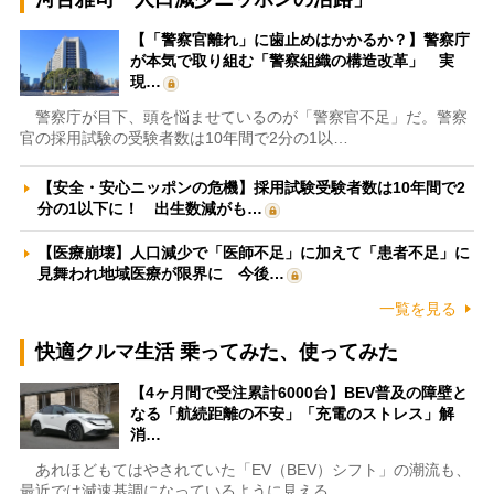
【「警察官離れ」に歯止めはかかるか？】警察庁
が本気で取り組む「警察組織の構造改革」 実
現…
警察庁が目下、頭を悩ませているのが「警察官不足」だ。警察
官の採用試験の受験者数は10年間で2分の1以…
【安全・安心ニッポンの危機】採用試験受験者数は10年間で2
分の1以下に！ 出生数減がも…
【医療崩壊】人口減少で「医師不足」に加えて「患者不足」に
見舞われ地域医療が限界に 今後…
一覧を見る
快適クルマ生活 乗ってみた、使ってみた
【4ヶ月間で受注累計6000台】BEV普及の障壁と
なる「航続距離の不安」「充電のストレス」解
消…
あれほどもてはやされていた「EV（BEV）シフト」の潮流も、
最近では減速基調になっているように見える。…