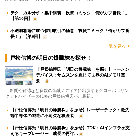
テクニカル分析・集中講義 投資コミック「俺がカブ番長！」
【第10回】
不透明相場に勝つ信用取引の極意 投資コミック「俺がカブ番
長！」【第9回】
一覧を見る
戸松信博の明日の爆騰株を探せ！
【戸松信博氏「明日の爆騰株」を探せ】トーメン
デバイス：サムスンを通じて世界のAIメモリ需
要…
新聞や雑誌など多数の金融メディアに出演するグローバルリン
クアドバイザーズ代表の戸松信博氏が、最新…
【戸松信博氏「明日の爆騰株」を探せ】レーザーテック：最先
端半導体の製造に不可欠な検査装…
【戸松信博氏「明日の爆騰株」を探せ】TDK：AIインフラを支
えるキープレーヤー 成長の再評…