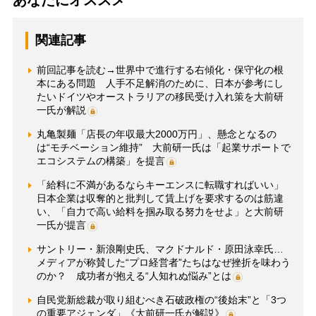
あなたにオススメ
関連記事
前回記事を読む→世界中で進行する右傾化・保守化の根
本にある問題 人手不足解消のために、日本が参考にし
たいドイツやオーストラリアの移民受け入れ策を大前研
一氏が解説
丸亀製麺「店長の年収最大2000万円」、懸念となるの
は“モチベーション維持” 大前研一氏は「起業サポートで
エコシステムの構築」を提言
「給料に不満があるならキーエンスに転職すればいい」
日本企業は収奪的と批判して賃上げを要求するのは筋違
い、「自力で高い給料を掴み取る努力をせよ」と大前研
一氏が提言
サントリー・新浪剛史氏、マクドナルド・原田泳幸氏…
メディアが称賛した“プロ経営者”たちはなぜ挫折を味わう
のか？ 成功者が抱える“人知れぬ悩み”とは
自民党新総裁が取り組むべき石破政権の“後始末”と「3つ
の重要アジェンダ」《大前研一氏が解説》