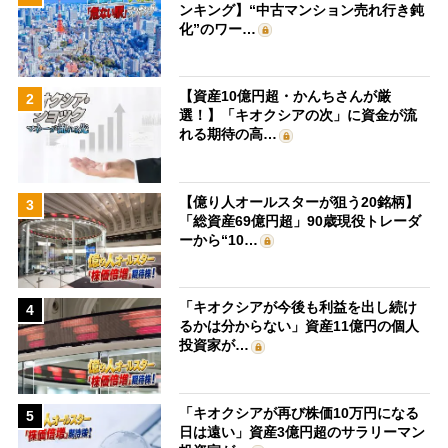
ンキング】“中古マンション売れ行き鈍
化”のワー…
【資産10億円超・かんちさんが厳
2
選！】「キオクシアの次」に資金が流
れる期待の高…
【億り人オールスターが狙う20銘柄】
3
「総資産69億円超」90歳現役トレーダ
ーから“10…
「キオクシアが今後も利益を出し続け
4
るかは分からない」資産11億円の個人
投資家が…
「キオクシアが再び株価10万円になる
5
日は遠い」資産3億円超のサラリーマン