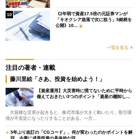
《2年弱で資産17.5倍の元証券マンが
10
「キオクシア急落で次に狙う」5銘柄を
公開》10…
一覧を見る
注目の著者・連載
藤川里絵「さあ、投資を始めよう！」
【資産運用】大災害時に慌てないために平時から
備えておきたい3つのポイント「資産の棚卸し…
大規模な災害が起きると、株式市場が大きく動いたり、取引環
境が不安定になったりすることがある。一方…
5年ぶり改訂の「CGコード」、何が変わったのかポイントを解
説 企業に成長投資の具体的な説…