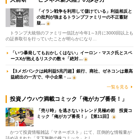
「イラン戦争を利用して儲けている」利益相反と
の批判が強まるトランプファミリーの不正蓄財
疑…
トランプ大統領のファミリー信託が今年1～3月に3000回以上も
の証券取引を行っていたことが明らかになり…
「いつ暴発してもおかしくはない」イーロン・マスク氏とスペ
ースXが抱えるリスクの数々「絶対…
【3メガバンクは純利益5兆円超】銀行、商社、ゼネコンは最高
益続出の一方で、中小企業・…
一覧を見る
投資ノウハウ満載コミック「俺がカブ番長！」
「売り時」を逃さないトレンド見極め術 投資コ
ミック「俺がカブ番長！」【第11回】
かつて投資情報雑誌「マネーポスト」にて、圧倒的な情報量が
詰め込まれた「天下無敵の株コミック」とし…