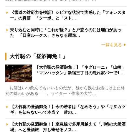
《雪道の対応力を検証》シビアな状況で実感した「フォレスタ
ー」の真価 「ターボ」と「スト…
乗り込むと同時に「これが軽？」と戸惑うのには理由があっ
た 「日産ルークス」さらなる躍進…
一覧を見る
大竹聡の「昼酒御免！」
【大竹聡の昼酒御免！】「ネグローニ」「山崎」
「マンハッタン」新宿三丁目の隠れ家バーで1…
お酒はいつ飲んでもいいものだが、昼から飲むお酒にはまた格
別の味わいがある――。ライター・作家の大竹…
【大竹聡の昼酒御免！】今の若者は「なめろう」や「キヌカツ
ギ」を知らないって本当？ 昔の…
【大竹聡の昼酒御免！】京急線で多摩川越えて「川崎の大衆酒
場」へと昼酒旅 押し寄せるノス…