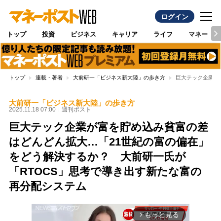
ログイン
トップ
投資
ビジネス
キャリア
ライフ
マネー
トップ
連載・著者
大前研一「ビジネス新大陸」の歩き方
巨大テック企業が
大前研一「ビジネス新大陸」の歩き方
2025.11.18 07:00
週刊ポスト
巨大テック企業が富を貯め込み貧富の差
はどんどん拡大…「21世紀の富の偏在」
をどう解決するか？ 大前研一氏が
「RTOCS」思考で導き出す新たな富の
再分配システム
もっと見る
arrow_forward_ios