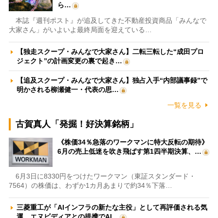
ら…
本誌『週刊ポスト』が追及してきた不動産投資商品「みんなで
大家さん」がいよいよ最終局面を迎えている…
【独走スクープ・みんなで大家さん】二転三転した“成田プロ
ジェクト”の計画変更の裏で起き…
【追及スクープ・みんなで大家さん】独占入手“内部議事録”で
明かされる柳瀬健一・代表の思…
一覧を見る
古賀真人「発掘！好決算銘柄」
《株価34％急落のワークマンに特大反転の期待》
6月の売上低迷を吹き飛ばす第1四半期決算、…
6月3日に8330円をつけたワークマン（東証スタンダード・
7564）の株価は、わずか1カ月あまりで約34％下落…
三菱重工が「AIインフラの新たな主役」として再評価される気
運 エヌビディアとの提携でAI…