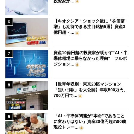
投資家が…
【キオクシア・ショック後に「株価倍
6
増」も期待できる注目銘柄5選】資産3
億円超・…
資産10億円超の投資家が明かす“AI・半
7
導体相場に乗らなかった理由” フルポ
ジション…
【世帯年収別・東京23区マンション
8
「狙い目駅」を大公開】年収500万円、
700万円で…
「AI・半導体関連が“本命”であること
9
に変わりはない」資産20億円超の90歳
現役トレー…