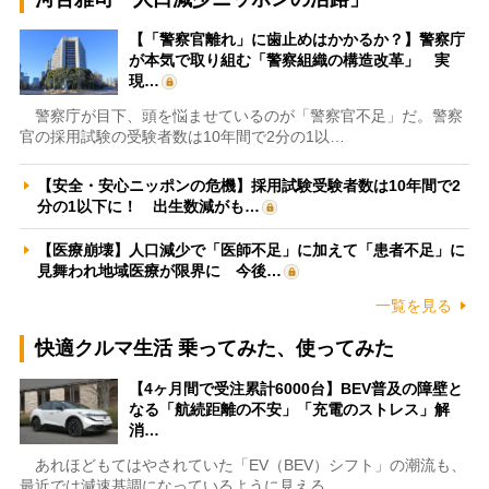
【「警察官離れ」に歯止めはかかるか？】警察庁
が本気で取り組む「警察組織の構造改革」 実
現…
警察庁が目下、頭を悩ませているのが「警察官不足」だ。警察
官の採用試験の受験者数は10年間で2分の1以…
【安全・安心ニッポンの危機】採用試験受験者数は10年間で2
分の1以下に！ 出生数減がも…
【医療崩壊】人口減少で「医師不足」に加えて「患者不足」に
見舞われ地域医療が限界に 今後…
一覧を見る
快適クルマ生活 乗ってみた、使ってみた
【4ヶ月間で受注累計6000台】BEV普及の障壁と
なる「航続距離の不安」「充電のストレス」解
消…
あれほどもてはやされていた「EV（BEV）シフト」の潮流も、
最近では減速基調になっているように見える。…