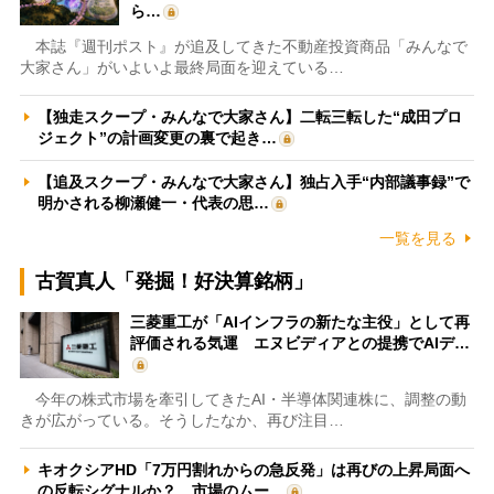
ら…
本誌『週刊ポスト』が追及してきた不動産投資商品「みんなで
大家さん」がいよいよ最終局面を迎えている…
【独走スクープ・みんなで大家さん】二転三転した“成田プロ
ジェクト”の計画変更の裏で起き…
【追及スクープ・みんなで大家さん】独占入手“内部議事録”で
明かされる柳瀬健一・代表の思…
一覧を見る
古賀真人「発掘！好決算銘柄」
三菱重工が「AIインフラの新たな主役」として再
評価される気運 エヌビディアとの提携でAIデ…
今年の株式市場を牽引してきたAI・半導体関連株に、調整の動
きが広がっている。そうしたなか、再び注目…
キオクシアHD「7万円割れからの急反発」は再びの上昇局面へ
の反転シグナルか？ 市場のムー…