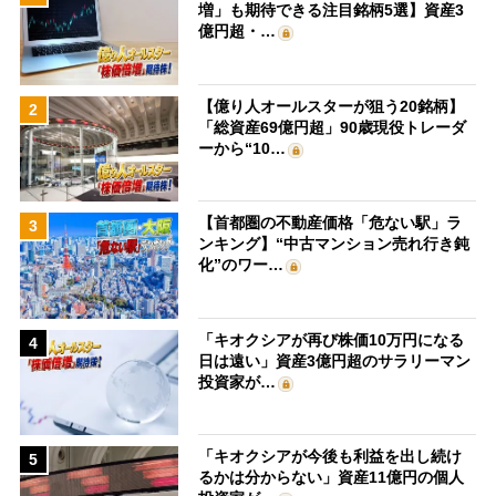
増」も期待できる注目銘柄5選】資産3
億円超・…
【億り人オールスターが狙う20銘柄】
2
「総資産69億円超」90歳現役トレーダ
ーから“10…
【首都圏の不動産価格「危ない駅」ラ
3
ンキング】“中古マンション売れ行き鈍
化”のワー…
「キオクシアが再び株価10万円になる
4
日は遠い」資産3億円超のサラリーマン
投資家が…
「キオクシアが今後も利益を出し続け
5
るかは分からない」資産11億円の個人