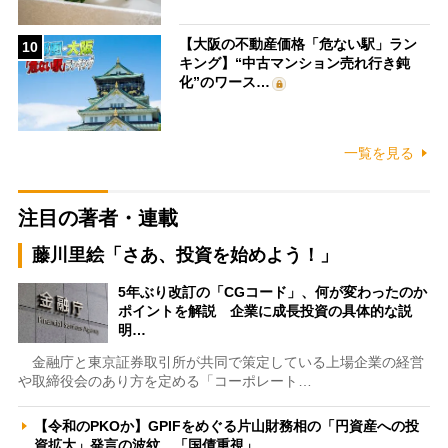
【大阪の不動産価格「危ない駅」ラン
10
キング】“中古マンション売れ行き鈍
化”のワース…
一覧を見る
注目の著者・連載
藤川里絵「さあ、投資を始めよう！」
5年ぶり改訂の「CGコード」、何が変わったのか
ポイントを解説 企業に成長投資の具体的な説
明…
金融庁と東京証券取引所が共同で策定している上場企業の経営
や取締役会のあり方を定める「コーポレート…
【令和のPKOか】GPIFをめぐる片山財務相の「円資産への投
資拡大」発言の波紋 「国債重視」…