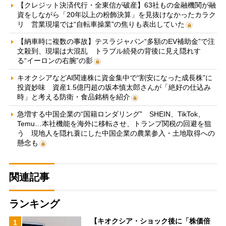
【クレジット決済代行・全東信が破産】63社もの金融機関が融
資をしながら「20年以上の粉飾決算」を見抜けなかったカラク
リ 営業現場では“自転車操業”の焦りも表出していた
【納車時に複数の事故】テスラジャパン“多額のEV補助金”で注
文殺到、現場は大混乱 トラブル続発の背後に見え隠れす
る“イーロンの右腕”の影
キオクシアなどAI関連株に資金集中で“割安になった成長株”に
投資妙味 資産1.5億円超の坂本慎太郎さんが「絶好の仕込み
時」と考える防衛・食品銘柄を紹介
急増する中国企業の“国籍ロンダリング” SHEIN、TikTok、
Temu…本社機能を海外に移転させ、トランプ関税の回避を狙
う 現地人を隠れ蓑にした中国企業の農業参入・土地取得への
懸念も
関連記事
ランキング
【キオクシア・ショック後に「株価倍
1