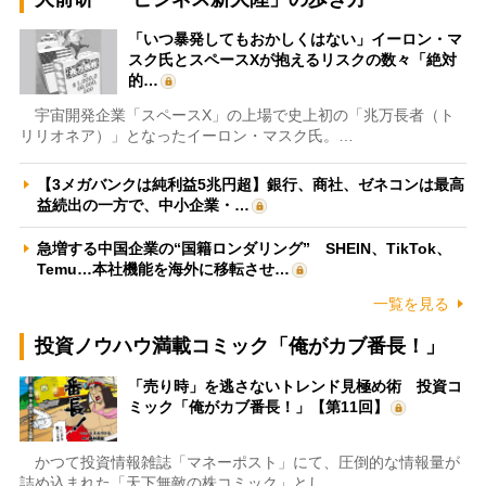
「いつ暴発してもおかしくはない」イーロン・マ
スク氏とスペースXが抱えるリスクの数々「絶対
的…
宇宙開発企業「スペースX」の上場で史上初の「兆万長者（ト
リリオネア）」となったイーロン・マスク氏。…
【3メガバンクは純利益5兆円超】銀行、商社、ゼネコンは最高
益続出の一方で、中小企業・…
急増する中国企業の“国籍ロンダリング” SHEIN、TikTok、
Temu…本社機能を海外に移転させ…
一覧を見る
投資ノウハウ満載コミック「俺がカブ番長！」
「売り時」を逃さないトレンド見極め術 投資コ
ミック「俺がカブ番長！」【第11回】
かつて投資情報雑誌「マネーポスト」にて、圧倒的な情報量が
詰め込まれた「天下無敵の株コミック」とし…