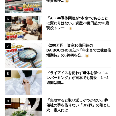
投資家が…
「AI・半導体関連が“本命”であること
6
に変わりはない」資産20億円超の90歳
現役トレー…
《200万円→資産10億円超の
7
DAIBOUCHOU氏が「年末までに株価倍
増期待」の5銘柄を公…
ドライアイスを使わず遺体を保つ「エ
8
ンバーミング」が日本でも普及 1～2
週間は問…
「失敗すると取り返しがつかない」葬
9
儀社の手を借りない「DIY葬」の落とし
穴 素人には…