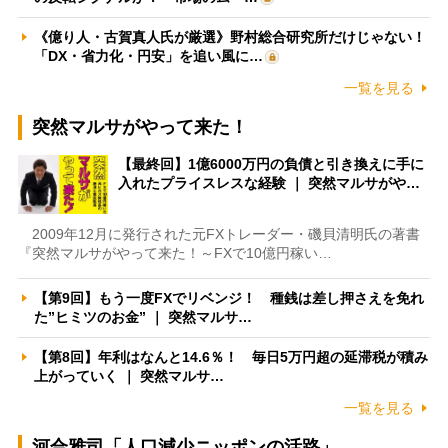
《億り人・古賀真人氏が厳選》野村総合研究所だけじゃない！
「DX・省力化・円安」を追い風に…
一覧を見る
突然マルサがやって来た！
【最終回】1億6000万円の負債と引き換えに手に
入れたプライスレスな経験 ｜ 突然マルサがや…
2009年12月に発行された元FXトレーダー・磯貝清明氏の著書
『突然マルサがやって来た！～FXで10億円稼い…
【第9回】もう一度FXでリベンジ！ 種銭は差し押さえを免れ
た”ヒミツのお金” ｜ 突然マルサ…
【第8回】年利はなんと14.6％！ 毎日5万円超の延滞税が積み
上がっていく ｜ 突然マルサ…
一覧を見る
河合雅司「人口減少ニッポンの活路」