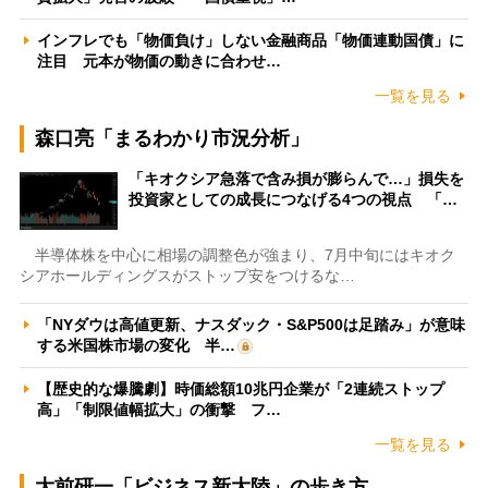
インフレでも「物価負け」しない金融商品「物価連動国債」に
注目 元本が物価の動きに合わせ…
一覧を見る
森口亮「まるわかり市況分析」
「キオクシア急落で含み損が膨らんで…」損失を
投資家としての成長につなげる4つの視点 「…
半導体株を中心に相場の調整色が強まり、7月中旬にはキオク
シアホールディングスがストップ安をつけるな…
「NYダウは高値更新、ナスダック・S&P500は足踏み」が意味
する米国株市場の変化 半…
【歴史的な爆騰劇】時価総額10兆円企業が「2連続ストップ
高」「制限値幅拡大」の衝撃 フ…
一覧を見る
大前研一「ビジネス新大陸」の歩き方