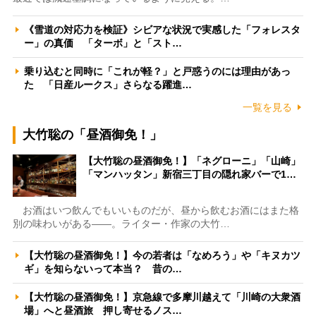
《雪道の対応力を検証》シビアな状況で実感した「フォレスタ
ー」の真価 「ターボ」と「スト…
乗り込むと同時に「これが軽？」と戸惑うのには理由があっ
た 「日産ルークス」さらなる躍進…
一覧を見る
大竹聡の「昼酒御免！」
【大竹聡の昼酒御免！】「ネグローニ」「山崎」
「マンハッタン」新宿三丁目の隠れ家バーで1…
お酒はいつ飲んでもいいものだが、昼から飲むお酒にはまた格
別の味わいがある――。ライター・作家の大竹…
【大竹聡の昼酒御免！】今の若者は「なめろう」や「キヌカツ
ギ」を知らないって本当？ 昔の…
【大竹聡の昼酒御免！】京急線で多摩川越えて「川崎の大衆酒
場」へと昼酒旅 押し寄せるノス…