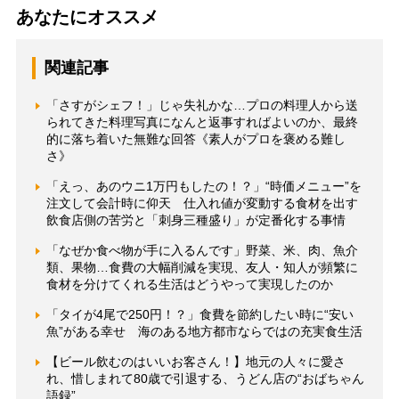
あなたにオススメ
関連記事
「さすがシェフ！」じゃ失礼かな…プロの料理人から送
られてきた料理写真になんと返事すればよいのか、最終
的に落ち着いた無難な回答《素人がプロを褒める難し
さ》
「えっ、あのウニ1万円もしたの！？」“時価メニュー”を
注文して会計時に仰天 仕入れ値が変動する食材を出す
飲食店側の苦労と「刺身三種盛り」が定番化する事情
「なぜか食べ物が手に入るんです」野菜、米、肉、魚介
類、果物…食費の大幅削減を実現、友人・知人が頻繁に
食材を分けてくれる生活はどうやって実現したのか
「タイが4尾で250円！？」食費を節約したい時に“安い
魚”がある幸せ 海のある地方都市ならではの充実食生活
【ビール飲むのはいいお客さん！】地元の人々に愛さ
れ、惜しまれて80歳で引退する、うどん店の“おばちゃん
語録”