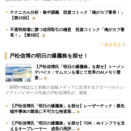
テクニカル分析・集中講義 投資コミック「俺がカブ番長！」
【第10回】
不透明相場に勝つ信用取引の極意 投資コミック「俺がカブ番
長！」【第9回】
一覧を見る
戸松信博の明日の爆騰株を探せ！
【戸松信博氏「明日の爆騰株」を探せ】トーメン
デバイス：サムスンを通じて世界のAIメモリ需
要…
新聞や雑誌など多数の金融メディアに出演するグローバルリン
クアドバイザーズ代表の戸松信博氏が、最新…
【戸松信博氏「明日の爆騰株」を探せ】レーザーテック：最先
端半導体の製造に不可欠な検査装…
【戸松信博氏「明日の爆騰株」を探せ】TDK：AIインフラを支
えるキープレーヤー 成長の再評…