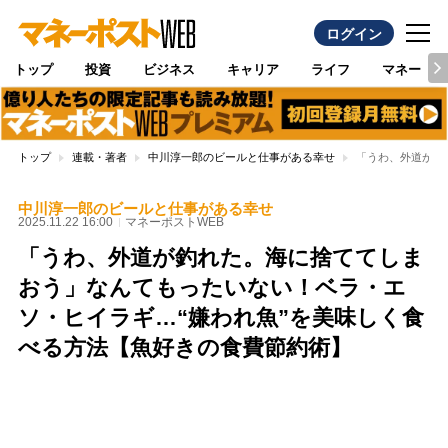
ログイン
トップ
投資
ビジネス
キャリア
ライフ
マネー
トップ
連載・著者
中川淳一郎のビールと仕事がある幸せ
「うわ、外道が釣
中川淳一郎のビールと仕事がある幸せ
2025.11.22 16:00
マネーポストWEB
「うわ、外道が釣れた。海に捨ててしま
おう」なんてもったいない！ベラ・エ
ソ・ヒイラギ…“嫌われ魚”を美味しく食
べる方法【魚好きの食費節約術】
Loaded
:
80.92%
/
Unmute