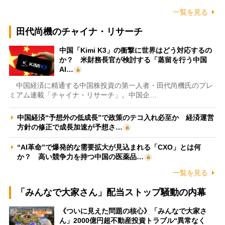
一覧を見る
田代尚機のチャイナ・リサーチ
中国「Kimi K3」の衝撃に世界はどう対応するの
か？ 米財務長官が検討する「蒸留を行う中国
AI…
中国経済に精通する中国株投資の第一人者・田代尚機氏のプレ
ミアム連載「チャイナ・リサーチ」。中国企…
中国経済“予想外の低成長”で政策のテコ入れ必至か 経済運営
方針の修正で成長加速が予想さ…
“AI革命”で爆発的な需要拡大が見込まれる「CXO」とは何
か？ 高い競争力を持つ中国の医薬品…
一覧を見る
「みんなで大家さん」配当ストップ騒動の内幕
《ついに見えた問題の核心》「みんなで大家さ
ん」2000億円超不動産投資トラブル“異常なく