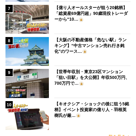
【億り人オールスターが狙う20銘柄】
7
「総資産69億円超」90歳現役トレーダ
ーから“10…
【大阪の不動産価格「危ない駅」ラン
8
キング】“中古マンション売れ行き鈍
化”のワース…
【世帯年収別・東京23区マンション
9
「狙い目駅」を大公開】年収500万円、
700万円で…
【キオクシア・ショックの後に狙う5銘
10
柄】イベント投資家の億り人・羽根英
樹氏が厳…