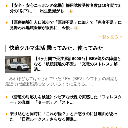
【安全・安心ニッポンの危機】採用試験受験者数は10年間で2
分の1以下に！ 出生数減がも…
【医療崩壊】人口減少で「医師不足」に加えて「患者不足」に
見舞われ地域医療が限界に 今後…
一覧を見る
快適クルマ生活 乗ってみた、使ってみた
【4ヶ月間で受注累計6000台】BEV普及の障壁と
なる「航続距離の不安」「充電のストレス」解
消…
あれほどもてはやされていた「EV（BEV）シフト」の潮流も、
最近では減速基調になっているように見える。…
《雪道の対応力を検証》シビアな状況で実感した「フォレスタ
ー」の真価 「ターボ」と「スト…
乗り込むと同時に「これが軽？」と戸惑うのには理由があっ
た 「日産ルークス」さらなる躍進…