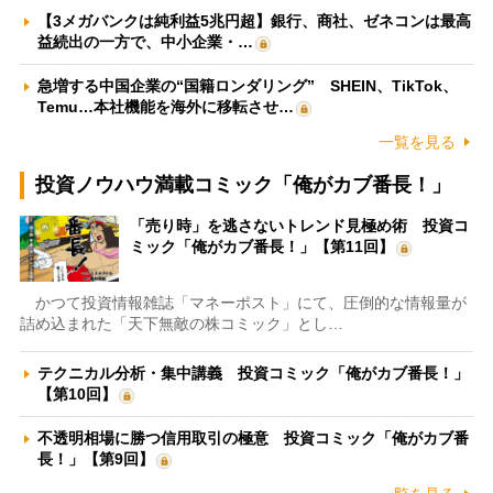
【3メガバンクは純利益5兆円超】銀行、商社、ゼネコンは最高
益続出の一方で、中小企業・…
急増する中国企業の“国籍ロンダリング” SHEIN、TikTok、
Temu…本社機能を海外に移転させ…
一覧を見る
投資ノウハウ満載コミック「俺がカブ番長！」
「売り時」を逃さないトレンド見極め術 投資コ
ミック「俺がカブ番長！」【第11回】
かつて投資情報雑誌「マネーポスト」にて、圧倒的な情報量が
詰め込まれた「天下無敵の株コミック」とし…
テクニカル分析・集中講義 投資コミック「俺がカブ番長！」
【第10回】
不透明相場に勝つ信用取引の極意 投資コミック「俺がカブ番
長！」【第9回】