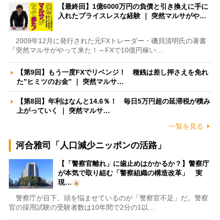
【最終回】1億6000万円の負債と引き換えに手に
入れたプライスレスな経験 ｜ 突然マルサがや…
2009年12月に発行された元FXトレーダー・磯貝清明氏の著書
『突然マルサがやって来た！～FXで10億円稼い…
【第9回】もう一度FXでリベンジ！ 種銭は差し押さえを免れ
た”ヒミツのお金” ｜ 突然マルサ…
【第8回】年利はなんと14.6％！ 毎日5万円超の延滞税が積み
上がっていく ｜ 突然マルサ…
一覧を見る
河合雅司「人口減少ニッポンの活路」
【「警察官離れ」に歯止めはかかるか？】警察庁
が本気で取り組む「警察組織の構造改革」 実
現…
警察庁が目下、頭を悩ませているのが「警察官不足」だ。警察
官の採用試験の受験者数は10年間で2分の1以…