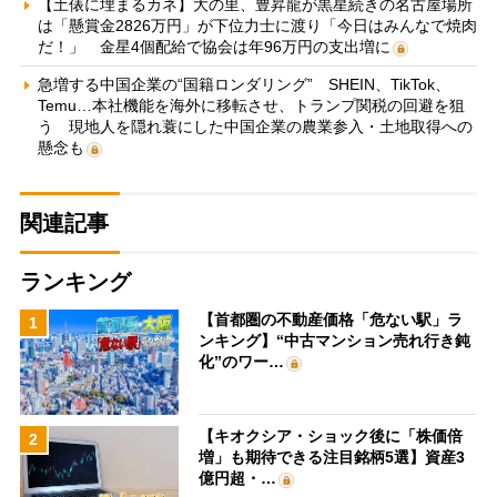
【土俵に埋まるカネ】大の里、豊昇龍が黒星続きの名古屋場所
は「懸賞金2826万円」が下位力士に渡り「今日はみんなで焼肉
だ！」 金星4個配給で協会は年96万円の支出増に
急増する中国企業の“国籍ロンダリング” SHEIN、TikTok、
Temu…本社機能を海外に移転させ、トランプ関税の回避を狙
う 現地人を隠れ蓑にした中国企業の農業参入・土地取得への
懸念も
関連記事
ランキング
【首都圏の不動産価格「危ない駅」ラ
1
ンキング】“中古マンション売れ行き鈍
化”のワー…
【キオクシア・ショック後に「株価倍
2
増」も期待できる注目銘柄5選】資産3
億円超・…