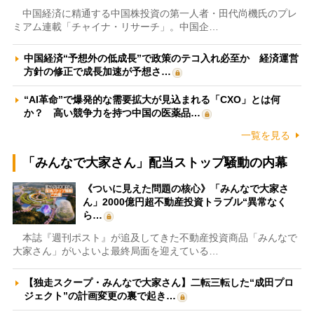
中国経済に精通する中国株投資の第一人者・田代尚機氏のプレ
ミアム連載「チャイナ・リサーチ」。中国企…
中国経済“予想外の低成長”で政策のテコ入れ必至か 経済運営
方針の修正で成長加速が予想さ…
“AI革命”で爆発的な需要拡大が見込まれる「CXO」とは何
か？ 高い競争力を持つ中国の医薬品…
一覧を見る
「みんなで大家さん」配当ストップ騒動の内幕
《ついに見えた問題の核心》「みんなで大家さ
ん」2000億円超不動産投資トラブル“異常なく
ら…
本誌『週刊ポスト』が追及してきた不動産投資商品「みんなで
大家さん」がいよいよ最終局面を迎えている…
【独走スクープ・みんなで大家さん】二転三転した“成田プロ
ジェクト”の計画変更の裏で起き…