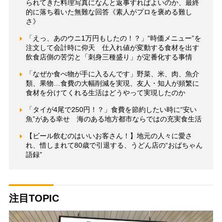
られてきた料理写真になんと返事すればよいのか、最終
的に落ち着いた無難な回答《素人がプロを褒める難し
さ》
「えっ、あのウニ1万円もしたの！？」“時価メニュー”を
注文して会計時に仰天 仕入れ値が変動する食材を出す
飲食店側の苦労と「刺身三種盛り」が定番化する事情
「なぜか食べ物が手に入るんです」野菜、米、肉、魚介
類、果物…食費の大幅削減を実現、友人・知人が頻繁に
食材を分けてくれる生活はどうやって実現したのか
「タイが4尾で250円！？」食費を節約したい時に“安い
魚”がある幸せ 海のある地方都市ならではの充実食生活
【ビール飲むのはいいお客さん！】地元の人々に愛さ
れ、惜しまれて80歳で引退する、うどん店の“おばちゃん
語録”
注目TOPIC