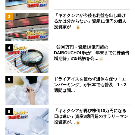
「キオクシアが今後も利益を出し続け
3
るかは分からない」資産11億円の個人
投資家が…
《200万円→資産10億円超の
4
DAIBOUCHOU氏が「年末までに株価倍
増期待」の5銘柄を公…
ドライアイスを使わず遺体を保つ「エ
5
ンバーミング」が日本でも普及 1～2
週間は問…
「キオクシアが再び株価10万円になる
6
日は遠い」資産3億円超のサラリーマン
投資家が…