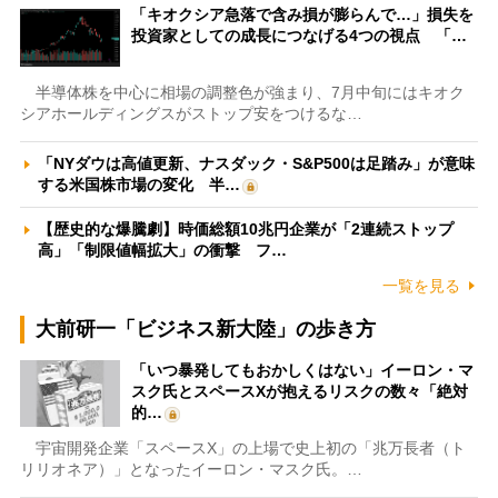
「キオクシア急落で含み損が膨らんで…」損失を
投資家としての成長につなげる4つの視点 「…
半導体株を中心に相場の調整色が強まり、7月中旬にはキオク
シアホールディングスがストップ安をつけるな…
「NYダウは高値更新、ナスダック・S&P500は足踏み」が意味
する米国株市場の変化 半…
【歴史的な爆騰劇】時価総額10兆円企業が「2連続ストップ
高」「制限値幅拡大」の衝撃 フ…
一覧を見る
大前研一「ビジネス新大陸」の歩き方
「いつ暴発してもおかしくはない」イーロン・マ
スク氏とスペースXが抱えるリスクの数々「絶対
的…
宇宙開発企業「スペースX」の上場で史上初の「兆万長者（ト
リリオネア）」となったイーロン・マスク氏。…