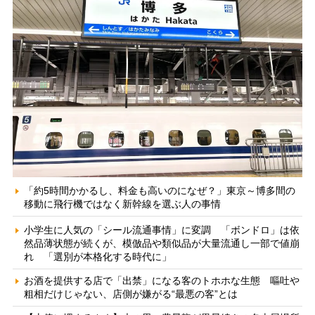
「約5時間かかるし、料金も高いのになぜ？」東京～博多間の
移動に飛行機ではなく新幹線を選ぶ人の事情
小学生に人気の「シール流通事情」に変調 「ボンドロ」は依
然品薄状態が続くが、模倣品や類似品が大量流通し一部で値崩
れ 「選別が本格化する時代に」
お酒を提供する店で「出禁」になる客のトホホな生態 嘔吐や
粗相だけじゃない、店側が嫌がる“最悪の客”とは