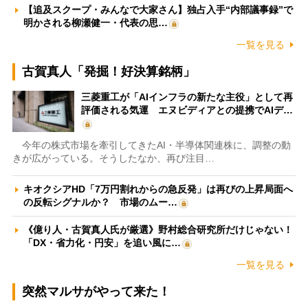
【追及スクープ・みんなで大家さん】独占入手“内部議事録”で
明かされる柳瀬健一・代表の思…
一覧を見る
古賀真人「発掘！好決算銘柄」
三菱重工が「AIインフラの新たな主役」として再
評価される気運 エヌビディアとの提携でAIデ…
今年の株式市場を牽引してきたAI・半導体関連株に、調整の動
きが広がっている。そうしたなか、再び注目…
キオクシアHD「7万円割れからの急反発」は再びの上昇局面へ
の反転シグナルか？ 市場のムー…
《億り人・古賀真人氏が厳選》野村総合研究所だけじゃない！
「DX・省力化・円安」を追い風に…
一覧を見る
突然マルサがやって来た！