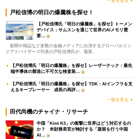
一覧を見る
戸松信博の明日の爆騰株を探せ！
【戸松信博氏「明日の爆騰株」を探せ】トーメン
デバイス：サムスンを通じて世界のAIメモリ需
要…
新聞や雑誌など多数の金融メディアに出演するグローバルリン
クアドバイザーズ代表の戸松信博氏が、最新…
【戸松信博氏「明日の爆騰株」を探せ】レーザーテック：最先
端半導体の製造に不可欠な検査装…
【戸松信博氏「明日の爆騰株」を探せ】TDK：AIインフラを支
えるキープレーヤー 成長の再評…
一覧を見る
田代尚機のチャイナ・リサーチ
中国「Kimi K3」の衝撃に世界はどう対応するの
か？ 米財務長官が検討する「蒸留を行う中国
AI…