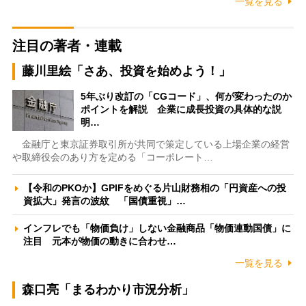
一覧を見る
注目の著者・連載
藤川里絵「さあ、投資を始めよう！」
5年ぶり改訂の「CGコード」、何が変わったのか
ポイントを解説 企業に成長投資の具体的な説
明…
金融庁と東京証券取引所が共同で策定している上場企業の経営
や取締役会のあり方を定める「コーポレート…
【令和のPKOか】GPIFをめぐる片山財務相の「円資産への投
資拡大」発言の波紋 「国債重視」…
インフレでも「物価負け」しない金融商品「物価連動国債」に
注目 元本が物価の動きに合わせ…
一覧を見る
森口亮「まるわかり市況分析」