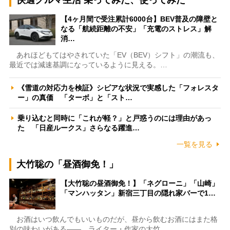
【4ヶ月間で受注累計6000台】BEV普及の障壁と
なる「航続距離の不安」「充電のストレス」解
消…
あれほどもてはやされていた「EV（BEV）シフト」の潮流も、
最近では減速基調になっているように見える。…
《雪道の対応力を検証》シビアな状況で実感した「フォレスタ
ー」の真価 「ターボ」と「スト…
乗り込むと同時に「これが軽？」と戸惑うのには理由があっ
た 「日産ルークス」さらなる躍進…
一覧を見る
大竹聡の「昼酒御免！」
【大竹聡の昼酒御免！】「ネグローニ」「山崎」
「マンハッタン」新宿三丁目の隠れ家バーで1…
お酒はいつ飲んでもいいものだが、昼から飲むお酒にはまた格
別の味わいがある――。ライター・作家の大竹…