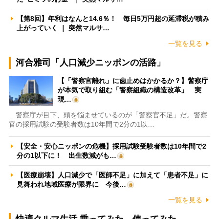
【第8回】年利はなんと14.6％！ 毎日5万円超の延滞税が積み
上がっていく ｜ 突然マルサ…
一覧を見る
河合雅司「人口減少ニッポンの活路」
【「警察官離れ」に歯止めはかかるか？】警察庁
が本気で取り組む「警察組織の構造改革」 実
現…
警察庁が目下、頭を悩ませているのが「警察官不足」だ。警察
官の採用試験の受験者数は10年間で2分の1以…
【安全・安心ニッポンの危機】採用試験受験者数は10年間で2
分の1以下に！ 出生数減がも…
【医療崩壊】人口減少で「医師不足」に加えて「患者不足」に
見舞われ地域医療が限界に 今後…
一覧を見る
快適クルマ生活 乗ってみた、使ってみた