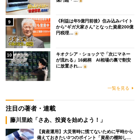
《利益は年5億円前後》住み込みバイト
9
から“ギガ大家さん”となった資産200億
円税理…
キオクシア・ショックで「次にマネー
10
が流れる」16銘柄 AI相場の裏で割安
に放置され…
一覧を見る
注目の著者・連載
藤川里絵「さあ、投資を始めよう！」
【資産運用】大災害時に慌てないために平時から
備えておきたい3つのポイント「資産の棚卸し…