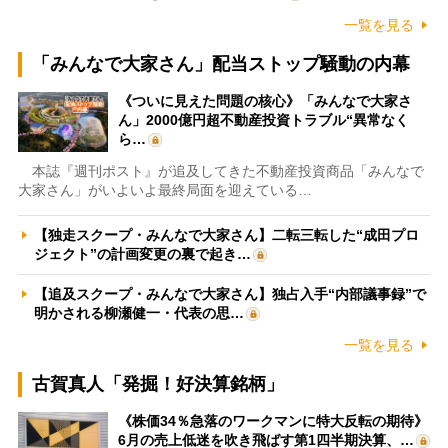
一覧を見る
「みんなで大家さん」配当ストップ騒動の内幕
《ついに見えた問題の核心》「みんなで大家さ
ん」2000億円超不動産投資トラブル“異常なく
ら…
本誌『週刊ポスト』が追及してきた不動産投資商品「みんなで
大家さん」がいよいよ最終局面を迎えている…
【独走スクープ・みんなで大家さん】二転三転した“成田プロ
ジェクト”の計画変更の裏で起き…
【追及スクープ・みんなで大家さん】独占入手“内部議事録”で
明かされる柳瀬健一・代表の思…
一覧を見る
古賀真人「発掘！好決算銘柄」
《株価34％急落のワークマンに特大反転の期待》
6月の売上低迷を吹き飛ばす第1四半期決算、…