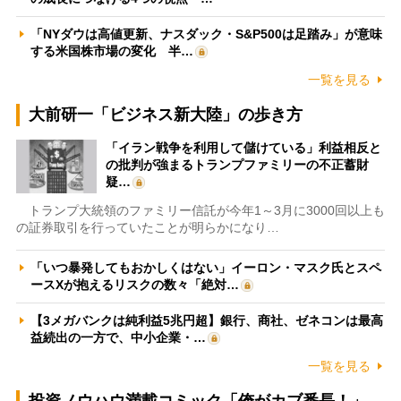
「NYダウは高値更新、ナスダック・S&P500は足踏み」が意味
する米国株市場の変化 半…
一覧を見る
大前研一「ビジネス新大陸」の歩き方
「イラン戦争を利用して儲けている」利益相反と
の批判が強まるトランプファミリーの不正蓄財
疑…
トランプ大統領のファミリー信託が今年1～3月に3000回以上も
の証券取引を行っていたことが明らかになり…
「いつ暴発してもおかしくはない」イーロン・マスク氏とスペ
ースXが抱えるリスクの数々「絶対…
【3メガバンクは純利益5兆円超】銀行、商社、ゼネコンは最高
益続出の一方で、中小企業・…
一覧を見る
投資ノウハウ満載コミック「俺がカブ番長！」