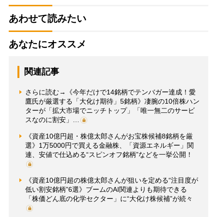
あわせて読みたい
あなたにオススメ
関連記事
さらに読む→《今年だけで14銘柄でテンバガー達成！愛
鷹氏が厳選する「大化け期待」5銘柄》凄腕の10倍株ハン
ターが「拡大市場でニッチトップ」「唯一無二のサービ
スなのに割安」…
《資産10億円超・株億太郎さんがお宝株候補8銘柄を厳
選》1万5000円で買える金融株、「資源エネルギー」関
連、安値で仕込める“スピンオフ銘柄”などを一挙公開！
《資産10億円超の株億太郎さんが狙いを定める“注目度が
低い割安銘柄”6選》ブームのAI関連よりも期待できる
「株価どん底の化学セクター」に“大化け株候補”が続々