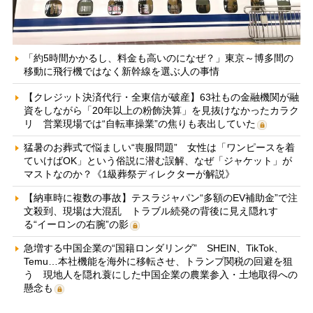
「約5時間かかるし、料金も高いのになぜ？」東京～博多間の
移動に飛行機ではなく新幹線を選ぶ人の事情
【クレジット決済代行・全東信が破産】63社もの金融機関が融
資をしながら「20年以上の粉飾決算」を見抜けなかったカラク
リ 営業現場では“自転車操業”の焦りも表出していた
猛暑のお葬式で悩ましい“喪服問題” 女性は「ワンピースを着
ていけばOK」という俗説に潜む誤解、なぜ「ジャケット」が
マストなのか？《1級葬祭ディレクターが解説》
【納車時に複数の事故】テスラジャパン“多額のEV補助金”で注
文殺到、現場は大混乱 トラブル続発の背後に見え隠れす
る“イーロンの右腕”の影
急増する中国企業の“国籍ロンダリング” SHEIN、TikTok、
Temu…本社機能を海外に移転させ、トランプ関税の回避を狙
う 現地人を隠れ蓑にした中国企業の農業参入・土地取得への
懸念も