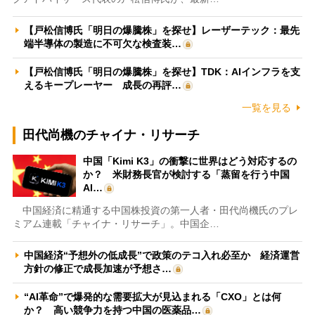
【戸松信博氏「明日の爆騰株」を探せ】レーザーテック：最先
端半導体の製造に不可欠な検査装…
【戸松信博氏「明日の爆騰株」を探せ】TDK：AIインフラを支
えるキープレーヤー 成長の再評…
一覧を見る
田代尚機のチャイナ・リサーチ
中国「Kimi K3」の衝撃に世界はどう対応するの
か？ 米財務長官が検討する「蒸留を行う中国
AI…
中国経済に精通する中国株投資の第一人者・田代尚機氏のプレ
ミアム連載「チャイナ・リサーチ」。中国企…
中国経済“予想外の低成長”で政策のテコ入れ必至か 経済運営
方針の修正で成長加速が予想さ…
“AI革命”で爆発的な需要拡大が見込まれる「CXO」とは何
か？ 高い競争力を持つ中国の医薬品…