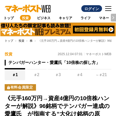
ログイン
トップ
投資
ビジネス
キャリア
ライフ
マネー
トップ
投資
株
《元手160万円→資産4億円の10倍株ハンターが解説》9
投資
2025.12.04 07:01
マネーポストWEB
テンバガーハンター・愛鷹氏「10倍株の探し方」
1
2
3
4
21
＃
＃
＃
＃
～
＃
有料会員限定
《元手160万円→資産4億円の10倍株ハン
ターが解説》96銘柄でテンバガー達成の
愛鷹氏 が指南する“大化け銘柄の原