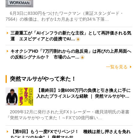
6月3日に8330円をつけたワークマン（東証スタンダード・
7564）の株価は、わずか1カ月あまりで約34％下落…
三菱重工が「AIインフラの新たな主役」として再評価される気
運 エヌビディアとの提携でAI…
キオクシアHD「7万円割れからの急反発」は再びの上昇局面へ
の反転シグナルか？ 市場のムー…
一覧を見る
突然マルサがやって来た！
【最終回】1億6000万円の負債と引き換えに手に
入れたプライスレスな経験 ｜ 突然マルサがや…
2009年12月に発行された元FXトレーダー・磯貝清明氏の著書
『突然マルサがやって来た！～FXで10億円稼い…
【第9回】もう一度FXでリベンジ！ 種銭は差し押さえを免れ
た”ヒミツのお金” ｜ 突然マルサ…