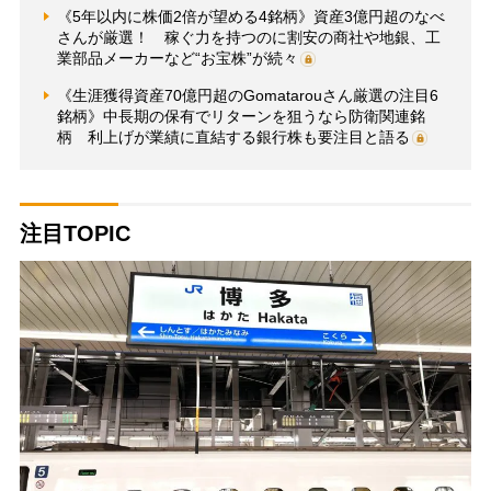
《5年以内に株価2倍が望める4銘柄》資産3億円超のなべ
さんが厳選！ 稼ぐ力を持つのに割安の商社や地銀、工
業部品メーカーなど“お宝株”が続々
《生涯獲得資産70億円超のGomatarouさん厳選の注目6
銘柄》中長期の保有でリターンを狙うなら防衛関連銘
柄 利上げが業績に直結する銀行株も要注目と語る
注目TOPIC