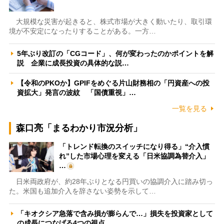
大規模な災害が起きると、株式市場が大きく動いたり、取引環
境が不安定になったりすることがある。一方…
5年ぶり改訂の「CGコード」、何が変わったのかポイントを解
説 企業に成長投資の具体的な説…
【令和のPKOか】GPIFをめぐる片山財務相の「円資産への投
資拡大」発言の波紋 「国債重視」…
一覧を見る
森口亮「まるわかり市況分析」
「トレンド転換のスイッチになり得る」“介入慣
れ”した市場心理を変える「日米協調為替介入」
…
日米両政府が、約28年ぶりとなる円買いの協調介入に踏み切っ
た。米国も追加介入を辞さない姿勢を示して…
「キオクシア急落で含み損が膨らんで…」損失を投資家として
の成長につなげる4つの視点 …