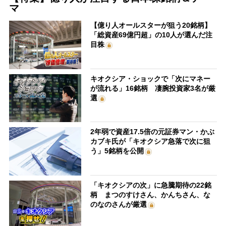
マ
【億り人オールスターが狙う20銘柄】
「総資産69億円超」の10人が選んだ注
目株
キオクシア・ショックで「次にマネー
が流れる」16銘柄 凄腕投資家3名が厳
選
2年弱で資産17.5倍の元証券マン・かぶ
カブキ氏が「キオクシア急落で次に狙
う」5銘柄を公開
「キオクシアの次」に急騰期待の22銘
柄 まつのすけさん、かんちさん、な
のなのさんが厳選