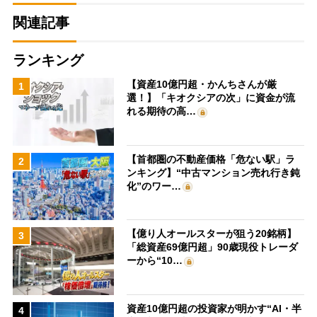
関連記事
ランキング
【資産10億円超・かんちさんが厳
1
選！】「キオクシアの次」に資金が流
れる期待の高…
【首都圏の不動産価格「危ない駅」ラ
2
ンキング】“中古マンション売れ行き鈍
化”のワー…
【億り人オールスターが狙う20銘柄】
3
「総資産69億円超」90歳現役トレーダ
ーから“10…
資産10億円超の投資家が明かす“AI・半
4