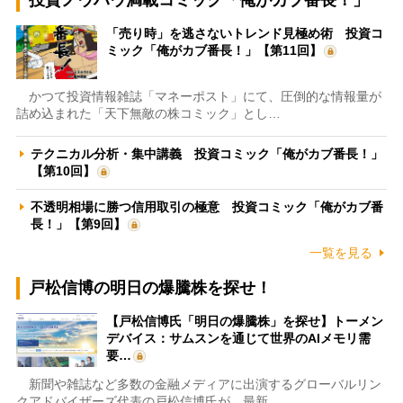
「売り時」を逃さないトレンド見極め術 投資コ
ミック「俺がカブ番長！」【第11回】
かつて投資情報雑誌「マネーポスト」にて、圧倒的な情報量が
詰め込まれた「天下無敵の株コミック」とし…
テクニカル分析・集中講義 投資コミック「俺がカブ番長！」
【第10回】
不透明相場に勝つ信用取引の極意 投資コミック「俺がカブ番
長！」【第9回】
一覧を見る
戸松信博の明日の爆騰株を探せ！
【戸松信博氏「明日の爆騰株」を探せ】トーメン
デバイス：サムスンを通じて世界のAIメモリ需
要…
新聞や雑誌など多数の金融メディアに出演するグローバルリン
クアドバイザーズ代表の戸松信博氏が、最新…