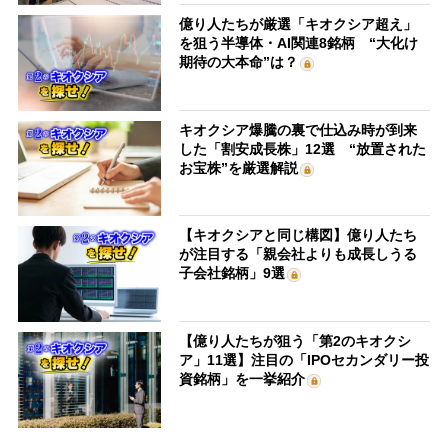
億り人たちが厳選「キオクシア超え」
を狙う半導体・AI関連8銘柄 “大化け
期待の大本命”は？
キオクシア爆騰の裏で仕込み時が到来
した「割安成長株」12選 “放置された
お宝株”を厳選解説
【キオクシアと同じ構図】億り人たち
が注目する「親会社よりも成長しうる
子会社銘柄」9選
【億り人たちが狙う「第2のキオクシ
ア」11選】注目の「IPOセカンダリー投
資銘柄」を一挙紹介