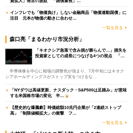
資拡大」発言の波紋 「国債重視」…
インフレでも「物価負け」しない金融商品「物価連動国債」に
注目 元本が物価の動きに合わせ…
一覧を見る
森口亮「まるわかり市況分析」
「キオクシア急落で含み損が膨らんで…」損失を
投資家としての成長につなげる4つの視点 「…
半導体株を中心に相場の調整色が強まり、7月中旬にはキオク
シアホールディングスがストップ安をつけるな…
「NYダウは高値更新、ナスダック・S&P500は足踏み」が意味
する米国株市場の変化 半…
【歴史的な爆騰劇】時価総額10兆円企業が「2連続ストップ
高」「制限値幅拡大」の衝撃 フ…
一覧を見る