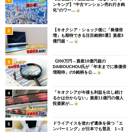
ンキング】“中古マンション売れ行き鈍
化”のワー…
【キオクシア・ショック後に「株価倍
2
増」も期待できる注目銘柄5選】資産3
億円超・…
《200万円→資産10億円超の
3
DAIBOUCHOU氏が「年末までに株価倍
増期待」の5銘柄を公…
「キオクシアが今後も利益を出し続け
4
るかは分からない」資産11億円の個人
投資家が…
ドライアイスを使わず遺体を保つ「エ
5
ンバーミング」が日本でも普及 1～2