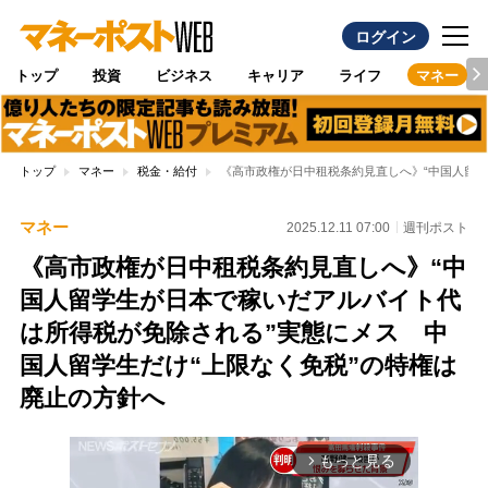
ログイン
トップ
投資
ビジネス
キャリア
ライフ
マネー
トップ
マネー
税金・給付
《高市政権が日中租税条約見直しへ》“中国人留学
マネー
2025.12.11 07:00
週刊ポスト
《高市政権が日中租税条約見直しへ》“中
国人留学生が日本で稼いだアルバイト代
は所得税が免除される”実態にメス 中
国人留学生だけ“上限なく免税”の特権は
廃止の方針へ
もっと見る
arrow_forward_ios