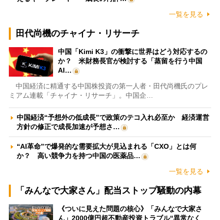
一覧を見る
田代尚機のチャイナ・リサーチ
中国「Kimi K3」の衝撃に世界はどう対応するの
か？ 米財務長官が検討する「蒸留を行う中国
AI…
中国経済に精通する中国株投資の第一人者・田代尚機氏のプレ
ミアム連載「チャイナ・リサーチ」。中国企…
中国経済“予想外の低成長”で政策のテコ入れ必至か 経済運営
方針の修正で成長加速が予想さ…
“AI革命”で爆発的な需要拡大が見込まれる「CXO」とは何
か？ 高い競争力を持つ中国の医薬品…
一覧を見る
「みんなで大家さん」配当ストップ騒動の内幕
《ついに見えた問題の核心》「みんなで大家さ
ん」2000億円超不動産投資トラブル“異常なく