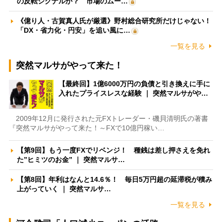
の反転シグナルか？ 市場のムー…
《億り人・古賀真人氏が厳選》野村総合研究所だけじゃない！
「DX・省力化・円安」を追い風に…
一覧を見る
突然マルサがやって来た！
【最終回】1億6000万円の負債と引き換えに手に
入れたプライスレスな経験 ｜ 突然マルサがや…
2009年12月に発行された元FXトレーダー・磯貝清明氏の著書
『突然マルサがやって来た！～FXで10億円稼い…
【第9回】もう一度FXでリベンジ！ 種銭は差し押さえを免れ
た”ヒミツのお金” ｜ 突然マルサ…
【第8回】年利はなんと14.6％！ 毎日5万円超の延滞税が積み
上がっていく ｜ 突然マルサ…
一覧を見る