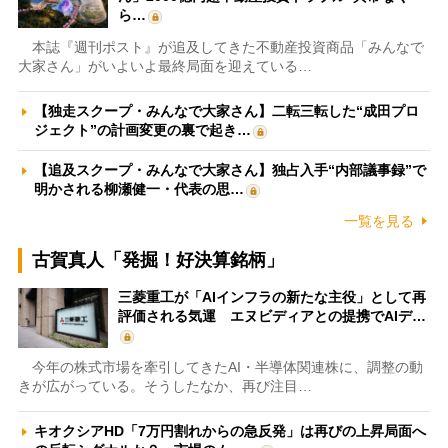
ら…
本誌『週刊ポスト』が追及してきた不動産投資商品「みんなで
大家さん」がいよいよ最終局面を迎えている…
【独走スクープ・みんなで大家さん】二転三転した“成田プロ
ジェクト”の計画変更の裏で起き…
【追及スクープ・みんなで大家さん】独占入手“内部議事録”で
明かされる柳瀬健一・代表の思…
一覧を見る
古賀真人「発掘！好決算銘柄」
三菱重工が「AIインフラの新たな主役」として再
評価される気運 エヌビディアとの提携でAIデ…
今年の株式市場を牽引してきたAI・半導体関連株に、調整の動
きが広がっている。そうしたなか、再び注目…
キオクシアHD「7万円割れからの急反発」は再びの上昇局面へ