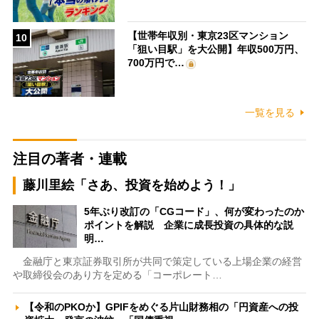
【世帯年収別・東京23区マンション
10
「狙い目駅」を大公開】年収500万円、
700万円で…
一覧を見る
注目の著者・連載
藤川里絵「さあ、投資を始めよう！」
5年ぶり改訂の「CGコード」、何が変わったのか
ポイントを解説 企業に成長投資の具体的な説
明…
金融庁と東京証券取引所が共同で策定している上場企業の経営
や取締役会のあり方を定める「コーポレート…
【令和のPKOか】GPIFをめぐる片山財務相の「円資産への投