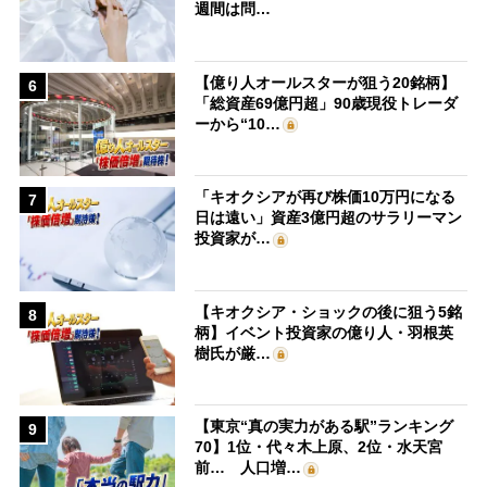
週間は問…
【億り人オールスターが狙う20銘柄】
6
「総資産69億円超」90歳現役トレーダ
ーから“10…
「キオクシアが再び株価10万円になる
7
日は遠い」資産3億円超のサラリーマン
投資家が…
【キオクシア・ショックの後に狙う5銘
8
柄】イベント投資家の億り人・羽根英
樹氏が厳…
【東京“真の実力がある駅”ランキング
9
70】1位・代々木上原、2位・水天宮
前… 人口増…