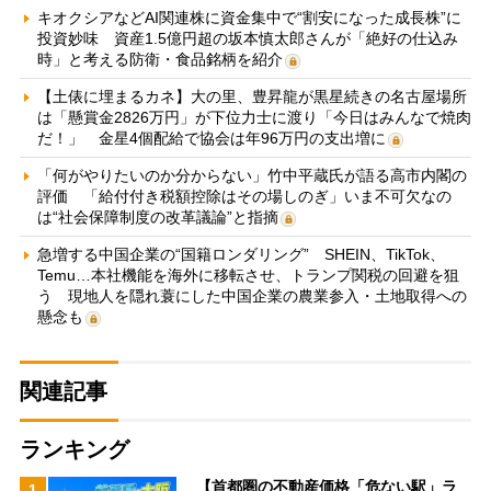
キオクシアなどAI関連株に資金集中で“割安になった成長株”に
投資妙味 資産1.5億円超の坂本慎太郎さんが「絶好の仕込み
時」と考える防衛・食品銘柄を紹介
【土俵に埋まるカネ】大の里、豊昇龍が黒星続きの名古屋場所
は「懸賞金2826万円」が下位力士に渡り「今日はみんなで焼肉
だ！」 金星4個配給で協会は年96万円の支出増に
「何がやりたいのか分からない」竹中平蔵氏が語る高市内閣の
評価 「給付付き税額控除はその場しのぎ」いま不可欠なの
は“社会保障制度の改革議論”と指摘
急増する中国企業の“国籍ロンダリング” SHEIN、TikTok、
Temu…本社機能を海外に移転させ、トランプ関税の回避を狙
う 現地人を隠れ蓑にした中国企業の農業参入・土地取得への
懸念も
関連記事
ランキング
【首都圏の不動産価格「危ない駅」ラ
1