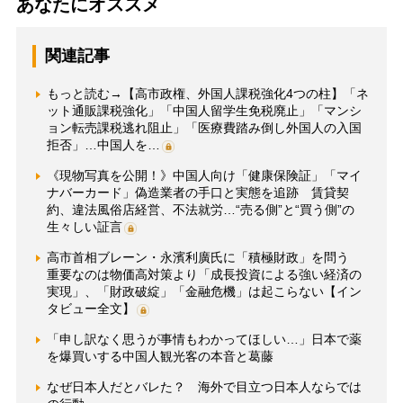
あなたにオススメ
関連記事
もっと読む→【高市政権、外国人課税強化4つの柱】「ネ
ット通販課税強化」「中国人留学生免税廃止」「マンシ
ョン転売課税逃れ阻止」「医療費踏み倒し外国人の入国
拒否」…中国人を…
《現物写真を公開！》中国人向け「健康保険証」「マイ
ナバーカード」偽造業者の手口と実態を追跡 賃貸契
約、違法風俗店経営、不法就労…“売る側”と“買う側”の
生々しい証言
高市首相ブレーン・永濱利廣氏に「積極財政」を問う
重要なのは物価高対策より「成長投資による強い経済の
実現」、「財政破綻」「金融危機」は起こらない【イン
タビュー全文】
「申し訳なく思うが事情もわかってほしい…」日本で薬
を爆買いする中国人観光客の本音と葛藤
なぜ日本人だとバレた？ 海外で目立つ日本人ならでは