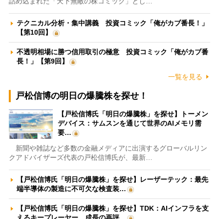
詰め込まれた「天下無敵の株コミック」とし…
テクニカル分析・集中講義 投資コミック「俺がカブ番長！」
【第10回】
不透明相場に勝つ信用取引の極意 投資コミック「俺がカブ番
長！」【第9回】
一覧を見る
戸松信博の明日の爆騰株を探せ！
【戸松信博氏「明日の爆騰株」を探せ】トーメン
デバイス：サムスンを通じて世界のAIメモリ需
要…
新聞や雑誌など多数の金融メディアに出演するグローバルリン
クアドバイザーズ代表の戸松信博氏が、最新…
【戸松信博氏「明日の爆騰株」を探せ】レーザーテック：最先
端半導体の製造に不可欠な検査装…
【戸松信博氏「明日の爆騰株」を探せ】TDK：AIインフラを支
えるキープレーヤー 成長の再評…