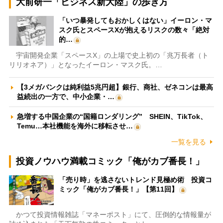
大前研一「ビジネス新大陸」の歩き方
「いつ暴発してもおかしくはない」イーロン・マ
スク氏とスペースXが抱えるリスクの数々「絶対
的…
宇宙開発企業「スペースX」の上場で史上初の「兆万長者（ト
リリオネア）」となったイーロン・マスク氏。…
【3メガバンクは純利益5兆円超】銀行、商社、ゼネコンは最高
益続出の一方で、中小企業・…
急増する中国企業の“国籍ロンダリング” SHEIN、TikTok、
Temu…本社機能を海外に移転させ…
一覧を見る
投資ノウハウ満載コミック「俺がカブ番長！」
「売り時」を逃さないトレンド見極め術 投資コ
ミック「俺がカブ番長！」【第11回】
かつて投資情報雑誌「マネーポスト」にて、圧倒的な情報量が