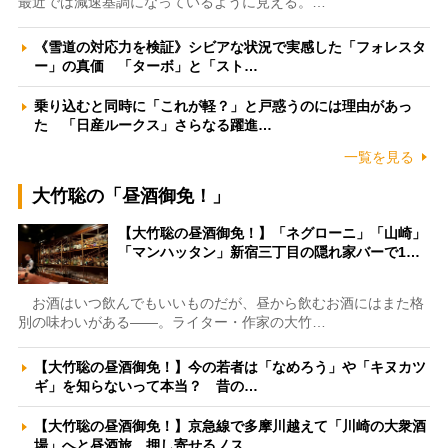
最近では減速基調になっているように見える。…
《雪道の対応力を検証》シビアな状況で実感した「フォレスタ
ー」の真価 「ターボ」と「スト…
乗り込むと同時に「これが軽？」と戸惑うのには理由があっ
た 「日産ルークス」さらなる躍進…
一覧を見る
大竹聡の「昼酒御免！」
【大竹聡の昼酒御免！】「ネグローニ」「山崎」
「マンハッタン」新宿三丁目の隠れ家バーで1…
お酒はいつ飲んでもいいものだが、昼から飲むお酒にはまた格
別の味わいがある――。ライター・作家の大竹…
【大竹聡の昼酒御免！】今の若者は「なめろう」や「キヌカツ
ギ」を知らないって本当？ 昔の…
【大竹聡の昼酒御免！】京急線で多摩川越えて「川崎の大衆酒
場」へと昼酒旅 押し寄せるノス…