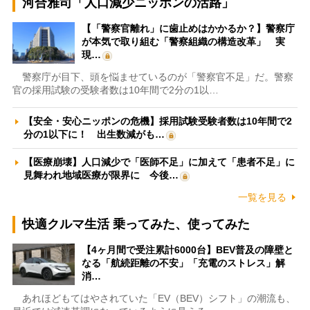
河合雅司「人口減少ニッポンの活路」
【「警察官離れ」に歯止めはかかるか？】警察庁
が本気で取り組む「警察組織の構造改革」 実
現…
警察庁が目下、頭を悩ませているのが「警察官不足」だ。警察
官の採用試験の受験者数は10年間で2分の1以…
【安全・安心ニッポンの危機】採用試験受験者数は10年間で2
分の1以下に！ 出生数減がも…
【医療崩壊】人口減少で「医師不足」に加えて「患者不足」に
見舞われ地域医療が限界に 今後…
一覧を見る
快適クルマ生活 乗ってみた、使ってみた
【4ヶ月間で受注累計6000台】BEV普及の障壁と
なる「航続距離の不安」「充電のストレス」解
消…
あれほどもてはやされていた「EV（BEV）シフト」の潮流も、