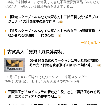
本誌『週刊ポスト』が追及してきた不動産投資商品「みんなで
大家さん」がいよいよ最終局面を迎えている…
【独走スクープ・みんなで大家さん】二転三転した“成田プロ
ジェクト”の計画変更の裏で起き…
【追及スクープ・みんなで大家さん】独占入手“内部議事録”で
明かされる柳瀬健一・代表の思…
一覧を見る
古賀真人「発掘！好決算銘柄」
《株価34％急落のワークマンに特大反転の期待》
6月の売上低迷を吹き飛ばす第1四半期決算、…
6月3日に8330円をつけたワークマン（東証スタンダード・
7564）の株価は、わずか1カ月あまりで約34％下落…
三菱重工が「AIインフラの新たな主役」として再評価される気
運 エヌビディアとの提携でAI…