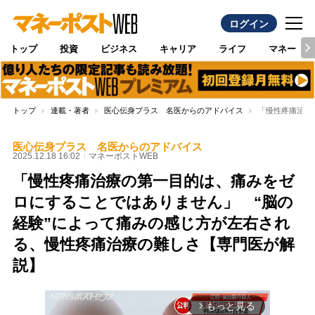
ログイン
トップ
投資
ビジネス
キャリア
ライフ
マネー
トップ
連載・著者
医心伝身プラス 名医からのアドバイス
「慢性疼痛治療
医心伝身プラス 名医からのアドバイス
2025.12.18 16:02
マネーポストWEB
「慢性疼痛治療の第一目的は、痛みをゼ
ロにすることではありません」 “脳の
経験”によって痛みの感じ方が左右され
る、慢性疼痛治療の難しさ【専門医が解
説】
もっと見る
arrow_forward_ios