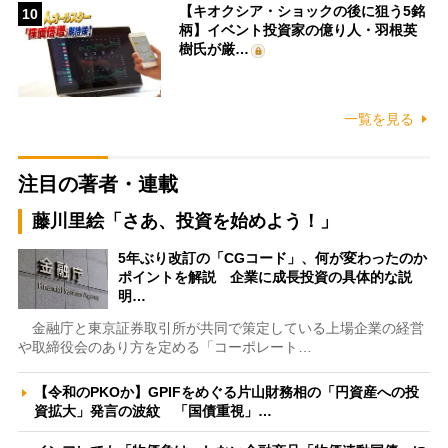
【キオクシア・ショックの後に狙う5銘
10
柄】イベント投資家の億り人・羽根英
樹氏が厳…
一覧を見る
注目の著者・連載
藤川里絵「さあ、投資を始めよう！」
5年ぶり改訂の「CGコード」、何が変わったのか
ポイントを解説 企業に成長投資の具体的な説
明…
金融庁と東京証券取引所が共同で策定している上場企業の経営
や取締役会のあり方を定める「コーポレート…
【令和のPKOか】GPIFをめぐる片山財務相の「円資産への投
資拡大」発言の波紋 「国債重視」…