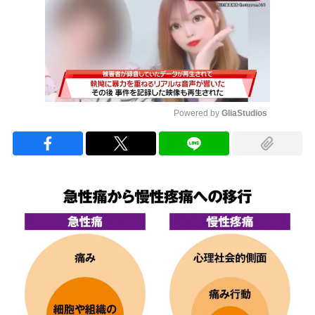
Powered by 
GliaStudios
Mute