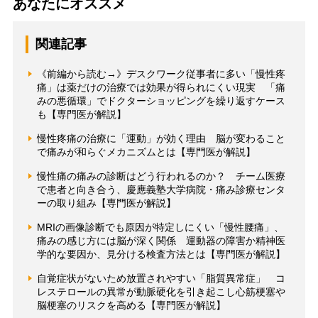
あなたにオススメ
関連記事
《前編から読む→》デスクワーク従事者に多い「慢性疼
痛」は薬だけの治療では効果が得られにくい現実 「痛
みの悪循環」でドクターショッピングを繰り返すケース
も【専門医が解説】
慢性疼痛の治療に「運動」が効く理由 脳が変わること
で痛みが和らぐメカニズムとは【専門医が解説】
慢性痛の痛みの診断はどう行われるのか？ チーム医療
で患者と向き合う、慶應義塾大学病院・痛み診療センタ
ーの取り組み【専門医が解説】
MRIの画像診断でも原因が特定しにくい「慢性腰痛」、
痛みの感じ方には脳が深く関係 運動器の障害か精神医
学的な要因か、見分ける検査方法とは【専門医が解説】
自覚症状がないため放置されやすい「脂質異常症」 コ
レステロールの異常が動脈硬化を引き起こし心筋梗塞や
脳梗塞のリスクを高める【専門医が解説】