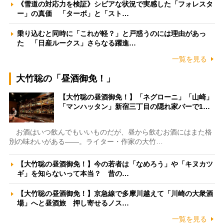
《雪道の対応力を検証》シビアな状況で実感した「フォレスタ
ー」の真価 「ターボ」と「スト…
乗り込むと同時に「これが軽？」と戸惑うのには理由があっ
た 「日産ルークス」さらなる躍進…
一覧を見る
大竹聡の「昼酒御免！」
【大竹聡の昼酒御免！】「ネグローニ」「山崎」
「マンハッタン」新宿三丁目の隠れ家バーで1…
お酒はいつ飲んでもいいものだが、昼から飲むお酒にはまた格
別の味わいがある――。ライター・作家の大竹…
【大竹聡の昼酒御免！】今の若者は「なめろう」や「キヌカツ
ギ」を知らないって本当？ 昔の…
【大竹聡の昼酒御免！】京急線で多摩川越えて「川崎の大衆酒
場」へと昼酒旅 押し寄せるノス…
一覧を見る