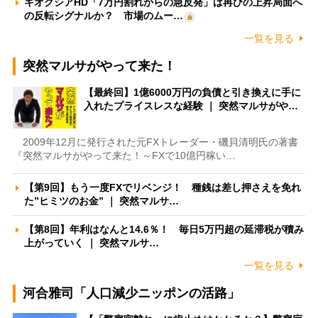
キオクシアHD「7万円割れからの急反発」は再びの上昇局面へ
の反転シグナルか？ 市場のムー…
一覧を見る
突然マルサがやって来た！
【最終回】1億6000万円の負債と引き換えに手に
入れたプライスレスな経験 ｜ 突然マルサがや…
2009年12月に発行された元FXトレーダー・磯貝清明氏の著書
『突然マルサがやって来た！～FXで10億円稼い…
【第9回】もう一度FXでリベンジ！ 種銭は差し押さえを免れ
た”ヒミツのお金” ｜ 突然マルサ…
【第8回】年利はなんと14.6％！ 毎日5万円超の延滞税が積み
上がっていく ｜ 突然マルサ…
一覧を見る
河合雅司「人口減少ニッポンの活路」