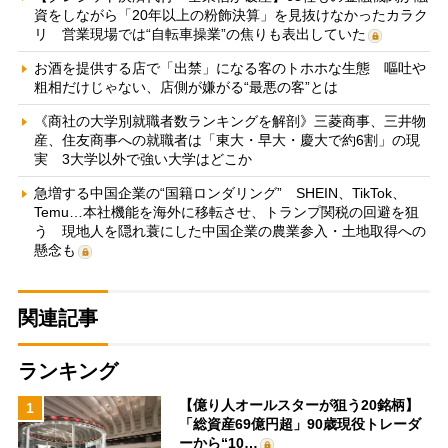
資をしながら「20年以上の粉飾決算」を見抜けなかったカラク
リ 営業現場では“自転車操業”の焦りも表出していた
お酒を提供する店で「出禁」になる客のトホホな生態 嘔吐や
粗相だけじゃない、店側が嫌がる“最悪の客”とは
《商社の大学別就職者数ランキングを解剖》三菱商事、三井物
産、住友商事への就職者は「東大・早大・慶大で約6割」の現
実 3大学以外で強い大学はどこか
急増する中国企業の“国籍ロンダリング” SHEIN、TikTok、
Temu…本社機能を海外に移転させ、トランプ関税の回避を狙
う 現地人を隠れ蓑にした中国企業の農業参入・土地取得への
懸念も
関連記事
ランキング
【億り人オールスターが狙う20銘柄】
1
「総資産69億円超」90歳現役トレーダ
ーから“10…