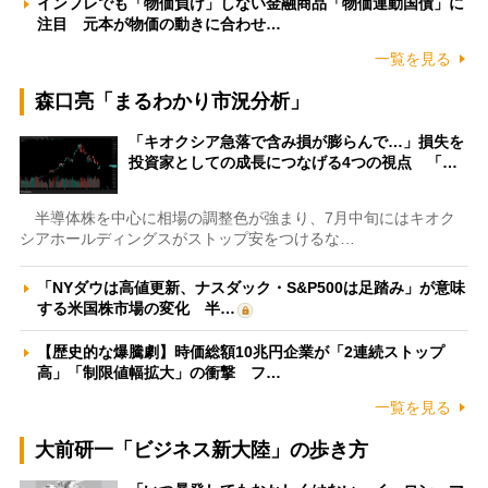
インフレでも「物価負け」しない金融商品「物価連動国債」に
注目 元本が物価の動きに合わせ…
一覧を見る
森口亮「まるわかり市況分析」
「キオクシア急落で含み損が膨らんで…」損失を
投資家としての成長につなげる4つの視点 「…
半導体株を中心に相場の調整色が強まり、7月中旬にはキオク
シアホールディングスがストップ安をつけるな…
「NYダウは高値更新、ナスダック・S&P500は足踏み」が意味
する米国株市場の変化 半…
【歴史的な爆騰劇】時価総額10兆円企業が「2連続ストップ
高」「制限値幅拡大」の衝撃 フ…
一覧を見る
大前研一「ビジネス新大陸」の歩き方