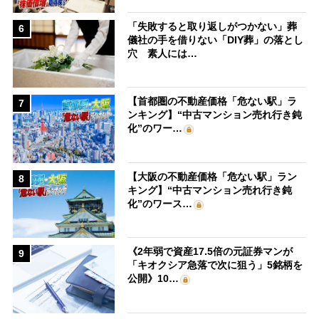
「失敗すると取り返しがつかない」葬
6
儀社の手を借りない「DIY葬」の落とし
穴 素人には…
【首都圏の不動産価格「危ない駅」ラ
7
ンキング】“中古マンション売れ行き鈍
化”のワー…
【大阪の不動産価格「危ない駅」ラン
8
キング】“中古マンション売れ行き鈍
化”のワース…
《2年弱で資産17.5倍の元証券マンが
9
「キオクシア急落で次に狙う」5銘柄を
公開》10…