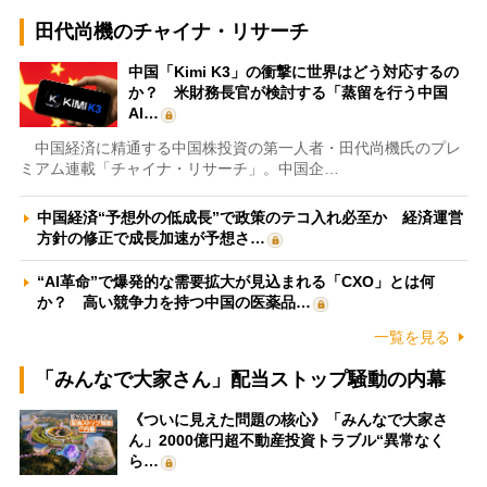
田代尚機のチャイナ・リサーチ
中国「Kimi K3」の衝撃に世界はどう対応するの
か？ 米財務長官が検討する「蒸留を行う中国
AI…
中国経済に精通する中国株投資の第一人者・田代尚機氏のプレ
ミアム連載「チャイナ・リサーチ」。中国企…
中国経済“予想外の低成長”で政策のテコ入れ必至か 経済運営
方針の修正で成長加速が予想さ…
“AI革命”で爆発的な需要拡大が見込まれる「CXO」とは何
か？ 高い競争力を持つ中国の医薬品…
一覧を見る
「みんなで大家さん」配当ストップ騒動の内幕
《ついに見えた問題の核心》「みんなで大家さ
ん」2000億円超不動産投資トラブル“異常なく
ら…