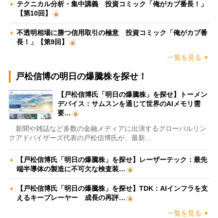
テクニカル分析・集中講義 投資コミック「俺がカブ番長！」
【第10回】
不透明相場に勝つ信用取引の極意 投資コミック「俺がカブ番
長！」【第9回】
一覧を見る
戸松信博の明日の爆騰株を探せ！
【戸松信博氏「明日の爆騰株」を探せ】トーメン
デバイス：サムスンを通じて世界のAIメモリ需
要…
新聞や雑誌など多数の金融メディアに出演するグローバルリン
クアドバイザーズ代表の戸松信博氏が、最新…
【戸松信博氏「明日の爆騰株」を探せ】レーザーテック：最先
端半導体の製造に不可欠な検査装…
【戸松信博氏「明日の爆騰株」を探せ】TDK：AIインフラを支
えるキープレーヤー 成長の再評…
一覧を見る