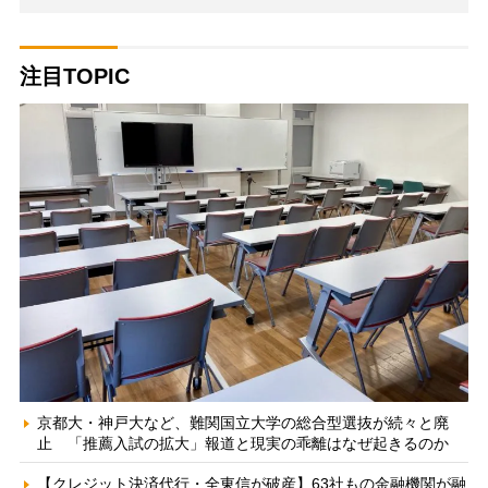
注目TOPIC
京都大・神戸大など、難関国立大学の総合型選抜が続々と廃
止 「推薦入試の拡大」報道と現実の乖離はなぜ起きるのか
【クレジット決済代行・全東信が破産】63社もの金融機関が融