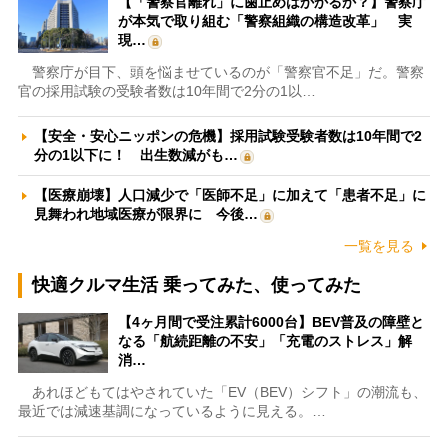
【「警察官離れ」に歯止めはかかるか？】警察庁
が本気で取り組む「警察組織の構造改革」 実
現…
警察庁が目下、頭を悩ませているのが「警察官不足」だ。警察
官の採用試験の受験者数は10年間で2分の1以…
【安全・安心ニッポンの危機】採用試験受験者数は10年間で2
分の1以下に！ 出生数減がも…
【医療崩壊】人口減少で「医師不足」に加えて「患者不足」に
見舞われ地域医療が限界に 今後…
一覧を見る
快適クルマ生活 乗ってみた、使ってみた
【4ヶ月間で受注累計6000台】BEV普及の障壁と
なる「航続距離の不安」「充電のストレス」解
消…
あれほどもてはやされていた「EV（BEV）シフト」の潮流も、
最近では減速基調になっているように見える。…