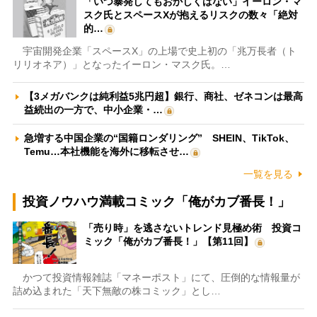
「いつ暴発してもおかしくはない」イーロン・マ
スク氏とスペースXが抱えるリスクの数々「絶対
的…
宇宙開発企業「スペースX」の上場で史上初の「兆万長者（ト
リリオネア）」となったイーロン・マスク氏。…
【3メガバンクは純利益5兆円超】銀行、商社、ゼネコンは最高
益続出の一方で、中小企業・…
急増する中国企業の“国籍ロンダリング” SHEIN、TikTok、
Temu…本社機能を海外に移転させ…
一覧を見る
投資ノウハウ満載コミック「俺がカブ番長！」
「売り時」を逃さないトレンド見極め術 投資コ
ミック「俺がカブ番長！」【第11回】
かつて投資情報雑誌「マネーポスト」にて、圧倒的な情報量が
詰め込まれた「天下無敵の株コミック」とし…