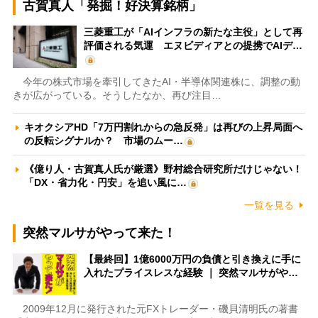
古賀真人「発掘！好決算銘柄」
三菱重工が「AIインフラの新たな主役」として再
評価される気運 エヌビディアとの提携でAIデ…
今年の株式市場を牽引してきたAI・半導体関連株に、調整の動
きが広がっている。そうしたなか、再び注目…
キオクシアHD「7万円割れからの急反発」は再びの上昇局面へ
の反転シグナルか？ 市場のムー…
《億り人・古賀真人氏が厳選》野村総合研究所だけじゃない！
「DX・省力化・円安」を追い風に…
一覧を見る
突然マルサがやって来た！
【最終回】1億6000万円の負債と引き換えに手に
入れたプライスレスな経験 ｜ 突然マルサがや…
2009年12月に発行された元FXトレーダー・磯貝清明氏の著書