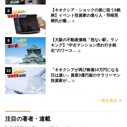
【キオクシア・ショックの後に狙う5銘
8
柄】イベント投資家の億り人・羽根英
樹氏が厳…
【大阪の不動産価格「危ない駅」ラン
9
キング】“中古マンション売れ行き鈍
化”のワース…
「キオクシアが再び株価10万円になる
10
日は遠い」資産3億円超のサラリーマン
投資家が…
一覧を見る
注目の著者・連載