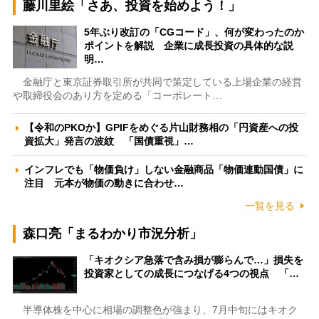
藤川里絵「さあ、投資を始めよう！」
5年ぶり改訂の「CGコード」、何が変わったのか
ポイントを解説 企業に成長投資の具体的な説
明…
金融庁と東京証券取引所が共同で策定している上場企業の経営
や取締役会のあり方を定める「コーポレート…
【令和のPKOか】GPIFをめぐる片山財務相の「円資産への投
資拡大」発言の波紋 「国債重視」…
インフレでも「物価負け」しない金融商品「物価連動国債」に
注目 元本が物価の動きに合わせ…
一覧を見る
森口亮「まるわかり市況分析」
「キオクシア急落で含み損が膨らんで…」損失を
投資家としての成長につなげる4つの視点 「…
半導体株を中心に相場の調整色が強まり、7月中旬にはキオク