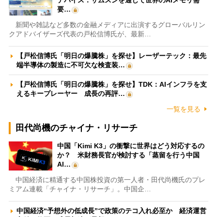
デバイス：サムスンを通じて世界のAIメモリ需
要…
新聞や雑誌など多数の金融メディアに出演するグローバルリン
クアドバイザーズ代表の戸松信博氏が、最新…
【戸松信博氏「明日の爆騰株」を探せ】レーザーテック：最先
端半導体の製造に不可欠な検査装…
【戸松信博氏「明日の爆騰株」を探せ】TDK：AIインフラを支
えるキープレーヤー 成長の再評…
一覧を見る
田代尚機のチャイナ・リサーチ
中国「Kimi K3」の衝撃に世界はどう対応するの
か？ 米財務長官が検討する「蒸留を行う中国
AI…
中国経済に精通する中国株投資の第一人者・田代尚機氏のプレ
ミアム連載「チャイナ・リサーチ」。中国企…
中国経済“予想外の低成長”で政策のテコ入れ必至か 経済運営