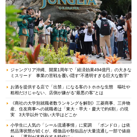
ジャングリア沖縄、開業1周年で「経済効果494億円」の大きな
ミスリード 事業の苦戦を覆い隠す“不透明すぎる巨大な数字”
お酒を提供する店で「出禁」になる客のトホホな生態 嘔吐や
粗相だけじゃない、店側が嫌がる“最悪の客”とは
《商社の大学別就職者数ランキングを解剖》三菱商事、三井物
産、住友商事への就職者は「東大・早大・慶大で約6割」の現
実 3大学以外で強い大学はどこか
小学生に人気の「シール流通事情」に変調 「ボンドロ」は依
然品薄状態が続くが、模倣品や類似品が大量流通し一部で値崩
れ 「選別が本格化する時代に」