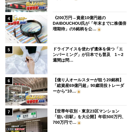
《200万円→資産10億円超の
4
DAIBOUCHOU氏が「年末までに株価倍
増期待」の5銘柄を公…
ドライアイスを使わず遺体を保つ「エ
5
ンバーミング」が日本でも普及 1～2
週間は問…
【億り人オールスターが狙う20銘柄】
6
「総資産69億円超」90歳現役トレーダ
ーから“10…
【世帯年収別・東京23区マンション
7
「狙い目駅」を大公開】年収500万円、
700万円で…