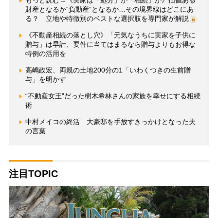
もっと読む→《実家は「処分」か「相続」か》価値ある
財産となるか“負動産”となるか…その境界線はどこにあ
る？ 立地や特徴別のベストな選択肢を専門家が解説
《不動産相続の落とし穴》「元気なうちに実家を子供に
贈与」は早計、要件に当てはまるなら贈与よりもお得な
特例の活用を
高嶋政宏、両親の土地200分の1「いわくつきの生前贈
与」を明かす
“不動産女王”だった樹木希林さんの家族を幸せにする相続
術
中村メイコの終活 大豪邸を手放すきっかけとなった夫
の言葉
注目TOPIC