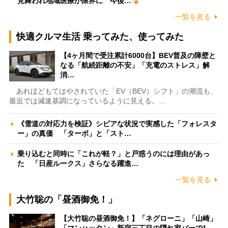
見舞われ地域医療が限界に 今後…
一覧を見る
快適クルマ生活 乗ってみた、使ってみた
【4ヶ月間で受注累計6000台】BEV普及の障壁と
なる「航続距離の不安」「充電のストレス」解
消…
あれほどもてはやされていた「EV（BEV）シフト」の潮流も、
最近では減速基調になっているように見える。…
《雪道の対応力を検証》シビアな状況で実感した「フォレスタ
ー」の真価 「ターボ」と「スト…
乗り込むと同時に「これが軽？」と戸惑うのには理由があっ
た 「日産ルークス」さらなる躍進…
一覧を見る
大竹聡の「昼酒御免！」
【大竹聡の昼酒御免！】「ネグローニ」「山崎」