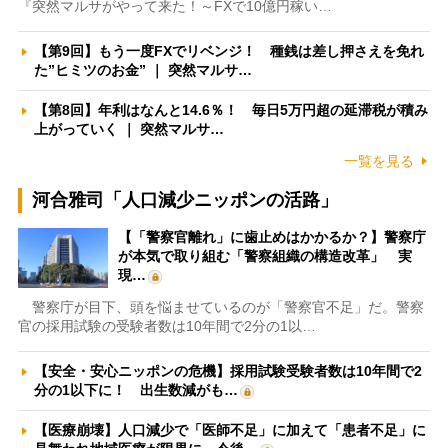
『突然マルサがやって来た！～FXで10億円稼い…
【第9回】もう一度FXでリベンジ！ 種銭は差し押さえを免れ
た”ヒミツのお金” ｜ 突然マルサ…
【第8回】年利はなんと14.6％！ 毎日5万円超の延滞税が積み
上がっていく ｜ 突然マルサ…
一覧を見る
河合雅司「人口減少ニッポンの活路」
【「警察官離れ」に歯止めはかかるか？】警察庁
が本気で取り組む「警察組織の構造改革」 実
現…
警察庁が目下、頭を悩ませているのが「警察官不足」だ。警察
官の採用試験の受験者数は10年間で2分の1以…
【安全・安心ニッポンの危機】採用試験受験者数は10年間で2
分の1以下に！ 出生数減がも…
【医療崩壊】人口減少で「医師不足」に加えて「患者不足」に