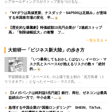
シアホールディングスがストップ安をつけるな…
「NYダウは高値更新、ナスダック・S&P500は足踏み」が意味
する米国株市場の変化 半…
【歴史的な爆騰劇】時価総額10兆円企業が「2連続ストップ
高」「制限値幅拡大」の衝撃 フ…
一覧を見る
大前研一「ビジネス新大陸」の歩き方
「いつ暴発してもおかしくはない」イーロン・マ
スク氏とスペースXが抱えるリスクの数々「絶対
的…
宇宙開発企業「スペースX」の上場で史上初の「兆万長者（ト
リリオネア）」となったイーロン・マスク氏。…
【3メガバンクは純利益5兆円超】銀行、商社、ゼネコンは最高
益続出の一方で、中小企業・…
急増する中国企業の“国籍ロンダリング” SHEIN、TikTok、