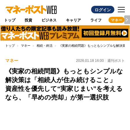
ログイン
トップ
投資
ビジネス
キャリア
ライフ
マネー
トップ
マネー
相続・終活
《実家の相続問題》もっともシンプルな解決策は
マネー
2026.01.18 16:00
週刊ポスト
《実家の相続問題》もっともシンプルな
解決策は「相続人が住み続けること」
資産性を優先して“実家じまい”を考える
なら、「早めの売却」が第一選択肢
Loaded
:
88.23%
/
Unmute