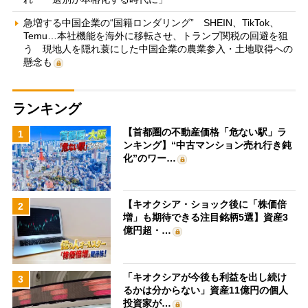
急増する中国企業の“国籍ロンダリング” SHEIN、TikTok、
Temu…本社機能を海外に移転させ、トランプ関税の回避を狙
う 現地人を隠れ蓑にした中国企業の農業参入・土地取得への
懸念も
ランキング
【首都圏の不動産価格「危ない駅」ラ
1
ンキング】“中古マンション売れ行き鈍
化”のワー…
【キオクシア・ショック後に「株価倍
2
増」も期待できる注目銘柄5選】資産3
億円超・…
「キオクシアが今後も利益を出し続け
3
るかは分からない」資産11億円の個人
投資家が…