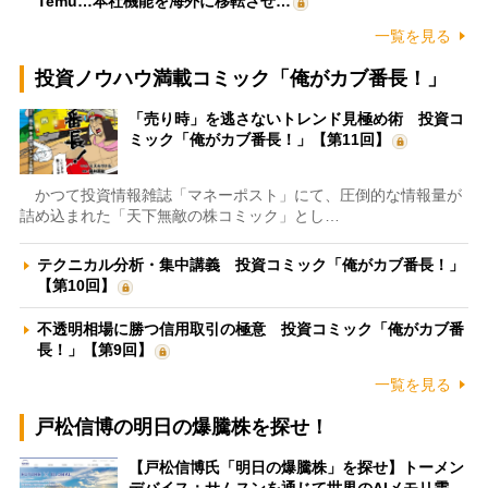
Temu…本社機能を海外に移転させ…
一覧を見る
投資ノウハウ満載コミック「俺がカブ番長！」
「売り時」を逃さないトレンド見極め術 投資コ
ミック「俺がカブ番長！」【第11回】
かつて投資情報雑誌「マネーポスト」にて、圧倒的な情報量が
詰め込まれた「天下無敵の株コミック」とし…
テクニカル分析・集中講義 投資コミック「俺がカブ番長！」
【第10回】
不透明相場に勝つ信用取引の極意 投資コミック「俺がカブ番
長！」【第9回】
一覧を見る
戸松信博の明日の爆騰株を探せ！
【戸松信博氏「明日の爆騰株」を探せ】トーメン