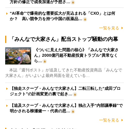
方針の修正で成長加速が予想さ…
“AI革命”で爆発的な需要拡大が見込まれる「CXO」とは何
か？ 高い競争力を持つ中国の医薬品…
一覧を見る
「みんなで大家さん」配当ストップ騒動の内幕
《ついに見えた問題の核心》「みんなで大家さ
ん」2000億円超不動産投資トラブル“異常なく
ら…
本誌『週刊ポスト』が追及してきた不動産投資商品「みんなで
大家さん」がいよいよ最終局面を迎えている…
【独走スクープ・みんなで大家さん】二転三転した“成田プロ
ジェクト”の計画変更の裏で起き…
【追及スクープ・みんなで大家さん】独占入手“内部議事録”で
明かされる柳瀬健一・代表の思…
一覧を見る