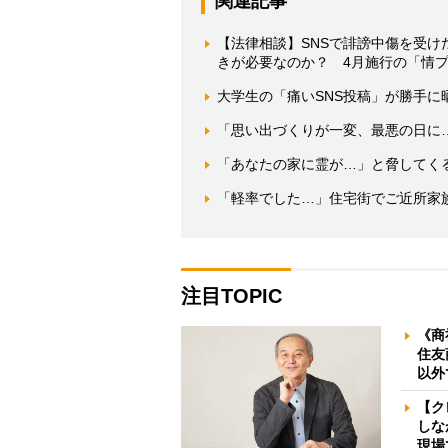
関連記事
【法律相談】SNSで誹謗中傷を受
きが必要なのか？ 4月施行の「情
大学生の「痛いSNS投稿」が勝手に
「思い出づくりが一変、最悪の日に…
「あなたの家に霊が…」と脅してく
「軽率でした…」住宅街でご近所家
注目TOPIC
《商
住友
以外
【ク
しな
現場