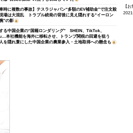
【お
車時に複数の事故】テスラジャパン“多額のEV補助金”で注文殺
202
現場は大混乱 トラブル続発の背後に見え隠れする“イーロン
腕”の影
する中国企業の“国籍ロンダリング” SHEIN、TikTok、
mu…本社機能を海外に移転させ、トランプ関税の回避を狙う
人を隠れ蓑にした中国企業の農業参入・土地取得への懸念も