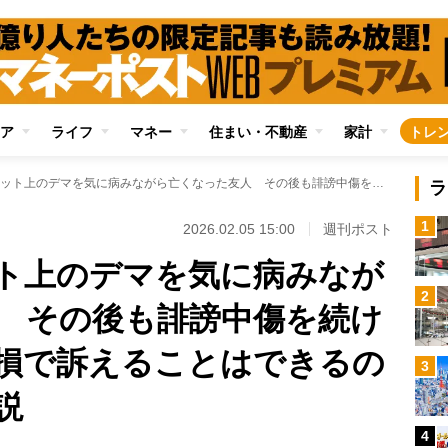
ア
ライフ
マネー
住まい・不動産
家計
トレ
【法律相談】ネット上のデマを気に病みながら亡くなった友人 その後も誹謗中傷を続ける加害者を名誉棄損で訴えることはできるのか？ 弁護士が解説
ラ
1
2026.02.05 15:00
週刊ポスト
ト上のデマを気に病みなが
2
 その後も誹謗中傷を続け
損で訴えることはできるの
3
説
4