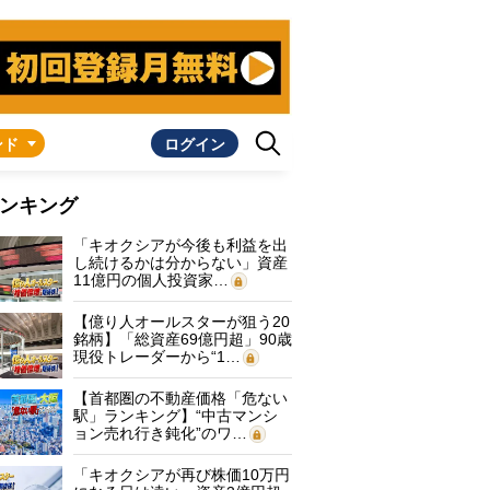
ンド
ログイン
ンキング
「キオクシアが今後も利益を出
し続けるかは分からない」資産
11億円の個人投資家…
【億り人オールスターが狙う20
銘柄】「総資産69億円超」90歳
現役トレーダーから“1…
【首都圏の不動産価格「危ない
駅」ランキング】“中古マンシ
ョン売れ行き鈍化”のワ…
「キオクシアが再び株価10万円