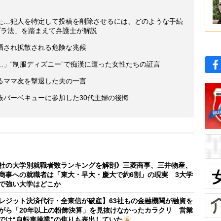
けた…犯人を特定して投稿を削除させるには、どのような手続
プラ法」を踏まえて弁護士が解説
晒され拡散される危険な兆候
」“制服ディズニー”で痴漢に遭った女性たちの証言
るママ友を撃退した夫の一言
族バーベキューに参加した30代主婦の後悔
社の大学別就職者数ランキングを解剖》三菱商事、三井物産、
商事への就職者は「東大・早大・慶大で約6割」の現実 3大学
で強い大学はどこか
レジット決済代行・全東信が破産】63社もの金融機関が融資を
がら「20年以上の粉飾決算」を見抜けなかったカラクリ 営業
では“自転車操業”の焦りも表出していた