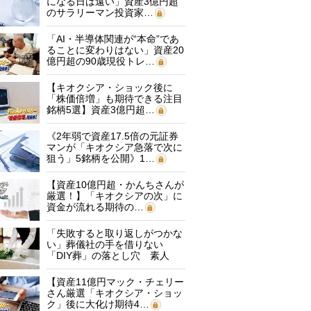
になる日は遠い」資産3億円超
のサラリーマン投資家…
「AI・半導体関連が“本命”であ
ることに変わりはない」資産20
億円超の90歳現役トレ…
【キオクシア・ショック後に
「株価倍増」も期待できる注目
銘柄5選】資産3億円超…
《2年弱で資産17.5倍の元証券
マンが「キオクシア急落で次に
狙う」5銘柄を公開》1…
【資産10億円超・かんちさんが
厳選！】「キオクシアの次」に
資金が流れる期待の…
「失敗すると取り返しがつかな
い」葬儀社の手を借りない
「DIY葬」の落とし穴 素人
に…
【資産11億円マック・チェリー
さん厳選「キオクシア・ショッ
ク」後に大化け期待4…