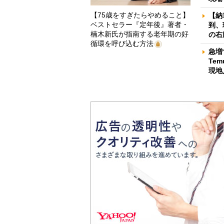
【75歳をすぎたらやめること】
【納
ベストセラー『定年後』著者・
到、
楠木新氏が指南する老年期の好
の右
循環を呼び込む方法
急増
Te
現地