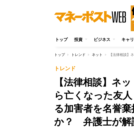
トップ
投資
ビジネス
キャリ
トップ
トレンド
ネット
トレンド
【法律相談】ネッ
ら亡くなった友人
る加害者を名誉棄
か？ 弁護士が解