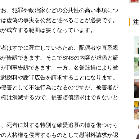
お、犯罪や政治家などの公共性の高い事項につ
合は虚偽の事実を公然と述べることが必要です。
注
罪が成立する範囲は狭くなっています。
者はすでに死亡しているため、配偶者や直系親
が告訴できます。そこでSNSの内容が虚偽と証
者が刑事告訴できます。一方、名誉毀損により被
は慰謝料や謝罪広告を請求することになります。
の侵害として不法行為になるのですが、被害者が
格権は消滅するので、損害賠償請求はできないと
、死者に対する特別な敬愛追慕の情を傷つけら
身の人格権を侵害するものとして慰謝料請求が認