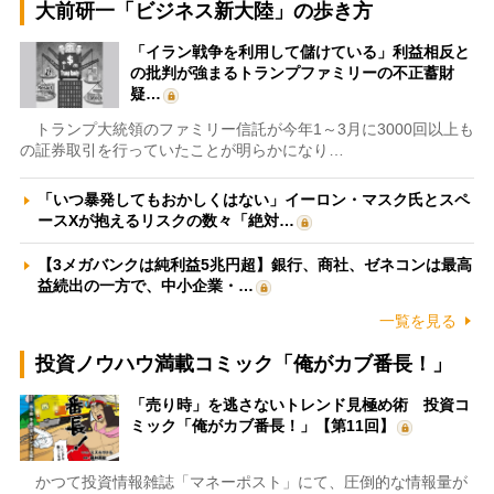
大前研一「ビジネス新大陸」の歩き方
「イラン戦争を利用して儲けている」利益相反と
の批判が強まるトランプファミリーの不正蓄財
疑…
トランプ大統領のファミリー信託が今年1～3月に3000回以上も
の証券取引を行っていたことが明らかになり…
「いつ暴発してもおかしくはない」イーロン・マスク氏とスペ
ースXが抱えるリスクの数々「絶対…
【3メガバンクは純利益5兆円超】銀行、商社、ゼネコンは最高
益続出の一方で、中小企業・…
一覧を見る
投資ノウハウ満載コミック「俺がカブ番長！」
「売り時」を逃さないトレンド見極め術 投資コ
ミック「俺がカブ番長！」【第11回】
かつて投資情報雑誌「マネーポスト」にて、圧倒的な情報量が