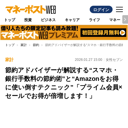
ログイン
トップ
投資
ビジネス
キャリア
ライフ
マネー
トップ
家計
節約
節約アドバイザーが解説する“スマホ・銀行手数料の節約術”
家計
2026.01.27 15:00
女性セブン
節約アドバイザーが解説する“スマホ・
銀行手数料の節約術”と“Amazonをお得
に使い倒すテクニック”「プライム会員×
セールでお得が倍増します！」
Loaded
:
100.00%
/
Unmute