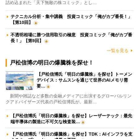
詰め込まれた「天下無敵の株コミック」とし…
テクニカル分析・集中講義 投資コミック「俺がカブ番長！」
【第10回】
不透明相場に勝つ信用取引の極意 投資コミック「俺がカブ番
長！」【第9回】
一覧を見る
戸松信博の明日の爆騰株を探せ！
【戸松信博氏「明日の爆騰株」を探せ】トーメン
デバイス：サムスンを通じて世界のAIメモリ需
要…
新聞や雑誌など多数の金融メディアに出演するグローバルリン
クアドバイザーズ代表の戸松信博氏が、最新…
【戸松信博氏「明日の爆騰株」を探せ】レーザーテック：最先
端半導体の製造に不可欠な検査装…
【戸松信博氏「明日の爆騰株」を探せ】TDK：AIインフラを支