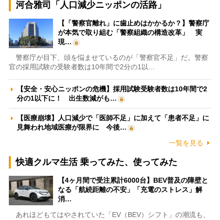
河合雅司「人口減少ニッポンの活路」
【「警察官離れ」に歯止めはかかるか？】警察庁
が本気で取り組む「警察組織の構造改革」 実
現…
警察庁が目下、頭を悩ませているのが「警察官不足」だ。警察
官の採用試験の受験者数は10年間で2分の1以…
【安全・安心ニッポンの危機】採用試験受験者数は10年間で2
分の1以下に！ 出生数減がも…
【医療崩壊】人口減少で「医師不足」に加えて「患者不足」に
見舞われ地域医療が限界に 今後…
一覧を見る
快適クルマ生活 乗ってみた、使ってみた
【4ヶ月間で受注累計6000台】BEV普及の障壁と
なる「航続距離の不安」「充電のストレス」解
消…
あれほどもてはやされていた「EV（BEV）シフト」の潮流も、