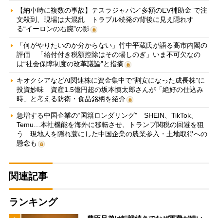
【納車時に複数の事故】テスラジャパン“多額のEV補助金”で注
文殺到、現場は大混乱 トラブル続発の背後に見え隠れす
る“イーロンの右腕”の影
「何がやりたいのか分からない」竹中平蔵氏が語る高市内閣の
評価 「給付付き税額控除はその場しのぎ」いま不可欠なの
は“社会保障制度の改革議論”と指摘
キオクシアなどAI関連株に資金集中で“割安になった成長株”に
投資妙味 資産1.5億円超の坂本慎太郎さんが「絶好の仕込み
時」と考える防衛・食品銘柄を紹介
急増する中国企業の“国籍ロンダリング” SHEIN、TikTok、
Temu…本社機能を海外に移転させ、トランプ関税の回避を狙
う 現地人を隠れ蓑にした中国企業の農業参入・土地取得への
懸念も
関連記事
ランキング