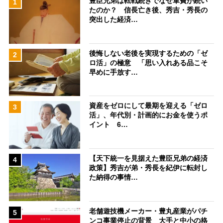
豊臣兄弟は転戦続きでなぜ軍費が続い
1
たのか？ 信長亡き後、秀吉・秀長の
突出した経済…
後悔しない老後を実現するための「ゼ
2
ロ活」の極意 「思い入れある品こそ
早めに手放す…
資産をゼロにして最期を迎える「ゼロ
3
活」、年代別・計画的にお金を使うポ
イント 6…
【天下統一を見据えた豊臣兄弟の経済
4
政策】秀吉が弟・秀長を紀伊に転封し
た納得の事情…
老舗遊技機メーカー・豊丸産業がパチ
5
ンコ事業停止の背景 大手と中小の格