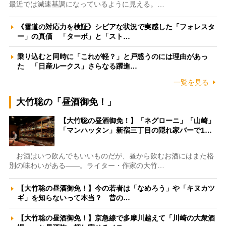
最近では減速基調になっているように見える。…
《雪道の対応力を検証》シビアな状況で実感した「フォレスタ
ー」の真価 「ターボ」と「スト…
乗り込むと同時に「これが軽？」と戸惑うのには理由があっ
た 「日産ルークス」さらなる躍進…
一覧を見る
大竹聡の「昼酒御免！」
【大竹聡の昼酒御免！】「ネグローニ」「山崎」
「マンハッタン」新宿三丁目の隠れ家バーで1…
お酒はいつ飲んでもいいものだが、昼から飲むお酒にはまた格
別の味わいがある――。ライター・作家の大竹…
【大竹聡の昼酒御免！】今の若者は「なめろう」や「キヌカツ
ギ」を知らないって本当？ 昔の…
【大竹聡の昼酒御免！】京急線で多摩川越えて「川崎の大衆酒