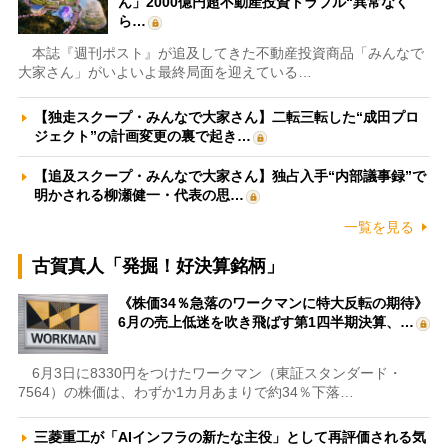
ん」2000億円超不動産投資トラブル“異常なく
ら…
本誌『週刊ポスト』が追及してきた不動産投資商品「みんなで
大家さん」がいよいよ最終局面を迎えている…
【独走スクープ・みんなで大家さん】二転三転した“成田プロ
ジェクト”の計画変更の裏で起き…
【追及スクープ・みんなで大家さん】独占入手“内部議事録”で
明かされる柳瀬健一・代表の思…
一覧を見る
古賀真人「発掘！好決算銘柄」
《株価34％急落のワークマンに特大反転の期待》
6月の売上低迷を吹き飛ばす第1四半期決算、…
6月3日に8330円をつけたワークマン（東証スタンダード・
7564）の株価は、わずか1カ月あまりで約34％下落…
三菱重工が「AIインフラの新たな主役」として再評価される気