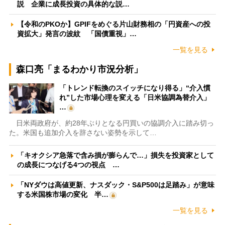
説 企業に成長投資の具体的な説…
【令和のPKOか】GPIFをめぐる片山財務相の「円資産への投
資拡大」発言の波紋 「国債重視」…
一覧を見る
森口亮「まるわかり市況分析」
「トレンド転換のスイッチになり得る」“介入慣
れ”した市場心理を変える「日米協調為替介入」
…
日米両政府が、約28年ぶりとなる円買いの協調介入に踏み切っ
た。米国も追加介入を辞さない姿勢を示して…
「キオクシア急落で含み損が膨らんで…」損失を投資家として
の成長につなげる4つの視点 …
「NYダウは高値更新、ナスダック・S&P500は足踏み」が意味
する米国株市場の変化 半…
一覧を見る