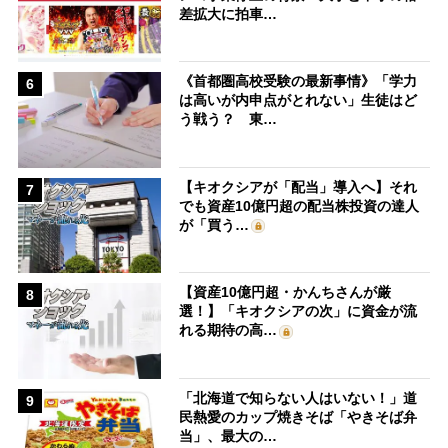
差拡大に拍車…
《首都圏高校受験の最新事情》「学力
6
は高いが内申点がとれない」生徒はど
う戦う？ 東…
【キオクシアが「配当」導入へ】それ
7
でも資産10億円超の配当株投資の達人
が「買う…
【資産10億円超・かんちさんが厳
8
選！】「キオクシアの次」に資金が流
れる期待の高…
「北海道で知らない人はいない！」道
9
民熱愛のカップ焼きそば「やきそば弁
当」、最大の…