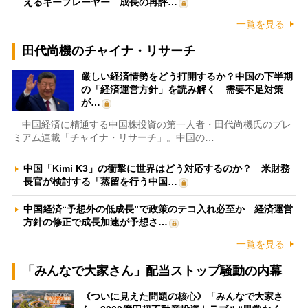
えるキープレーヤー 成長の再評…
一覧を見る
田代尚機のチャイナ・リサーチ
厳しい経済情勢をどう打開するか？中国の下半期
の「経済運営方針」を読み解く 需要不足対策
が…
中国経済に精通する中国株投資の第一人者・田代尚機氏のプレ
ミアム連載「チャイナ・リサーチ」。中国の…
中国「Kimi K3」の衝撃に世界はどう対応するのか？ 米財務
長官が検討する「蒸留を行う中国…
中国経済“予想外の低成長”で政策のテコ入れ必至か 経済運営
方針の修正で成長加速が予想さ…
一覧を見る
「みんなで大家さん」配当ストップ騒動の内幕
《ついに見えた問題の核心》「みんなで大家さ