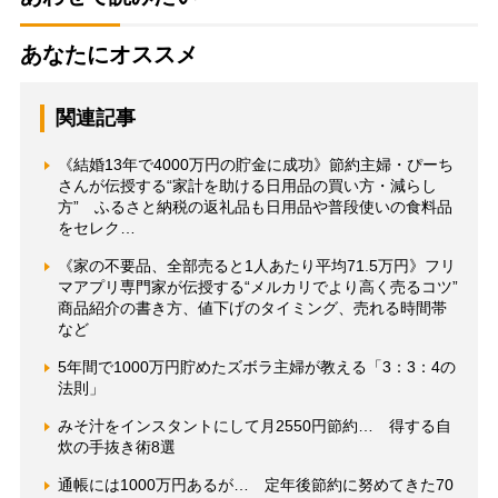
あなたにオススメ
関連記事
《結婚13年で4000万円の貯金に成功》節約主婦・ぴーち
さんが伝授する“家計を助ける日用品の買い方・減らし
方” ふるさと納税の返礼品も日用品や普段使いの食料品
をセレク…
《家の不要品、全部売ると1人あたり平均71.5万円》フリ
マアプリ専門家が伝授する“メルカリでより高く売るコツ”
商品紹介の書き方、値下げのタイミング、売れる時間帯
など
5年間で1000万円貯めたズボラ主婦が教える「3：3：4の
法則」
みそ汁をインスタントにして月2550円節約… 得する自
炊の手抜き術8選
通帳には1000万円あるが… 定年後節約に努めてきた70