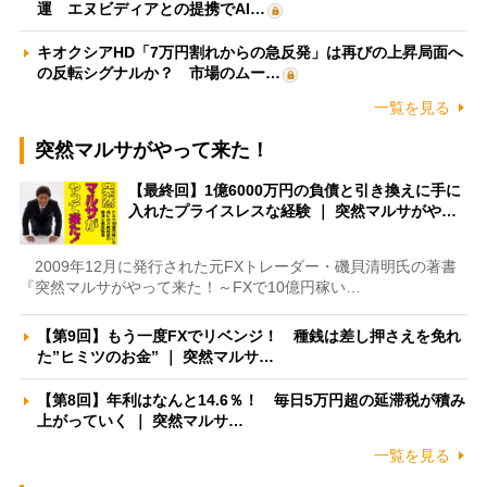
運 エヌビディアとの提携でAI…
キオクシアHD「7万円割れからの急反発」は再びの上昇局面へ
の反転シグナルか？ 市場のムー…
一覧を見る
突然マルサがやって来た！
【最終回】1億6000万円の負債と引き換えに手に
入れたプライスレスな経験 ｜ 突然マルサがや…
2009年12月に発行された元FXトレーダー・磯貝清明氏の著書
『突然マルサがやって来た！～FXで10億円稼い…
【第9回】もう一度FXでリベンジ！ 種銭は差し押さえを免れ
た”ヒミツのお金” ｜ 突然マルサ…
【第8回】年利はなんと14.6％！ 毎日5万円超の延滞税が積み
上がっていく ｜ 突然マルサ…
一覧を見る