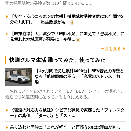
官の採用試験の受験者数は10年間で2分の1以…
【安全・安心ニッポンの危機】採用試験受験者数は10年間で2
分の1以下に！ 出生数減がも…
【医療崩壊】人口減少で「医師不足」に加えて「患者不足」に
見舞われ地域医療が限界に 今後…
一覧を見る
快適クルマ生活 乗ってみた、使ってみた
【4ヶ月間で受注累計6000台】BEV普及の障壁と
なる「航続距離の不安」「充電のストレス」解
消…
あれほどもてはやされていた「EV（BEV）シフト」の潮流も、
最近では減速基調になっているように見える。…
《雪道の対応力を検証》シビアな状況で実感した「フォレスタ
ー」の真価 「ターボ」と「スト…
乗り込むと同時に「これが軽？」と戸惑うのには理由があっ