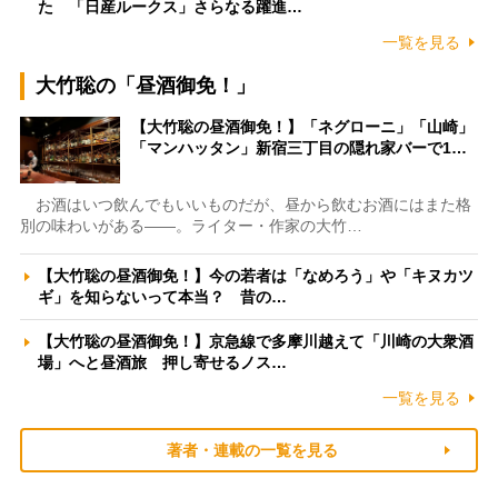
た 「日産ルークス」さらなる躍進…
一覧を見る
大竹聡の「昼酒御免！」
【大竹聡の昼酒御免！】「ネグローニ」「山崎」
「マンハッタン」新宿三丁目の隠れ家バーで1…
お酒はいつ飲んでもいいものだが、昼から飲むお酒にはまた格
別の味わいがある――。ライター・作家の大竹…
【大竹聡の昼酒御免！】今の若者は「なめろう」や「キヌカツ
ギ」を知らないって本当？ 昔の…
【大竹聡の昼酒御免！】京急線で多摩川越えて「川崎の大衆酒
場」へと昼酒旅 押し寄せるノス…
一覧を見る
著者・連載の一覧を見る