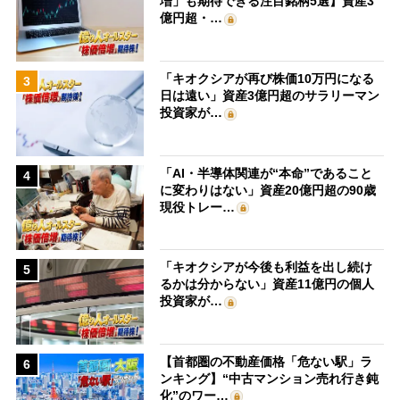
増」も期待できる注目銘柄5選】資産3
億円超・…
「キオクシアが再び株価10万円になる
3
日は遠い」資産3億円超のサラリーマン
投資家が…
「AI・半導体関連が“本命”であること
4
に変わりはない」資産20億円超の90歳
現役トレー…
「キオクシアが今後も利益を出し続け
5
るかは分からない」資産11億円の個人
投資家が…
【首都圏の不動産価格「危ない駅」ラ
6
ンキング】“中古マンション売れ行き鈍
化”のワー…