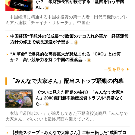
か？ 米財務長官が検討する「蒸留を行う中国
AI…
中国経済に精通する中国株投資の第一人者・田代尚機氏のプレ
ミアム連載「チャイナ・リサーチ」。中国企…
中国経済“予想外の低成長”で政策のテコ入れ必至か 経済運営
方針の修正で成長加速が予想さ…
“AI革命”で爆発的な需要拡大が見込まれる「CXO」とは何
か？ 高い競争力を持つ中国の医薬品…
一覧を見る
「みんなで大家さん」配当ストップ騒動の内幕
《ついに見えた問題の核心》「みんなで大家さ
ん」2000億円超不動産投資トラブル“異常なく
ら…
本誌『週刊ポスト』が追及してきた不動産投資商品「みんなで
大家さん」がいよいよ最終局面を迎えている…
【独走スクープ・みんなで大家さん】二転三転した“成田プロ