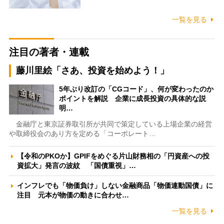
一覧を見る
注目の著者・連載
藤川里絵「さあ、投資を始めよう！」
5年ぶり改訂の「CGコード」、何が変わったのか
ポイントを解説 企業に成長投資の具体的な説
明…
金融庁と東京証券取引所が共同で策定している上場企業の経営
や取締役会のあり方を定める「コーポレート…
【令和のPKOか】GPIFをめぐる片山財務相の「円資産への投
資拡大」発言の波紋 「国債重視」…
インフレでも「物価負け」しない金融商品「物価連動国債」に
注目 元本が物価の動きに合わせ…
一覧を見る