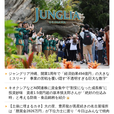
ジャングリア沖縄、開業1周年で「経済効果494億円」の大きな
ミスリード 事業の苦戦を覆い隠す“不透明すぎる巨大な数字”
キオクシアなどAI関連株に資金集中で“割安になった成長株”に
投資妙味 資産1.5億円超の坂本慎太郎さんが「絶好の仕込み
時」と考える防衛・食品銘柄を紹介
【土俵に埋まるカネ】大の里、豊昇龍が黒星続きの名古屋場所
は「懸賞金2826万円」が下位力士に渡り「今日はみんなで焼肉