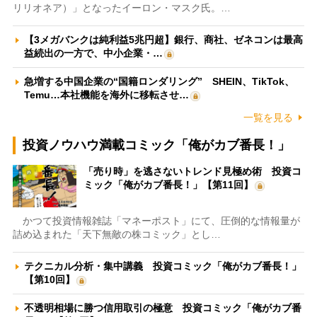
リリオネア）」となったイーロン・マスク氏。…
【3メガバンクは純利益5兆円超】銀行、商社、ゼネコンは最高
益続出の一方で、中小企業・…
急増する中国企業の“国籍ロンダリング” SHEIN、TikTok、
Temu…本社機能を海外に移転させ…
一覧を見る
投資ノウハウ満載コミック「俺がカブ番長！」
「売り時」を逃さないトレンド見極め術 投資コ
ミック「俺がカブ番長！」【第11回】
かつて投資情報雑誌「マネーポスト」にて、圧倒的な情報量が
詰め込まれた「天下無敵の株コミック」とし…
テクニカル分析・集中講義 投資コミック「俺がカブ番長！」
【第10回】
不透明相場に勝つ信用取引の極意 投資コミック「俺がカブ番