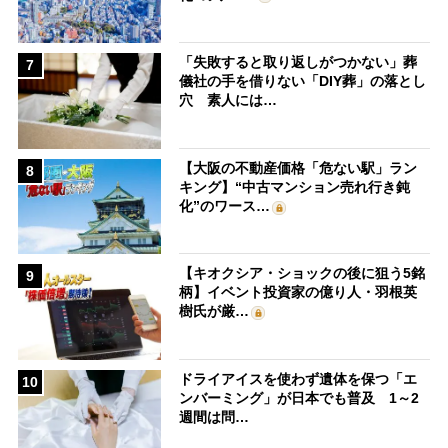
「失敗すると取り返しがつかない」葬
7
儀社の手を借りない「DIY葬」の落とし
穴 素人には…
【大阪の不動産価格「危ない駅」ラン
8
キング】“中古マンション売れ行き鈍
化”のワース…
【キオクシア・ショックの後に狙う5銘
9
柄】イベント投資家の億り人・羽根英
樹氏が厳…
ドライアイスを使わず遺体を保つ「エ
10
ンバーミング」が日本でも普及 1～2
週間は問…