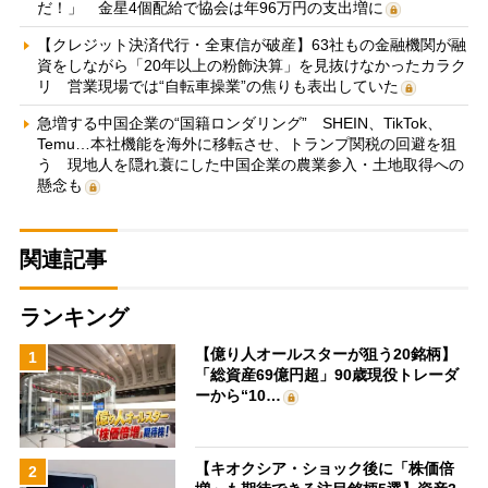
だ！」 金星4個配給で協会は年96万円の支出増に
【クレジット決済代行・全東信が破産】63社もの金融機関が融
資をしながら「20年以上の粉飾決算」を見抜けなかったカラク
リ 営業現場では“自転車操業”の焦りも表出していた
急増する中国企業の“国籍ロンダリング” SHEIN、TikTok、
Temu…本社機能を海外に移転させ、トランプ関税の回避を狙
う 現地人を隠れ蓑にした中国企業の農業参入・土地取得への
懸念も
関連記事
ランキング
【億り人オールスターが狙う20銘柄】
1
「総資産69億円超」90歳現役トレーダ
ーから“10…
【キオクシア・ショック後に「株価倍
2