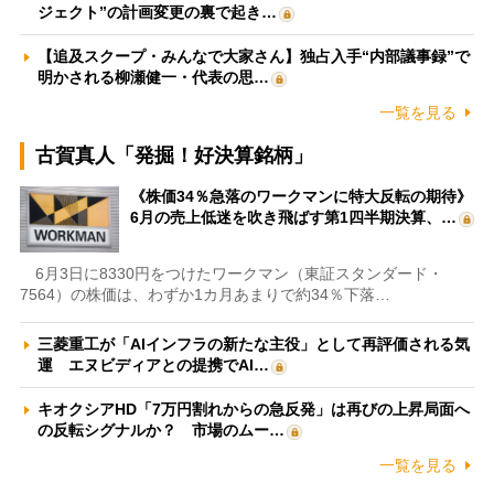
ジェクト”の計画変更の裏で起き…
【追及スクープ・みんなで大家さん】独占入手“内部議事録”で
明かされる柳瀬健一・代表の思…
一覧を見る
古賀真人「発掘！好決算銘柄」
《株価34％急落のワークマンに特大反転の期待》
6月の売上低迷を吹き飛ばす第1四半期決算、…
6月3日に8330円をつけたワークマン（東証スタンダード・
7564）の株価は、わずか1カ月あまりで約34％下落…
三菱重工が「AIインフラの新たな主役」として再評価される気
運 エヌビディアとの提携でAI…
キオクシアHD「7万円割れからの急反発」は再びの上昇局面へ
の反転シグナルか？ 市場のムー…
一覧を見る