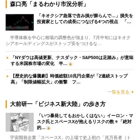
森口亮「まるわかり市況分析」
「キオクシア急落で含み損が膨らんで…」損失を
投資家としての成長につなげる4つの視点 「…
半導体株を中心に相場の調整色が強まり、7月中旬にはキオク
シアホールディングスがストップ安をつけるな…
「NYダウは高値更新、ナスダック・S&P500は足踏み」が意味
する米国株市場の変化 半…
【歴史的な爆騰劇】時価総額10兆円企業が「2連続ストップ
高」「制限値幅拡大」の衝撃 フ…
一覧を見る
大前研一「ビジネス新大陸」の歩き方
「いつ暴発してもおかしくはない」イーロン・マ
スク氏とスペースXが抱えるリスクの数々「絶対
的…
宇宙開発企業「スペースX」の上場で史上初の「兆万長者（ト