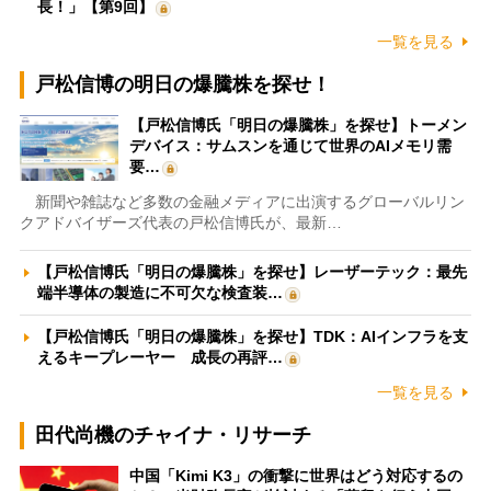
長！」【第9回】
一覧を見る
戸松信博の明日の爆騰株を探せ！
【戸松信博氏「明日の爆騰株」を探せ】トーメン
デバイス：サムスンを通じて世界のAIメモリ需
要…
新聞や雑誌など多数の金融メディアに出演するグローバルリン
クアドバイザーズ代表の戸松信博氏が、最新…
【戸松信博氏「明日の爆騰株」を探せ】レーザーテック：最先
端半導体の製造に不可欠な検査装…
【戸松信博氏「明日の爆騰株」を探せ】TDK：AIインフラを支
えるキープレーヤー 成長の再評…
一覧を見る
田代尚機のチャイナ・リサーチ
中国「Kimi K3」の衝撃に世界はどう対応するの