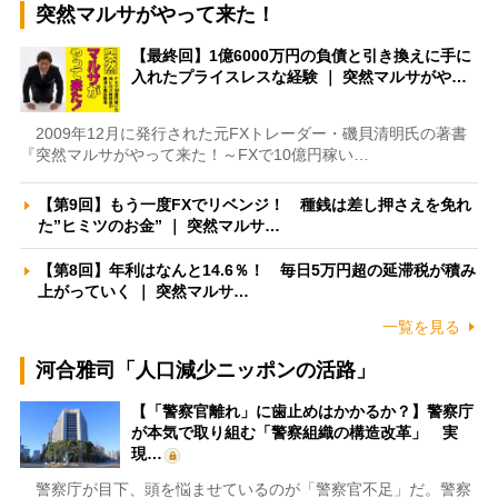
突然マルサがやって来た！
【最終回】1億6000万円の負債と引き換えに手に
入れたプライスレスな経験 ｜ 突然マルサがや…
2009年12月に発行された元FXトレーダー・磯貝清明氏の著書
『突然マルサがやって来た！～FXで10億円稼い…
【第9回】もう一度FXでリベンジ！ 種銭は差し押さえを免れ
た”ヒミツのお金” ｜ 突然マルサ…
【第8回】年利はなんと14.6％！ 毎日5万円超の延滞税が積み
上がっていく ｜ 突然マルサ…
一覧を見る
河合雅司「人口減少ニッポンの活路」
【「警察官離れ」に歯止めはかかるか？】警察庁
が本気で取り組む「警察組織の構造改革」 実
現…
警察庁が目下、頭を悩ませているのが「警察官不足」だ。警察