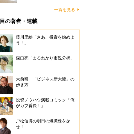
に…
一覧を見る
目の著者・連載
藤川里絵「さあ、投資を始めよ
う！」
森口亮「まるわかり市況分析」
大前研一「ビジネス新大陸」の
歩き方
投資ノウハウ満載コミック「俺
がカブ番長！」
戸松信博の明日の爆騰株を探
せ！