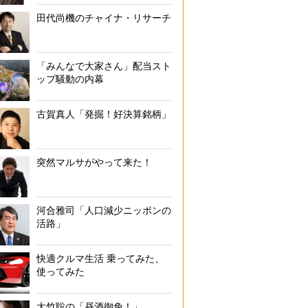
田代尚機のチャイナ・リサーチ
「みんなで大家さん」配当スト
ップ騒動の内幕
古賀真人「発掘！好決算銘柄」
突然マルサがやって来た！
河合雅司「人口減少ニッポンの
活路」
快適クルマ生活 乗ってみた、
使ってみた
大竹聡の「昼酒御免！」