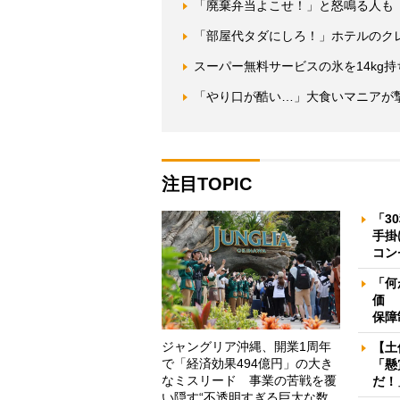
「廃棄弁当よこせ！」と怒鳴る人も
「部屋代タダにしろ！」ホテルのク
スーパー無料サービスの氷を14kg
「やり口が酷い…」大食いマニアが
注目TOPIC
「3
手掛
コン
「何
価 
保障
ジャングリア沖縄、開業1周年
【土
で「経済効果494億円」の大き
「懸
なミスリード 事業の苦戦を覆
だ！
い隠す“不透明すぎる巨大な数