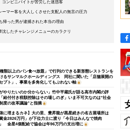
 コンビニバイトが苦労した迷惑客
レーマー客を大人しくさせた支配人の無言の圧力
持ち帰った男が逮捕された本当の理由
撃沈したチャレンジメニューのカラクリ
0種類以上のパン食べ放題」で行列のできる新形態レストランを
けるサンマルクホールディングス 同社に聞いた「店舗展開の
セプト」、事業を多角化してもぶれない軸
がやりたいのか分からない」竹中平蔵氏が語る高市内閣の評
「給付付き税額控除はその場しのぎ」いま不可欠なのは“社会
制度の改革議論”と指摘
俵に埋まるカネ】大の里、豊昇龍が黒星続きの名古屋場所は
賞金2826万円」が下位力士に渡り「今日はみんなで焼肉
」 金星4個配給で協会は年96万円の支出増に