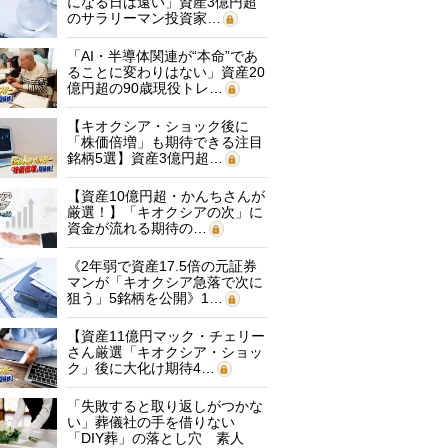
になる日は遠い」資産3億円超
のサラリーマン投資家…
「AI・半導体関連が“本命”であ
ることに変わりはない」資産20
億円超の90歳現役トレ…
【キオクシア・ショック後に
「株価倍増」も期待できる注目
銘柄5選】資産3億円超…
【資産10億円超・かんちさんが
厳選！】「キオクシアの次」に
資金が流れる期待の…
《2年弱で資産17.5倍の元証券
マンが「キオクシア急落で次に
狙う」5銘柄を公開》1…
【資産11億円マック・チェリー
さん厳選「キオクシア・ショッ
ク」後に大化け期待4…
「失敗すると取り返しがつかな
い」葬儀社の手を借りない
「DIY葬」の落とし穴 素人