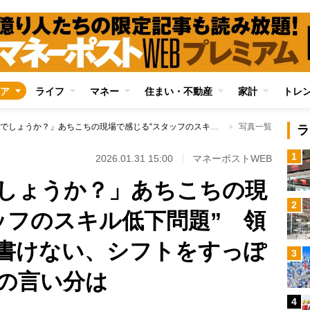
ア
ライフ
マネー
住まい・不動産
家計
トレ
「私が老害なのでしょうか？」あちこちの現場で感じる“スタッフのスキル低下問題” 領収書の「宛名」が書けない、シフトをすっぽかす…当事者たちの言い分は
写真一覧
ラ
1
2026.01.31 15:00
マネーポストWEB
しょうか？」あちこちの現
2
ッフのスキル低下問題” 領
書けない、シフトをすっぽ
3
の言い分は
4