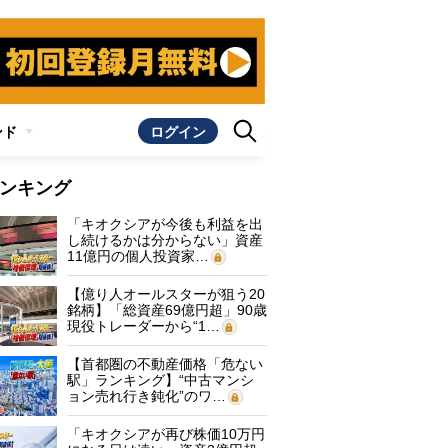
ンド
ログイン
ンキング
「キオクシアが今後も利益を出
し続けるかは分からない」資産
11億円の個人投資家…
【億り人オールスターが狙う20
銘柄】「総資産69億円超」90歳
現役トレーダーから“1…
【首都圏の不動産価格「危ない
駅」ランキング】“中古マンシ
ョン売れ行き鈍化”のワ…
「キオクシアが再び株価10万円