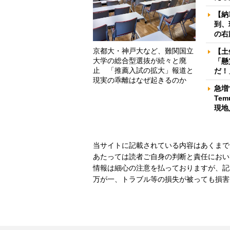
【納
到、
の右
京都大・神戸大など、難関国立
【土
大学の総合型選抜が続々と廃
「懸
止 「推薦入試の拡大」報道と
だ！
現実の乖離はなぜ起きるのか
急増
Te
現地
当サイトに記載されている内容はあくまで
あたっては読者ご自身の判断と責任におい
情報は細心の注意を払っておりますが、記
万が一、トラブル等の損失が被っても損害