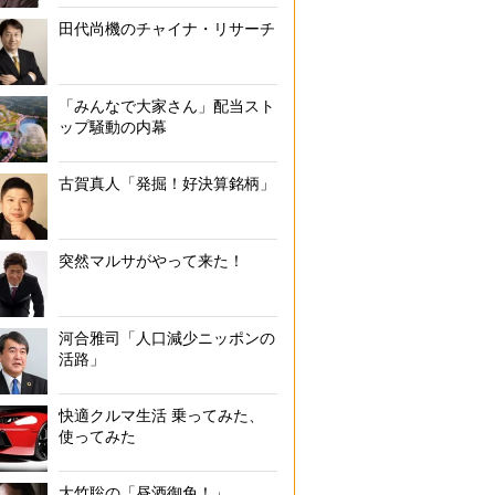
田代尚機のチャイナ・リサーチ
「みんなで大家さん」配当スト
ップ騒動の内幕
古賀真人「発掘！好決算銘柄」
突然マルサがやって来た！
河合雅司「人口減少ニッポンの
活路」
快適クルマ生活 乗ってみた、
使ってみた
大竹聡の「昼酒御免！」