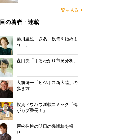
に…
一覧を見る
目の著者・連載
藤川里絵「さあ、投資を始めよ
う！」
森口亮「まるわかり市況分析」
大前研一「ビジネス新大陸」の
歩き方
投資ノウハウ満載コミック「俺
がカブ番長！」
戸松信博の明日の爆騰株を探
せ！