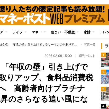
ア
ライフ
マネー
住まい・不動産
家計
トレ
【高市バブル2.0】「年収の壁」引き上げでサラリーマンの手取りアップ、食料品消費税ゼロで経済活性化へ 高齢者向けプラチナNISA創設も株価上昇のさらなる追い風になる可能性
写真一覧
ラ
1
2026.02.09 15:00
週刊ポスト
0】「年収の壁」引き上げで
2
取りアップ、食料品消費税
へ 高齢者向けプラチナ
3
価上昇のさらなる追い風にな
4