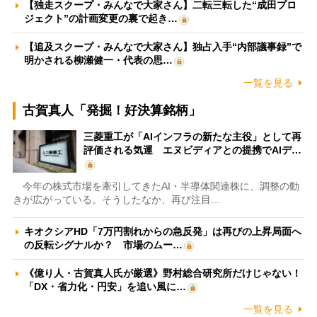
【独走スクープ・みんなで大家さん】二転三転した“成田プロ
ジェクト”の計画変更の裏で起き…
【追及スクープ・みんなで大家さん】独占入手“内部議事録”で
明かされる柳瀬健一・代表の思…
一覧を見る
古賀真人「発掘！好決算銘柄」
三菱重工が「AIインフラの新たな主役」として再
評価される気運 エヌビディアとの提携でAIデ…
今年の株式市場を牽引してきたAI・半導体関連株に、調整の動
きが広がっている。そうしたなか、再び注目…
キオクシアHD「7万円割れからの急反発」は再びの上昇局面へ
の反転シグナルか？ 市場のムー…
《億り人・古賀真人氏が厳選》野村総合研究所だけじゃない！
「DX・省力化・円安」を追い風に…
一覧を見る