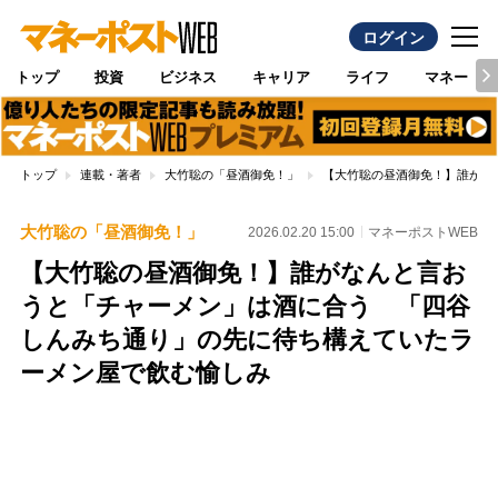
ログイン
トップ
投資
ビジネス
キャリア
ライフ
マネー
トップ
連載・著者
大竹聡の「昼酒御免！」
【大竹聡の昼酒御免！】誰がな
大竹聡の「昼酒御免！」
2026.02.20 15:00
マネーポストWEB
【大竹聡の昼酒御免！】誰がなんと言お
うと「チャーメン」は酒に合う 「四谷
しんみち通り」の先に待ち構えていたラ
ーメン屋で飲む愉しみ
Loaded
:
100.00%
/
Unmute