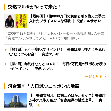
突然マルサがやって来た！
【最終回】1億6000万円の負債と引き換えに手に
入れたプライスレスな経験 ｜ 突然マルサがや…
2009年12月に発行された元FXトレーダー・磯貝清明氏の著書
『突然マルサがやって来た！～FXで10億円稼い…
【第9回】もう一度FXでリベンジ！ 種銭は差し押さえを免れ
た”ヒミツのお金” ｜ 突然マルサ…
【第8回】年利はなんと14.6％！ 毎日5万円超の延滞税が積み
上がっていく ｜ 突然マルサ…
一覧を見る
河合雅司「人口減少ニッポンの活路」
【「警察官離れ」に歯止めはかかるか？】警察庁
が本気で取り組む「警察組織の構造改革」 実
現…