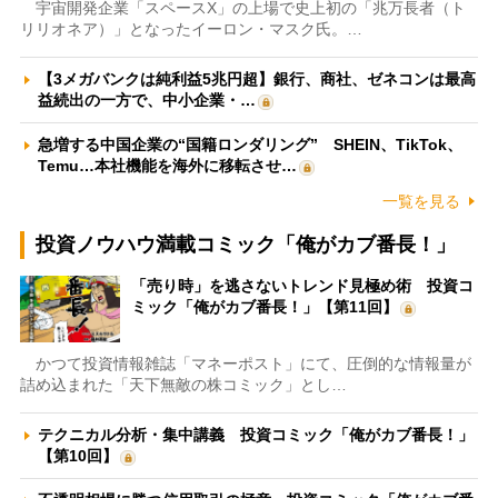
宇宙開発企業「スペースX」の上場で史上初の「兆万長者（ト
リリオネア）」となったイーロン・マスク氏。…
【3メガバンクは純利益5兆円超】銀行、商社、ゼネコンは最高
益続出の一方で、中小企業・…
急増する中国企業の“国籍ロンダリング” SHEIN、TikTok、
Temu…本社機能を海外に移転させ…
一覧を見る
投資ノウハウ満載コミック「俺がカブ番長！」
「売り時」を逃さないトレンド見極め術 投資コ
ミック「俺がカブ番長！」【第11回】
かつて投資情報雑誌「マネーポスト」にて、圧倒的な情報量が
詰め込まれた「天下無敵の株コミック」とし…
テクニカル分析・集中講義 投資コミック「俺がカブ番長！」
【第10回】