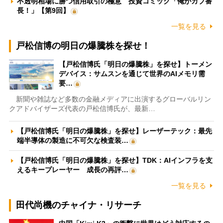
不透明相場に勝つ信用取引の極意 投資コミック「俺がカブ番
長！」【第9回】
一覧を見る
戸松信博の明日の爆騰株を探せ！
【戸松信博氏「明日の爆騰株」を探せ】トーメン
デバイス：サムスンを通じて世界のAIメモリ需
要…
新聞や雑誌など多数の金融メディアに出演するグローバルリン
クアドバイザーズ代表の戸松信博氏が、最新…
【戸松信博氏「明日の爆騰株」を探せ】レーザーテック：最先
端半導体の製造に不可欠な検査装…
【戸松信博氏「明日の爆騰株」を探せ】TDK：AIインフラを支
えるキープレーヤー 成長の再評…
一覧を見る
田代尚機のチャイナ・リサーチ