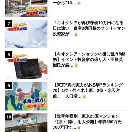
ーから“10…
「キオクシアが再び株価10万円になる
7
日は遠い」資産3億円超のサラリーマン
投資家が…
【キオクシア・ショックの後に狙う5銘
8
柄】イベント投資家の億り人・羽根英
樹氏が厳…
【東京“真の実力がある駅”ランキング
9
70】1位・代々木上原、2位・水天宮
前… 人口増…
【世帯年収別・東京23区マンション
10
「狙い目駅」を大公開】年収500万円、
700万円で…