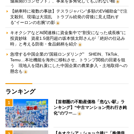
舗展開のコンセプト」、事業を多角化してもぶれない軸
【納車時に複数の事故】テスラジャパン“多額のEV補助金”で注
文殺到、現場は大混乱 トラブル続発の背後に見え隠れす
る“イーロンの右腕”の影
キオクシアなどAI関連株に資金集中で“割安になった成長株”に
投資妙味 資産1.5億円超の坂本慎太郎さんが「絶好の仕込み
時」と考える防衛・食品銘柄を紹介
急増する中国企業の“国籍ロンダリング” SHEIN、TikTok、
Temu…本社機能を海外に移転させ、トランプ関税の回避を狙
う 現地人を隠れ蓑にした中国企業の農業参入・土地取得への
懸念も
ランキング
【首都圏の不動産価格「危ない駅」ラ
1
ンキング】“中古マンション売れ行き鈍
化”のワー…
【キオクシア・ショック後に「株価倍