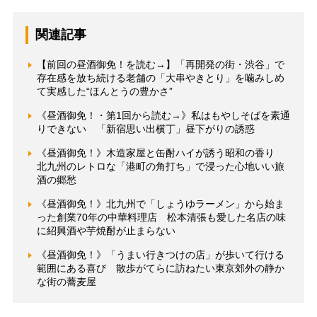
関連記事
【前回の昼酒御免！を読む→】「再開発の街・渋谷」で
存在感を放ち続ける老舗の「大串やきとり」を噛みしめ
て実感した“ほんとうの豊かさ”
《昼酒御免！・第1回から読む→》私はもやしそばを素通
りできない 「新宿思い出横丁」昼下がりの誘惑
《昼酒御免！》木造家屋と缶酎ハイが誘う昭和の香り
北九州のレトロな「港町の角打ち」で浸った心地いい旅
酒の郷愁
《昼酒御免！》北九州で「しょうゆラーメン」から始ま
った創業70年の中華料理店 松本清張も愛した名店の味
に紹興酒や芋焼酎が止まらない
《昼酒御免！》「うまい行きつけの店」が歩いて行ける
範囲にある喜び 散歩がてらに訪ねたい東京郊外の静か
な街の蕎麦屋