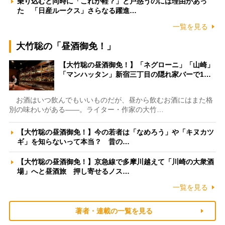
乗り込むと同時に「これが軽？」と戸惑うのには理由があっ
た 「日産ルークス」さらなる躍進…
一覧を見る
大竹聡の「昼酒御免！」
【大竹聡の昼酒御免！】「ネグローニ」「山崎」
「マンハッタン」新宿三丁目の隠れ家バーで1…
お酒はいつ飲んでもいいものだが、昼から飲むお酒にはまた格
別の味わいがある――。ライター・作家の大竹…
【大竹聡の昼酒御免！】今の若者は「なめろう」や「キヌカツ
ギ」を知らないって本当？ 昔の…
【大竹聡の昼酒御免！】京急線で多摩川越えて「川崎の大衆酒
場」へと昼酒旅 押し寄せるノス…
一覧を見る
著者・連載の一覧を見る