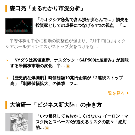
森口亮「まるわかり市況分析」
「キオクシア急落で含み損が膨らんで…」損失を
投資家としての成長につなげる4つの視点 「…
半導体株を中心に相場の調整色が強まり、7月中旬にはキオク
シアホールディングスがストップ安をつけるな…
「NYダウは高値更新、ナスダック・S&P500は足踏み」が意味
する米国株市場の変化 半…
【歴史的な爆騰劇】時価総額10兆円企業が「2連続ストップ
高」「制限値幅拡大」の衝撃 フ…
一覧を見る
大前研一「ビジネス新大陸」の歩き方
「いつ暴発してもおかしくはない」イーロン・マ
スク氏とスペースXが抱えるリスクの数々「絶対
的…