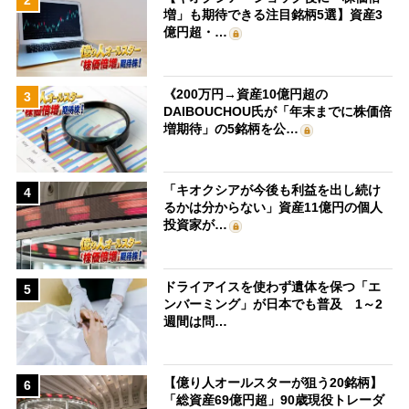
2
増」も期待できる注目銘柄5選】資産3
億円超・…
《200万円→資産10億円超の
3
DAIBOUCHOU氏が「年末までに株価倍
増期待」の5銘柄を公…
「キオクシアが今後も利益を出し続け
4
るかは分からない」資産11億円の個人
投資家が…
ドライアイスを使わず遺体を保つ「エ
5
ンバーミング」が日本でも普及 1～2
週間は問…
【億り人オールスターが狙う20銘柄】
6
「総資産69億円超」90歳現役トレーダ