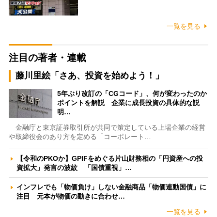
一覧を見る
注目の著者・連載
藤川里絵「さあ、投資を始めよう！」
5年ぶり改訂の「CGコード」、何が変わったのか
ポイントを解説 企業に成長投資の具体的な説
明…
金融庁と東京証券取引所が共同で策定している上場企業の経営
や取締役会のあり方を定める「コーポレート…
【令和のPKOか】GPIFをめぐる片山財務相の「円資産への投
資拡大」発言の波紋 「国債重視」…
インフレでも「物価負け」しない金融商品「物価連動国債」に
注目 元本が物価の動きに合わせ…
一覧を見る