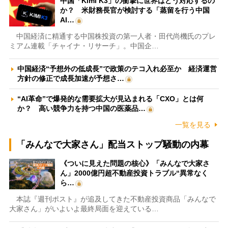
中国「Kimi K3」の衝撃に世界はどう対応するの
か？ 米財務長官が検討する「蒸留を行う中国
AI…
中国経済に精通する中国株投資の第一人者・田代尚機氏のプレ
ミアム連載「チャイナ・リサーチ」。中国企…
中国経済“予想外の低成長”で政策のテコ入れ必至か 経済運営
方針の修正で成長加速が予想さ…
“AI革命”で爆発的な需要拡大が見込まれる「CXO」とは何
か？ 高い競争力を持つ中国の医薬品…
一覧を見る
「みんなで大家さん」配当ストップ騒動の内幕
《ついに見えた問題の核心》「みんなで大家さ
ん」2000億円超不動産投資トラブル“異常なく
ら…
本誌『週刊ポスト』が追及してきた不動産投資商品「みんなで
大家さん」がいよいよ最終局面を迎えている…