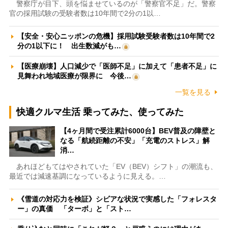
警察庁が目下、頭を悩ませているのが「警察官不足」だ。警察
官の採用試験の受験者数は10年間で2分の1以…
【安全・安心ニッポンの危機】採用試験受験者数は10年間で2
分の1以下に！ 出生数減がも…
【医療崩壊】人口減少で「医師不足」に加えて「患者不足」に
見舞われ地域医療が限界に 今後…
一覧を見る
快適クルマ生活 乗ってみた、使ってみた
【4ヶ月間で受注累計6000台】BEV普及の障壁と
なる「航続距離の不安」「充電のストレス」解
消…
あれほどもてはやされていた「EV（BEV）シフト」の潮流も、
最近では減速基調になっているように見える。…
《雪道の対応力を検証》シビアな状況で実感した「フォレスタ
ー」の真価 「ターボ」と「スト…