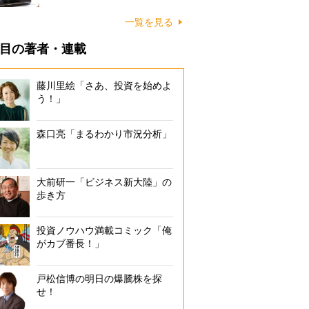
一覧を見る
目の著者・連載
藤川里絵「さあ、投資を始めよ
う！」
森口亮「まるわかり市況分析」
大前研一「ビジネス新大陸」の
歩き方
投資ノウハウ満載コミック「俺
がカブ番長！」
戸松信博の明日の爆騰株を探
せ！