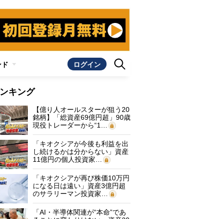
ンド
ログイン
ンキング
【億り人オールスターが狙う20
銘柄】「総資産69億円超」90歳
現役トレーダーから“1…
「キオクシアが今後も利益を出
し続けるかは分からない」資産
11億円の個人投資家…
「キオクシアが再び株価10万円
になる日は遠い」資産3億円超
のサラリーマン投資家…
「AI・半導体関連が“本命”であ