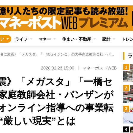
ア
ライフ
マネー
住まい・不動産
家計
トレ
《教育関係者に激震》「メガスタ」「一橋セイシン会」の大手家庭教師会社・バンザンが破産 訪問型からオンライン指導への事業転換に立ちはだかる“厳しい現実”とは
ラ
1
2026.02.23 15:00
マネーポストWEB
震》「メガスタ」「一橋セ
2
家庭教師会社・バンザンが
オンライン指導への事業転
3
“厳しい現実”とは
4