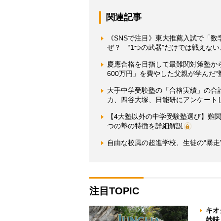
関連記事
《SNSで注目》東大推薦入試で「
ぜ？ “1つの武器”だけでは戦えな
慶應合格を目指して最難関対策塾か
600万円」を費やした父親が学んだ“
大手中学受験塾の「合格実績」の合計
カ、四谷大塚、日能研にアンケート
【4大塾以外の中学受験塾選び】難
つの塾の特徴を詳細解説
自由な校風の超進学校、生徒の“暴走
注目TOPIC
キオ
妙味