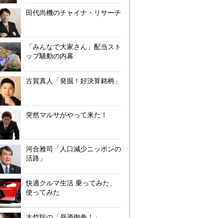
田代尚機のチャイナ・リサーチ
「みんなで大家さん」配当スト
ップ騒動の内幕
古賀真人「発掘！好決算銘柄」
突然マルサがやって来た！
河合雅司「人口減少ニッポンの
活路」
快適クルマ生活 乗ってみた、
使ってみた
大竹聡の「昼酒御免！」