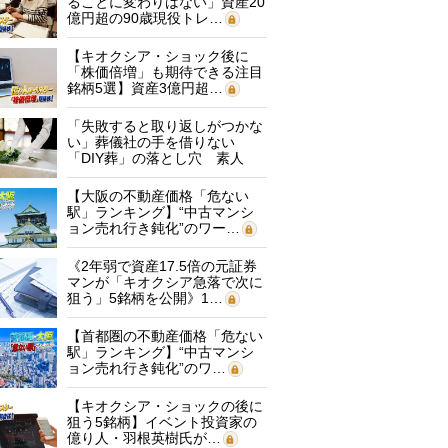
ることに変わりはない」資産20
億円超の90歳現役トレ…
【キオクシア・ショック後に
「株価倍増」も期待できる注目
銘柄5選】資産3億円超…
「失敗すると取り返しがつかな
い」葬儀社の手を借りない
「DIY葬」の落とし穴 素人
に…
【大阪の不動産価格「危ない
駅」ランキング】“中古マンシ
ョン売れ行き鈍化”のワー…
《2年弱で資産17.5倍の元証券
マンが「キオクシア急落で次に
狙う」5銘柄を公開》1…
【首都圏の不動産価格「危ない
駅」ランキング】“中古マンシ
ョン売れ行き鈍化”のワ…
【キオクシア・ショックの後に
狙う5銘柄】イベント投資家の
億り人・羽根英樹氏が…