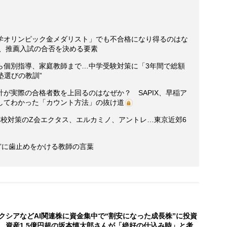
数学オリンピック金メダリスト」でも不合格になり得るのはな
い、推薦入試の合否を決める要素
ら個別指導、家庭教師まで…中学受験対策に「3年間で総額
塾選びの教訓”
が実際の合格者数を上回るのはなぜか？ SAPIX、早稲ア
してわかった「カウント方法」の抜け道
関校対策のZ会エクタス、エルカミノ、アントレ…東京近郊6
”に歯止めをかける教師の言葉
クシアなどAI関連株に資金集中で“割安になった成長株”に投資
 資産1.5億円超の坂本慎太郎さんが「絶好の仕込み時」と考