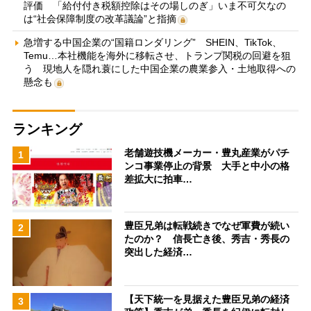
評価 「給付付き税額控除はその場しのぎ」いま不可欠なの
は“社会保障制度の改革議論”と指摘
急増する中国企業の“国籍ロンダリング” SHEIN、TikTok、
Temu…本社機能を海外に移転させ、トランプ関税の回避を狙
う 現地人を隠れ蓑にした中国企業の農業参入・土地取得への
懸念も
ランキング
老舗遊技機メーカー・豊丸産業がパチ
1
ンコ事業停止の背景 大手と中小の格
差拡大に拍車…
豊臣兄弟は転戦続きでなぜ軍費が続い
2
たのか？ 信長亡き後、秀吉・秀長の
突出した経済…
【天下統一を見据えた豊臣兄弟の経済
3