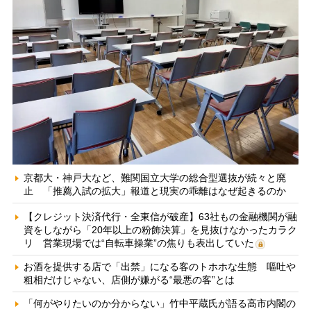
京都大・神戸大など、難関国立大学の総合型選抜が続々と廃
止 「推薦入試の拡大」報道と現実の乖離はなぜ起きるのか
【クレジット決済代行・全東信が破産】63社もの金融機関が融
資をしながら「20年以上の粉飾決算」を見抜けなかったカラク
リ 営業現場では“自転車操業”の焦りも表出していた
お酒を提供する店で「出禁」になる客のトホホな生態 嘔吐や
粗相だけじゃない、店側が嫌がる“最悪の客”とは
「何がやりたいのか分からない」竹中平蔵氏が語る高市内閣の