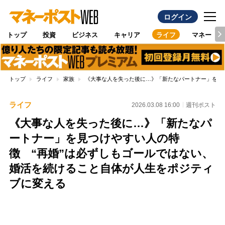
ログイン
トップ
投資
ビジネス
キャリア
ライフ
マネー
トップ
ライフ
家族
《大事な人を失った後に…》「新たなパートナー」を見
ライフ
2026.03.08 16:00
週刊ポスト
《大事な人を失った後に…》「新たなパ
ートナー」を見つけやすい人の特
徴 “再婚”は必ずしもゴールではない、
婚活を続けること自体が人生をポジティ
ブに変える
Loaded
:
89.01%
/
Unmute