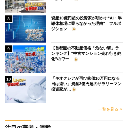
資産10億円超の投資家が明かす“AI・半
8
導体相場に乗らなかった理由” フルポ
ジション…
【首都圏の不動産価格「危ない駅」ラ
9
ンキング】“中古マンション売れ行き鈍
化”のワー…
「キオクシアが再び株価10万円になる
10
日は遠い」資産3億円超のサラリーマン
投資家が…
一覧を見る
注目の著者・連載