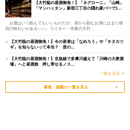
【大竹聡の昼酒御免！】「ネグローニ」「山崎」
「マンハッタン」新宿三丁目の隠れ家バーで1…
お酒はいつ飲んでもいいものだが、昼から飲むお酒にはまた格
別の味わいがある――。ライター・作家の大竹…
【大竹聡の昼酒御免！】今の若者は「なめろう」や「キヌカツ
ギ」を知らないって本当？ 昔の…
【大竹聡の昼酒御免！】京急線で多摩川越えて「川崎の大衆酒
場」へと昼酒旅 押し寄せるノス…
一覧を見る
著者・連載の一覧を見る