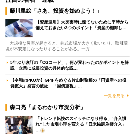
藤川里絵「さあ、投資を始めよう！」
【資産運用】大災害時に慌てないために平時から
備えておきたい3つのポイント「資産の棚卸し…
大規模な災害が起きると、株式市場が大きく動いたり、取引環
境が不安定になったりすることがある。一方…
5年ぶり改訂の「CGコード」、何が変わったのかポイントを解
説 企業に成長投資の具体的な説…
【令和のPKOか】GPIFをめぐる片山財務相の「円資産への投
資拡大」発言の波紋 「国債重視」…
一覧を見る
森口亮「まるわかり市況分析」
「トレンド転換のスイッチになり得る」“介入慣
れ”した市場心理を変える「日米協調為替介入」
…