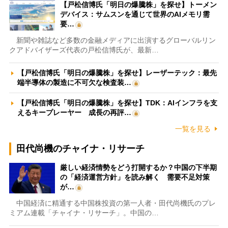
【戸松信博氏「明日の爆騰株」を探せ】トーメン
デバイス：サムスンを通じて世界のAIメモリ需
要…
新聞や雑誌など多数の金融メディアに出演するグローバルリン
クアドバイザーズ代表の戸松信博氏が、最新…
【戸松信博氏「明日の爆騰株」を探せ】レーザーテック：最先
端半導体の製造に不可欠な検査装…
【戸松信博氏「明日の爆騰株」を探せ】TDK：AIインフラを支
えるキープレーヤー 成長の再評…
一覧を見る
田代尚機のチャイナ・リサーチ
厳しい経済情勢をどう打開するか？中国の下半期
の「経済運営方針」を読み解く 需要不足対策
が…
中国経済に精通する中国株投資の第一人者・田代尚機氏のプレ
ミアム連載「チャイナ・リサーチ」。中国の…