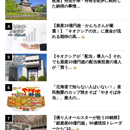
政策】秀吉が弟・秀長を紀伊に転封し
た納得の事情…
【資産10億円超・かんちさんが厳
4
選！】「キオクシアの次」に資金が流
れる期待の高…
【キオクシアが「配当」導入へ】それ
5
でも資産10億円超の配当株投資の達人
が「買う…
「北海道で知らない人はいない！」道
6
民熱愛のカップ焼きそば「やきそば弁
当」、最大の…
【億り人オールスターが狙う20銘柄】
7
「総資産69億円超」90歳現役トレーダ
ーから“10…