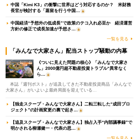
中国「Kimi K3」の衝撃に世界はどう対応するのか？ 米財務
長官が検討する「蒸留を行う中国…
中国経済“予想外の低成長”で政策のテコ入れ必至か 経済運営
方針の修正で成長加速が予想さ…
一覧を見る
「みんなで大家さん」配当ストップ騒動の内幕
《ついに見えた問題の核心》「みんなで大家さ
ん」2000億円超不動産投資トラブル“異常なく
ら…
本誌『週刊ポスト』が追及してきた不動産投資商品「みんなで
大家さん」がいよいよ最終局面を迎えている…
【独走スクープ・みんなで大家さん】二転三転した“成田プロ
ジェクト”の計画変更の裏で起き…
【追及スクープ・みんなで大家さん】独占入手“内部議事録”で
明かされる柳瀬健一・代表の思…
一覧を見る