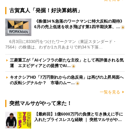
古賀真人「発掘！好決算銘柄」
《株価34％急落のワークマンに特大反転の期待》
6月の売上低迷を吹き飛ばす第1四半期決算、…
6月3日に8330円をつけたワークマン（東証スタンダード・
7564）の株価は、わずか1カ月あまりで約34％下落…
三菱重工が「AIインフラの新たな主役」として再評価される気
運 エヌビディアとの提携でAI…
キオクシアHD「7万円割れからの急反発」は再びの上昇局面へ
の反転シグナルか？ 市場のムー…
一覧を見る
突然マルサがやって来た！
【最終回】1億6000万円の負債と引き換えに手に
入れたプライスレスな経験 ｜ 突然マルサがや…