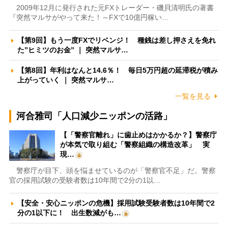
2009年12月に発行された元FXトレーダー・磯貝清明氏の著書
『突然マルサがやって来た！～FXで10億円稼い…
【第9回】もう一度FXでリベンジ！ 種銭は差し押さえを免れ
た”ヒミツのお金” ｜ 突然マルサ…
【第8回】年利はなんと14.6％！ 毎日5万円超の延滞税が積み
上がっていく ｜ 突然マルサ…
一覧を見る
河合雅司「人口減少ニッポンの活路」
【「警察官離れ」に歯止めはかかるか？】警察庁
が本気で取り組む「警察組織の構造改革」 実
現…
警察庁が目下、頭を悩ませているのが「警察官不足」だ。警察
官の採用試験の受験者数は10年間で2分の1以…
【安全・安心ニッポンの危機】採用試験受験者数は10年間で2
分の1以下に！ 出生数減がも…