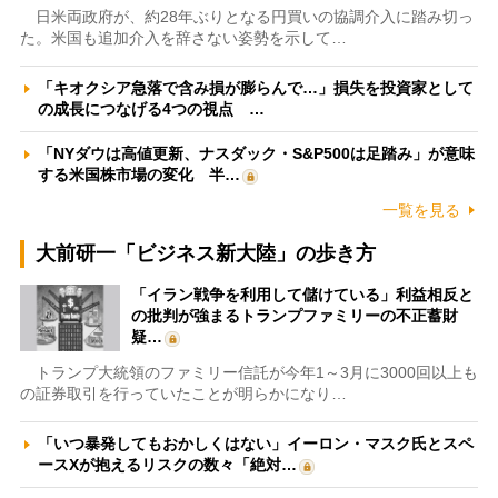
日米両政府が、約28年ぶりとなる円買いの協調介入に踏み切っ
た。米国も追加介入を辞さない姿勢を示して…
「キオクシア急落で含み損が膨らんで…」損失を投資家として
の成長につなげる4つの視点 …
「NYダウは高値更新、ナスダック・S&P500は足踏み」が意味
する米国株市場の変化 半…
一覧を見る
大前研一「ビジネス新大陸」の歩き方
「イラン戦争を利用して儲けている」利益相反と
の批判が強まるトランプファミリーの不正蓄財
疑…
トランプ大統領のファミリー信託が今年1～3月に3000回以上も
の証券取引を行っていたことが明らかになり…
「いつ暴発してもおかしくはない」イーロン・マスク氏とスペ
ースXが抱えるリスクの数々「絶対…