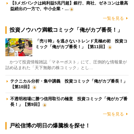
【3メガバンクは純利益5兆円超】銀行、商社、ゼネコンは最高
益続出の一方で、中小企業・…
一覧を見る
投資ノウハウ満載コミック「俺がカブ番長！」
「売り時」を逃さないトレンド見極め術 投資コ
ミック「俺がカブ番長！」【第11回】
かつて投資情報雑誌「マネーポスト」にて、圧倒的な情報量が
詰め込まれた「天下無敵の株コミック」とし…
テクニカル分析・集中講義 投資コミック「俺がカブ番長！」
【第10回】
不透明相場に勝つ信用取引の極意 投資コミック「俺がカブ番
長！」【第9回】
一覧を見る
戸松信博の明日の爆騰株を探せ！