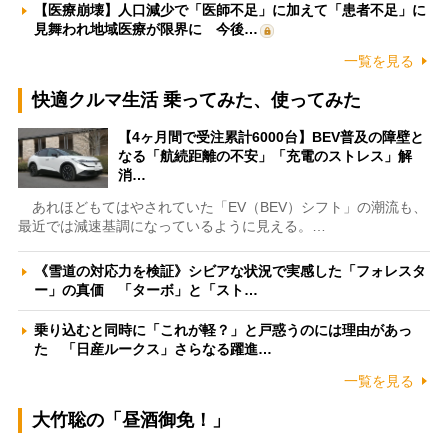
【医療崩壊】人口減少で「医師不足」に加えて「患者不足」に
見舞われ地域医療が限界に 今後…
一覧を見る
快適クルマ生活 乗ってみた、使ってみた
【4ヶ月間で受注累計6000台】BEV普及の障壁と
なる「航続距離の不安」「充電のストレス」解
消…
あれほどもてはやされていた「EV（BEV）シフト」の潮流も、
最近では減速基調になっているように見える。…
《雪道の対応力を検証》シビアな状況で実感した「フォレスタ
ー」の真価 「ターボ」と「スト…
乗り込むと同時に「これが軽？」と戸惑うのには理由があっ
た 「日産ルークス」さらなる躍進…
一覧を見る
大竹聡の「昼酒御免！」