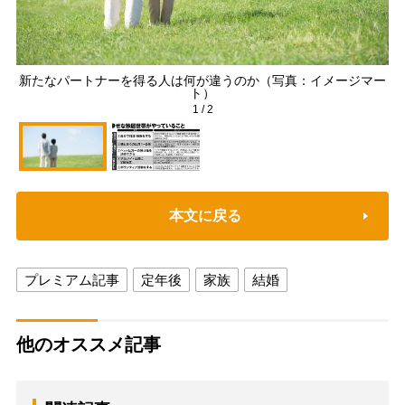
新たなパートナーを得る人は何が違うのか（写真：イメージマー
ト）
1
/
2
本文に戻る
プレミアム記事
定年後
家族
結婚
他のオススメ記事