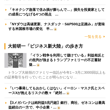
「キオクシア急落で含み損が膨らんで…」損失を投資家として
の成長につなげる4つの視点 …
「NYダウは高値更新、ナスダック・S&P500は足踏み」が意味
する米国株市場の変化 半…
一覧を見る
大前研一「ビジネス新大陸」の歩き方
「イラン戦争を利用して儲けている」利益相反と
の批判が強まるトランプファミリーの不正蓄財
疑…
トランプ大統領のファミリー信託が今年1～3月に3000回以上も
の証券取引を行っていたことが明らかになり…
「いつ暴発してもおかしくはない」イーロン・マスク氏とスペ
ースXが抱えるリスクの数々「絶対…
【3メガバンクは純利益5兆円超】銀行、商社、ゼネコンは最高
益続出の一方で、中小企業・…