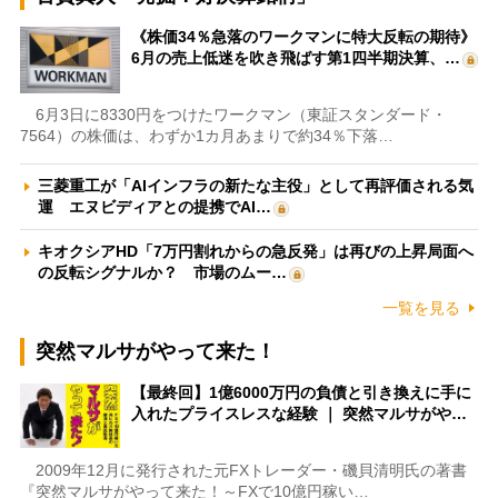
《株価34％急落のワークマンに特大反転の期待》
6月の売上低迷を吹き飛ばす第1四半期決算、…
6月3日に8330円をつけたワークマン（東証スタンダード・
7564）の株価は、わずか1カ月あまりで約34％下落…
三菱重工が「AIインフラの新たな主役」として再評価される気
運 エヌビディアとの提携でAI…
キオクシアHD「7万円割れからの急反発」は再びの上昇局面へ
の反転シグナルか？ 市場のムー…
一覧を見る
突然マルサがやって来た！
【最終回】1億6000万円の負債と引き換えに手に
入れたプライスレスな経験 ｜ 突然マルサがや…
2009年12月に発行された元FXトレーダー・磯貝清明氏の著書
『突然マルサがやって来た！～FXで10億円稼い…