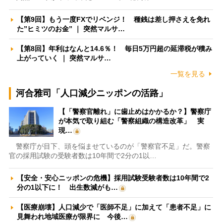
【第9回】もう一度FXでリベンジ！ 種銭は差し押さえを免れ
た”ヒミツのお金” ｜ 突然マルサ…
【第8回】年利はなんと14.6％！ 毎日5万円超の延滞税が積み
上がっていく ｜ 突然マルサ…
一覧を見る
河合雅司「人口減少ニッポンの活路」
【「警察官離れ」に歯止めはかかるか？】警察庁
が本気で取り組む「警察組織の構造改革」 実
現…
警察庁が目下、頭を悩ませているのが「警察官不足」だ。警察
官の採用試験の受験者数は10年間で2分の1以…
【安全・安心ニッポンの危機】採用試験受験者数は10年間で2
分の1以下に！ 出生数減がも…
【医療崩壊】人口減少で「医師不足」に加えて「患者不足」に
見舞われ地域医療が限界に 今後…