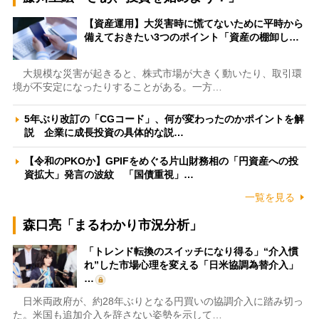
【資産運用】大災害時に慌てないために平時から
備えておきたい3つのポイント「資産の棚卸し…
大規模な災害が起きると、株式市場が大きく動いたり、取引環
境が不安定になったりすることがある。一方…
5年ぶり改訂の「CGコード」、何が変わったのかポイントを解
説 企業に成長投資の具体的な説…
【令和のPKOか】GPIFをめぐる片山財務相の「円資産への投
資拡大」発言の波紋 「国債重視」…
一覧を見る
森口亮「まるわかり市況分析」
「トレンド転換のスイッチになり得る」“介入慣
れ”した市場心理を変える「日米協調為替介入」
…
日米両政府が、約28年ぶりとなる円買いの協調介入に踏み切っ
た。米国も追加介入を辞さない姿勢を示して…