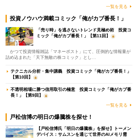
一覧を見る
投資ノウハウ満載コミック「俺がカブ番長！」
「売り時」を逃さないトレンド見極め術 投資コ
ミック「俺がカブ番長！」【第11回】
かつて投資情報雑誌「マネーポスト」にて、圧倒的な情報量が
詰め込まれた「天下無敵の株コミック」とし…
テクニカル分析・集中講義 投資コミック「俺がカブ番長！」
【第10回】
不透明相場に勝つ信用取引の極意 投資コミック「俺がカブ番
長！」【第9回】
一覧を見る
戸松信博の明日の爆騰株を探せ！
【戸松信博氏「明日の爆騰株」を探せ】トーメン
デバイス：サムスンを通じて世界のAIメモリ需