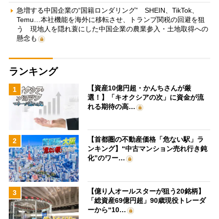
急増する中国企業の“国籍ロンダリング” SHEIN、TikTok、
Temu…本社機能を海外に移転させ、トランプ関税の回避を狙
う 現地人を隠れ蓑にした中国企業の農業参入・土地取得への
懸念も
ランキング
【資産10億円超・かんちさんが厳
1
選！】「キオクシアの次」に資金が流
れる期待の高…
【首都圏の不動産価格「危ない駅」ラ
2
ンキング】“中古マンション売れ行き鈍
化”のワー…
【億り人オールスターが狙う20銘柄】
3
「総資産69億円超」90歳現役トレーダ
ーから“10…