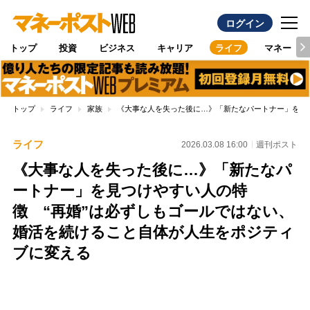
ログイン
トップ
投資
ビジネス
キャリア
ライフ
マネー
トップ
ライフ
家族
《大事な人を失った後に…》「新たなパートナー」を見
ライフ
2026.03.08 16:00
週刊ポスト
《大事な人を失った後に…》「新たなパ
ートナー」を見つけやすい人の特
徴 “再婚”は必ずしもゴールではない、
婚活を続けること自体が人生をポジティ
ブに変える
Loaded
:
87.48%
/
Unmute