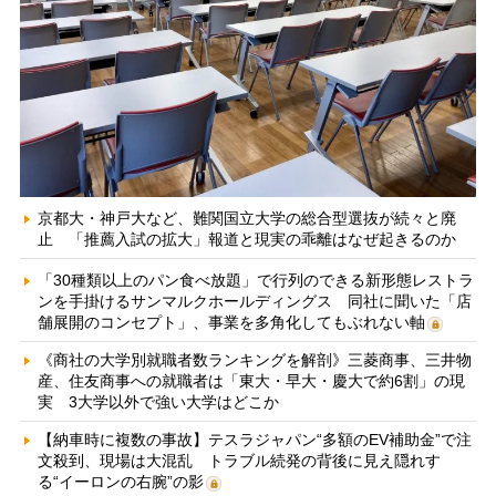
京都大・神戸大など、難関国立大学の総合型選抜が続々と廃
止 「推薦入試の拡大」報道と現実の乖離はなぜ起きるのか
「30種類以上のパン食べ放題」で行列のできる新形態レストラ
ンを手掛けるサンマルクホールディングス 同社に聞いた「店
舗展開のコンセプト」、事業を多角化してもぶれない軸
《商社の大学別就職者数ランキングを解剖》三菱商事、三井物
産、住友商事への就職者は「東大・早大・慶大で約6割」の現
実 3大学以外で強い大学はどこか
【納車時に複数の事故】テスラジャパン“多額のEV補助金”で注
文殺到、現場は大混乱 トラブル続発の背後に見え隠れす
る“イーロンの右腕”の影