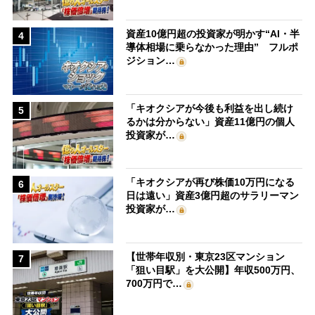
資産10億円超の投資家が明かす“AI・半
4
導体相場に乗らなかった理由” フルポ
ジション…
「キオクシアが今後も利益を出し続け
5
るかは分からない」資産11億円の個人
投資家が…
「キオクシアが再び株価10万円になる
6
日は遠い」資産3億円超のサラリーマン
投資家が…
【世帯年収別・東京23区マンション
7
「狙い目駅」を大公開】年収500万円、
700万円で…