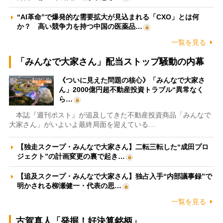
“AI革命”で爆発的な需要拡大が見込まれる「CXO」とは何
か？ 高い競争力を持つ中国の医薬品…
一覧を見る
「みんなで大家さん」配当ストップ騒動の内幕
《ついに見えた問題の核心》「みんなで大家さ
ん」2000億円超不動産投資トラブル“異常なく
ら…
本誌『週刊ポスト』が追及してきた不動産投資商品「みんなで
大家さん」がいよいよ最終局面を迎えている…
【独走スクープ・みんなで大家さん】二転三転した“成田プロ
ジェクト”の計画変更の裏で起き…
【追及スクープ・みんなで大家さん】独占入手“内部議事録”で
明かされる柳瀬健一・代表の思…
一覧を見る
古賀真人「発掘！好決算銘柄」