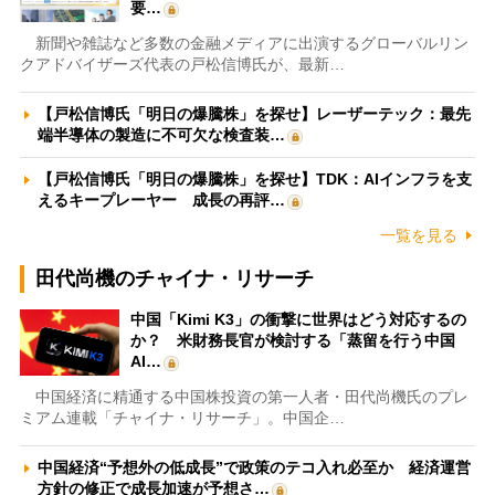
要…
新聞や雑誌など多数の金融メディアに出演するグローバルリン
クアドバイザーズ代表の戸松信博氏が、最新…
【戸松信博氏「明日の爆騰株」を探せ】レーザーテック：最先
端半導体の製造に不可欠な検査装…
【戸松信博氏「明日の爆騰株」を探せ】TDK：AIインフラを支
えるキープレーヤー 成長の再評…
一覧を見る
田代尚機のチャイナ・リサーチ
中国「Kimi K3」の衝撃に世界はどう対応するの
か？ 米財務長官が検討する「蒸留を行う中国
AI…
中国経済に精通する中国株投資の第一人者・田代尚機氏のプレ
ミアム連載「チャイナ・リサーチ」。中国企…
中国経済“予想外の低成長”で政策のテコ入れ必至か 経済運営
方針の修正で成長加速が予想さ…