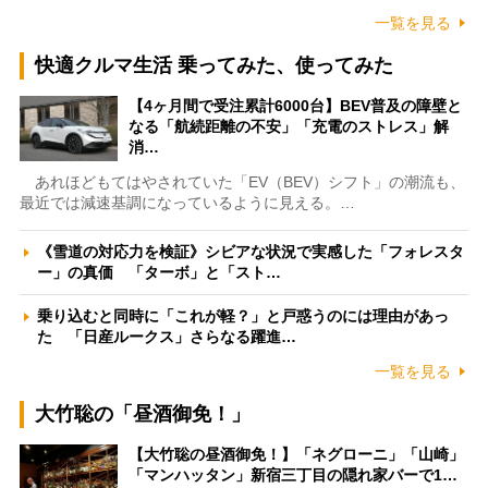
一覧を見る
快適クルマ生活 乗ってみた、使ってみた
【4ヶ月間で受注累計6000台】BEV普及の障壁と
なる「航続距離の不安」「充電のストレス」解
消…
あれほどもてはやされていた「EV（BEV）シフト」の潮流も、
最近では減速基調になっているように見える。…
《雪道の対応力を検証》シビアな状況で実感した「フォレスタ
ー」の真価 「ターボ」と「スト…
乗り込むと同時に「これが軽？」と戸惑うのには理由があっ
た 「日産ルークス」さらなる躍進…
一覧を見る
大竹聡の「昼酒御免！」
【大竹聡の昼酒御免！】「ネグローニ」「山崎」
「マンハッタン」新宿三丁目の隠れ家バーで1…