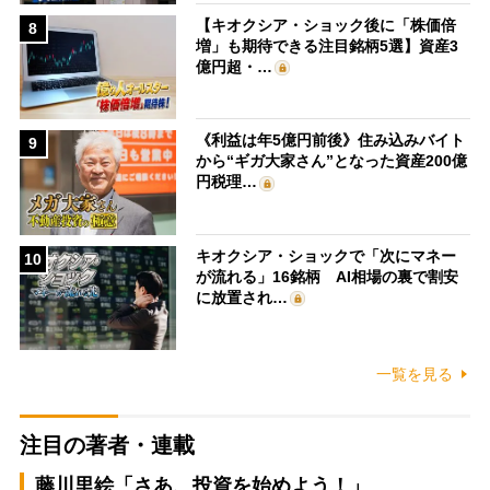
【キオクシア・ショック後に「株価倍
8
増」も期待できる注目銘柄5選】資産3
億円超・…
《利益は年5億円前後》住み込みバイト
9
から“ギガ大家さん”となった資産200億
円税理…
キオクシア・ショックで「次にマネー
10
が流れる」16銘柄 AI相場の裏で割安
に放置され…
一覧を見る
注目の著者・連載
藤川里絵「さあ、投資を始めよう！」