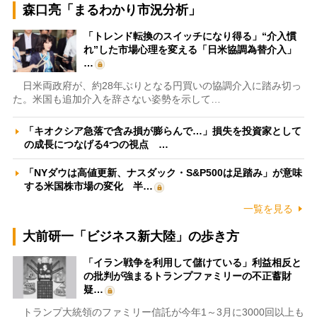
森口亮「まるわかり市況分析」
「トレンド転換のスイッチになり得る」“介入慣
れ”した市場心理を変える「日米協調為替介入」
…
日米両政府が、約28年ぶりとなる円買いの協調介入に踏み切っ
た。米国も追加介入を辞さない姿勢を示して…
「キオクシア急落で含み損が膨らんで…」損失を投資家として
の成長につなげる4つの視点 …
「NYダウは高値更新、ナスダック・S&P500は足踏み」が意味
する米国株市場の変化 半…
一覧を見る
大前研一「ビジネス新大陸」の歩き方
「イラン戦争を利用して儲けている」利益相反と
の批判が強まるトランプファミリーの不正蓄財
疑…
トランプ大統領のファミリー信託が今年1～3月に3000回以上も