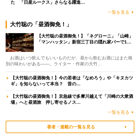
た 「日産ルークス」さらなる躍進…
一覧を見る
大竹聡の「昼酒御免！」
【大竹聡の昼酒御免！】「ネグローニ」「山崎」
「マンハッタン」新宿三丁目の隠れ家バーで1…
お酒はいつ飲んでもいいものだが、昼から飲むお酒にはまた格
別の味わいがある――。ライター・作家の大竹…
【大竹聡の昼酒御免！】今の若者は「なめろう」や「キヌカツ
ギ」を知らないって本当？ 昔の…
【大竹聡の昼酒御免！】京急線で多摩川越えて「川崎の大衆酒
場」へと昼酒旅 押し寄せるノス…
一覧を見る
著者・連載の一覧を見る