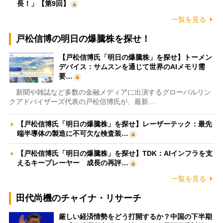
長！」【第9回】
一覧を見る
戸松信博の明日の爆騰株を探せ！
【戸松信博氏「明日の爆騰株」を探せ】トーメン
デバイス：サムスンを通じて世界のAIメモリ需
要…
新聞や雑誌など多数の金融メディアに出演するグローバルリン
クアドバイザーズ代表の戸松信博氏が、最新…
【戸松信博氏「明日の爆騰株」を探せ】レーザーテック：最先
端半導体の製造に不可欠な検査装…
【戸松信博氏「明日の爆騰株」を探せ】TDK：AIインフラを支
えるキープレーヤー 成長の再評…
一覧を見る
田代尚機のチャイナ・リサーチ
厳しい経済情勢をどう打開するか？中国の下半期