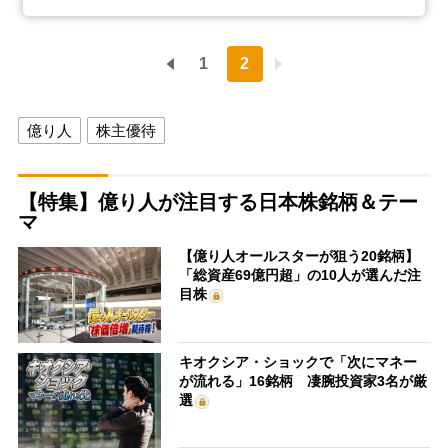
1
2
億り人
株主優待
【特集】億り人が注目する日本株銘柄＆テー
マ
【億り人オールスターが狙う20銘柄】
「総資産69億円超」の10人が選んだ注
目株
キオクシア・ショックで「次にマネー
が流れる」16銘柄 凄腕投資家3名が厳
選