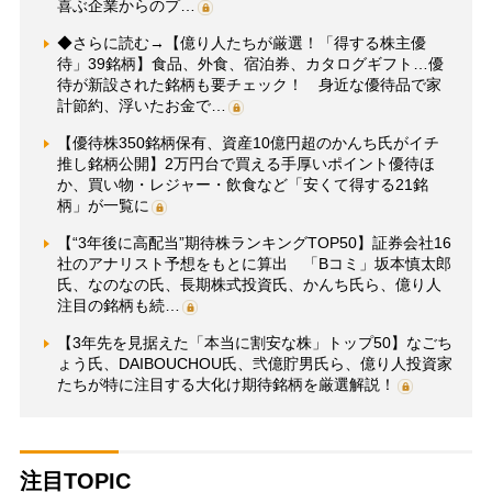
喜ぶ企業からのプ…
◆さらに読む→【億り人たちが厳選！「得する株主優
待」39銘柄】食品、外食、宿泊券、カタログギフト…優
待が新設された銘柄も要チェック！ 身近な優待品で家
計節約、浮いたお金で…
【優待株350銘柄保有、資産10億円超のかんち氏がイチ
推し銘柄公開】2万円台で買える手厚いポイント優待ほ
か、買い物・レジャー・飲食など「安くて得する21銘
柄」が一覧に
【“3年後に高配当”期待株ランキングTOP50】証券会社16
社のアナリスト予想をもとに算出 「Bコミ」坂本慎太郎
氏、なのなの氏、長期株式投資氏、かんち氏ら、億り人
注目の銘柄も続…
【3年先を見据えた「本当に割安な株」トップ50】なごち
ょう氏、DAIBOUCHOU氏、弐億貯男氏ら、億り人投資家
たちが特に注目する大化け期待銘柄を厳選解説！
注目TOPIC