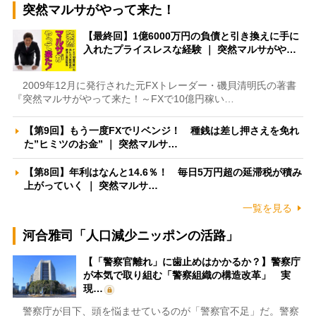
突然マルサがやって来た！
【最終回】1億6000万円の負債と引き換えに手に
入れたプライスレスな経験 ｜ 突然マルサがや…
2009年12月に発行された元FXトレーダー・磯貝清明氏の著書
『突然マルサがやって来た！～FXで10億円稼い…
【第9回】もう一度FXでリベンジ！ 種銭は差し押さえを免れ
た”ヒミツのお金” ｜ 突然マルサ…
【第8回】年利はなんと14.6％！ 毎日5万円超の延滞税が積み
上がっていく ｜ 突然マルサ…
一覧を見る
河合雅司「人口減少ニッポンの活路」
【「警察官離れ」に歯止めはかかるか？】警察庁
が本気で取り組む「警察組織の構造改革」 実
現…
警察庁が目下、頭を悩ませているのが「警察官不足」だ。警察