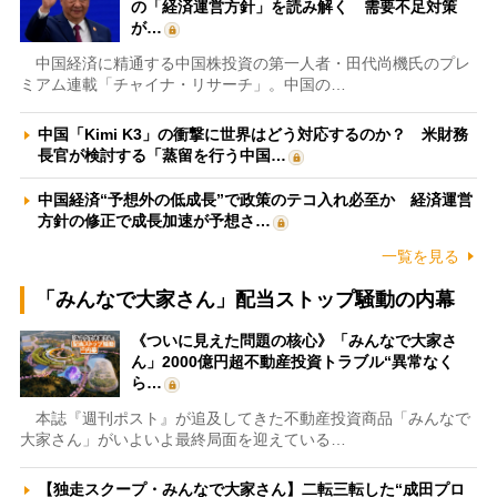
の「経済運営方針」を読み解く 需要不足対策
が…
中国経済に精通する中国株投資の第一人者・田代尚機氏のプレ
ミアム連載「チャイナ・リサーチ」。中国の…
中国「Kimi K3」の衝撃に世界はどう対応するのか？ 米財務
長官が検討する「蒸留を行う中国…
中国経済“予想外の低成長”で政策のテコ入れ必至か 経済運営
方針の修正で成長加速が予想さ…
一覧を見る
「みんなで大家さん」配当ストップ騒動の内幕
《ついに見えた問題の核心》「みんなで大家さ
ん」2000億円超不動産投資トラブル“異常なく
ら…
本誌『週刊ポスト』が追及してきた不動産投資商品「みんなで
大家さん」がいよいよ最終局面を迎えている…
【独走スクープ・みんなで大家さん】二転三転した“成田プロ