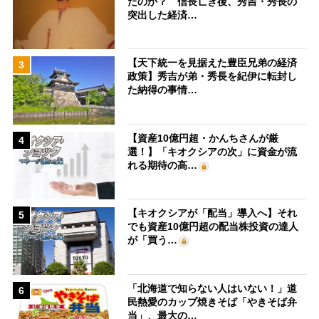
たのか？ 信長亡き後、秀吉・秀長の
突出した経済…
【天下統一を見据えた豊臣兄弟の経済
3
政策】秀吉が弟・秀長を紀伊に転封し
た納得の事情…
【資産10億円超・かんちさんが厳
4
選！】「キオクシアの次」に資金が流
れる期待の高…
【キオクシアが「配当」導入へ】それ
5
でも資産10億円超の配当株投資の達人
が「買う…
「北海道で知らない人はいない！」道
6
民熱愛のカップ焼きそば「やきそば弁
当」、最大の…