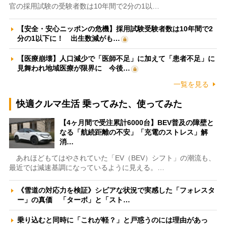
官の採用試験の受験者数は10年間で2分の1以…
【安全・安心ニッポンの危機】採用試験受験者数は10年間で2
分の1以下に！ 出生数減がも…
【医療崩壊】人口減少で「医師不足」に加えて「患者不足」に
見舞われ地域医療が限界に 今後…
一覧を見る
快適クルマ生活 乗ってみた、使ってみた
【4ヶ月間で受注累計6000台】BEV普及の障壁と
なる「航続距離の不安」「充電のストレス」解
消…
あれほどもてはやされていた「EV（BEV）シフト」の潮流も、
最近では減速基調になっているように見える。…
《雪道の対応力を検証》シビアな状況で実感した「フォレスタ
ー」の真価 「ターボ」と「スト…
乗り込むと同時に「これが軽？」と戸惑うのには理由があっ