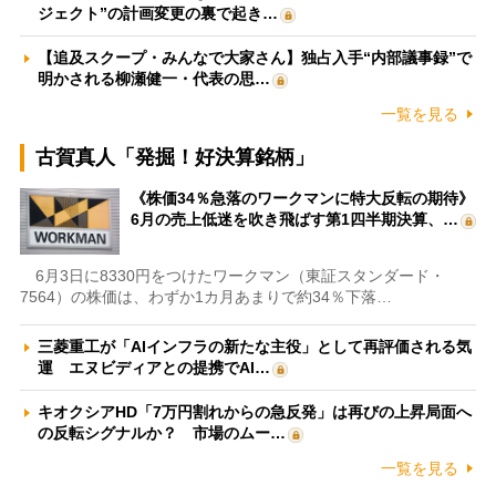
ジェクト”の計画変更の裏で起き…
【追及スクープ・みんなで大家さん】独占入手“内部議事録”で
明かされる柳瀬健一・代表の思…
一覧を見る
古賀真人「発掘！好決算銘柄」
《株価34％急落のワークマンに特大反転の期待》
6月の売上低迷を吹き飛ばす第1四半期決算、…
6月3日に8330円をつけたワークマン（東証スタンダード・
7564）の株価は、わずか1カ月あまりで約34％下落…
三菱重工が「AIインフラの新たな主役」として再評価される気
運 エヌビディアとの提携でAI…
キオクシアHD「7万円割れからの急反発」は再びの上昇局面へ
の反転シグナルか？ 市場のムー…
一覧を見る