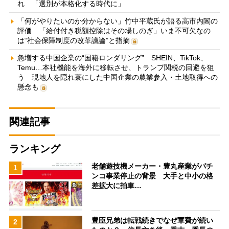
れ 「選別が本格化する時代に」
「何がやりたいのか分からない」竹中平蔵氏が語る高市内閣の
評価 「給付付き税額控除はその場しのぎ」いま不可欠なの
は“社会保障制度の改革議論”と指摘
急増する中国企業の“国籍ロンダリング” SHEIN、TikTok、
Temu…本社機能を海外に移転させ、トランプ関税の回避を狙
う 現地人を隠れ蓑にした中国企業の農業参入・土地取得への
懸念も
関連記事
ランキング
老舗遊技機メーカー・豊丸産業がパチ
1
ンコ事業停止の背景 大手と中小の格
差拡大に拍車…
豊臣兄弟は転戦続きでなぜ軍費が続い
2