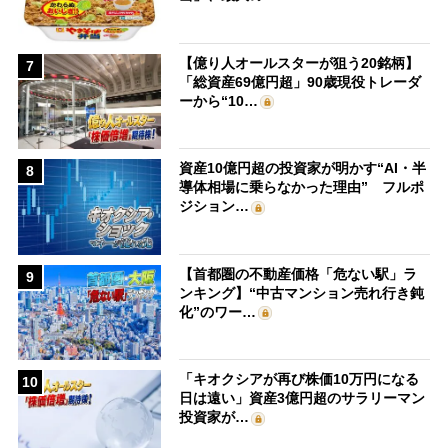
【億り人オールスターが狙う20銘柄】
7
「総資産69億円超」90歳現役トレーダ
ーから“10…
資産10億円超の投資家が明かす“AI・半
8
導体相場に乗らなかった理由” フルポ
ジション…
【首都圏の不動産価格「危ない駅」ラ
9
ンキング】“中古マンション売れ行き鈍
化”のワー…
「キオクシアが再び株価10万円になる
10
日は遠い」資産3億円超のサラリーマン
投資家が…