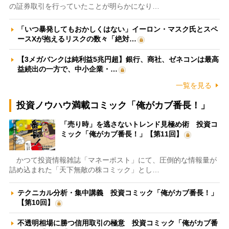
の証券取引を行っていたことが明らかになり…
「いつ暴発してもおかしくはない」イーロン・マスク氏とスペ
ースXが抱えるリスクの数々「絶対…
【3メガバンクは純利益5兆円超】銀行、商社、ゼネコンは最高
益続出の一方で、中小企業・…
一覧を見る
投資ノウハウ満載コミック「俺がカブ番長！」
「売り時」を逃さないトレンド見極め術 投資コ
ミック「俺がカブ番長！」【第11回】
かつて投資情報雑誌「マネーポスト」にて、圧倒的な情報量が
詰め込まれた「天下無敵の株コミック」とし…
テクニカル分析・集中講義 投資コミック「俺がカブ番長！」
【第10回】
不透明相場に勝つ信用取引の極意 投資コミック「俺がカブ番