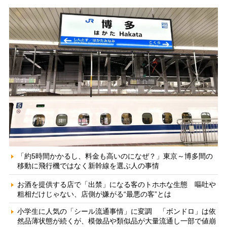
「約5時間かかるし、料金も高いのになぜ？」東京～博多間の
移動に飛行機ではなく新幹線を選ぶ人の事情
お酒を提供する店で「出禁」になる客のトホホな生態 嘔吐や
粗相だけじゃない、店側が嫌がる“最悪の客”とは
小学生に人気の「シール流通事情」に変調 「ボンドロ」は依
然品薄状態が続くが、模倣品や類似品が大量流通し一部で値崩