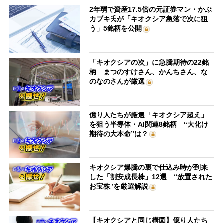
2年弱で資産17.5倍の元証券マン・かぶ
カブキ氏が「キオクシア急落で次に狙
う」5銘柄を公開
「キオクシアの次」に急騰期待の22銘
柄 まつのすけさん、かんちさん、な
のなのさんが厳選
億り人たちが厳選「キオクシア超え」
を狙う半導体・AI関連8銘柄 “大化け
期待の大本命”は？
キオクシア爆騰の裏で仕込み時が到来
した「割安成長株」12選 “放置された
お宝株”を厳選解説
【キオクシアと同じ構図】億り人たち