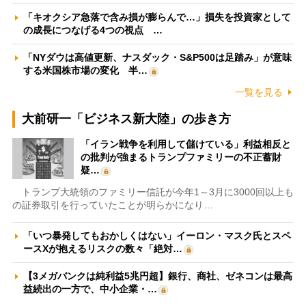
「キオクシア急落で含み損が膨らんで…」損失を投資家として
の成長につなげる4つの視点 …
「NYダウは高値更新、ナスダック・S&P500は足踏み」が意味
する米国株市場の変化 半…
一覧を見る
大前研一「ビジネス新大陸」の歩き方
「イラン戦争を利用して儲けている」利益相反と
の批判が強まるトランプファミリーの不正蓄財
疑…
トランプ大統領のファミリー信託が今年1～3月に3000回以上も
の証券取引を行っていたことが明らかになり…
「いつ暴発してもおかしくはない」イーロン・マスク氏とスペ
ースXが抱えるリスクの数々「絶対…
【3メガバンクは純利益5兆円超】銀行、商社、ゼネコンは最高
益続出の一方で、中小企業・…