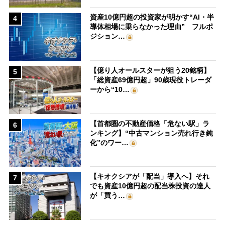
資産10億円超の投資家が明かす“AI・半
4
導体相場に乗らなかった理由” フルポ
ジション…
【億り人オールスターが狙う20銘柄】
5
「総資産69億円超」90歳現役トレーダ
ーから“10…
【首都圏の不動産価格「危ない駅」ラ
6
ンキング】“中古マンション売れ行き鈍
化”のワー…
【キオクシアが「配当」導入へ】それ
7
でも資産10億円超の配当株投資の達人
が「買う…