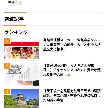
懸念も
関連記事
ランキング
老舗遊技機メーカー・豊丸産業がパチ
1
ンコ事業停止の背景 大手と中小の格
差拡大に拍車…
【資産10億円超・かんちさんが厳
2
選！】「キオクシアの次」に資金が流
れる期待の高…
【天下統一を見据えた豊臣兄弟の経済
3
政策】秀吉が弟・秀長を紀伊に転封し
た納得の事情…