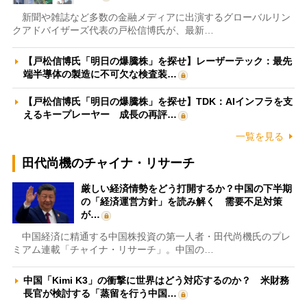
新聞や雑誌など多数の金融メディアに出演するグローバルリン
クアドバイザーズ代表の戸松信博氏が、最新…
【戸松信博氏「明日の爆騰株」を探せ】レーザーテック：最先
端半導体の製造に不可欠な検査装…
【戸松信博氏「明日の爆騰株」を探せ】TDK：AIインフラを支
えるキープレーヤー 成長の再評…
一覧を見る
田代尚機のチャイナ・リサーチ
厳しい経済情勢をどう打開するか？中国の下半期
の「経済運営方針」を読み解く 需要不足対策
が…
中国経済に精通する中国株投資の第一人者・田代尚機氏のプレ
ミアム連載「チャイナ・リサーチ」。中国の…
中国「Kimi K3」の衝撃に世界はどう対応するのか？ 米財務
長官が検討する「蒸留を行う中国…