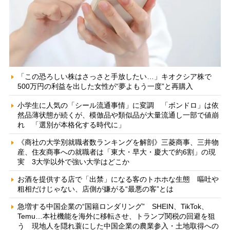
「この恐ろしい株はさっさと手放したい…」キオクシア株で
500万円の利益を出した女性が“夢よもう一度”と再購入
小学生に人気の「シール流通事情」に変調 「ボンドロ」は依
然品薄状態が続くが、模倣品や類似品が大量流通し一部で値崩
れ 「選別が本格化する時代に」
《商社の大学別就職者数ランキングを解剖》三菱商事、三井物
産、住友商事への就職者は「東大・早大・慶大で約6割」の現
実 3大学以外で強い大学はどこか
お酒を提供する店で「出禁」になる客のトホホな生態 嘔吐や
粗相だけじゃない、店側が嫌がる“最悪の客”とは
急増する中国企業の“国籍ロンダリング” SHEIN、TikTok、
Temu…本社機能を海外に移転させ、トランプ関税の回避を狙
う 現地人を隠れ蓑にした中国企業の農業参入・土地取得への