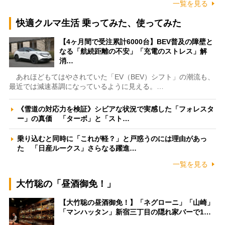
一覧を見る
快適クルマ生活 乗ってみた、使ってみた
【4ヶ月間で受注累計6000台】BEV普及の障壁と
なる「航続距離の不安」「充電のストレス」解
消…
あれほどもてはやされていた「EV（BEV）シフト」の潮流も、
最近では減速基調になっているように見える。…
《雪道の対応力を検証》シビアな状況で実感した「フォレスタ
ー」の真価 「ターボ」と「スト…
乗り込むと同時に「これが軽？」と戸惑うのには理由があっ
た 「日産ルークス」さらなる躍進…
一覧を見る
大竹聡の「昼酒御免！」
【大竹聡の昼酒御免！】「ネグローニ」「山崎」
「マンハッタン」新宿三丁目の隠れ家バーで1…