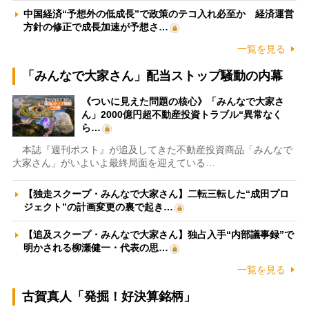
中国経済“予想外の低成長”で政策のテコ入れ必至か 経済運営
方針の修正で成長加速が予想さ…
一覧を見る
「みんなで大家さん」配当ストップ騒動の内幕
《ついに見えた問題の核心》「みんなで大家さ
ん」2000億円超不動産投資トラブル“異常なく
ら…
本誌『週刊ポスト』が追及してきた不動産投資商品「みんなで
大家さん」がいよいよ最終局面を迎えている…
【独走スクープ・みんなで大家さん】二転三転した“成田プロ
ジェクト”の計画変更の裏で起き…
【追及スクープ・みんなで大家さん】独占入手“内部議事録”で
明かされる柳瀬健一・代表の思…
一覧を見る
古賀真人「発掘！好決算銘柄」