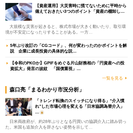
【資産運用】大災害時に慌てないために平時から
備えておきたい3つのポイント「資産の棚卸し…
大規模な災害が起きると、株式市場が大きく動いたり、取引環
境が不安定になったりすることがある。一方…
5年ぶり改訂の「CGコード」、何が変わったのかポイントを解
説 企業に成長投資の具体的な説…
【令和のPKOか】GPIFをめぐる片山財務相の「円資産への投
資拡大」発言の波紋 「国債重視」…
一覧を見る
森口亮「まるわかり市況分析」
「トレンド転換のスイッチになり得る」“介入慣
れ”した市場心理を変える「日米協調為替介入」
…
日米両政府が、約28年ぶりとなる円買いの協調介入に踏み切っ
た。米国も追加介入を辞さない姿勢を示して…