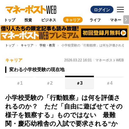
ログイン
トップ
投資
ビジネス
キャリア
ライフ
マネー
トップ
キャリア
学校・教育
小学校受験の「行動観察」は何を評価されるの
キャリア
2026.03.22 16:01
マネーポストWEB
変わる小学校受験の現在地
1
2
3
4
＃
＃
＃
＃
小学校受験の「行動観察」は何を評価さ
れるのか？ ただ「自由に遊ばせてその
様子を観察する」ものではない 最難
関・慶応幼稚舎の入試で要求される“か