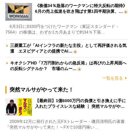
《株価34％急落のワークマンに特大反転の期待》
6月の売上低迷を吹き飛ばす第1四半期決算、…
6月3日に8330円をつけたワークマン（東証スタンダード・
7564）の株価は、わずか1カ月あまりで約34％下落…
三菱重工が「AIインフラの新たな主役」として再評価される気
運 エヌビディアとの提携でAI…
キオクシアHD「7万円割れからの急反発」は再びの上昇局面へ
の反転シグナルか？ 市場のムー…
一覧を見る
突然マルサがやって来た！
【最終回】1億6000万円の負債と引き換えに手に
入れたプライスレスな経験 ｜ 突然マルサがや…
2009年12月に発行された元FXトレーダー・磯貝清明氏の著書
『突然マルサがやって来た！～FXで10億円稼い…