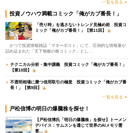
一覧を見る
投資ノウハウ満載コミック「俺がカブ番長！」
「売り時」を逃さないトレンド見極め術 投資コ
ミック「俺がカブ番長！」【第11回】
かつて投資情報雑誌「マネーポスト」にて、圧倒的な情報量が
詰め込まれた「天下無敵の株コミック」とし…
テクニカル分析・集中講義 投資コミック「俺がカブ番長！」
【第10回】
不透明相場に勝つ信用取引の極意 投資コミック「俺がカブ番
長！」【第9回】
一覧を見る
戸松信博の明日の爆騰株を探せ！
【戸松信博氏「明日の爆騰株」を探せ】トーメン
デバイス：サムスンを通じて世界のAIメモリ需
要…