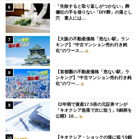
「失敗すると取り返しがつかない」葬
6
儀社の手を借りない「DIY葬」の落とし
穴 素人には…
【大阪の不動産価格「危ない駅」ラン
7
キング】“中古マンション売れ行き鈍
化”のワース…
【首都圏の不動産価格「危ない駅」ラ
8
ンキング】“中古マンション売れ行き鈍
化”のワー…
《2年弱で資産17.5倍の元証券マンが
9
「キオクシア急落で次に狙う」5銘柄を
公開》10…
【キオクシア・ショックの後に狙う5銘
10