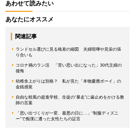
あわせて読みたい
あなたにオススメ
関連記事
ランドセル選びに見る格差の縮図 夫婦喧嘩や見栄の張
り合いも
コロナ禍のラン活 「苦い思い出になった」30代主婦の
後悔
幼稚舎上がりは別格？ 私が見た「本物慶應ボーイ」の
金銭感覚
自由な校風の超進学校、生徒の“暴走”に歯止めをかける教
師の言葉
「思い出づくりが一変、最悪の日に…」“制服ディズニ
ー”で痴漢に遭った女性たちの証言