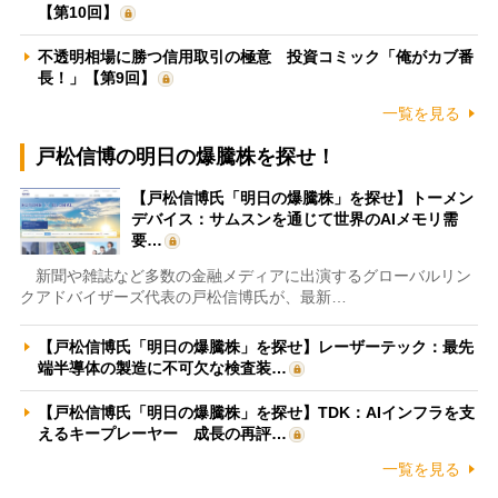
【第10回】
不透明相場に勝つ信用取引の極意 投資コミック「俺がカブ番
長！」【第9回】
一覧を見る
戸松信博の明日の爆騰株を探せ！
【戸松信博氏「明日の爆騰株」を探せ】トーメン
デバイス：サムスンを通じて世界のAIメモリ需
要…
新聞や雑誌など多数の金融メディアに出演するグローバルリン
クアドバイザーズ代表の戸松信博氏が、最新…
【戸松信博氏「明日の爆騰株」を探せ】レーザーテック：最先
端半導体の製造に不可欠な検査装…
【戸松信博氏「明日の爆騰株」を探せ】TDK：AIインフラを支
えるキープレーヤー 成長の再評…
一覧を見る