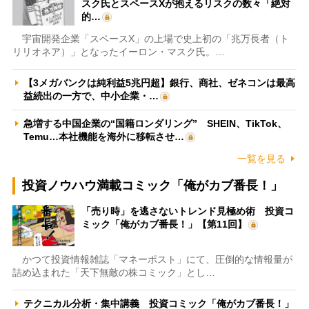
スク氏とスペースXが抱えるリスクの数々「絶対
的…
宇宙開発企業「スペースX」の上場で史上初の「兆万長者（ト
リリオネア）」となったイーロン・マスク氏。…
【3メガバンクは純利益5兆円超】銀行、商社、ゼネコンは最高
益続出の一方で、中小企業・…
急増する中国企業の“国籍ロンダリング” SHEIN、TikTok、
Temu…本社機能を海外に移転させ…
一覧を見る
投資ノウハウ満載コミック「俺がカブ番長！」
「売り時」を逃さないトレンド見極め術 投資コ
ミック「俺がカブ番長！」【第11回】
かつて投資情報雑誌「マネーポスト」にて、圧倒的な情報量が
詰め込まれた「天下無敵の株コミック」とし…
テクニカル分析・集中講義 投資コミック「俺がカブ番長！」