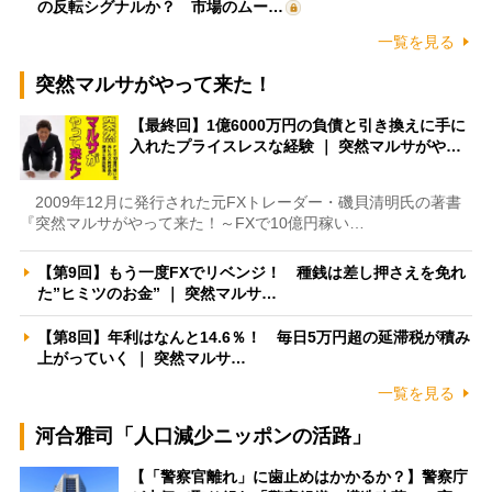
の反転シグナルか？ 市場のムー…
一覧を見る
突然マルサがやって来た！
【最終回】1億6000万円の負債と引き換えに手に
入れたプライスレスな経験 ｜ 突然マルサがや…
2009年12月に発行された元FXトレーダー・磯貝清明氏の著書
『突然マルサがやって来た！～FXで10億円稼い…
【第9回】もう一度FXでリベンジ！ 種銭は差し押さえを免れ
た”ヒミツのお金” ｜ 突然マルサ…
【第8回】年利はなんと14.6％！ 毎日5万円超の延滞税が積み
上がっていく ｜ 突然マルサ…
一覧を見る
河合雅司「人口減少ニッポンの活路」
【「警察官離れ」に歯止めはかかるか？】警察庁