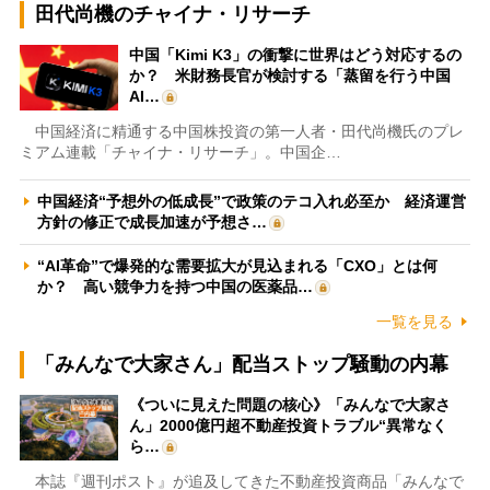
田代尚機のチャイナ・リサーチ
中国「Kimi K3」の衝撃に世界はどう対応するの
か？ 米財務長官が検討する「蒸留を行う中国
AI…
中国経済に精通する中国株投資の第一人者・田代尚機氏のプレ
ミアム連載「チャイナ・リサーチ」。中国企…
中国経済“予想外の低成長”で政策のテコ入れ必至か 経済運営
方針の修正で成長加速が予想さ…
“AI革命”で爆発的な需要拡大が見込まれる「CXO」とは何
か？ 高い競争力を持つ中国の医薬品…
一覧を見る
「みんなで大家さん」配当ストップ騒動の内幕
《ついに見えた問題の核心》「みんなで大家さ
ん」2000億円超不動産投資トラブル“異常なく
ら…
本誌『週刊ポスト』が追及してきた不動産投資商品「みんなで