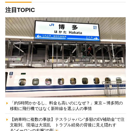
注目TOPIC
「約5時間かかるし、料金も高いのになぜ？」東京～博多間の
移動に飛行機ではなく新幹線を選ぶ人の事情
【納車時に複数の事故】テスラジャパン“多額のEV補助金”で注
文殺到、現場は大混乱 トラブル続発の背後に見え隠れす
る“イーロンの右腕”の影