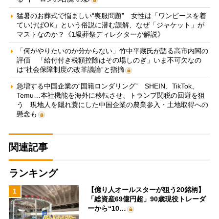
猛暑のお葬式で悩ましい“喪服問題” 女性は「ワンピースを着
ていけばOK」という俗説に潜む誤解、なぜ「ジャケット」が
マストなのか？《1級葬祭ディレクターが解説》
「何がやりたいのか分からない」竹中平蔵氏が語る高市内閣の
評価 「給付付き税額控除はその場しのぎ」いま不可欠なの
は“社会保障制度の改革議論”と指摘
急増する中国企業の“国籍ロンダリング” SHEIN、TikTok、
Temu…本社機能を海外に移転させ、トランプ関税の回避を狙
う 現地人を隠れ蓑にした中国企業の農業参入・土地取得への
懸念も
関連記事
ランキング
【億り人オールスターが狙う20銘柄】
1
「総資産69億円超」90歳現役トレーダ
ーから“10…