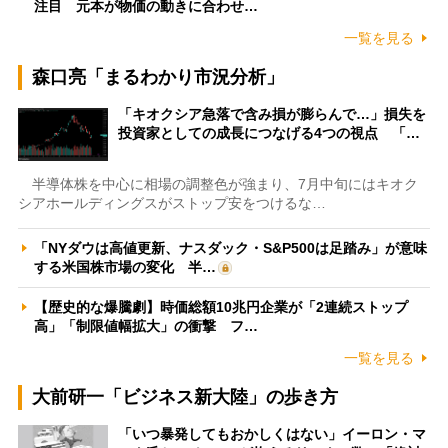
注目 元本が物価の動きに合わせ…
一覧を見る
森口亮「まるわかり市況分析」
「キオクシア急落で含み損が膨らんで…」損失を
投資家としての成長につなげる4つの視点 「…
半導体株を中心に相場の調整色が強まり、7月中旬にはキオク
シアホールディングスがストップ安をつけるな…
「NYダウは高値更新、ナスダック・S&P500は足踏み」が意味
する米国株市場の変化 半…
【歴史的な爆騰劇】時価総額10兆円企業が「2連続ストップ
高」「制限値幅拡大」の衝撃 フ…
一覧を見る
大前研一「ビジネス新大陸」の歩き方
「いつ暴発してもおかしくはない」イーロン・マ