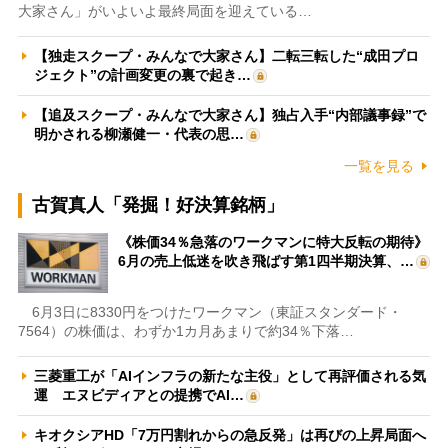
大家さん」がいよいよ最終局面を迎えている…
【独走スクープ・みんなで大家さん】二転三転した“成田プロ
ジェクト”の計画変更の裏で起き…
【追及スクープ・みんなで大家さん】独占入手“内部議事録”で
明かされる柳瀬健一・代表の思…
一覧を見る
古賀真人「発掘！好決算銘柄」
《株価34％急落のワークマンに特大反転の期待》
6月の売上低迷を吹き飛ばす第1四半期決算、…
6月3日に8330円をつけたワークマン（東証スタンダード・
7564）の株価は、わずか1カ月あまりで約34％下落…
三菱重工が「AIインフラの新たな主役」として再評価される気
運 エヌビディアとの提携でAI…
キオクシアHD「7万円割れからの急反発」は再びの上昇局面へ