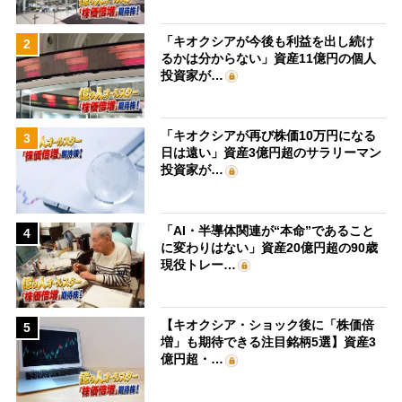
「キオクシアが今後も利益を出し続け
2
るかは分からない」資産11億円の個人
投資家が…
「キオクシアが再び株価10万円になる
3
日は遠い」資産3億円超のサラリーマン
投資家が…
「AI・半導体関連が“本命”であること
4
に変わりはない」資産20億円超の90歳
現役トレー…
【キオクシア・ショック後に「株価倍
5
増」も期待できる注目銘柄5選】資産3
億円超・…