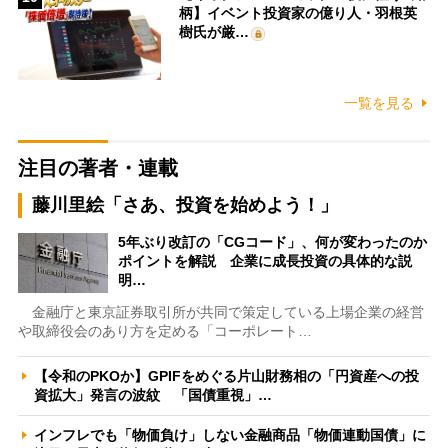
柄】イベント投資家の億り人・羽根英
樹氏が厳…
一覧を見る
注目の著者・連載
藤川里絵「さあ、投資を始めよう！」
5年ぶり改訂の「CGコード」、何が変わったのか
ポイントを解説 企業に成長投資の具体的な説
明…
金融庁と東京証券取引所が共同で策定している上場企業の経営
や取締役会のあり方を定める「コーポレート…
【令和のPKOか】GPIFをめぐる片山財務相の「円資産への投
資拡大」発言の波紋 「国債重視」…
インフレでも「物価負け」しない金融商品「物価連動国債」に