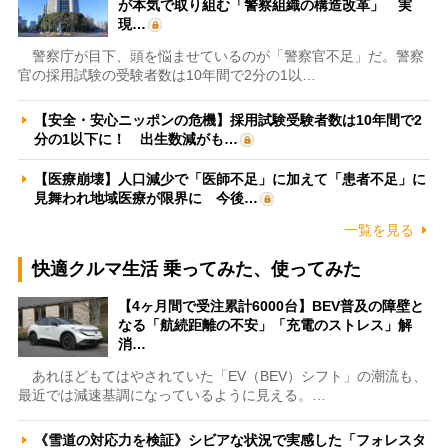
が本気で取り組む「警察組織の構造改革」 実
現…
警察庁が目下、頭を悩ませているのが「警察官不足」だ。警察
官の採用試験の受験者数は10年間で2分の1以…
【安全・安心ニッポンの危機】採用試験受験者数は10年間で2
分の1以下に！ 出生数減がも…
【医療崩壊】人口減少で「医師不足」に加えて「患者不足」に
見舞われ地域医療が限界に 今後…
一覧を見る
快適クルマ生活 乗ってみた、使ってみた
【4ヶ月間で受注累計6000台】BEV普及の障壁と
なる「航続距離の不安」「充電のストレス」解
消…
あれほどもてはやされていた「EV（BEV）シフト」の潮流も、
最近では減速基調になっているように見える。…
《雪道の対応力を検証》シビアな状況で実感した「フォレスタ