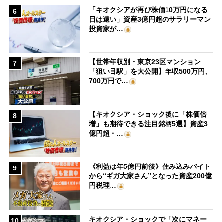
「キオクシアが再び株価10万円になる
6
日は遠い」資産3億円超のサラリーマン
投資家が…
【世帯年収別・東京23区マンション
7
「狙い目駅」を大公開】年収500万円、
700万円で…
【キオクシア・ショック後に「株価倍
8
増」も期待できる注目銘柄5選】資産3
億円超・…
《利益は年5億円前後》住み込みバイト
9
から“ギガ大家さん”となった資産200億
円税理…
キオクシア・ショックで「次にマネー
10