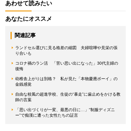
あわせて読みたい
あなたにオススメ
関連記事
ランドセル選びに見る格差の縮図 夫婦喧嘩や見栄の張
り合いも
コロナ禍のラン活 「苦い思い出になった」30代主婦の
後悔
幼稚舎上がりは別格？ 私が見た「本物慶應ボーイ」の
金銭感覚
自由な校風の超進学校、生徒の“暴走”に歯止めをかける教
師の言葉
「思い出づくりが一変、最悪の日に…」“制服ディズニ
ー”で痴漢に遭った女性たちの証言