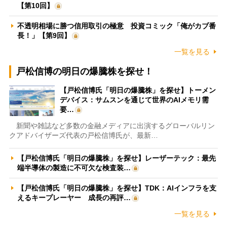
【第10回】
不透明相場に勝つ信用取引の極意 投資コミック「俺がカブ番
長！」【第9回】
一覧を見る
戸松信博の明日の爆騰株を探せ！
【戸松信博氏「明日の爆騰株」を探せ】トーメン
デバイス：サムスンを通じて世界のAIメモリ需
要…
新聞や雑誌など多数の金融メディアに出演するグローバルリン
クアドバイザーズ代表の戸松信博氏が、最新…
【戸松信博氏「明日の爆騰株」を探せ】レーザーテック：最先
端半導体の製造に不可欠な検査装…
【戸松信博氏「明日の爆騰株」を探せ】TDK：AIインフラを支
えるキープレーヤー 成長の再評…
一覧を見る