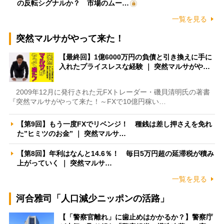
の反転シグナルか？ 市場のムー…
一覧を見る
突然マルサがやって来た！
【最終回】1億6000万円の負債と引き換えに手に
入れたプライスレスな経験 ｜ 突然マルサがや…
2009年12月に発行された元FXトレーダー・磯貝清明氏の著書
『突然マルサがやって来た！～FXで10億円稼い…
【第9回】もう一度FXでリベンジ！ 種銭は差し押さえを免れ
た”ヒミツのお金” ｜ 突然マルサ…
【第8回】年利はなんと14.6％！ 毎日5万円超の延滞税が積み
上がっていく ｜ 突然マルサ…
一覧を見る
河合雅司「人口減少ニッポンの活路」
【「警察官離れ」に歯止めはかかるか？】警察庁