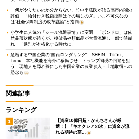
「何がやりたいのか分からない」竹中平蔵氏が語る高市内閣の
評価 「給付付き税額控除はその場しのぎ」いま不可欠なの
は“社会保障制度の改革議論”と指摘
小学生に人気の「シール流通事情」に変調 「ボンドロ」は依
然品薄状態が続くが、模倣品や類似品が大量流通し一部で値崩
れ 「選別が本格化する時代に」
急増する中国企業の“国籍ロンダリング” SHEIN、TikTok、
Temu…本社機能を海外に移転させ、トランプ関税の回避を狙
う 現地人を隠れ蓑にした中国企業の農業参入・土地取得への
懸念も
関連記事
ランキング
【資産10億円超・かんちさんが厳
1
選！】「キオクシアの次」に資金が流
れる期待の高…