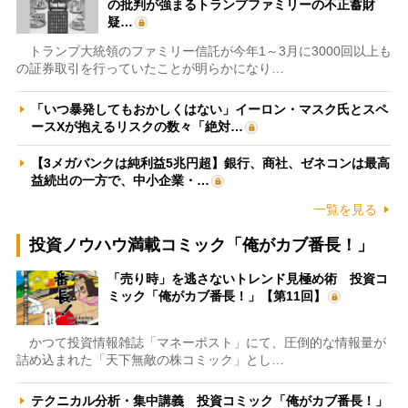
の批判が強まるトランプファミリーの不正蓄財
疑…
トランプ大統領のファミリー信託が今年1～3月に3000回以上も
の証券取引を行っていたことが明らかになり…
「いつ暴発してもおかしくはない」イーロン・マスク氏とスペ
ースXが抱えるリスクの数々「絶対…
【3メガバンクは純利益5兆円超】銀行、商社、ゼネコンは最高
益続出の一方で、中小企業・…
一覧を見る
投資ノウハウ満載コミック「俺がカブ番長！」
「売り時」を逃さないトレンド見極め術 投資コ
ミック「俺がカブ番長！」【第11回】
かつて投資情報雑誌「マネーポスト」にて、圧倒的な情報量が
詰め込まれた「天下無敵の株コミック」とし…
テクニカル分析・集中講義 投資コミック「俺がカブ番長！」