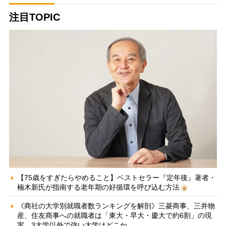
注目TOPIC
【75歳をすぎたらやめること】ベストセラー『定年後』著者・
楠木新氏が指南する老年期の好循環を呼び込む方法
《商社の大学別就職者数ランキングを解剖》三菱商事、三井物
産、住友商事への就職者は「東大・早大・慶大で約6割」の現
実 3大学以外で強い大学はどこか