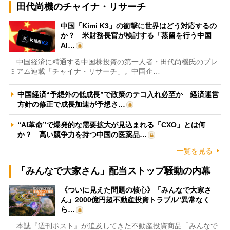
田代尚機のチャイナ・リサーチ
中国「Kimi K3」の衝撃に世界はどう対応するの
か？ 米財務長官が検討する「蒸留を行う中国
AI…
中国経済に精通する中国株投資の第一人者・田代尚機氏のプレ
ミアム連載「チャイナ・リサーチ」。中国企…
中国経済“予想外の低成長”で政策のテコ入れ必至か 経済運営
方針の修正で成長加速が予想さ…
“AI革命”で爆発的な需要拡大が見込まれる「CXO」とは何
か？ 高い競争力を持つ中国の医薬品…
一覧を見る
「みんなで大家さん」配当ストップ騒動の内幕
《ついに見えた問題の核心》「みんなで大家さ
ん」2000億円超不動産投資トラブル“異常なく
ら…
本誌『週刊ポスト』が追及してきた不動産投資商品「みんなで