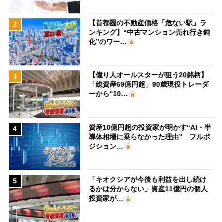
【首都圏の不動産価格「危ない駅」ラ
2
ンキング】“中古マンション売れ行き鈍
化”のワー…
【億り人オールスターが狙う20銘柄】
3
「総資産69億円超」90歳現役トレーダ
ーから“10…
資産10億円超の投資家が明かす“AI・半
4
導体相場に乗らなかった理由” フルポ
ジション…
「キオクシアが今後も利益を出し続け
5
るかは分からない」資産11億円の個人
投資家が…