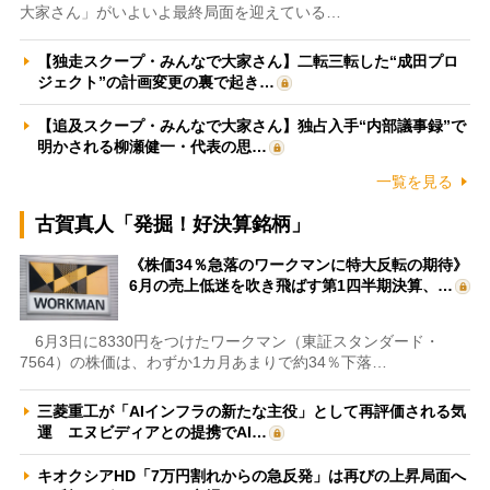
大家さん」がいよいよ最終局面を迎えている…
【独走スクープ・みんなで大家さん】二転三転した“成田プロ
ジェクト”の計画変更の裏で起き…
【追及スクープ・みんなで大家さん】独占入手“内部議事録”で
明かされる柳瀬健一・代表の思…
一覧を見る
古賀真人「発掘！好決算銘柄」
《株価34％急落のワークマンに特大反転の期待》
6月の売上低迷を吹き飛ばす第1四半期決算、…
6月3日に8330円をつけたワークマン（東証スタンダード・
7564）の株価は、わずか1カ月あまりで約34％下落…
三菱重工が「AIインフラの新たな主役」として再評価される気
運 エヌビディアとの提携でAI…
キオクシアHD「7万円割れからの急反発」は再びの上昇局面へ