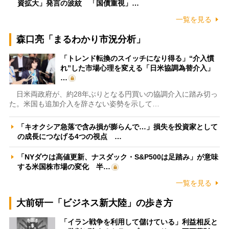
資拡大」発言の波紋 「国債重視」…
一覧を見る
森口亮「まるわかり市況分析」
「トレンド転換のスイッチになり得る」“介入慣
れ”した市場心理を変える「日米協調為替介入」
…
日米両政府が、約28年ぶりとなる円買いの協調介入に踏み切っ
た。米国も追加介入を辞さない姿勢を示して…
「キオクシア急落で含み損が膨らんで…」損失を投資家として
の成長につなげる4つの視点 …
「NYダウは高値更新、ナスダック・S&P500は足踏み」が意味
する米国株市場の変化 半…
一覧を見る
大前研一「ビジネス新大陸」の歩き方
「イラン戦争を利用して儲けている」利益相反と