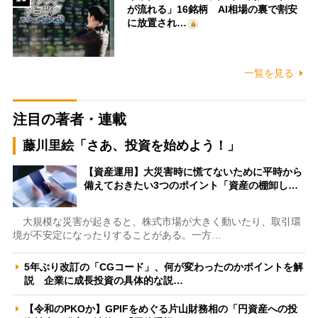
が流れる」16銘柄 AI相場の裏で割安
に放置され…
一覧を見る
注目の著者・連載
藤川里絵「さあ、投資を始めよう！」
【資産運用】大災害時に慌てないために平時から
備えておきたい3つのポイント「資産の棚卸し…
大規模な災害が起きると、株式市場が大きく動いたり、取引環
境が不安定になったりすることがある。一方…
5年ぶり改訂の「CGコード」、何が変わったのかポイントを解
説 企業に成長投資の具体的な説…
【令和のPKOか】GPIFをめぐる片山財務相の「円資産への投