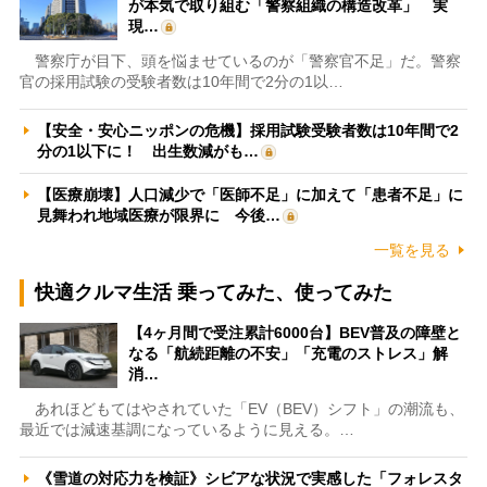
が本気で取り組む「警察組織の構造改革」 実
現…
警察庁が目下、頭を悩ませているのが「警察官不足」だ。警察
官の採用試験の受験者数は10年間で2分の1以…
【安全・安心ニッポンの危機】採用試験受験者数は10年間で2
分の1以下に！ 出生数減がも…
【医療崩壊】人口減少で「医師不足」に加えて「患者不足」に
見舞われ地域医療が限界に 今後…
一覧を見る
快適クルマ生活 乗ってみた、使ってみた
【4ヶ月間で受注累計6000台】BEV普及の障壁と
なる「航続距離の不安」「充電のストレス」解
消…
あれほどもてはやされていた「EV（BEV）シフト」の潮流も、
最近では減速基調になっているように見える。…
《雪道の対応力を検証》シビアな状況で実感した「フォレスタ