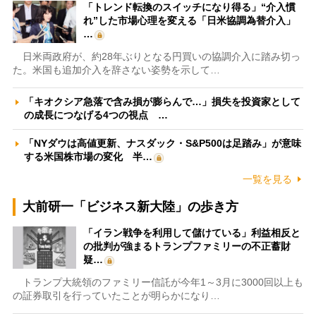
「トレンド転換のスイッチになり得る」“介入慣
れ”した市場心理を変える「日米協調為替介入」
…
日米両政府が、約28年ぶりとなる円買いの協調介入に踏み切っ
た。米国も追加介入を辞さない姿勢を示して…
「キオクシア急落で含み損が膨らんで…」損失を投資家として
の成長につなげる4つの視点 …
「NYダウは高値更新、ナスダック・S&P500は足踏み」が意味
する米国株市場の変化 半…
一覧を見る
大前研一「ビジネス新大陸」の歩き方
「イラン戦争を利用して儲けている」利益相反と
の批判が強まるトランプファミリーの不正蓄財
疑…
トランプ大統領のファミリー信託が今年1～3月に3000回以上も
の証券取引を行っていたことが明らかになり…