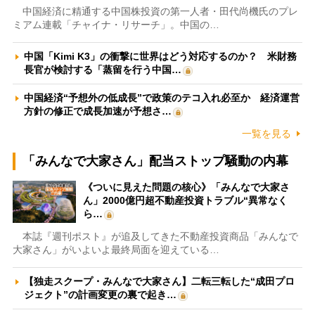
中国経済に精通する中国株投資の第一人者・田代尚機氏のプレ
ミアム連載「チャイナ・リサーチ」。中国の…
中国「Kimi K3」の衝撃に世界はどう対応するのか？ 米財務
長官が検討する「蒸留を行う中国…
中国経済“予想外の低成長”で政策のテコ入れ必至か 経済運営
方針の修正で成長加速が予想さ…
一覧を見る
「みんなで大家さん」配当ストップ騒動の内幕
《ついに見えた問題の核心》「みんなで大家さ
ん」2000億円超不動産投資トラブル“異常なく
ら…
本誌『週刊ポスト』が追及してきた不動産投資商品「みんなで
大家さん」がいよいよ最終局面を迎えている…
【独走スクープ・みんなで大家さん】二転三転した“成田プロ
ジェクト”の計画変更の裏で起き…