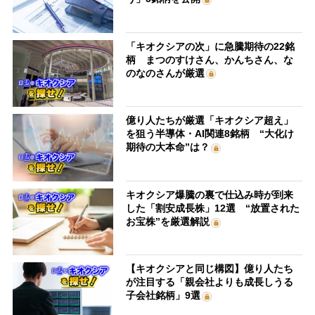
「キオクシアの次」に急騰期待の22銘
柄 まつのすけさん、かんちさん、な
のなのさんが厳選
億り人たちが厳選「キオクシア超え」
を狙う半導体・AI関連8銘柄 “大化け
期待の大本命”は？
キオクシア爆騰の裏で仕込み時が到来
した「割安成長株」12選 “放置された
お宝株”を厳選解説
【キオクシアと同じ構図】億り人たち
が注目する「親会社よりも成長しうる
子会社銘柄」9選