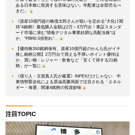
ある日本株に投資する意味はない。年配者は全部売るべ
きだ」
《資産10億円超の株億太郎さんが狙いを定める“大化け期
待”4銘柄》最低購入金額は2万～3万円台！東証スタンダ
ード市場に潜む“情報デジタル事業好調な高配当株”ほ
か、“PBR0.5倍割れ”…
【優待株350銘柄保有、資産10億円超のかんち氏がイチ
推し銘柄公開】2万円台で買える手厚いポイント優待ほ
か、買い物・レジャー・飲食など「安くて得する21銘
柄」が一覧に
《億り人・古賀真人氏が厳選》INPEXだけじゃない 中
東情勢緊迫化による原油高騰局面で注目される「エネル
ギー・海運」関連4銘柄の投資妙味
注目TOPIC