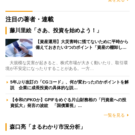
注目の著者・連載
藤川里絵「さあ、投資を始めよう！」
【資産運用】大災害時に慌てないために平時から
備えておきたい3つのポイント「資産の棚卸し…
大規模な災害が起きると、株式市場が大きく動いたり、取引環
境が不安定になったりすることがある。一方…
5年ぶり改訂の「CGコード」、何が変わったのかポイントを解
説 企業に成長投資の具体的な説…
【令和のPKOか】GPIFをめぐる片山財務相の「円資産への投
資拡大」発言の波紋 「国債重視」…
一覧を見る
森口亮「まるわかり市況分析」