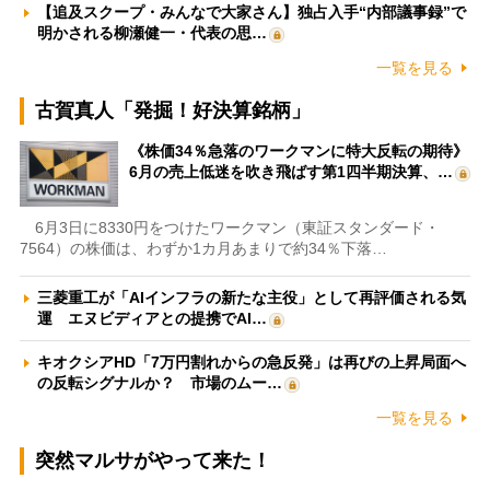
【追及スクープ・みんなで大家さん】独占入手“内部議事録”で
明かされる柳瀬健一・代表の思…
一覧を見る
古賀真人「発掘！好決算銘柄」
《株価34％急落のワークマンに特大反転の期待》
6月の売上低迷を吹き飛ばす第1四半期決算、…
6月3日に8330円をつけたワークマン（東証スタンダード・
7564）の株価は、わずか1カ月あまりで約34％下落…
三菱重工が「AIインフラの新たな主役」として再評価される気
運 エヌビディアとの提携でAI…
キオクシアHD「7万円割れからの急反発」は再びの上昇局面へ
の反転シグナルか？ 市場のムー…
一覧を見る
突然マルサがやって来た！