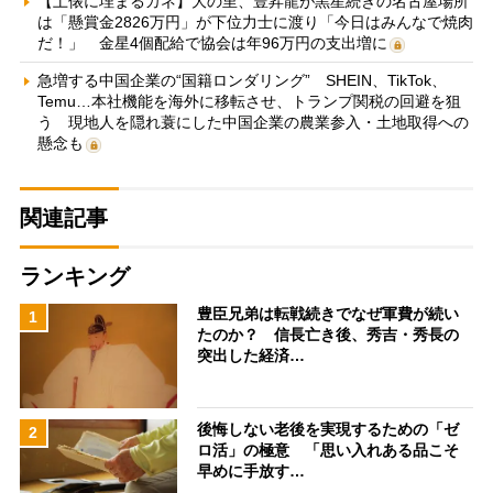
【土俵に埋まるカネ】大の里、豊昇龍が黒星続きの名古屋場所
は「懸賞金2826万円」が下位力士に渡り「今日はみんなで焼肉
だ！」 金星4個配給で協会は年96万円の支出増に
急増する中国企業の“国籍ロンダリング” SHEIN、TikTok、
Temu…本社機能を海外に移転させ、トランプ関税の回避を狙
う 現地人を隠れ蓑にした中国企業の農業参入・土地取得への
懸念も
関連記事
ランキング
豊臣兄弟は転戦続きでなぜ軍費が続い
1
たのか？ 信長亡き後、秀吉・秀長の
突出した経済…
後悔しない老後を実現するための「ゼ
2
ロ活」の極意 「思い入れある品こそ
早めに手放す…