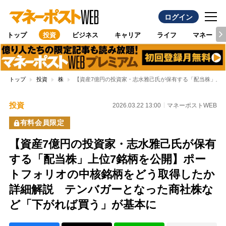
ログイン
トップ
投資
ビジネス
キャリア
ライフ
マネー
トップ
投資
株
【資産7億円の投資家・志水雅己氏が保有する「配当株」上
投資
2026.03.22 13:00
マネーポストWEB
有料会員限定
【資産7億円の投資家・志水雅己氏が保有
する「配当株」上位7銘柄を公開】ポー
トフォリオの中核銘柄をどう取得したか
詳細解説 テンバガーとなった商社株な
ど「下がれば買う」が基本に