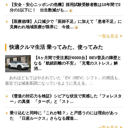
【安全・安心ニッポンの危機】採用試験受験者数は10年間で2
分の1以下に！ 出生数減がも…
【医療崩壊】人口減少で「医師不足」に加えて「患者不足」に
見舞われ地域医療が限界に 今後…
一覧を見る
快適クルマ生活 乗ってみた、使ってみた
【4ヶ月間で受注累計6000台】BEV普及の障壁と
なる「航続距離の不安」「充電のストレス」解
消…
あれほどもてはやされていた「EV（BEV）シフト」の潮流も、
最近では減速基調になっているように見える。…
《雪道の対応力を検証》シビアな状況で実感した「フォレスタ
ー」の真価 「ターボ」と「スト…
乗り込むと同時に「これが軽？」と戸惑うのには理由があっ
た 「日産ルークス」さらなる躍進…
一覧を見る