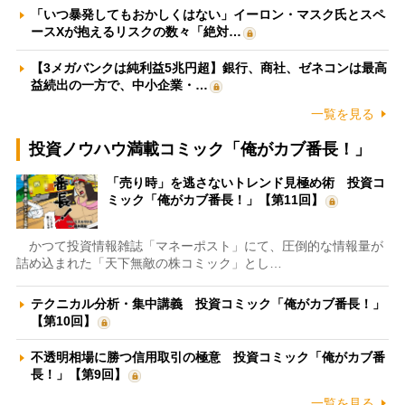
「いつ暴発してもおかしくはない」イーロン・マスク氏とスペ
ースXが抱えるリスクの数々「絶対…
【3メガバンクは純利益5兆円超】銀行、商社、ゼネコンは最高
益続出の一方で、中小企業・…
一覧を見る
投資ノウハウ満載コミック「俺がカブ番長！」
「売り時」を逃さないトレンド見極め術 投資コ
ミック「俺がカブ番長！」【第11回】
かつて投資情報雑誌「マネーポスト」にて、圧倒的な情報量が
詰め込まれた「天下無敵の株コミック」とし…
テクニカル分析・集中講義 投資コミック「俺がカブ番長！」
【第10回】
不透明相場に勝つ信用取引の極意 投資コミック「俺がカブ番
長！」【第9回】
一覧を見る