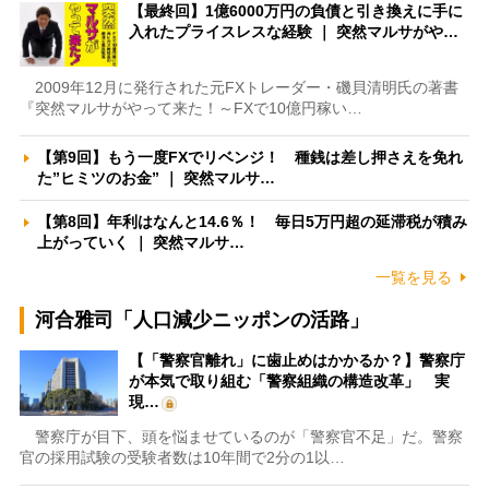
【最終回】1億6000万円の負債と引き換えに手に
入れたプライスレスな経験 ｜ 突然マルサがや…
2009年12月に発行された元FXトレーダー・磯貝清明氏の著書
『突然マルサがやって来た！～FXで10億円稼い…
【第9回】もう一度FXでリベンジ！ 種銭は差し押さえを免れ
た”ヒミツのお金” ｜ 突然マルサ…
【第8回】年利はなんと14.6％！ 毎日5万円超の延滞税が積み
上がっていく ｜ 突然マルサ…
一覧を見る
河合雅司「人口減少ニッポンの活路」
【「警察官離れ」に歯止めはかかるか？】警察庁
が本気で取り組む「警察組織の構造改革」 実
現…
警察庁が目下、頭を悩ませているのが「警察官不足」だ。警察
官の採用試験の受験者数は10年間で2分の1以…