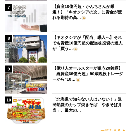
【資産10億円超・かんちさんが厳
7
選！】「キオクシアの次」に資金が流
れる期待の高…
【キオクシアが「配当」導入へ】それ
8
でも資産10億円超の配当株投資の達人
が「買う…
【億り人オールスターが狙う20銘柄】
9
「総資産69億円超」90歳現役トレーダ
ーから“10…
「北海道で知らない人はいない！」道
10
民熱愛のカップ焼きそば「やきそば弁
当」、最大の…
一覧を見る