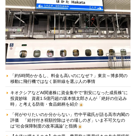
「約5時間かかるし、料金も高いのになぜ？」東京～博多間の
移動に飛行機ではなく新幹線を選ぶ人の事情
キオクシアなどAI関連株に資金集中で“割安になった成長株”に
投資妙味 資産1.5億円超の坂本慎太郎さんが「絶好の仕込み
時」と考える防衛・食品銘柄を紹介
「何がやりたいのか分からない」竹中平蔵氏が語る高市内閣の
評価 「給付付き税額控除はその場しのぎ」いま不可欠なの
は“社会保障制度の改革議論”と指摘