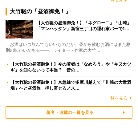
大竹聡の「昼酒御免！」
【大竹聡の昼酒御免！】「ネグローニ」「山崎」
「マンハッタン」新宿三丁目の隠れ家バーで1…
お酒はいつ飲んでもいいものだが、昼から飲むお酒にはまた格
別の味わいがある――。ライター・作家の大竹…
【大竹聡の昼酒御免！】今の若者は「なめろう」や「キヌカツ
ギ」を知らないって本当？ 昔の…
【大竹聡の昼酒御免！】京急線で多摩川越えて「川崎の大衆酒
場」へと昼酒旅 押し寄せるノス…
一覧を見る
著者・連載の一覧を見る