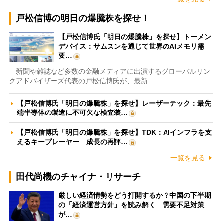
戸松信博の明日の爆騰株を探せ！
【戸松信博氏「明日の爆騰株」を探せ】トーメン
デバイス：サムスンを通じて世界のAIメモリ需
要…
新聞や雑誌など多数の金融メディアに出演するグローバルリン
クアドバイザーズ代表の戸松信博氏が、最新…
【戸松信博氏「明日の爆騰株」を探せ】レーザーテック：最先
端半導体の製造に不可欠な検査装…
【戸松信博氏「明日の爆騰株」を探せ】TDK：AIインフラを支
えるキープレーヤー 成長の再評…
一覧を見る
田代尚機のチャイナ・リサーチ
厳しい経済情勢をどう打開するか？中国の下半期
の「経済運営方針」を読み解く 需要不足対策
が…