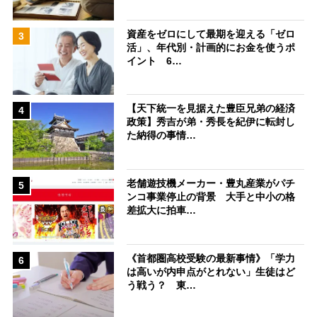
資産をゼロにして最期を迎える「ゼロ
3
活」、年代別・計画的にお金を使うポ
イント 6…
【天下統一を見据えた豊臣兄弟の経済
4
政策】秀吉が弟・秀長を紀伊に転封し
た納得の事情…
老舗遊技機メーカー・豊丸産業がパチ
5
ンコ事業停止の背景 大手と中小の格
差拡大に拍車…
《首都圏高校受験の最新事情》「学力
6
は高いが内申点がとれない」生徒はど
う戦う？ 東…