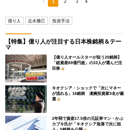
1
2
3
億り人
志水雅己
投資手法
【特集】億り人が注目する日本株銘柄＆テー
マ
【億り人オールスターが狙う20銘柄】
「総資産69億円超」の10人が選んだ注
目株
キオクシア・ショックで「次にマネー
が流れる」16銘柄 凄腕投資家3名が厳
選
2年弱で資産17.5倍の元証券マン・かぶ
カブキ氏が「キオクシア急落で次に狙
う」5銘柄を公開