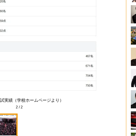
試実績（学校ホームページより）
2
/
2