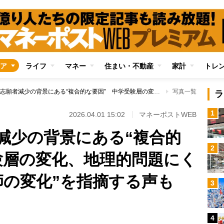
ア
ライフ
マネー
住まい・不動産
家計
トレ
麻布中学の志願者減少の背景にある“複合的な要因” 中学受験層の変化、地理的問題にくわえ、“学習塾講師の変化”を指摘する声も
写真一覧
ラ
1
2026.04.01 15:02
マネーポストWEB
減少の背景にある“複合的
2
験層の変化、地理的問題にく
師の変化”を指摘する声も
3
4
Loaded
: