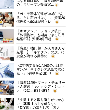
になる日は遠い」資産3億円超
のサラリーマン投資家…
「AI・半導体関連が“本命”であ
ることに変わりはない」資産20
億円超の90歳現役トレ…
【キオクシア・ショック後に
「株価倍増」も期待できる注目
銘柄5選】資産3億円超…
【資産10億円超・かんちさんが
厳選！】「キオクシアの次」に
資金が流れる期待の…
《2年弱で資産17.5倍の元証券
マンが「キオクシア急落で次に
狙う」5銘柄を公開》1…
【資産11億円マック・チェリー
さん厳選「キオクシア・ショッ
ク」後に大化け期待4…
「失敗すると取り返しがつかな
い」葬儀社の手を借りない
「DIY葬」の落とし穴 素人