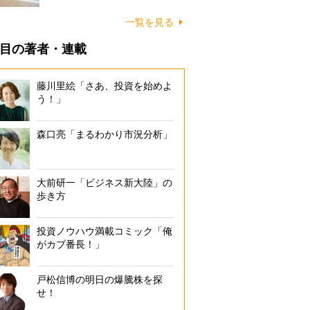
に…
一覧を見る
目の著者・連載
藤川里絵「さあ、投資を始めよ
う！」
森口亮「まるわかり市況分析」
大前研一「ビジネス新大陸」の
歩き方
投資ノウハウ満載コミック「俺
がカブ番長！」
戸松信博の明日の爆騰株を探
せ！