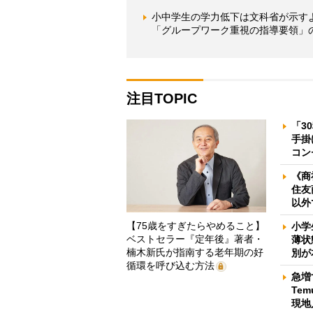
小中学生の学力低下は文科省が示す
「グループワーク重視の指導要領」
注目TOPIC
「3
手掛
コン
《商
住友
以外
【75歳をすぎたらやめること】
小学
ベストセラー『定年後』著者・
薄状
楠木新氏が指南する老年期の好
別が
循環を呼び込む方法
急増
Te
現地