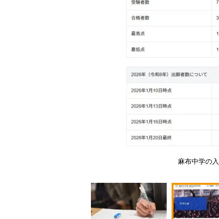
ージ）
麻布中学の入