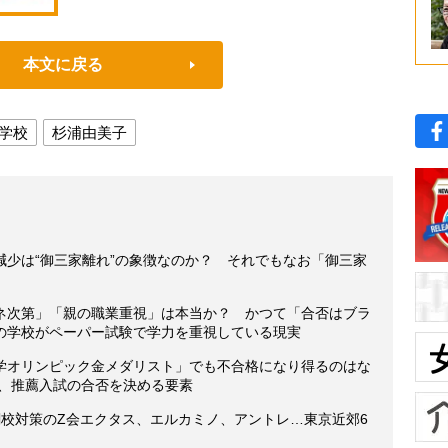
本文に戻る
学校
杉浦由美子
減少は“御三家離れ”の象徴なのか？ それでもなお「御三家
ネ次第」「親の職業重視」は本当か？ かつて「合否はブラ
の学校がペーパー試験で学力を重視している現実
数学オリンピック金メダリスト」でも不合格になり得るのはな
い、推薦入試の合否を決める要素
関校対策のZ会エクタス、エルカミノ、アントレ…東京近郊6