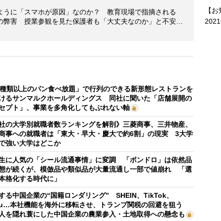
【お
ように「スマホが原因」なのか？ 教育現場で指摘される
202
の弊害 授業参観を見た保護者も「大丈夫なのか」と不安…
0種類以上のパン食べ放題」で行列のできる新形態レストランを
けるサンマルクホールディングス 同社に聞いた「店舗展開の
セプト」、事業を多角化してもぶれない軸
社の大学別就職者数ランキングを解剖》三菱商事、三井物産、
商事への就職者は「東大・早大・慶大で約6割」の現実 3大学
で強い大学はどこか
生に人気の「シール流通事情」に変調 「ボンドロ」は依然品
態が続くが、模倣品や類似品が大量流通し一部で値崩れ 「選
本格化する時代に」
する中国企業の“国籍ロンダリング” SHEIN、TikTok、
mu…本社機能を海外に移転させ、トランプ関税の回避を狙う
人を隠れ蓑にした中国企業の農業参入・土地取得への懸念も