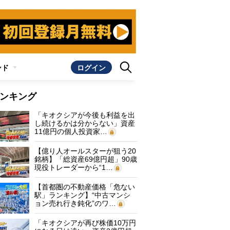
ンド
ログイン
ンキング
「キオクシアが今後も利益を出
し続けるかは分からない」資産
11億円の個人投資家…
【億り人オールスターが狙う20
銘柄】「総資産69億円超」90歳
現役トレーダーから“1…
【首都圏の不動産価格「危ない
駅」ランキング】“中古マンシ
ョン売れ行き鈍化”のワ…
「キオクシアが再び株価10万円