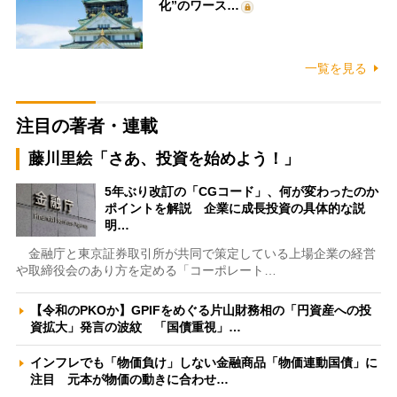
化”のワース…
一覧を見る
注目の著者・連載
藤川里絵「さあ、投資を始めよう！」
5年ぶり改訂の「CGコード」、何が変わったのか
ポイントを解説 企業に成長投資の具体的な説
明…
金融庁と東京証券取引所が共同で策定している上場企業の経営
や取締役会のあり方を定める「コーポレート…
【令和のPKOか】GPIFをめぐる片山財務相の「円資産への投
資拡大」発言の波紋 「国債重視」…
インフレでも「物価負け」しない金融商品「物価連動国債」に
注目 元本が物価の動きに合わせ…