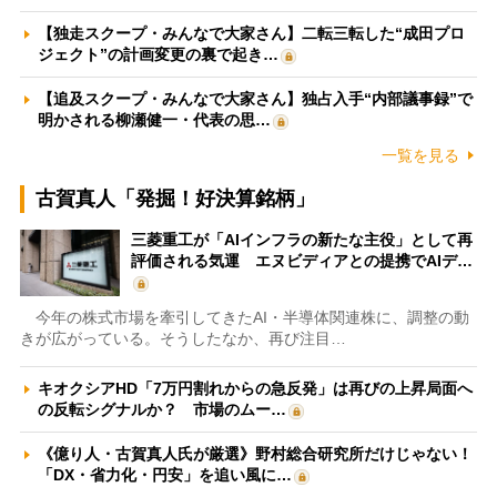
【独走スクープ・みんなで大家さん】二転三転した“成田プロ
ジェクト”の計画変更の裏で起き…
【追及スクープ・みんなで大家さん】独占入手“内部議事録”で
明かされる柳瀬健一・代表の思…
一覧を見る
古賀真人「発掘！好決算銘柄」
三菱重工が「AIインフラの新たな主役」として再
評価される気運 エヌビディアとの提携でAIデ…
今年の株式市場を牽引してきたAI・半導体関連株に、調整の動
きが広がっている。そうしたなか、再び注目…
キオクシアHD「7万円割れからの急反発」は再びの上昇局面へ
の反転シグナルか？ 市場のムー…
《億り人・古賀真人氏が厳選》野村総合研究所だけじゃない！
「DX・省力化・円安」を追い風に…