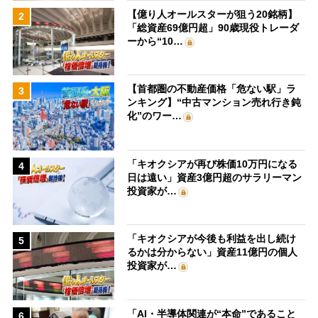
【億り人オールスターが狙う20銘柄】
2
「総資産69億円超」90歳現役トレーダ
ーから“10…
【首都圏の不動産価格「危ない駅」ラ
3
ンキング】“中古マンション売れ行き鈍
化”のワー…
「キオクシアが再び株価10万円になる
4
日は遠い」資産3億円超のサラリーマン
投資家が…
「キオクシアが今後も利益を出し続け
5
るかは分からない」資産11億円の個人
投資家が…
「AI・半導体関連が“本命”であること
6