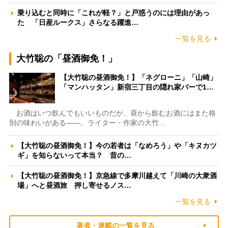
乗り込むと同時に「これが軽？」と戸惑うのには理由があっ
た 「日産ルークス」さらなる躍進…
一覧を見る
大竹聡の「昼酒御免！」
【大竹聡の昼酒御免！】「ネグローニ」「山崎」
「マンハッタン」新宿三丁目の隠れ家バーで1…
お酒はいつ飲んでもいいものだが、昼から飲むお酒にはまた格
別の味わいがある――。ライター・作家の大竹…
【大竹聡の昼酒御免！】今の若者は「なめろう」や「キヌカツ
ギ」を知らないって本当？ 昔の…
【大竹聡の昼酒御免！】京急線で多摩川越えて「川崎の大衆酒
場」へと昼酒旅 押し寄せるノス…
一覧を見る
著者・連載の一覧を見る