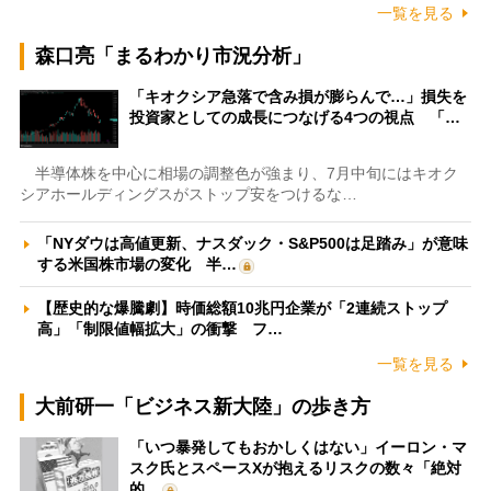
一覧を見る
森口亮「まるわかり市況分析」
「キオクシア急落で含み損が膨らんで…」損失を
投資家としての成長につなげる4つの視点 「…
半導体株を中心に相場の調整色が強まり、7月中旬にはキオク
シアホールディングスがストップ安をつけるな…
「NYダウは高値更新、ナスダック・S&P500は足踏み」が意味
する米国株市場の変化 半…
【歴史的な爆騰劇】時価総額10兆円企業が「2連続ストップ
高」「制限値幅拡大」の衝撃 フ…
一覧を見る
大前研一「ビジネス新大陸」の歩き方
「いつ暴発してもおかしくはない」イーロン・マ
スク氏とスペースXが抱えるリスクの数々「絶対
的…