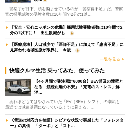
警察庁が目下、頭を悩ませているのが「警察官不足」だ。警察
官の採用試験の受験者数は10年間で2分の1以…
【安全・安心ニッポンの危機】採用試験受験者数は10年間で2
分の1以下に！ 出生数減がも…
【医療崩壊】人口減少で「医師不足」に加えて「患者不足」に
見舞われ地域医療が限界に 今後…
一覧を見る
快適クルマ生活 乗ってみた、使ってみた
【4ヶ月間で受注累計6000台】BEV普及の障壁と
なる「航続距離の不安」「充電のストレス」解
消…
あれほどもてはやされていた「EV（BEV）シフト」の潮流も、
最近では減速基調になっているように見える。…
《雪道の対応力を検証》シビアな状況で実感した「フォレスタ
ー」の真価 「ターボ」と「スト…