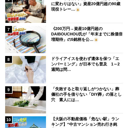
に変わりはない」資産20億円超の90歳
現役トレー…
《200万円→資産10億円超の
7
DAIBOUCHOU氏が「年末までに株価倍
増期待」の5銘柄を公…
ドライアイスを使わず遺体を保つ「エ
8
ンバーミング」が日本でも普及 1～2
週間は問…
「失敗すると取り返しがつかない」葬
9
儀社の手を借りない「DIY葬」の落とし
穴 素人には…
【大阪の不動産価格「危ない駅」ラン
10
キング】“中古マンション売れ行き鈍