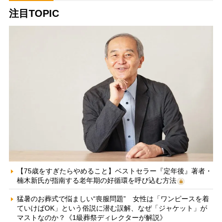
注目TOPIC
【75歳をすぎたらやめること】ベストセラー『定年後』著者・
楠木新氏が指南する老年期の好循環を呼び込む方法
猛暑のお葬式で悩ましい“喪服問題” 女性は「ワンピースを着
ていけばOK」という俗説に潜む誤解、なぜ「ジャケット」が
マストなのか？《1級葬祭ディレクターが解説》