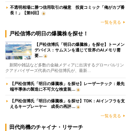
不透明相場に勝つ信用取引の極意 投資コミック「俺がカブ番
長！」【第9回】
一覧を見る
戸松信博の明日の爆騰株を探せ！
【戸松信博氏「明日の爆騰株」を探せ】トーメン
デバイス：サムスンを通じて世界のAIメモリ需
要…
新聞や雑誌など多数の金融メディアに出演するグローバルリン
クアドバイザーズ代表の戸松信博氏が、最新…
【戸松信博氏「明日の爆騰株」を探せ】レーザーテック：最先
端半導体の製造に不可欠な検査装…
【戸松信博氏「明日の爆騰株」を探せ】TDK：AIインフラを支
えるキープレーヤー 成長の再評…
一覧を見る
田代尚機のチャイナ・リサーチ