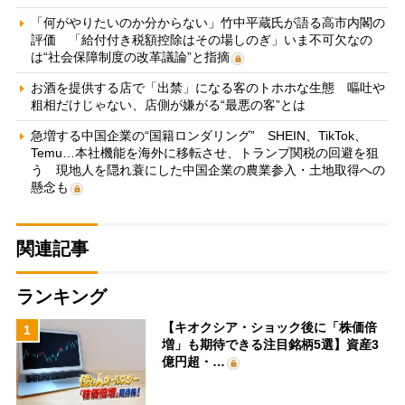
「何がやりたいのか分からない」竹中平蔵氏が語る高市内閣の
評価 「給付付き税額控除はその場しのぎ」いま不可欠なの
は“社会保障制度の改革議論”と指摘
お酒を提供する店で「出禁」になる客のトホホな生態 嘔吐や
粗相だけじゃない、店側が嫌がる“最悪の客”とは
急増する中国企業の“国籍ロンダリング” SHEIN、TikTok、
Temu…本社機能を海外に移転させ、トランプ関税の回避を狙
う 現地人を隠れ蓑にした中国企業の農業参入・土地取得への
懸念も
関連記事
ランキング
【キオクシア・ショック後に「株価倍
1
増」も期待できる注目銘柄5選】資産3
億円超・…