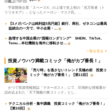
宇宙開発企業「スペースX」の上場で史上初の「兆万長者（ト
リリオネア）」となったイーロン・マスク氏。…
【3メガバンクは純利益5兆円超】銀行、商社、ゼネコンは最高
益続出の一方で、中小企業・…
急増する中国企業の“国籍ロンダリング” SHEIN、TikTok、
Temu…本社機能を海外に移転させ…
一覧を見る
投資ノウハウ満載コミック「俺がカブ番長！」
「売り時」を逃さないトレンド見極め術 投資コ
ミック「俺がカブ番長！」【第11回】
かつて投資情報雑誌「マネーポスト」にて、圧倒的な情報量が
詰め込まれた「天下無敵の株コミック」とし…
テクニカル分析・集中講義 投資コミック「俺がカブ番長！」
【第10回】