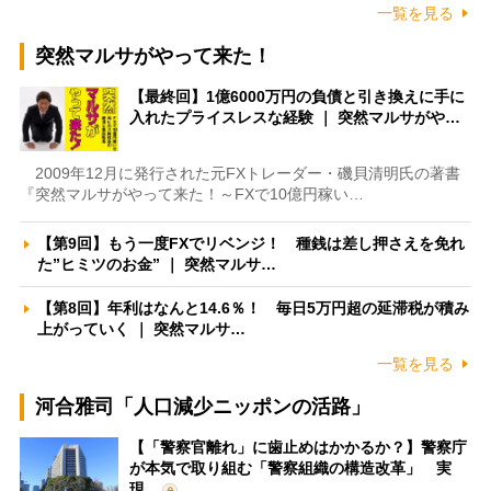
一覧を見る
突然マルサがやって来た！
【最終回】1億6000万円の負債と引き換えに手に
入れたプライスレスな経験 ｜ 突然マルサがや…
2009年12月に発行された元FXトレーダー・磯貝清明氏の著書
『突然マルサがやって来た！～FXで10億円稼い…
【第9回】もう一度FXでリベンジ！ 種銭は差し押さえを免れ
た”ヒミツのお金” ｜ 突然マルサ…
【第8回】年利はなんと14.6％！ 毎日5万円超の延滞税が積み
上がっていく ｜ 突然マルサ…
一覧を見る
河合雅司「人口減少ニッポンの活路」
【「警察官離れ」に歯止めはかかるか？】警察庁
が本気で取り組む「警察組織の構造改革」 実
現…