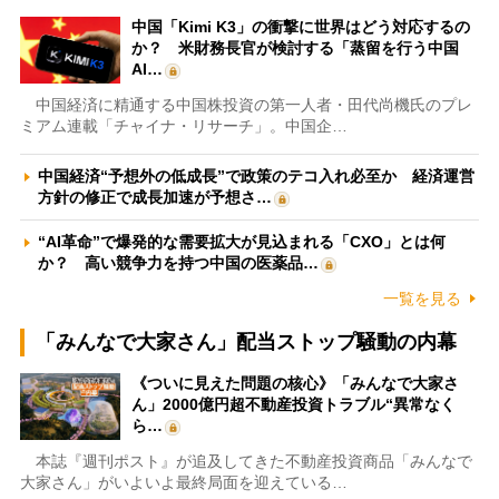
中国「Kimi K3」の衝撃に世界はどう対応するの
か？ 米財務長官が検討する「蒸留を行う中国
AI…
中国経済に精通する中国株投資の第一人者・田代尚機氏のプレ
ミアム連載「チャイナ・リサーチ」。中国企…
中国経済“予想外の低成長”で政策のテコ入れ必至か 経済運営
方針の修正で成長加速が予想さ…
“AI革命”で爆発的な需要拡大が見込まれる「CXO」とは何
か？ 高い競争力を持つ中国の医薬品…
一覧を見る
「みんなで大家さん」配当ストップ騒動の内幕
《ついに見えた問題の核心》「みんなで大家さ
ん」2000億円超不動産投資トラブル“異常なく
ら…
本誌『週刊ポスト』が追及してきた不動産投資商品「みんなで
大家さん」がいよいよ最終局面を迎えている…