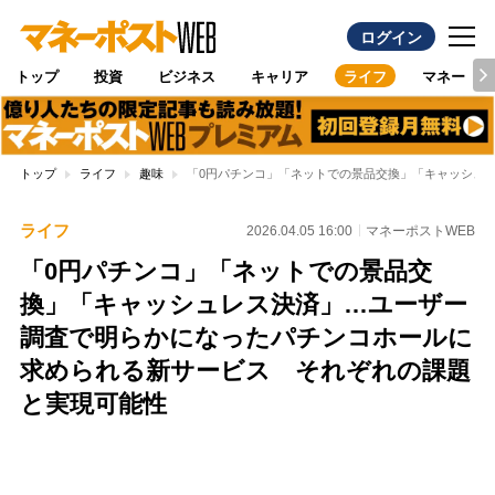
ログイン
トップ
投資
ビジネス
キャリア
ライフ
マネー
トップ
ライフ
趣味
「0円パチンコ」「ネットでの景品交換」「キャッシュ
ライフ
2026.04.05 16:00
マネーポストWEB
「0円パチンコ」「ネットでの景品交
換」「キャッシュレス決済」…ユーザー
調査で明らかになったパチンコホールに
求められる新サービス それぞれの課題
と実現可能性
Loaded
:
100.00%
/
Unmute