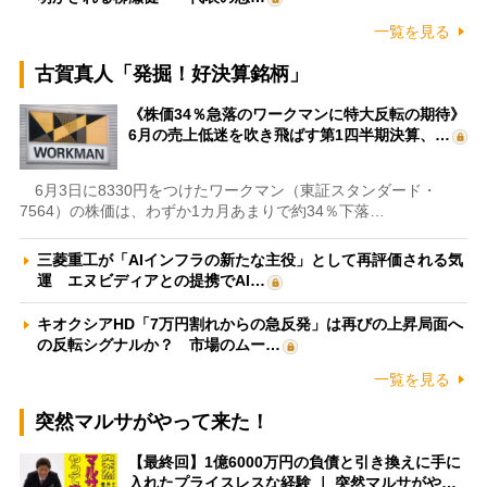
一覧を見る
古賀真人「発掘！好決算銘柄」
《株価34％急落のワークマンに特大反転の期待》
6月の売上低迷を吹き飛ばす第1四半期決算、…
6月3日に8330円をつけたワークマン（東証スタンダード・
7564）の株価は、わずか1カ月あまりで約34％下落…
三菱重工が「AIインフラの新たな主役」として再評価される気
運 エヌビディアとの提携でAI…
キオクシアHD「7万円割れからの急反発」は再びの上昇局面へ
の反転シグナルか？ 市場のムー…
一覧を見る
突然マルサがやって来た！
【最終回】1億6000万円の負債と引き換えに手に
入れたプライスレスな経験 ｜ 突然マルサがや…