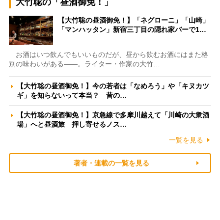
大竹聡の「昼酒御免！」
【大竹聡の昼酒御免！】「ネグローニ」「山崎」
「マンハッタン」新宿三丁目の隠れ家バーで1…
お酒はいつ飲んでもいいものだが、昼から飲むお酒にはまた格
別の味わいがある――。ライター・作家の大竹…
【大竹聡の昼酒御免！】今の若者は「なめろう」や「キヌカツ
ギ」を知らないって本当？ 昔の…
【大竹聡の昼酒御免！】京急線で多摩川越えて「川崎の大衆酒
場」へと昼酒旅 押し寄せるノス…
一覧を見る
著者・連載の一覧を見る