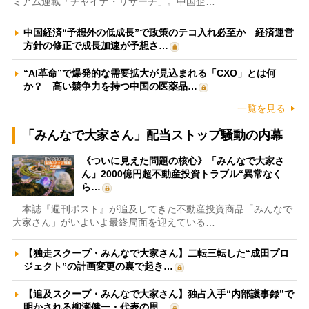
ミアム連載「チャイナ・リサーチ」。中国企…
中国経済“予想外の低成長”で政策のテコ入れ必至か 経済運営
方針の修正で成長加速が予想さ…
“AI革命”で爆発的な需要拡大が見込まれる「CXO」とは何
か？ 高い競争力を持つ中国の医薬品…
一覧を見る
「みんなで大家さん」配当ストップ騒動の内幕
《ついに見えた問題の核心》「みんなで大家さ
ん」2000億円超不動産投資トラブル“異常なく
ら…
本誌『週刊ポスト』が追及してきた不動産投資商品「みんなで
大家さん」がいよいよ最終局面を迎えている…
【独走スクープ・みんなで大家さん】二転三転した“成田プロ
ジェクト”の計画変更の裏で起き…
【追及スクープ・みんなで大家さん】独占入手“内部議事録”で
明かされる柳瀬健一・代表の思…