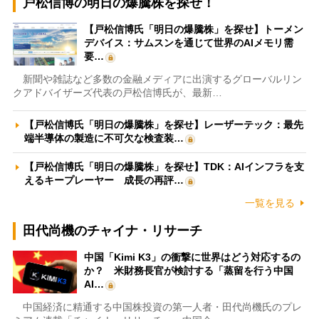
戸松信博の明日の爆騰株を探せ！
【戸松信博氏「明日の爆騰株」を探せ】トーメン
デバイス：サムスンを通じて世界のAIメモリ需
要…
新聞や雑誌など多数の金融メディアに出演するグローバルリン
クアドバイザーズ代表の戸松信博氏が、最新…
【戸松信博氏「明日の爆騰株」を探せ】レーザーテック：最先
端半導体の製造に不可欠な検査装…
【戸松信博氏「明日の爆騰株」を探せ】TDK：AIインフラを支
えるキープレーヤー 成長の再評…
一覧を見る
田代尚機のチャイナ・リサーチ
中国「Kimi K3」の衝撃に世界はどう対応するの
か？ 米財務長官が検討する「蒸留を行う中国
AI…
中国経済に精通する中国株投資の第一人者・田代尚機氏のプレ