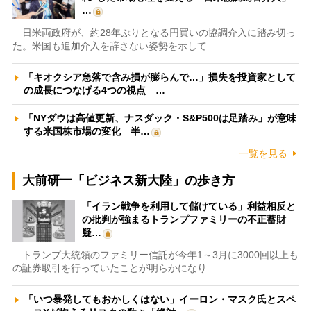
…
日米両政府が、約28年ぶりとなる円買いの協調介入に踏み切っ
た。米国も追加介入を辞さない姿勢を示して…
「キオクシア急落で含み損が膨らんで…」損失を投資家として
の成長につなげる4つの視点 …
「NYダウは高値更新、ナスダック・S&P500は足踏み」が意味
する米国株市場の変化 半…
一覧を見る
大前研一「ビジネス新大陸」の歩き方
「イラン戦争を利用して儲けている」利益相反と
の批判が強まるトランプファミリーの不正蓄財
疑…
トランプ大統領のファミリー信託が今年1～3月に3000回以上も
の証券取引を行っていたことが明らかになり…
「いつ暴発してもおかしくはない」イーロン・マスク氏とスペ