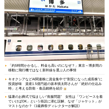
「約5時間かかるし、料金も高いのになぜ？」東京～博多間の
移動に飛行機ではなく新幹線を選ぶ人の事情
キオクシアなどAI関連株に資金集中で“割安になった成長株”に
投資妙味 資産1.5億円超の坂本慎太郎さんが「絶好の仕込み
時」と考える防衛・食品銘柄を紹介
猛暑のお葬式で悩ましい“喪服問題” 女性は「ワンピースを着
ていけばOK」という俗説に潜む誤解、なぜ「ジャケット」が
マストなのか？《1級葬祭ディレクターが解説》