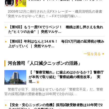
2009年12月に発行された元FXトレーダー・磯貝清明氏の著書
『突然マルサがやって来た！～FXで10億円稼い…
【第9回】もう一度FXでリベンジ！ 種銭は差し押さえを免れ
た”ヒミツのお金” ｜ 突然マルサ…
【第8回】年利はなんと14.6％！ 毎日5万円超の延滞税が積み
上がっていく ｜ 突然マルサ…
一覧を見る
河合雅司「人口減少ニッポンの活路」
【「警察官離れ」に歯止めはかかるか？】警察庁
が本気で取り組む「警察組織の構造改革」 実
現…
警察庁が目下、頭を悩ませているのが「警察官不足」だ。警察
官の採用試験の受験者数は10年間で2分の1以…
【安全・安心ニッポンの危機】採用試験受験者数は10年間で2