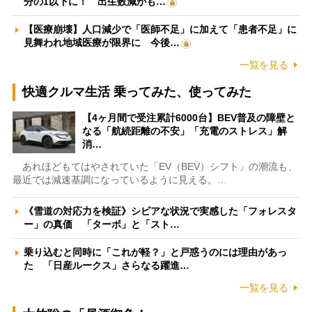
分の1以下に！ 出生数減がも…
【医療崩壊】人口減少で「医師不足」に加えて「患者不足」に
見舞われ地域医療が限界に 今後…
一覧を見る
快適クルマ生活 乗ってみた、使ってみた
【4ヶ月間で受注累計6000台】BEV普及の障壁と
なる「航続距離の不安」「充電のストレス」解
消…
あれほどもてはやされていた「EV（BEV）シフト」の潮流も、
最近では減速基調になっているように見える。…
《雪道の対応力を検証》シビアな状況で実感した「フォレスタ
ー」の真価 「ターボ」と「スト…
乗り込むと同時に「これが軽？」と戸惑うのには理由があっ
た 「日産ルークス」さらなる躍進…
一覧を見る