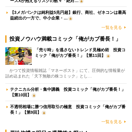
ースXが抱えるリスクの数々「絶対…
【3メガバンクは純利益5兆円超】銀行、商社、ゼネコンは最高
益続出の一方で、中小企業・…
一覧を見る
投資ノウハウ満載コミック「俺がカブ番長！」
「売り時」を逃さないトレンド見極め術 投資コ
ミック「俺がカブ番長！」【第11回】
かつて投資情報雑誌「マネーポスト」にて、圧倒的な情報量が
詰め込まれた「天下無敵の株コミック」とし…
テクニカル分析・集中講義 投資コミック「俺がカブ番長！」
【第10回】
不透明相場に勝つ信用取引の極意 投資コミック「俺がカブ番
長！」【第9回】
一覧を見る