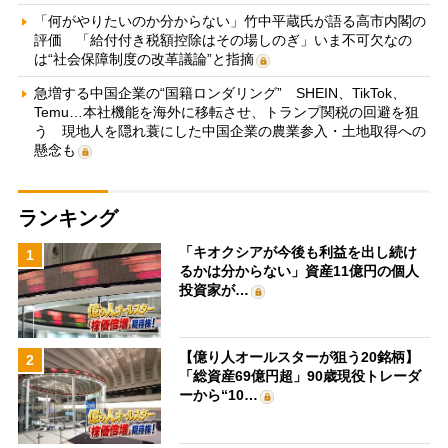
「何がやりたいのか分からない」竹中平蔵氏が語る高市内閣の
評価 「給付付き税額控除はその場しのぎ」いま不可欠なの
は“社会保障制度の改革議論”と指摘
急増する中国企業の“国籍ロンダリング” SHEIN、TikTok、
Temu…本社機能を海外に移転させ、トランプ関税の回避を狙
う 現地人を隠れ蓑にした中国企業の農業参入・土地取得への
懸念も
ランキング
「キオクシアが今後も利益を出し続け
1
るかは分からない」資産11億円の個人
投資家が…
【億り人オールスターが狙う20銘柄】
2
「総資産69億円超」90歳現役トレーダ
ーから“10…