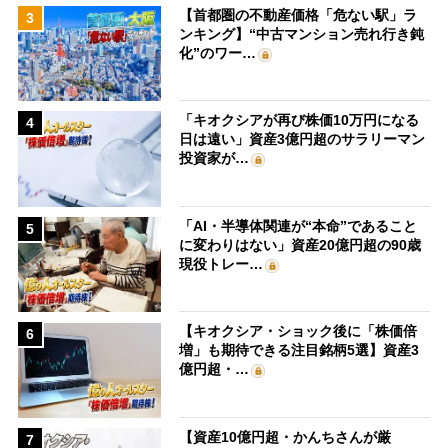
【首都圏の不動産価格「危ない駅」ラ
3
ンキング】“中古マンション売れ行き鈍
化”のワー…
「キオクシアが再び株価10万円になる
4
日は遠い」資産3億円超のサラリーマン
投資家が…
「AI・半導体関連が“本命”であること
5
に変わりはない」資産20億円超の90歳
現役トレー…
【キオクシア・ショック後に「株価倍
6
増」も期待できる注目銘柄5選】資産3
億円超・…
【資産10億円超・かんちさんが厳
7