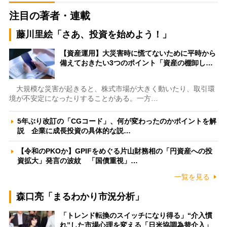
注目の著者・連載
藤川里絵「さあ、投資を始めよう！」
【資産運用】大災害時に慌てないために平時から
備えておきたい3つのポイント「資産の棚卸し…
大規模な災害が起きると、株式市場が大きく動いたり、取引環
境が不安定になったりすることがある。一方…
5年ぶり改訂の「CGコード」、何が変わったのかポイントを解
説 企業に成長投資の具体的な説…
【令和のPKOか】GPIFをめぐる片山財務相の「円資産への投
資拡大」発言の波紋 「国債重視」…
一覧を見る
森口亮「まるわかり市況分析」
「トレンド転換のスイッチになり得る」“介入慣
れ”した市場心理を変える「日米協調為替介入」