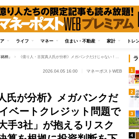
ア
ライフ
マネー
住まい・不動産
家計
トレ
算銘柄」
《億り人・古賀真人氏が分析》メガバンクだけじゃない！プライベートクレジット問題で警戒すべき「金融大手3社」が抱えるリスクを解説 直近の好決算を根拠に投資判断を下す危うさ
ラ
1
2026.04.05 16:00
マネーポストWEB
2
人氏が分析》メガバンクだ
イベートクレジット問題で
3
大手3社」が抱えるリスク
4
決算を根拠に投資判断を下