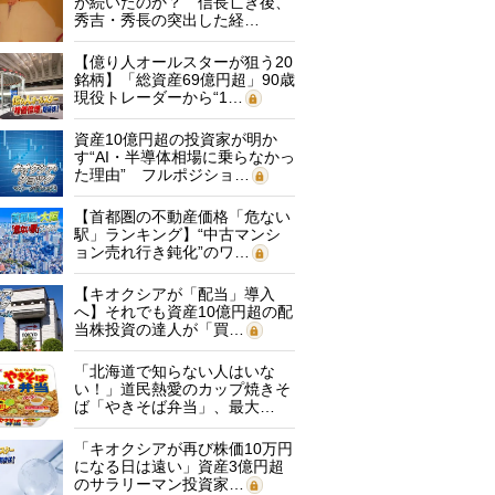
が続いたのか？ 信長亡き後、
秀吉・秀長の突出した経…
【億り人オールスターが狙う20
銘柄】「総資産69億円超」90歳
現役トレーダーから“1…
資産10億円超の投資家が明か
す“AI・半導体相場に乗らなかっ
た理由” フルポジショ…
【首都圏の不動産価格「危ない
駅」ランキング】“中古マンシ
ョン売れ行き鈍化”のワ…
【キオクシアが「配当」導入
へ】それでも資産10億円超の配
当株投資の達人が「買…
「北海道で知らない人はいな
い！」道民熱愛のカップ焼きそ
ば「やきそば弁当」、最大…
「キオクシアが再び株価10万円
になる日は遠い」資産3億円超
のサラリーマン投資家…