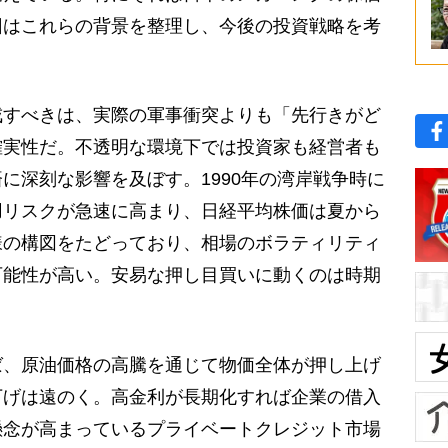
回はこれらの背景を整理し、今後の投資戦略を考
すべきは、実際の軍事衝突よりも「先行きがど
確実性だ。不透明な環境下では投資家も経営者も
に深刻な影響を及ぼす。1990年の湾岸戦争時に
用リスクが急速に高まり、日経平均株価は夏から
様の構図をたどっており、相場のボラティリティ
可能性が高い。安易な押し目買いに動くのは時期
、原油価格の高騰を通じて物価全体が押し上げ
下げは遠のく。高金利が長期化すれば企業の借入
懸念が高まっているプライベートクレジット市場