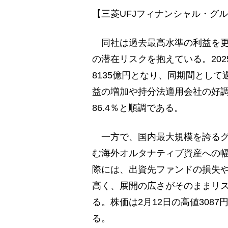
【三菱UFJフィナンシャル・グル
同社は過去最高水準の利益を更
の潜在リスクを抱えている。20
8135億円となり、同期間とし
益の増加や持分法適用会社の好
86.4％と順調である。
一方で、国内最大規模を誇るグ
む海外オルタナティブ資産への
際には、出資先ファンドの損失
高く、展開の広さがそのままリ
る。株価は2月12日の高値3087
る。