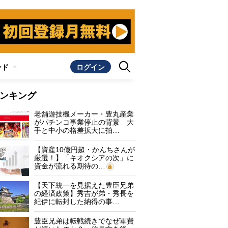
ンド
ログイン
ンキング
老舗遊技機メーカー・豊丸産業
がパチンコ事業停止の背景 大
手と中小の格差拡大に拍…
【資産10億円超・かんちさんが
厳選！】「キオクシアの次」に
資金が流れる期待の…
【天下統一を見据えた豊臣兄弟
の経済政策】秀吉が弟・秀長を
紀伊に転封した納得の事…
豊臣兄弟は転戦続きでなぜ軍費