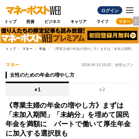
ログイン
トップ
投資
ビジネス
キャリア
ライフ
マネー
トップ
マネー
年金
《専業主婦の年金の増やし方》まずは「未加入期間」「
マネー
2026.04.15 15:03
女性セブン
女性のための年金の増やし方
1
2
＃
＃
《専業主婦の年金の増やし方》まずは
「未加入期間」「未納分」を埋めて国民
年金を満額に パートで働いて厚生年金
に加入する選択肢も