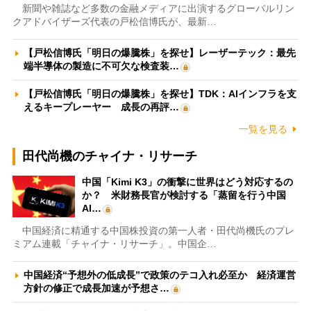
新聞や雑誌など多数の金融メディアに出演するグローバルリン
クアドバイザーズ代表の戸松信博氏が、最新…
【戸松信博氏「明日の爆騰株」を探せ】レーザーテック：最先
端半導体の製造に不可欠な検査装…
【戸松信博氏「明日の爆騰株」を探せ】TDK：AIインフラを支
えるキープレーヤー 成長の再評…
一覧を見る
田代尚機のチャイナ・リサーチ
中国「Kimi K3」の衝撃に世界はどう対応するの
か？ 米財務長官が検討する「蒸留を行う中国
AI…
中国経済に精通する中国株投資の第一人者・田代尚機氏のプレ
ミアム連載「チャイナ・リサーチ」。中国企…
中国経済“予想外の低成長”で政策のテコ入れ必至か 経済運営
方針の修正で成長加速が予想さ…