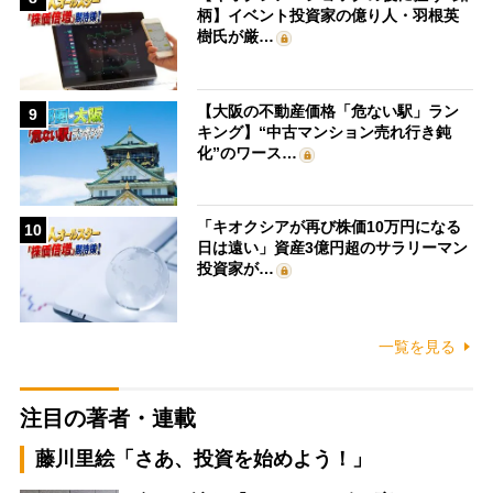
柄】イベント投資家の億り人・羽根英
樹氏が厳…
【大阪の不動産価格「危ない駅」ラン
9
キング】“中古マンション売れ行き鈍
化”のワース…
「キオクシアが再び株価10万円になる
10
日は遠い」資産3億円超のサラリーマン
投資家が…
一覧を見る
注目の著者・連載
藤川里絵「さあ、投資を始めよう！」