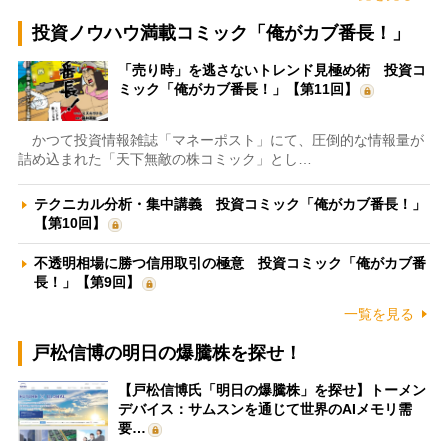
投資ノウハウ満載コミック「俺がカブ番長！」
「売り時」を逃さないトレンド見極め術 投資コ
ミック「俺がカブ番長！」【第11回】
かつて投資情報雑誌「マネーポスト」にて、圧倒的な情報量が
詰め込まれた「天下無敵の株コミック」とし…
テクニカル分析・集中講義 投資コミック「俺がカブ番長！」
【第10回】
不透明相場に勝つ信用取引の極意 投資コミック「俺がカブ番
長！」【第9回】
一覧を見る
戸松信博の明日の爆騰株を探せ！
【戸松信博氏「明日の爆騰株」を探せ】トーメン
デバイス：サムスンを通じて世界のAIメモリ需
要…