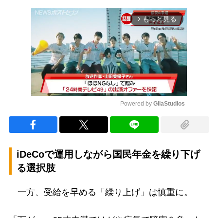
もっと見る
arrow_forward_ios
Powered by 
GliaStudios
Mute
iDeCoで運用しながら国民年金を繰り下げ
る選択肢
一方、受給を早める「繰り上げ」は慎重に。