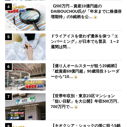
《200万円→資産10億円超の
4
DAIBOUCHOU氏が「年末までに株価倍
増期待」の5銘柄を公…
ドライアイスを使わず遺体を保つ「エ
5
ンバーミング」が日本でも普及 1～2
週間は問…
【億り人オールスターが狙う20銘柄】
6
「総資産69億円超」90歳現役トレーダ
ーから“10…
【世帯年収別・東京23区マンション
7
「狙い目駅」を大公開】年収500万円、
700万円で…
【キオクシア・ショックの後に狙う5銘
8