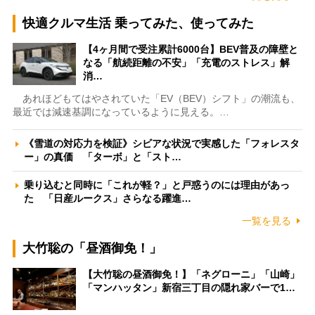
快適クルマ生活 乗ってみた、使ってみた
【4ヶ月間で受注累計6000台】BEV普及の障壁と
なる「航続距離の不安」「充電のストレス」解
消…
あれほどもてはやされていた「EV（BEV）シフト」の潮流も、
最近では減速基調になっているように見える。…
《雪道の対応力を検証》シビアな状況で実感した「フォレスタ
ー」の真価 「ターボ」と「スト…
乗り込むと同時に「これが軽？」と戸惑うのには理由があっ
た 「日産ルークス」さらなる躍進…
一覧を見る
大竹聡の「昼酒御免！」
【大竹聡の昼酒御免！】「ネグローニ」「山崎」
「マンハッタン」新宿三丁目の隠れ家バーで1…