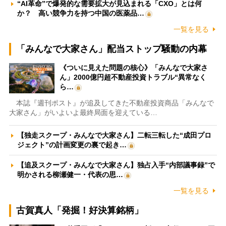
“AI革命”で爆発的な需要拡大が見込まれる「CXO」とは何
か？ 高い競争力を持つ中国の医薬品…
一覧を見る
「みんなで大家さん」配当ストップ騒動の内幕
《ついに見えた問題の核心》「みんなで大家さ
ん」2000億円超不動産投資トラブル“異常なく
ら…
本誌『週刊ポスト』が追及してきた不動産投資商品「みんなで
大家さん」がいよいよ最終局面を迎えている…
【独走スクープ・みんなで大家さん】二転三転した“成田プロ
ジェクト”の計画変更の裏で起き…
【追及スクープ・みんなで大家さん】独占入手“内部議事録”で
明かされる柳瀬健一・代表の思…
一覧を見る
古賀真人「発掘！好決算銘柄」