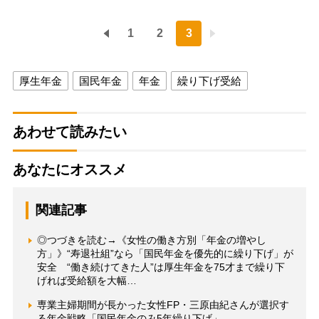
1
2
3
厚生年金
国民年金
年金
繰り下げ受給
あわせて読みたい
あなたにオススメ
関連記事
◎つづきを読む→《女性の働き方別「年金の増やし
方」》“寿退社組”なら「国民年金を優先的に繰り下げ」が
安全 “働き続けてきた人”は厚生年金を75才まで繰り下
げれば受給額を大幅…
専業主婦期間が長かった女性FP・三原由紀さんが選択す
る年金戦略「国民年金のみ5年繰り下げ」