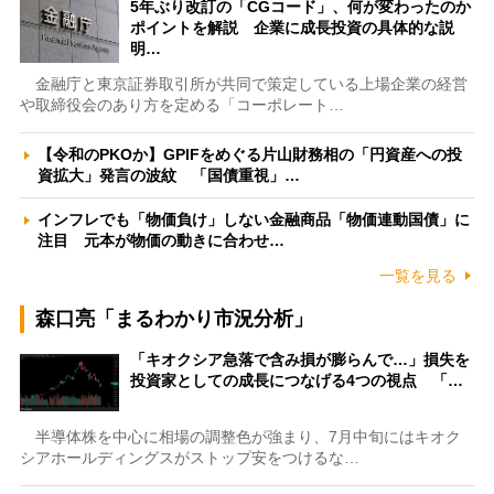
5年ぶり改訂の「CGコード」、何が変わったのか
ポイントを解説 企業に成長投資の具体的な説
明…
金融庁と東京証券取引所が共同で策定している上場企業の経営
や取締役会のあり方を定める「コーポレート…
【令和のPKOか】GPIFをめぐる片山財務相の「円資産への投
資拡大」発言の波紋 「国債重視」…
インフレでも「物価負け」しない金融商品「物価連動国債」に
注目 元本が物価の動きに合わせ…
一覧を見る
森口亮「まるわかり市況分析」
「キオクシア急落で含み損が膨らんで…」損失を
投資家としての成長につなげる4つの視点 「…
半導体株を中心に相場の調整色が強まり、7月中旬にはキオク
シアホールディングスがストップ安をつけるな…