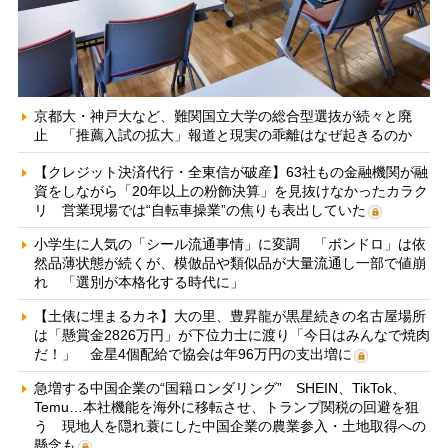
京都大・神戸大など、難関国立大学の総合型選抜が続々と廃
止 「推薦入試の拡大」報道と現実の乖離はなぜ起きるのか
【クレジット決済代行・全東信が破産】63社もの金融機関が融
資をしながら「20年以上の粉飾決算」を見抜けなかったカラク
リ 営業現場では“自転車操業”の焦りも表出していた
小学生に人気の「シール流通事情」に変調 「ボンドロ」は依
然品薄状態が続くが、模倣品や類似品が大量流通し一部で値崩
れ 「選別が本格化する時代に」
【土俵に埋まるカネ】大の里、豊昇龍が黒星続きの名古屋場所
は「懸賞金2826万円」が下位力士に渡り「今日はみんなで焼肉
だ！」 金星4個配給で協会は年96万円の支出増に
急増する中国企業の“国籍ロンダリング” SHEIN、TikTok、
Temu…本社機能を海外に移転させ、トランプ関税の回避を狙
う 現地人を隠れ蓑にした中国企業の農業参入・土地取得への
懸念も