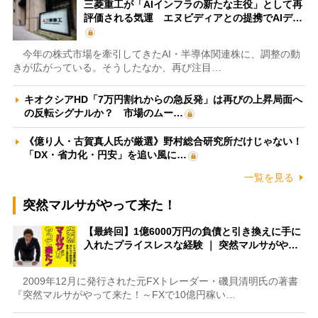
三菱重工が「AIインフラの新たな主役」として再
評価される気運 エヌビディアとの提携でAIデ…
今年の株式市場を牽引してきたAI・半導体関連株に、調整の動
きが広がっている。そうしたなか、再び注目…
キオクシアHD「7万円割れからの急反発」は再びの上昇局面へ
の反転シグナルか？ 市場のムー…
《億り人・古賀真人氏が厳選》野村総合研究所だけじゃない！
「DX・省力化・円安」を追い風に…
一覧を見る
突然マルサがやって来た！
【最終回】1億6000万円の負債と引き換えに手に
入れたプライスレスな経験 ｜ 突然マルサがや…
2009年12月に発行された元FXトレーダー・磯貝清明氏の著書
『突然マルサがやって来た！～FXで10億円稼い…