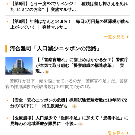
【第9回】もう一度FXでリベンジ！ 種銭は差し押さえを免れ
た”ヒミツのお金” ｜ 突然マルサ…
【第8回】年利はなんと14.6％！ 毎日5万円超の延滞税が積み
上がっていく ｜ 突然マルサ…
一覧を見る
河合雅司「人口減少ニッポンの活路」
【「警察官離れ」に歯止めはかかるか？】警察庁
が本気で取り組む「警察組織の構造改革」 実
現…
警察庁が目下、頭を悩ませているのが「警察官不足」だ。警察
官の採用試験の受験者数は10年間で2分の1以…
【安全・安心ニッポンの危機】採用試験受験者数は10年間で2
分の1以下に！ 出生数減がも…
【医療崩壊】人口減少で「医師不足」に加えて「患者不足」に
見舞われ地域医療が限界に 今後…
一覧を見る