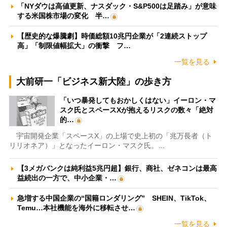
「NYダウは高値更新、ナスダック・S&P500は足踏み」が意味
する米国株市場の変化 半…
【歴史的な爆騰劇】時価総額10兆円企業が「2連続ストップ
高」「制限値幅拡大」の衝撃 フ…
一覧を見る
大前研一「ビジネス新大陸」の歩き方
「いつ暴発してもおかしくはない」イーロン・マ
スク氏とスペースXが抱えるリスクの数々「絶対
的…
宇宙開発企業「スペースX」の上場で史上初の「兆万長者（ト
リリオネア）」となったイーロン・マスク氏。…
【3メガバンクは純利益5兆円超】銀行、商社、ゼネコンは最高
益続出の一方で、中小企業・…
急増する中国企業の“国籍ロンダリング” SHEIN、TikTok、
Temu…本社機能を海外に移転させ…
一覧を見る