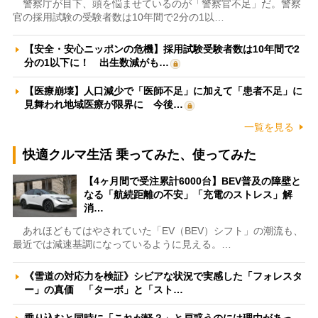
警察庁が目下、頭を悩ませているのが「警察官不足」だ。警察
官の採用試験の受験者数は10年間で2分の1以…
【安全・安心ニッポンの危機】採用試験受験者数は10年間で2
分の1以下に！ 出生数減がも…
【医療崩壊】人口減少で「医師不足」に加えて「患者不足」に
見舞われ地域医療が限界に 今後…
一覧を見る
快適クルマ生活 乗ってみた、使ってみた
【4ヶ月間で受注累計6000台】BEV普及の障壁と
なる「航続距離の不安」「充電のストレス」解
消…
あれほどもてはやされていた「EV（BEV）シフト」の潮流も、
最近では減速基調になっているように見える。…
《雪道の対応力を検証》シビアな状況で実感した「フォレスタ
ー」の真価 「ターボ」と「スト…