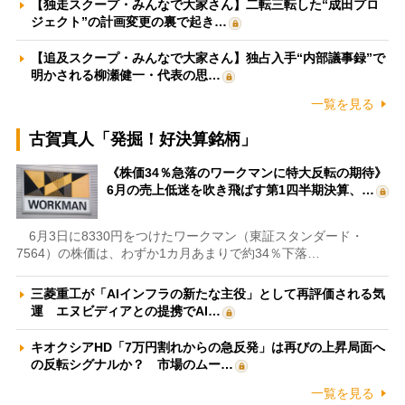
【独走スクープ・みんなで大家さん】二転三転した“成田プロ
ジェクト”の計画変更の裏で起き…
【追及スクープ・みんなで大家さん】独占入手“内部議事録”で
明かされる柳瀬健一・代表の思…
一覧を見る
古賀真人「発掘！好決算銘柄」
《株価34％急落のワークマンに特大反転の期待》
6月の売上低迷を吹き飛ばす第1四半期決算、…
6月3日に8330円をつけたワークマン（東証スタンダード・
7564）の株価は、わずか1カ月あまりで約34％下落…
三菱重工が「AIインフラの新たな主役」として再評価される気
運 エヌビディアとの提携でAI…
キオクシアHD「7万円割れからの急反発」は再びの上昇局面へ
の反転シグナルか？ 市場のムー…
一覧を見る