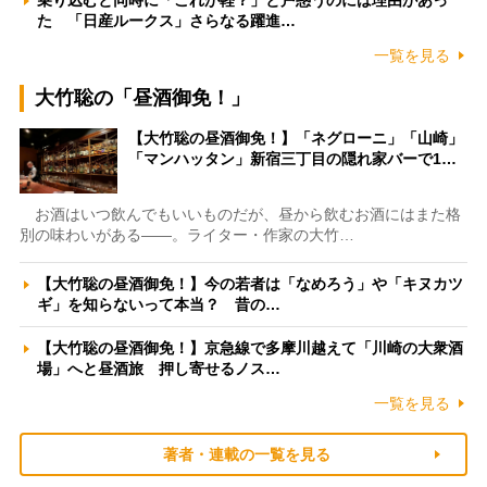
乗り込むと同時に「これが軽？」と戸惑うのには理由があっ
た 「日産ルークス」さらなる躍進…
一覧を見る
大竹聡の「昼酒御免！」
【大竹聡の昼酒御免！】「ネグローニ」「山崎」
「マンハッタン」新宿三丁目の隠れ家バーで1…
お酒はいつ飲んでもいいものだが、昼から飲むお酒にはまた格
別の味わいがある――。ライター・作家の大竹…
【大竹聡の昼酒御免！】今の若者は「なめろう」や「キヌカツ
ギ」を知らないって本当？ 昔の…
【大竹聡の昼酒御免！】京急線で多摩川越えて「川崎の大衆酒
場」へと昼酒旅 押し寄せるノス…
一覧を見る
著者・連載の一覧を見る