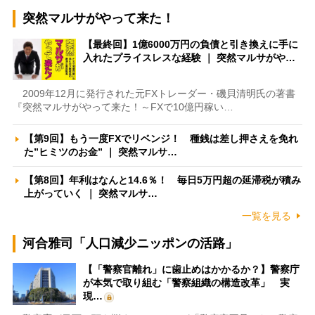
突然マルサがやって来た！
【最終回】1億6000万円の負債と引き換えに手に
入れたプライスレスな経験 ｜ 突然マルサがや…
2009年12月に発行された元FXトレーダー・磯貝清明氏の著書
『突然マルサがやって来た！～FXで10億円稼い…
【第9回】もう一度FXでリベンジ！ 種銭は差し押さえを免れ
た”ヒミツのお金” ｜ 突然マルサ…
【第8回】年利はなんと14.6％！ 毎日5万円超の延滞税が積み
上がっていく ｜ 突然マルサ…
一覧を見る
河合雅司「人口減少ニッポンの活路」
【「警察官離れ」に歯止めはかかるか？】警察庁
が本気で取り組む「警察組織の構造改革」 実
現…