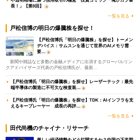
不透明相場に勝つ信用取引の極意 投資コミック「俺がカブ番
長！」【第9回】
一覧を見る
戸松信博の明日の爆騰株を探せ！
【戸松信博氏「明日の爆騰株」を探せ】トーメン
デバイス：サムスンを通じて世界のAIメモリ需
要…
新聞や雑誌など多数の金融メディアに出演するグローバルリン
クアドバイザーズ代表の戸松信博氏が、最新…
【戸松信博氏「明日の爆騰株」を探せ】レーザーテック：最先
端半導体の製造に不可欠な検査装…
【戸松信博氏「明日の爆騰株」を探せ】TDK：AIインフラを支
えるキープレーヤー 成長の再評…
一覧を見る
田代尚機のチャイナ・リサーチ
厳しい経済情勢をどう打開するか？中国の下半期