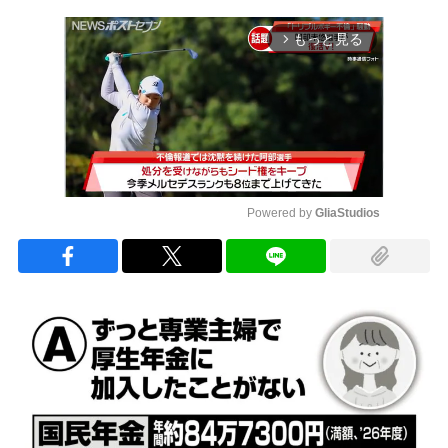
もっと見る
arrow_forward_ios
Powered by 
GliaStudios
Mute