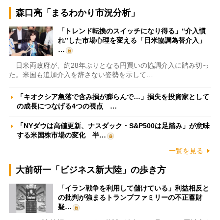
森口亮「まるわかり市況分析」
「トレンド転換のスイッチになり得る」“介入慣
れ”した市場心理を変える「日米協調為替介入」
…
日米両政府が、約28年ぶりとなる円買いの協調介入に踏み切っ
た。米国も追加介入を辞さない姿勢を示して…
「キオクシア急落で含み損が膨らんで…」損失を投資家として
の成長につなげる4つの視点 …
「NYダウは高値更新、ナスダック・S&P500は足踏み」が意味
する米国株市場の変化 半…
一覧を見る
大前研一「ビジネス新大陸」の歩き方
「イラン戦争を利用して儲けている」利益相反と
の批判が強まるトランプファミリーの不正蓄財
疑…