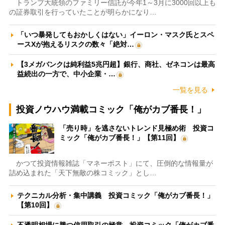
トランプ大統領のファミリー信託が今年1～3月に3000回以上も
の証券取引を行っていたことが明らかになり…
「いつ暴発してもおかしくはない」イーロン・マスク氏とスペ
ースXが抱えるリスクの数々「絶対…
【3メガバンクは純利益5兆円超】銀行、商社、ゼネコンは最高
益続出の一方で、中小企業・…
一覧を見る
投資ノウハウ満載コミック「俺がカブ番長！」
「売り時」を逃さないトレンド見極め術 投資コ
ミック「俺がカブ番長！」【第11回】
かつて投資情報雑誌「マネーポスト」にて、圧倒的な情報量が
詰め込まれた「天下無敵の株コミック」とし…
テクニカル分析・集中講義 投資コミック「俺がカブ番長！」
【第10回】