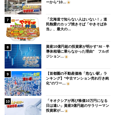
ーから“10…
「北海道で知らない人はいない！」道
7
民熱愛のカップ焼きそば「やきそば弁
当」、最大の…
資産10億円超の投資家が明かす“AI・半
8
導体相場に乗らなかった理由” フルポ
ジション…
【首都圏の不動産価格「危ない駅」ラ
9
ンキング】“中古マンション売れ行き鈍
化”のワー…
「キオクシアが再び株価10万円になる
10
日は遠い」資産3億円超のサラリーマン
投資家が…