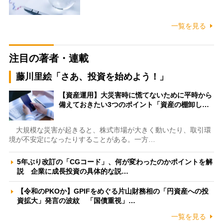
一覧を見る
注目の著者・連載
藤川里絵「さあ、投資を始めよう！」
【資産運用】大災害時に慌てないために平時から
備えておきたい3つのポイント「資産の棚卸し…
大規模な災害が起きると、株式市場が大きく動いたり、取引環
境が不安定になったりすることがある。一方…
5年ぶり改訂の「CGコード」、何が変わったのかポイントを解
説 企業に成長投資の具体的な説…
【令和のPKOか】GPIFをめぐる片山財務相の「円資産への投
資拡大」発言の波紋 「国債重視」…
一覧を見る