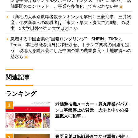
ンを手掛けるサンマルクホールディングス 同社に聞いた「店
舗展開のコンセプト」、事業を多角化してもぶれない軸
《商社の大学別就職者数ランキングを解剖》三菱商事、三井物
産、住友商事への就職者は「東大・早大・慶大で約6割」の現
実 3大学以外で強い大学はどこか
急増する中国企業の“国籍ロンダリング” SHEIN、TikTok、
Temu…本社機能を海外に移転させ、トランプ関税の回避を狙
う 現地人を隠れ蓑にした中国企業の農業参入・土地取得への
懸念も
関連記事
ランキング
老舗遊技機メーカー・豊丸産業がパチ
1
ンコ事業停止の背景 大手と中小の格
差拡大に拍車…
豊臣兄弟は転戦続きでなぜ軍費が続い
2