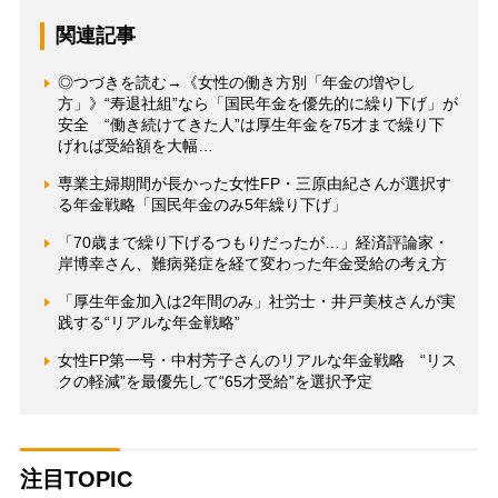
関連記事
◎つづきを読む→《女性の働き方別「年金の増やし
方」》“寿退社組”なら「国民年金を優先的に繰り下げ」が
安全 “働き続けてきた人”は厚生年金を75才まで繰り下
げれば受給額を大幅…
専業主婦期間が長かった女性FP・三原由紀さんが選択す
る年金戦略「国民年金のみ5年繰り下げ」
「70歳まで繰り下げるつもりだったが…」経済評論家・
岸博幸さん、難病発症を経て変わった年金受給の考え方
「厚生年金加入は2年間のみ」社労士・井戸美枝さんが実
践する“リアルな年金戦略”
女性FP第一号・中村芳子さんのリアルな年金戦略 “リス
クの軽減”を最優先して“65才受給”を選択予定
注目TOPIC