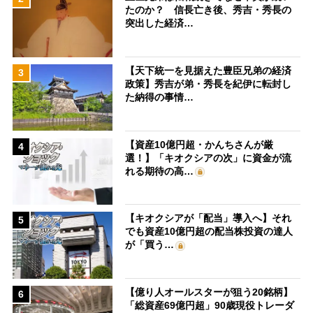
たのか？ 信長亡き後、秀吉・秀長の
突出した経済…
【天下統一を見据えた豊臣兄弟の経済
3
政策】秀吉が弟・秀長を紀伊に転封し
た納得の事情…
【資産10億円超・かんちさんが厳
4
選！】「キオクシアの次」に資金が流
れる期待の高…
【キオクシアが「配当」導入へ】それ
5
でも資産10億円超の配当株投資の達人
が「買う…
【億り人オールスターが狙う20銘柄】
6
「総資産69億円超」90歳現役トレーダ