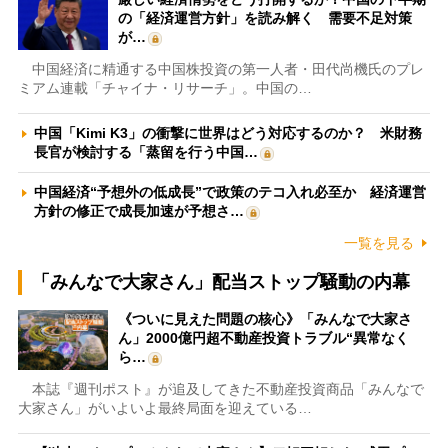
の「経済運営方針」を読み解く 需要不足対策
が…
中国経済に精通する中国株投資の第一人者・田代尚機氏のプレ
ミアム連載「チャイナ・リサーチ」。中国の…
中国「Kimi K3」の衝撃に世界はどう対応するのか？ 米財務
長官が検討する「蒸留を行う中国…
中国経済“予想外の低成長”で政策のテコ入れ必至か 経済運営
方針の修正で成長加速が予想さ…
一覧を見る
「みんなで大家さん」配当ストップ騒動の内幕
《ついに見えた問題の核心》「みんなで大家さ
ん」2000億円超不動産投資トラブル“異常なく
ら…
本誌『週刊ポスト』が追及してきた不動産投資商品「みんなで
大家さん」がいよいよ最終局面を迎えている…