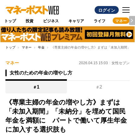
ログイン
トップ
投資
ビジネス
キャリア
ライフ
マネー
トップ
マネー
年金
《専業主婦の年金の増やし方》まずは「未加入期間」「
マネー
2026.04.15 15:03
女性セブン
女性のための年金の増やし方
1
2
＃
＃
《専業主婦の年金の増やし方》まずは
「未加入期間」「未納分」を埋めて国民
年金を満額に パートで働いて厚生年金
に加入する選択肢も