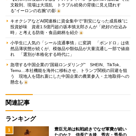
文殺到、現場は大混乱 トラブル続発の背後に見え隠れす
る“イーロンの右腕”の影
キオクシアなどAI関連株に資金集中で“割安になった成長株”に
投資妙味 資産1.5億円超の坂本慎太郎さんが「絶好の仕込み
時」と考える防衛・食品銘柄を紹介
小学生に人気の「シール流通事情」に変調 「ボンドロ」は依
然品薄状態が続くが、模倣品や類似品が大量流通し一部で値崩
れ 「選別が本格化する時代に」
急増する中国企業の“国籍ロンダリング” SHEIN、TikTok、
Temu…本社機能を海外に移転させ、トランプ関税の回避を狙
う 現地人を隠れ蓑にした中国企業の農業参入・土地取得への
懸念も
関連記事
ランキング
豊臣兄弟は転戦続きでなぜ軍費が続い
1
たのか？ 信長亡き後、秀吉・秀長の