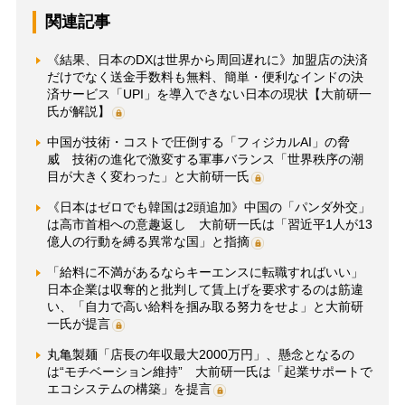
関連記事
《結果、日本のDXは世界から周回遅れに》加盟店の決済
だけでなく送金手数料も無料、簡単・便利なインドの決
済サービス「UPI」を導入できない日本の現状【大前研一
氏が解説】
中国が技術・コストで圧倒する「フィジカルAI」の脅
威 技術の進化で激変する軍事バランス「世界秩序の潮
目が大きく変わった」と大前研一氏
《日本はゼロでも韓国は2頭追加》中国の「パンダ外交」
は高市首相への意趣返し 大前研一氏は「習近平1人が13
億人の行動を縛る異常な国」と指摘
「給料に不満があるならキーエンスに転職すればいい」
日本企業は収奪的と批判して賃上げを要求するのは筋違
い、「自力で高い給料を掴み取る努力をせよ」と大前研
一氏が提言
丸亀製麺「店長の年収最大2000万円」、懸念となるの
は“モチベーション維持” 大前研一氏は「起業サポートで
エコシステムの構築」を提言