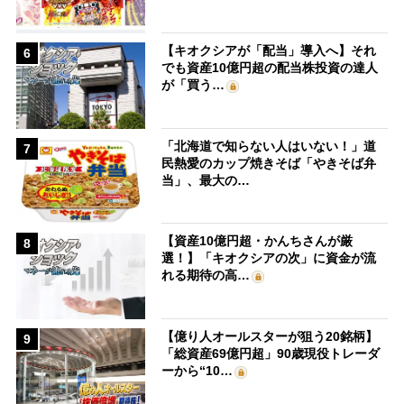
【キオクシアが「配当」導入へ】それ
6
でも資産10億円超の配当株投資の達人
が「買う…
「北海道で知らない人はいない！」道
7
民熱愛のカップ焼きそば「やきそば弁
当」、最大の…
【資産10億円超・かんちさんが厳
8
選！】「キオクシアの次」に資金が流
れる期待の高…
【億り人オールスターが狙う20銘柄】
9
「総資産69億円超」90歳現役トレーダ
ーから“10…