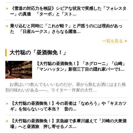
《雪道の対応力を検証》シビアな状況で実感した「フォレスタ
ー」の真価 「ターボ」と「スト…
乗り込むと同時に「これが軽？」と戸惑うのには理由があっ
た 「日産ルークス」さらなる躍進…
一覧を見る
大竹聡の「昼酒御免！」
【大竹聡の昼酒御免！】「ネグローニ」「山崎」
「マンハッタン」新宿三丁目の隠れ家バーで1…
お酒はいつ飲んでもいいものだが、昼から飲むお酒にはまた格
別の味わいがある――。ライター・作家の大竹…
【大竹聡の昼酒御免！】今の若者は「なめろう」や「キヌカツ
ギ」を知らないって本当？ 昔の…
【大竹聡の昼酒御免！】京急線で多摩川越えて「川崎の大衆酒
場」へと昼酒旅 押し寄せるノス…