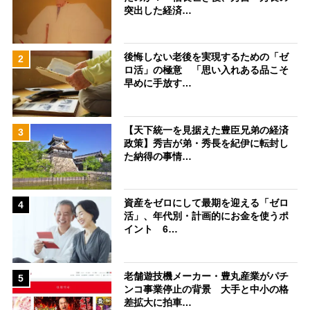
突出した経済…
後悔しない老後を実現するための「ゼ
2
ロ活」の極意 「思い入れある品こそ
早めに手放す…
【天下統一を見据えた豊臣兄弟の経済
3
政策】秀吉が弟・秀長を紀伊に転封し
た納得の事情…
資産をゼロにして最期を迎える「ゼロ
4
活」、年代別・計画的にお金を使うポ
イント 6…
老舗遊技機メーカー・豊丸産業がパチ
5
ンコ事業停止の背景 大手と中小の格
差拡大に拍車…