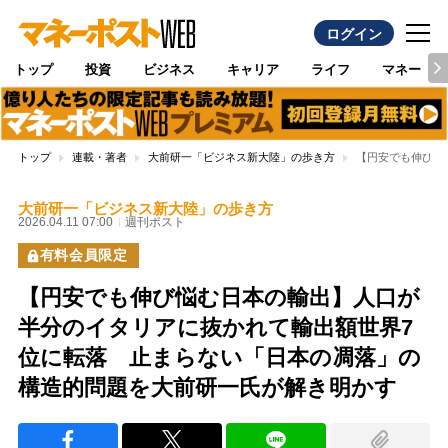
ログイン
トップ
投資
ビジネス
キャリア
ライフ
マネー
トップ
連載・著者
大前研一「ビジネス新大陸」の歩き方
【円安でも伸び悩
大前研一「ビジネス新大陸」の歩き方
2026.04.11 07:00
週刊ポスト
有料会員限定
【円安でも伸び悩む日本の輸出】人口が
半分のイタリアに抜かれて輸出額世界7
位に転落 止まらない「日本の凋落」の
構造的問題を大前研一氏が解き明かす