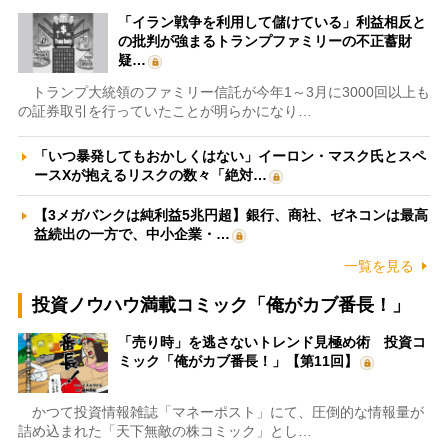
「イラン戦争を利用して儲けている」利益相反と
の批判が強まるトランプファミリーの不正蓄財
疑…
トランプ大統領のファミリー信託が今年1～3月に3000回以上も
の証券取引を行っていたことが明らかになり…
「いつ暴発してもおかしくはない」イーロン・マスク氏とスペ
ースXが抱えるリスクの数々「絶対…
【3メガバンクは純利益5兆円超】銀行、商社、ゼネコンは最高
益続出の一方で、中小企業・…
一覧を見る
投資ノウハウ満載コミック「俺がカブ番長！」
「売り時」を逃さないトレンド見極め術 投資コ
ミック「俺がカブ番長！」【第11回】
かつて投資情報雑誌「マネーポスト」にて、圧倒的な情報量が
詰め込まれた「天下無敵の株コミック」とし…