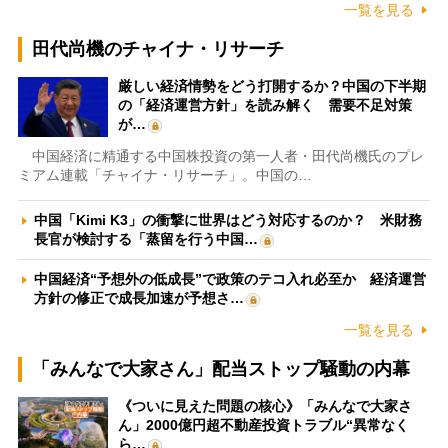
一覧を見る
田代尚機のチャイナ・リサーチ
厳しい経済情勢をどう打開するか？中国の下半期
の「経済運営方針」を読み解く 需要不足対策
が…
中国経済に精通する中国株投資の第一人者・田代尚機氏のプレ
ミアム連載「チャイナ・リサーチ」。中国の…
中国「Kimi K3」の衝撃に世界はどう対応するのか？ 米財務
長官が検討する「蒸留を行う中国…
中国経済“予想外の低成長”で政策のテコ入れ必至か 経済運営
方針の修正で成長加速が予想さ…
一覧を見る
「みんなで大家さん」配当ストップ騒動の内幕
《ついに見えた問題の核心》「みんなで大家さ
ん」2000億円超不動産投資トラブル“異常なく
ら…