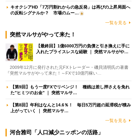
キオクシアHD「7万円割れからの急反発」は再びの上昇局面へ
の反転シグナルか？ 市場のムー…
一覧を見る
突然マルサがやって来た！
【最終回】1億6000万円の負債と引き換えに手に
入れたプライスレスな経験 ｜ 突然マルサがや…
2009年12月に発行された元FXトレーダー・磯貝清明氏の著書
『突然マルサがやって来た！～FXで10億円稼い…
【第9回】もう一度FXでリベンジ！ 種銭は差し押さえを免れ
た”ヒミツのお金” ｜ 突然マルサ…
【第8回】年利はなんと14.6％！ 毎日5万円超の延滞税が積み
上がっていく ｜ 突然マルサ…
一覧を見る
河合雅司「人口減少ニッポンの活路」