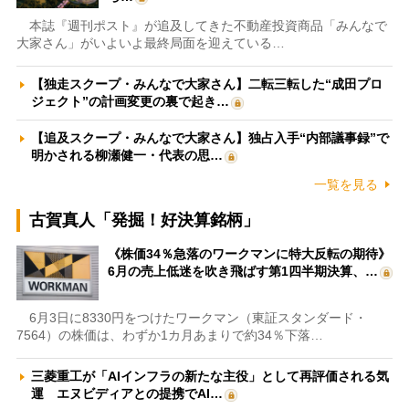
本誌『週刊ポスト』が追及してきた不動産投資商品「みんなで
大家さん」がいよいよ最終局面を迎えている…
【独走スクープ・みんなで大家さん】二転三転した“成田プロ
ジェクト”の計画変更の裏で起き…
【追及スクープ・みんなで大家さん】独占入手“内部議事録”で
明かされる柳瀬健一・代表の思…
一覧を見る
古賀真人「発掘！好決算銘柄」
《株価34％急落のワークマンに特大反転の期待》
6月の売上低迷を吹き飛ばす第1四半期決算、…
6月3日に8330円をつけたワークマン（東証スタンダード・
7564）の株価は、わずか1カ月あまりで約34％下落…
三菱重工が「AIインフラの新たな主役」として再評価される気
運 エヌビディアとの提携でAI…