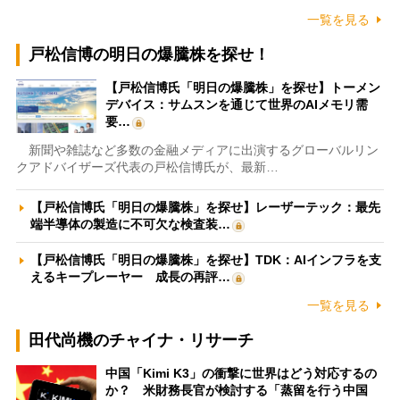
一覧を見る
戸松信博の明日の爆騰株を探せ！
【戸松信博氏「明日の爆騰株」を探せ】トーメン
デバイス：サムスンを通じて世界のAIメモリ需
要…
新聞や雑誌など多数の金融メディアに出演するグローバルリン
クアドバイザーズ代表の戸松信博氏が、最新…
【戸松信博氏「明日の爆騰株」を探せ】レーザーテック：最先
端半導体の製造に不可欠な検査装…
【戸松信博氏「明日の爆騰株」を探せ】TDK：AIインフラを支
えるキープレーヤー 成長の再評…
一覧を見る
田代尚機のチャイナ・リサーチ
中国「Kimi K3」の衝撃に世界はどう対応するの
か？ 米財務長官が検討する「蒸留を行う中国