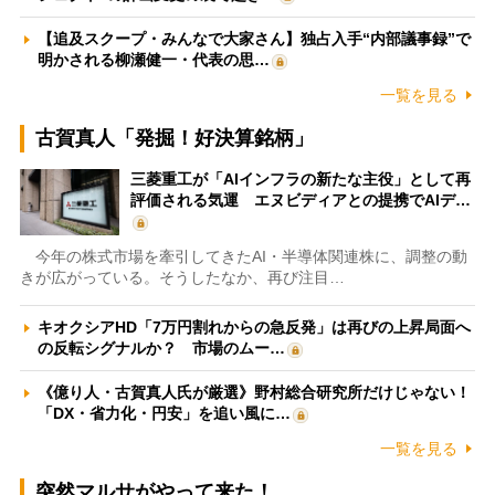
【追及スクープ・みんなで大家さん】独占入手“内部議事録”で
明かされる柳瀬健一・代表の思…
一覧を見る
古賀真人「発掘！好決算銘柄」
三菱重工が「AIインフラの新たな主役」として再
評価される気運 エヌビディアとの提携でAIデ…
今年の株式市場を牽引してきたAI・半導体関連株に、調整の動
きが広がっている。そうしたなか、再び注目…
キオクシアHD「7万円割れからの急反発」は再びの上昇局面へ
の反転シグナルか？ 市場のムー…
《億り人・古賀真人氏が厳選》野村総合研究所だけじゃない！
「DX・省力化・円安」を追い風に…
一覧を見る
突然マルサがやって来た！