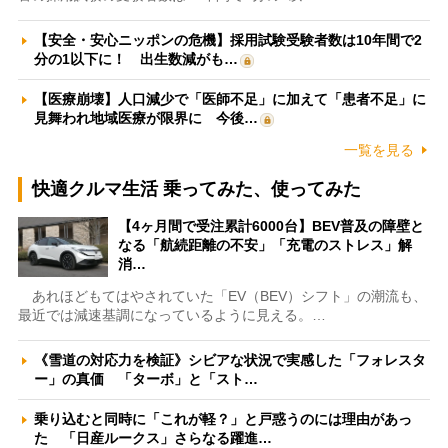
【安全・安心ニッポンの危機】採用試験受験者数は10年間で2
分の1以下に！ 出生数減がも…
【医療崩壊】人口減少で「医師不足」に加えて「患者不足」に
見舞われ地域医療が限界に 今後…
一覧を見る
快適クルマ生活 乗ってみた、使ってみた
【4ヶ月間で受注累計6000台】BEV普及の障壁と
なる「航続距離の不安」「充電のストレス」解
消…
あれほどもてはやされていた「EV（BEV）シフト」の潮流も、
最近では減速基調になっているように見える。…
《雪道の対応力を検証》シビアな状況で実感した「フォレスタ
ー」の真価 「ターボ」と「スト…
乗り込むと同時に「これが軽？」と戸惑うのには理由があっ
た 「日産ルークス」さらなる躍進…