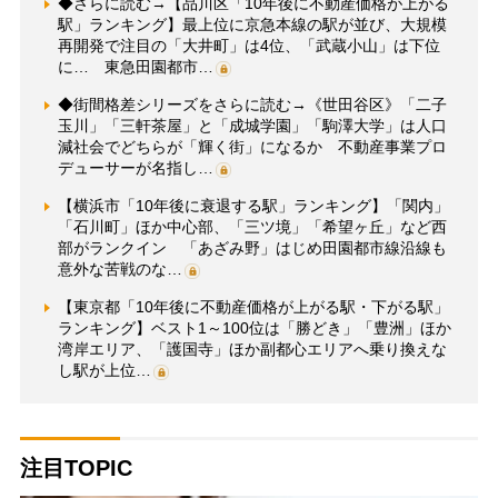
◆さらに読む→【品川区「10年後に不動産価格が上がる
駅」ランキング】最上位に京急本線の駅が並び、大規模
再開発で注目の「大井町」は4位、「武蔵小山」は下位
に… 東急田園都市…
◆街間格差シリーズをさらに読む→《世田谷区》「二子
玉川」「三軒茶屋」と「成城学園」「駒澤大学」は人口
減社会でどちらが「輝く街」になるか 不動産事業プロ
デューサーが名指し…
【横浜市「10年後に衰退する駅」ランキング】「関内」
「石川町」ほか中心部、「三ツ境」「希望ヶ丘」など西
部がランクイン 「あざみ野」はじめ田園都市線沿線も
意外な苦戦のな…
【東京都「10年後に不動産価格が上がる駅・下がる駅」
ランキング】ベスト1～100位は「勝どき」「豊洲」ほか
湾岸エリア、「護国寺」ほか副都心エリアへ乗り換えな
し駅が上位…
注目TOPIC