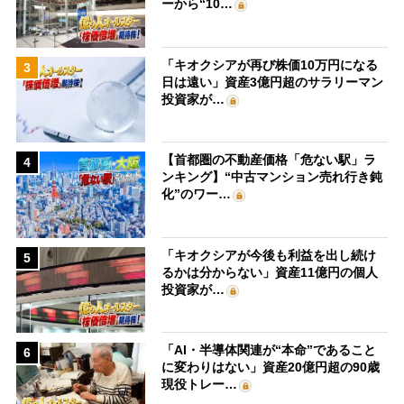
ーから“10…
「キオクシアが再び株価10万円になる
3
日は遠い」資産3億円超のサラリーマン
投資家が…
【首都圏の不動産価格「危ない駅」ラ
4
ンキング】“中古マンション売れ行き鈍
化”のワー…
「キオクシアが今後も利益を出し続け
5
るかは分からない」資産11億円の個人
投資家が…
「AI・半導体関連が“本命”であること
6
に変わりはない」資産20億円超の90歳
現役トレー…