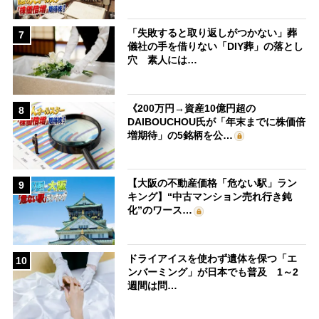
「失敗すると取り返しがつかない」葬
7
儀社の手を借りない「DIY葬」の落とし
穴 素人には…
《200万円→資産10億円超の
8
DAIBOUCHOU氏が「年末までに株価倍
増期待」の5銘柄を公…
【大阪の不動産価格「危ない駅」ラン
9
キング】“中古マンション売れ行き鈍
化”のワース…
ドライアイスを使わず遺体を保つ「エ
10
ンバーミング」が日本でも普及 1～2
週間は問…