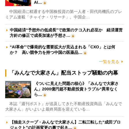
AI…
中国経済に精通する中国株投資の第一人者・田代尚機氏のプレ
ミアム連載「チャイナ・リサーチ」。中国企…
中国経済“予想外の低成長”で政策のテコ入れ必至か 経済運営
方針の修正で成長加速が予想さ…
“AI革命”で爆発的な需要拡大が見込まれる「CXO」とは何
か？ 高い競争力を持つ中国の医薬品…
一覧を見る
「みんなで大家さん」配当ストップ騒動の内幕
《ついに見えた問題の核心》「みんなで大家さ
ん」2000億円超不動産投資トラブル“異常なく
ら…
本誌『週刊ポスト』が追及してきた不動産投資商品「みんなで
大家さん」がいよいよ最終局面を迎えている…
【独走スクープ・みんなで大家さん】二転三転した“成田プロ
ジェクト”の計画変更の裏で起き…