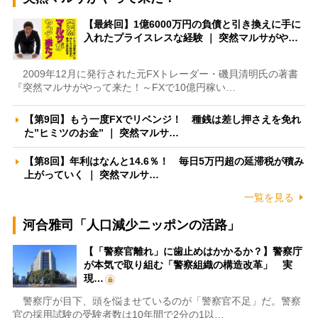
【最終回】1億6000万円の負債と引き換えに手に
入れたプライスレスな経験 ｜ 突然マルサがや…
2009年12月に発行された元FXトレーダー・磯貝清明氏の著書
『突然マルサがやって来た！～FXで10億円稼い…
【第9回】もう一度FXでリベンジ！ 種銭は差し押さえを免れ
た”ヒミツのお金” ｜ 突然マルサ…
【第8回】年利はなんと14.6％！ 毎日5万円超の延滞税が積み
上がっていく ｜ 突然マルサ…
一覧を見る
河合雅司「人口減少ニッポンの活路」
【「警察官離れ」に歯止めはかかるか？】警察庁
が本気で取り組む「警察組織の構造改革」 実
現…
警察庁が目下、頭を悩ませているのが「警察官不足」だ。警察
官の採用試験の受験者数は10年間で2分の1以…