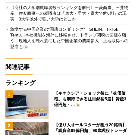
《商社の大学別就職者数ランキングを解剖》三菱商事、三井物
産、住友商事への就職者は「東大・早大・慶大で約6割」の現
実 3大学以外で強い大学はどこか
急増する中国企業の“国籍ロンダリング” SHEIN、TikTok、
Temu…本社機能を海外に移転させ、トランプ関税の回避を狙
う 現地人を隠れ蓑にした中国企業の農業参入・土地取得への
懸念も
関連記事
ランキング
【キオクシア・ショック後に「株価倍
1
増」も期待できる注目銘柄5選】資産3
億円超・…
【億り人オールスターが狙う20銘柄】
2
「総資産69億円超」90歳現役トレーダ