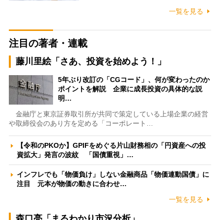
一覧を見る
注目の著者・連載
藤川里絵「さあ、投資を始めよう！」
5年ぶり改訂の「CGコード」、何が変わったのか
ポイントを解説 企業に成長投資の具体的な説
明…
金融庁と東京証券取引所が共同で策定している上場企業の経営
や取締役会のあり方を定める「コーポレート…
【令和のPKOか】GPIFをめぐる片山財務相の「円資産への投
資拡大」発言の波紋 「国債重視」…
インフレでも「物価負け」しない金融商品「物価連動国債」に
注目 元本が物価の動きに合わせ…
一覧を見る
森口亮「まるわかり市況分析」