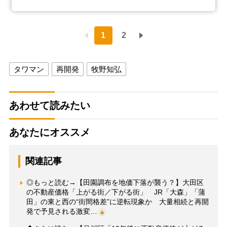
1
2
タワマン
再開発
牧野知弘
あわせて読みたい
あなたにオススメ
関連記事
◎もっと読む→【田園調布を地価下落が襲う？】大田区
の不動産価格「上がる街／下がる街」 JR「大森」「蒲
田」の東と西の“街間格差”に逆転現象か 大量相続と再開
発で予見される激変…