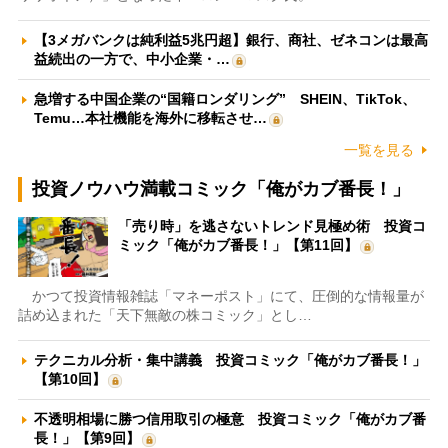
【3メガバンクは純利益5兆円超】銀行、商社、ゼネコンは最高
益続出の一方で、中小企業・…
急増する中国企業の“国籍ロンダリング” SHEIN、TikTok、
Temu…本社機能を海外に移転させ…
一覧を見る
投資ノウハウ満載コミック「俺がカブ番長！」
「売り時」を逃さないトレンド見極め術 投資コ
ミック「俺がカブ番長！」【第11回】
かつて投資情報雑誌「マネーポスト」にて、圧倒的な情報量が
詰め込まれた「天下無敵の株コミック」とし…
テクニカル分析・集中講義 投資コミック「俺がカブ番長！」
【第10回】
不透明相場に勝つ信用取引の極意 投資コミック「俺がカブ番
長！」【第9回】