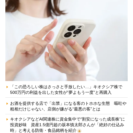
「この恐ろしい株はさっさと手放したい…」キオクシア株で
500万円の利益を出した女性が“夢よもう一度”と再購入
お酒を提供する店で「出禁」になる客のトホホな生態 嘔吐や
粗相だけじゃない、店側が嫌がる“最悪の客”とは
キオクシアなどAI関連株に資金集中で“割安になった成長株”に
投資妙味 資産1.5億円超の坂本慎太郎さんが「絶好の仕込み
時」と考える防衛・食品銘柄を紹介