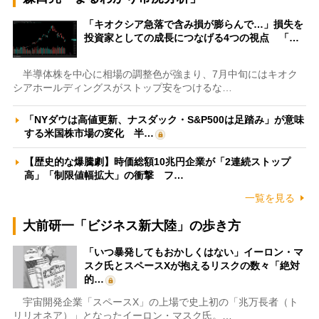
「キオクシア急落で含み損が膨らんで…」損失を
投資家としての成長につなげる4つの視点 「…
半導体株を中心に相場の調整色が強まり、7月中旬にはキオク
シアホールディングスがストップ安をつけるな…
「NYダウは高値更新、ナスダック・S&P500は足踏み」が意味
する米国株市場の変化 半…
【歴史的な爆騰劇】時価総額10兆円企業が「2連続ストップ
高」「制限値幅拡大」の衝撃 フ…
一覧を見る
大前研一「ビジネス新大陸」の歩き方
「いつ暴発してもおかしくはない」イーロン・マ
スク氏とスペースXが抱えるリスクの数々「絶対
的…
宇宙開発企業「スペースX」の上場で史上初の「兆万長者（ト
リリオネア）」となったイーロン・マスク氏。…