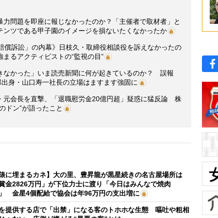
暴力問題を即座に報じなかったのか？「主催者で取材者」と
テンツである甲子園のイメージを損ないたくなかったか
損賠償訴訟」の内幕》日枝久・取締役相談役を訴えなかったの
まるアクティビストの“監視の目”
きなかった」いま読売新聞に何が起きているのか？ 誤報
部出身・山口寿一社長の立場はますます強固に
・元会長を直撃、「退職慰労金20億円超」疑惑に猛反論 株
のドン”が語ったこと
俵に埋まるカネ】大の里、豊昇龍が黒星続きの名古屋場所は
賞金2826万円」が下位力士に渡り「今日はみんなで焼肉
」 金星4個配給で協会は年96万円の支出増に
を提供する店で「出禁」になる客のトホホな生態 嘔吐や粗相