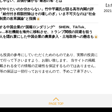
じゃない、店側が嫌がる“最悪の客”とは
【お
がやりたいのか分からない」竹中平蔵氏が語る高市内閣の評
202
「給付付き税額控除はその場しのぎ」いま不可欠なのは“社会
制度の改革議論”と指摘
する中国企業の“国籍ロンダリング” SHEIN、TikTok、
mu…本社機能を海外に移転させ、トランプ関税の回避を狙う
人を隠れ蓑にした中国企業の農業参入・土地取得への懸念も
も投資の参考にしていただくためのものであり、実際の投資に
て行って下さいますよう、お願い致します。 当サイトの掲載
載される全ての情報の正確性を保証するものではありません。
等の保証は一切行っておりませんので、予めご了承下さい。
PAGE TOP