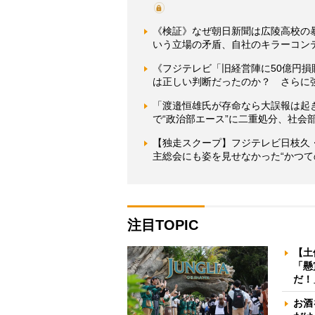
《検証》なぜ朝日新聞は広陵高校の
いう立場の矛盾、自社のキラーコン
《フジテレビ「旧経営陣に50億円
は正しい判断だったのか？ さらに強
「渡邉恒雄氏が存命なら大誤報は起
で“政治部エース”に二重処分、社会
【独走スクープ】フジテレビ日枝久
主総会にも姿を見せなかった“かつて
注目TOPIC
【土
「懸
だ！
お酒