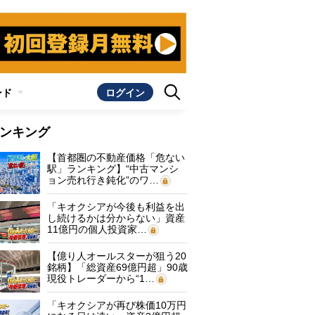
ンド
ログイン
ンキング
【首都圏の不動産価格「危ない
駅」ランキング】“中古マンシ
ョン売れ行き鈍化”のワ…
「キオクシアが今後も利益を出
し続けるかは分からない」資産
11億円の個人投資家…
【億り人オールスターが狙う20
銘柄】「総資産69億円超」90歳
現役トレーダーから“1…
「キオクシアが再び株価10万円