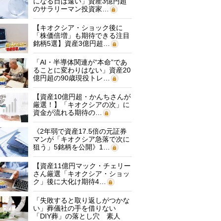
になる日は遠い」資産3億円超
のサラリーマン投資家…
【キオクシア・ショック後に
「株価倍増」も期待できる注目
銘柄5選】資産3億円超…
「AI・半導体関連が“本命”であ
ることに変わりはない」資産20
億円超の90歳現役トレ…
【資産10億円超・かんちさんが
厳選！】「キオクシアの次」に
資金が流れる期待の…
《2年弱で資産17.5倍の元証券
マンが「キオクシア急落で次に
狙う」5銘柄を公開》1…
【資産11億円マック・チェリー
さん厳選「キオクシア・ショッ
ク」後に大化け期待4…
「失敗すると取り返しがつかな
い」葬儀社の手を借りない
「DIY葬」の落とし穴 素人