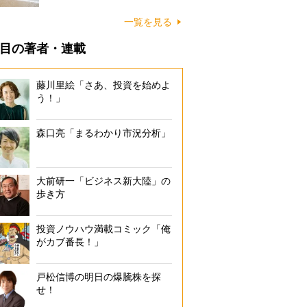
に…
一覧を見る
目の著者・連載
藤川里絵「さあ、投資を始めよ
う！」
森口亮「まるわかり市況分析」
大前研一「ビジネス新大陸」の
歩き方
投資ノウハウ満載コミック「俺
がカブ番長！」
戸松信博の明日の爆騰株を探
せ！