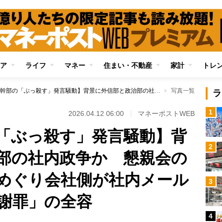
ア
ライフ
マネー
住まい・不動産
家計
トレ
【共同通信幹部の「ぶっ殺す」発言騒動】背景に外信部と政治部の社内政争か 懇親会の乾杯挨拶での発言めぐり会社側が社内メールで送った「幹部の謝罪」の全容
写真一覧
ラ
1
2026.04.12 06:00
マネーポストWEB
「ぶっ殺す」発言騒動】背
2
部の社内政争か 懇親会の
めぐり会社側が社内メール
3
謝罪」の全容
4