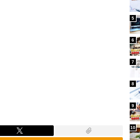
Loaded
:
100.00%
5
6
7
8
9
10