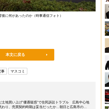
背後に何があったのか（時事通信フォト）
本文に戻る
記事
マスコミ
だ土地買い上げ“優遇疑惑”で住民訴訟トラブル 広島中心地
代わり、売買契約時期は妥当だったか…朝日と広島市の…