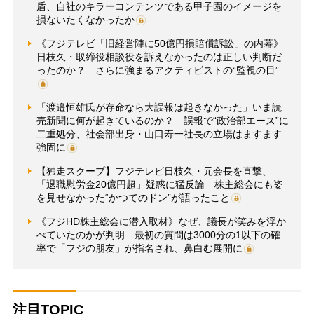
盾、自社のキラーコンテンツである甲子園のイメージを
損ないたくなかったか
《フジテレビ「旧経営陣に50億円損賠償訴訟」の内幕》
日枝久・取締役相談役を訴えなかったのは正しい判断だ
ったのか？ さらに強まるアクティビストの“監視の目”
「渡邉恒雄氏が存命なら大誤報は起きなかった」いま読
売新聞に何が起きているのか？ 誤報で“政治部エース”に
二重処分、社会部出身・山口寿一社長の立場はますます
強固に
【独走スクープ】フジテレビ日枝久・元会長を直撃、
「退職慰労金20億円超」疑惑に猛反論 株主総会にも姿
を見せなかった“かつてのドン”が語ったこと
《フジHD株主総会に潜入取材》なぜ、議長が笑みを浮か
べていたのかが判明 最初の質問は3000分の1以下の確
率で「フジの朋友」が指名され、鼻白む展開に
注目TOPIC