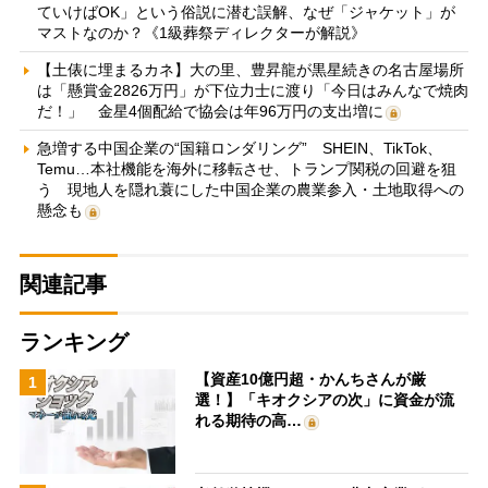
ていけばOK」という俗説に潜む誤解、なぜ「ジャケット」が
マストなのか？《1級葬祭ディレクターが解説》
【土俵に埋まるカネ】大の里、豊昇龍が黒星続きの名古屋場所
は「懸賞金2826万円」が下位力士に渡り「今日はみんなで焼肉
だ！」 金星4個配給で協会は年96万円の支出増に
急増する中国企業の“国籍ロンダリング” SHEIN、TikTok、
Temu…本社機能を海外に移転させ、トランプ関税の回避を狙
う 現地人を隠れ蓑にした中国企業の農業参入・土地取得への
懸念も
関連記事
ランキング
【資産10億円超・かんちさんが厳
1
選！】「キオクシアの次」に資金が流
れる期待の高…