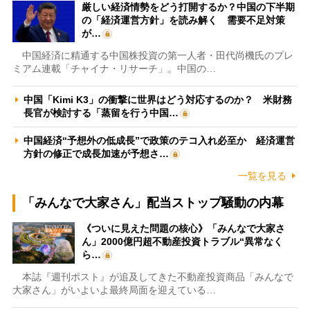
厳しい経済情勢をどう打開するか？中国の下半期
の「経済運営方針」を読み解く 需要不足対策
が…
中国経済に精通する中国株投資の第一人者・田代尚機氏のプレ
ミアム連載「チャイナ・リサーチ」。中国の…
中国「Kimi K3」の衝撃に世界はどう対応するのか？ 米財務
長官が検討する「蒸留を行う中国…
中国経済“予想外の低成長”で政策のテコ入れ必至か 経済運営
方針の修正で成長加速が予想さ…
一覧を見る
「みんなで大家さん」配当ストップ騒動の内幕
《ついに見えた問題の核心》「みんなで大家さ
ん」2000億円超不動産投資トラブル“異常なく
ら…
本誌『週刊ポスト』が追及してきた不動産投資商品「みんなで
大家さん」がいよいよ最終局面を迎えている…