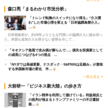
森口亮「まるわかり市況分析」
「トレンド転換のスイッチになり得る」“介入慣
れ”した市場心理を変える「日米協調為替介入」
…
日米両政府が、約28年ぶりとなる円買いの協調介入に踏み切っ
た。米国も追加介入を辞さない姿勢を示して…
「キオクシア急落で含み損が膨らんで…」損失を投資家として
の成長につなげる4つの視点 …
「NYダウは高値更新、ナスダック・S&P500は足踏み」が意味
する米国株市場の変化 半…
一覧を見る
大前研一「ビジネス新大陸」の歩き方
「イラン戦争を利用して儲けている」利益相反と
の批判が強まるトランプファミリーの不正蓄財
疑…