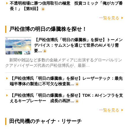
不透明相場に勝つ信用取引の極意 投資コミック「俺がカブ番
長！」【第9回】
一覧を見る
戸松信博の明日の爆騰株を探せ！
【戸松信博氏「明日の爆騰株」を探せ】トーメン
デバイス：サムスンを通じて世界のAIメモリ需
要…
新聞や雑誌など多数の金融メディアに出演するグローバルリン
クアドバイザーズ代表の戸松信博氏が、最新…
【戸松信博氏「明日の爆騰株」を探せ】レーザーテック：最先
端半導体の製造に不可欠な検査装…
【戸松信博氏「明日の爆騰株」を探せ】TDK：AIインフラを支
えるキープレーヤー 成長の再評…
一覧を見る
田代尚機のチャイナ・リサーチ