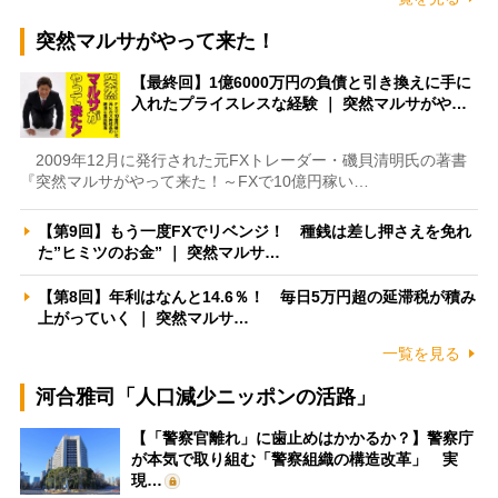
突然マルサがやって来た！
【最終回】1億6000万円の負債と引き換えに手に
入れたプライスレスな経験 ｜ 突然マルサがや…
2009年12月に発行された元FXトレーダー・磯貝清明氏の著書
『突然マルサがやって来た！～FXで10億円稼い…
【第9回】もう一度FXでリベンジ！ 種銭は差し押さえを免れ
た”ヒミツのお金” ｜ 突然マルサ…
【第8回】年利はなんと14.6％！ 毎日5万円超の延滞税が積み
上がっていく ｜ 突然マルサ…
一覧を見る
河合雅司「人口減少ニッポンの活路」
【「警察官離れ」に歯止めはかかるか？】警察庁
が本気で取り組む「警察組織の構造改革」 実
現…