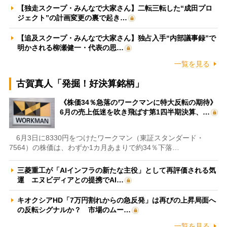
【独走スクープ・みんなで大家さん】二転三転した“成田プロ
ジェクト”の計画変更の裏で起き…
【追及スクープ・みんなで大家さん】独占入手“内部議事録”で
明かされる柳瀬健一・代表の思…
一覧を見る
古賀真人「発掘！好決算銘柄」
《株価34％急落のワークマンに特大反転の期待》
6月の売上低迷を吹き飛ばす第1四半期決算、…
6月3日に8330円をつけたワークマン（東証スタンダード・
7564）の株価は、わずか1カ月あまりで約34％下落…
三菱重工が「AIインフラの新たな主役」として再評価される気
運 エヌビディアとの提携でAI…
キオクシアHD「7万円割れからの急反発」は再びの上昇局面へ
の反転シグナルか？ 市場のムー…
一覧を見る