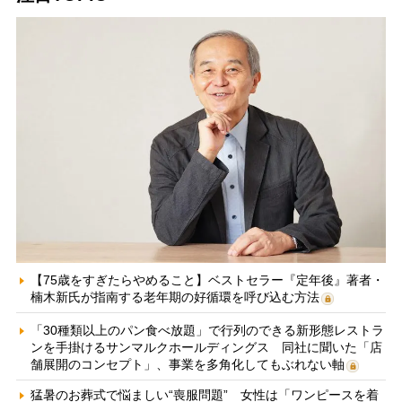
【75歳をすぎたらやめること】ベストセラー『定年後』著者・
楠木新氏が指南する老年期の好循環を呼び込む方法
「30種類以上のパン食べ放題」で行列のできる新形態レストラ
ンを手掛けるサンマルクホールディングス 同社に聞いた「店
舗展開のコンセプト」、事業を多角化してもぶれない軸
猛暑のお葬式で悩ましい“喪服問題” 女性は「ワンピースを着