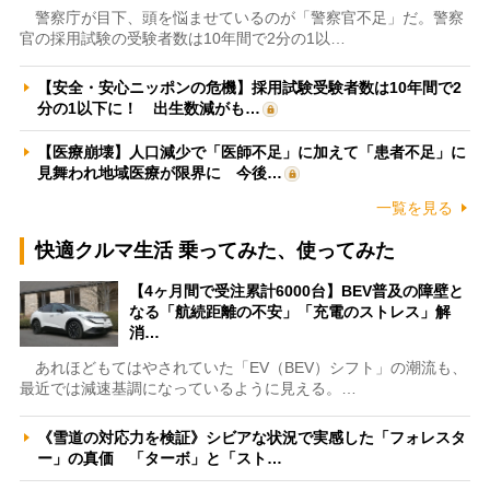
警察庁が目下、頭を悩ませているのが「警察官不足」だ。警察
官の採用試験の受験者数は10年間で2分の1以…
【安全・安心ニッポンの危機】採用試験受験者数は10年間で2
分の1以下に！ 出生数減がも…
【医療崩壊】人口減少で「医師不足」に加えて「患者不足」に
見舞われ地域医療が限界に 今後…
一覧を見る
快適クルマ生活 乗ってみた、使ってみた
【4ヶ月間で受注累計6000台】BEV普及の障壁と
なる「航続距離の不安」「充電のストレス」解
消…
あれほどもてはやされていた「EV（BEV）シフト」の潮流も、
最近では減速基調になっているように見える。…
《雪道の対応力を検証》シビアな状況で実感した「フォレスタ
ー」の真価 「ターボ」と「スト…