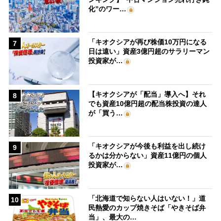
化”のワー…
「キオクシアが再び株価10万円になる
7
日は遠い」資産3億円超のサラリーマン
投資家が…
【キオクシアが「配当」導入へ】それ
8
でも資産10億円超の配当株投資の達人
が「買う…
「キオクシアが今後も利益を出し続け
9
るかは分からない」資産11億円の個人
投資家が…
「北海道で知らない人はいない！」道
10
民熱愛のカップ焼きそば「やきそば弁
当」、最大の…