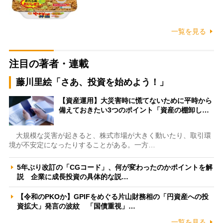
一覧を見る
注目の著者・連載
藤川里絵「さあ、投資を始めよう！」
【資産運用】大災害時に慌てないために平時から
備えておきたい3つのポイント「資産の棚卸し…
大規模な災害が起きると、株式市場が大きく動いたり、取引環
境が不安定になったりすることがある。一方…
5年ぶり改訂の「CGコード」、何が変わったのかポイントを解
説 企業に成長投資の具体的な説…
【令和のPKOか】GPIFをめぐる片山財務相の「円資産への投
資拡大」発言の波紋 「国債重視」…
一覧を見る