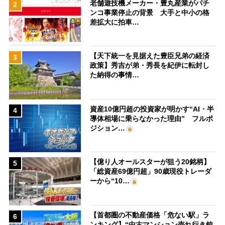
老舗遊技機メーカー・豊丸産業がパチ
2
ンコ事業停止の背景 大手と中小の格
差拡大に拍車…
【天下統一を見据えた豊臣兄弟の経済
3
政策】秀吉が弟・秀長を紀伊に転封し
た納得の事情…
資産10億円超の投資家が明かす“AI・半
4
導体相場に乗らなかった理由” フルポ
ジション…
【億り人オールスターが狙う20銘柄】
5
「総資産69億円超」90歳現役トレーダ
ーから“10…
【首都圏の不動産価格「危ない駅」ラ
6
ンキング】“中古マンション売れ行き鈍