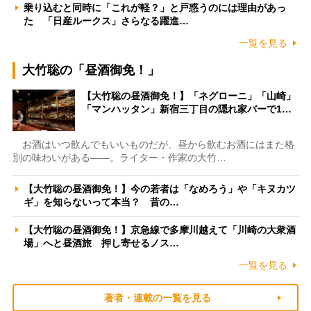
乗り込むと同時に「これが軽？」と戸惑うのには理由があっ
た 「日産ルークス」さらなる躍進…
一覧を見る
大竹聡の「昼酒御免！」
【大竹聡の昼酒御免！】「ネグローニ」「山崎」
「マンハッタン」新宿三丁目の隠れ家バーで1…
お酒はいつ飲んでもいいものだが、昼から飲むお酒にはまた格
別の味わいがある――。ライター・作家の大竹…
【大竹聡の昼酒御免！】今の若者は「なめろう」や「キヌカツ
ギ」を知らないって本当？ 昔の…
【大竹聡の昼酒御免！】京急線で多摩川越えて「川崎の大衆酒
場」へと昼酒旅 押し寄せるノス…
一覧を見る
著者・連載の一覧を見る