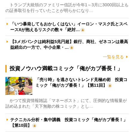
トランプ大統領のファミリー信託が今年1～3月に3000回以上も
の証券取引を行っていたことが明らかになり…
「いつ暴発してもおかしくはない」イーロン・マスク氏とスペ
ースXが抱えるリスクの数々「絶対…
【3メガバンクは純利益5兆円超】銀行、商社、ゼネコンは最高
益続出の一方で、中小企業・…
一覧を見る
投資ノウハウ満載コミック「俺がカブ番長！」
「売り時」を逃さないトレンド見極め術 投資コ
ミック「俺がカブ番長！」【第11回】
かつて投資情報雑誌「マネーポスト」にて、圧倒的な情報量が
詰め込まれた「天下無敵の株コミック」とし…
テクニカル分析・集中講義 投資コミック「俺がカブ番長！」
【第10回】