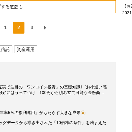
【お
プする道筋も
202
1
2
3
資信託
資産運用
充実で注目の「ワンコイン投資」の基礎知識》“お小遣い感
経験”にはうってつけ 100円から積み立て可能な金融商…
「年率5％の複利運用」がもたらす大きな成果
ッグデータから導き出された「10倍株の条件」を踏まえた