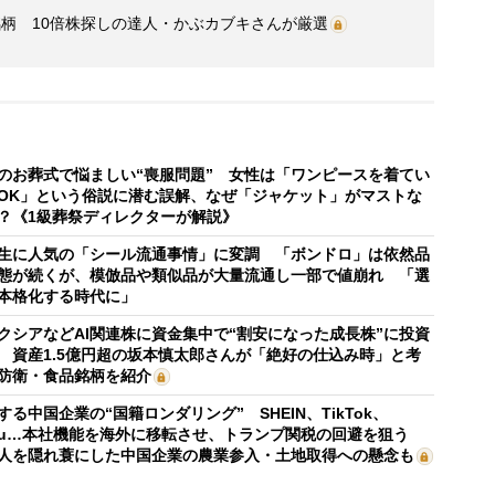
柄 10倍株探しの達人・かぶカブキさんが厳選
のお葬式で悩ましい“喪服問題” 女性は「ワンピースを着てい
OK」という俗説に潜む誤解、なぜ「ジャケット」がマストな
？《1級葬祭ディレクターが解説》
生に人気の「シール流通事情」に変調 「ボンドロ」は依然品
態が続くが、模倣品や類似品が大量流通し一部で値崩れ 「選
本格化する時代に」
クシアなどAI関連株に資金集中で“割安になった成長株”に投資
 資産1.5億円超の坂本慎太郎さんが「絶好の仕込み時」と考
防衛・食品銘柄を紹介
する中国企業の“国籍ロンダリング” SHEIN、TikTok、
mu…本社機能を海外に移転させ、トランプ関税の回避を狙う
人を隠れ蓑にした中国企業の農業参入・土地取得への懸念も