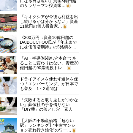
になる日は遠い」資産3億円超
のサラリーマン投資家…
「キオクシアが今後も利益を出
し続けるかは分からない」資産
11億円の個人投資家…
《200万円→資産10億円超の
DAIBOUCHOU氏が「年末まで
に株価倍増期待」の5銘柄を…
「AI・半導体関連が“本命”であ
ることに変わりはない」資産20
億円超の90歳現役トレ…
ドライアイスを使わず遺体を保
つ「エンバーミング」が日本で
も普及 1～2週間は…
「失敗すると取り返しがつかな
い」葬儀社の手を借りない
「DIY葬」の落とし穴 素人
に…
【大阪の不動産価格「危ない
駅」ランキング】“中古マンシ
ョン売れ行き鈍化”のワー…