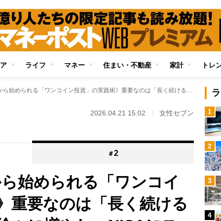
ア
ライフ
マネー
住まい・不動産
家計
トレ
《100円や500円から始められる「ワンコイン投資」の実践術》重要なのは「長く続けること」 投資額を徐々に増やし、NISAにステップアップする道筋も
ラ
1
2026.04.21 15:02
女性セブン
2
2
＃
円から始められる「ワンコイ
3
》重要なのは「長く続ける
4