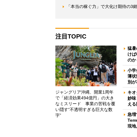
「本当の稼ぐ力」で大化け期待の3銘
注目TOPIC
猛暑
けば
のか
小学
薄状
別が
ジャングリア沖縄、開業1周年
キオ
で「経済効果494億円」の大き
妙味
なミスリード 事業の苦戦を覆
える
い隠す“不透明すぎる巨大な数
急増
字”
Te
現地