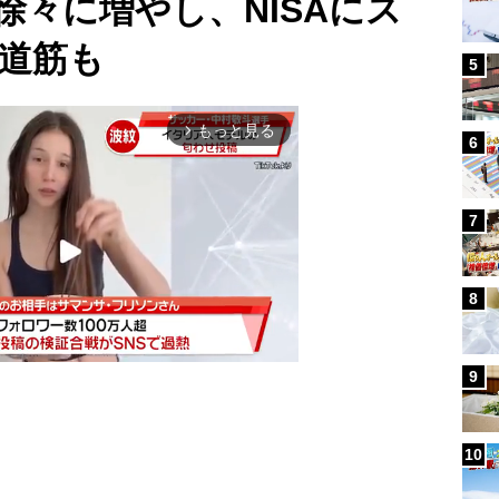
徐々に増やし、NISAにス
道筋も
5
もっと見る
arrow_forward_ios
6
7
8
9
Mute
10