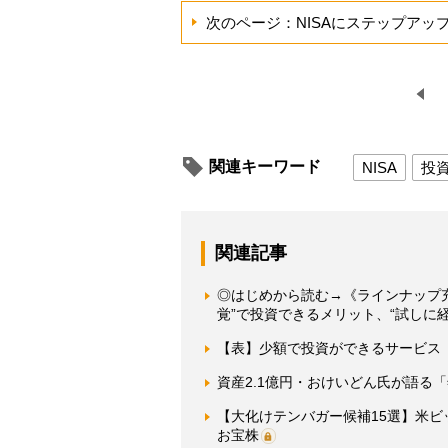
次のページ：NISAにステップアッ
関連キーワード
NISA
投
関連記事
◎はじめから読む→《ラインナップ
覚”で投資できるメリット、“試しに
【表】少額で投資ができるサービス
資産2.1億円・おけいどん氏が語る
【大化けテンバガー候補15選】米ビ
お宝株