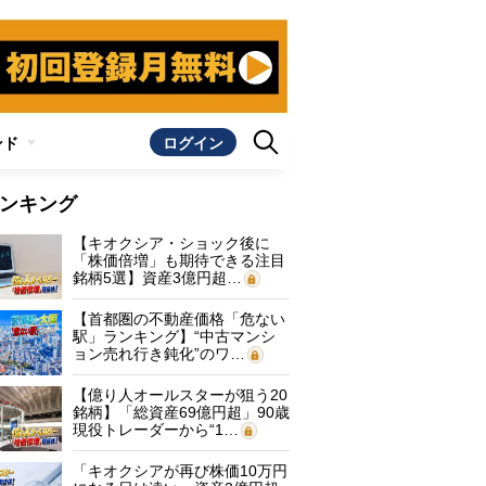
ンド
ログイン
ンキング
【キオクシア・ショック後に
「株価倍増」も期待できる注目
銘柄5選】資産3億円超…
【首都圏の不動産価格「危ない
駅」ランキング】“中古マンシ
ョン売れ行き鈍化”のワ…
【億り人オールスターが狙う20
銘柄】「総資産69億円超」90歳
現役トレーダーから“1…
「キオクシアが再び株価10万円