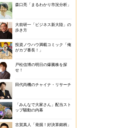
森口亮「まるわかり市況分析」
大前研一「ビジネス新大陸」の
歩き方
投資ノウハウ満載コミック「俺
がカブ番長！」
戸松信博の明日の爆騰株を探
せ！
田代尚機のチャイナ・リサーチ
「みんなで大家さん」配当スト
ップ騒動の内幕
古賀真人「発掘！好決算銘柄」