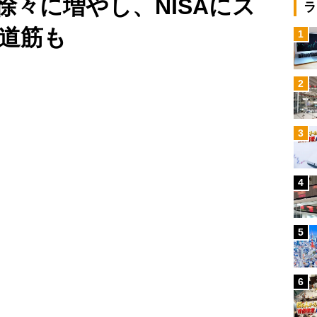
徐々に増やし、NISAにス
ラ
道筋も
1
Loaded
:
100.00%
/
2
3
4
5
6