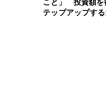
こと」 投資額を
テップアップする
Unmute