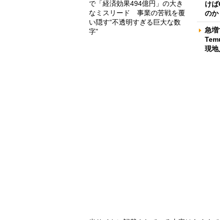
で「経済効果494億円」の大き
けば
なミスリード 事業の苦戦を覆
のか
い隠す“不透明すぎる巨大な数
急増
字”
Te
現地