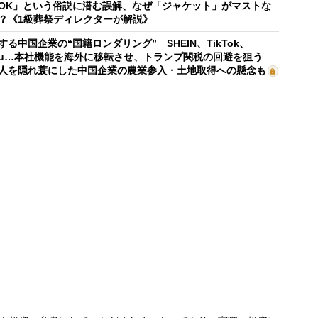
OK」という俗説に潜む誤解、なぜ「ジャケット」がマストな
？《1級葬祭ディレクターが解説》
する中国企業の“国籍ロンダリング” SHEIN、TikTok、
mu…本社機能を海外に移転させ、トランプ関税の回避を狙う
人を隠れ蓑にした中国企業の農業参入・土地取得への懸念も