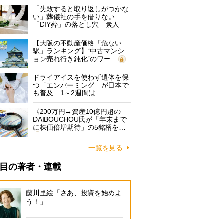
「失敗すると取り返しがつかな
い」葬儀社の手を借りない
「DIY葬」の落とし穴 素人
に…
【大阪の不動産価格「危ない
駅」ランキング】“中古マンシ
ョン売れ行き鈍化”のワー…
ドライアイスを使わず遺体を保
つ「エンバーミング」が日本で
も普及 1～2週間は…
《200万円→資産10億円超の
DAIBOUCHOU氏が「年末まで
に株価倍増期待」の5銘柄を…
一覧を見る
目の著者・連載
藤川里絵「さあ、投資を始めよ
う！」