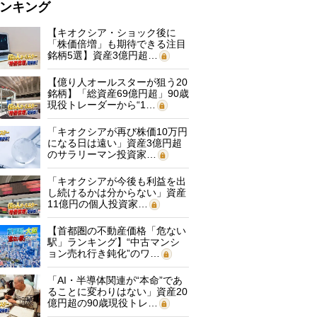
ンキング
【キオクシア・ショック後に
「株価倍増」も期待できる注目
銘柄5選】資産3億円超…
【億り人オールスターが狙う20
銘柄】「総資産69億円超」90歳
現役トレーダーから“1…
「キオクシアが再び株価10万円
になる日は遠い」資産3億円超
のサラリーマン投資家…
「キオクシアが今後も利益を出
し続けるかは分からない」資産
11億円の個人投資家…
【首都圏の不動産価格「危ない
駅」ランキング】“中古マンシ
ョン売れ行き鈍化”のワ…
「AI・半導体関連が“本命”であ
ることに変わりはない」資産20
億円超の90歳現役トレ…