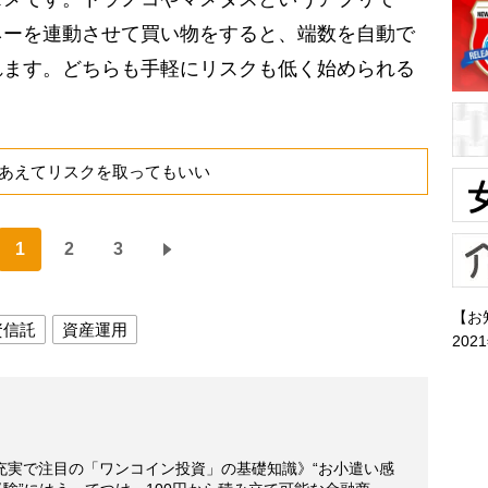
ネーを連動させて買い物をすると、端数を自動で
れます。どちらも手軽にリスクも低く始められる
あえてリスクを取ってもいい
1
2
3
【お
資信託
資産運用
202
充実で注目の「ワンコイン投資」の基礎知識》“お小遣い感