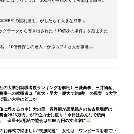
経験”にはうってつけ 100円から積み立て可能な金融商…
「年率5％の複利運用」がもたらす大きな成果
ッグデータから導き出された「10倍株の条件」を踏まえた
柄 10倍株探しの達人・かぶカブキさんが厳選
社の大学別就職者数ランキングを解剖》三菱商事、三井物産、
商事への就職者は「東大・早大・慶大で約6割」の現実 3大学
で強い大学はどこか
俵に埋まるカネ】大の里、豊昇龍が黒星続きの名古屋場所は
賞金2826万円」が下位力士に渡り「今日はみんなで焼肉
」 金星4個配給で協会は年96万円の支出増に
のお葬式で悩ましい“喪服問題” 女性は「ワンピースを着てい