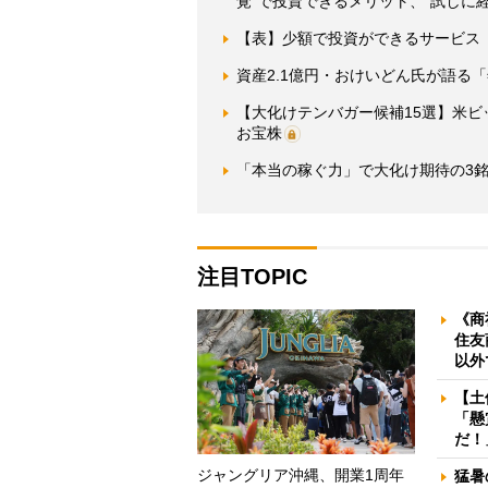
覚”で投資できるメリット、“試しに
【表】少額で投資ができるサービス
資産2.1億円・おけいどん氏が語る
【大化けテンバガー候補15選】米ビ
お宝株
「本当の稼ぐ力」で大化け期待の3銘
注目TOPIC
《商
住友
以外
【土
「懸
だ！
ジャングリア沖縄、開業1周年
猛暑