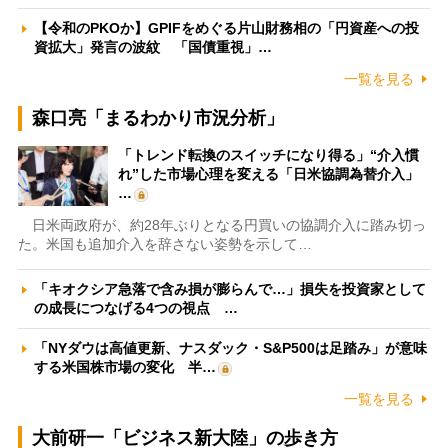
【令和のPKOか】GPIFをめぐる片山財務相の「円資産への投
資拡大」発言の波紋 「国債重視」…
一覧を見る
森口亮「まるわかり市況分析」
「トレンド転換のスイッチになり得る」“介入慣
れ”した市場心理を変える「日米協調為替介入」
…
日米両政府が、約28年ぶりとなる円買いの協調介入に踏み切っ
た。米国も追加介入を辞さない姿勢を示して…
「キオクシア急落で含み損が膨らんで…」損失を投資家として
の成長につなげる4つの視点 …
「NYダウは高値更新、ナスダック・S&P500は足踏み」が意味
する米国株市場の変化 半…
一覧を見る
大前研一「ビジネス新大陸」の歩き方