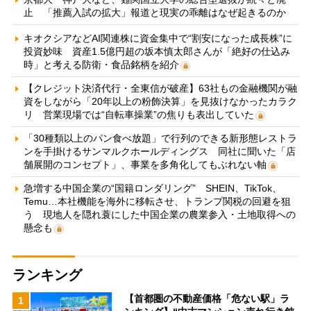
止 「推薦入試の拡大」報道と現実の乖離はなぜ起きるのか
キオクシアなどAI関連株に資金集中で“割安になった成長株”に
投資妙味 資産1.5億円超の坂本慎太郎さんが「絶好の仕込み
時」と考える防衛・食品銘柄を紹介
【クレジット決済代行・全東信が破産】63社もの金融機関が融
資をしながら「20年以上の粉飾決算」を見抜けなかったカラク
リ 営業現場では“自転車操業”の焦りも表出していた
「30種類以上のパン食べ放題」で行列のできる新形態レストラ
ンを手掛けるサンマルクホールディングス 同社に聞いた「店
舗展開のコンセプト」、事業を多角化してもぶれない軸
急増する中国企業の“国籍ロンダリング” SHEIN、TikTok、
Temu…本社機能を海外に移転させ、トランプ関税の回避を狙
う 現地人を隠れ蓑にした中国企業の農業参入・土地取得への
懸念も
ランキング
【首都圏の不動産価格「危ない駅」ラ
1