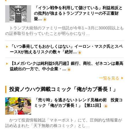
「イラン戦争を利用して儲けている」利益相反と
の批判が強まるトランプファミリーの不正蓄財
疑…
トランプ大統領のファミリー信託が今年1～3月に3000回以上も
の証券取引を行っていたことが明らかになり…
「いつ暴発してもおかしくはない」イーロン・マスク氏とスペ
ースXが抱えるリスクの数々「絶対…
【3メガバンクは純利益5兆円超】銀行、商社、ゼネコンは最高
益続出の一方で、中小企業・…
一覧を見る
投資ノウハウ満載コミック「俺がカブ番長！」
「売り時」を逃さないトレンド見極め術 投資コ
ミック「俺がカブ番長！」【第11回】
かつて投資情報雑誌「マネーポスト」にて、圧倒的な情報量が
詰め込まれた「天下無敵の株コミック」とし…