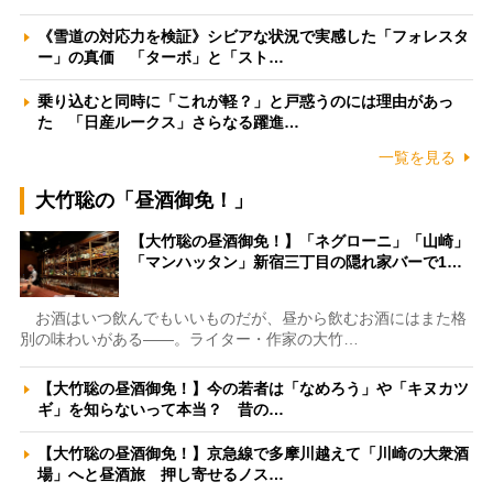
《雪道の対応力を検証》シビアな状況で実感した「フォレスタ
ー」の真価 「ターボ」と「スト…
乗り込むと同時に「これが軽？」と戸惑うのには理由があっ
た 「日産ルークス」さらなる躍進…
一覧を見る
大竹聡の「昼酒御免！」
【大竹聡の昼酒御免！】「ネグローニ」「山崎」
「マンハッタン」新宿三丁目の隠れ家バーで1…
お酒はいつ飲んでもいいものだが、昼から飲むお酒にはまた格
別の味わいがある――。ライター・作家の大竹…
【大竹聡の昼酒御免！】今の若者は「なめろう」や「キヌカツ
ギ」を知らないって本当？ 昔の…
【大竹聡の昼酒御免！】京急線で多摩川越えて「川崎の大衆酒
場」へと昼酒旅 押し寄せるノス…