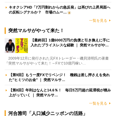
キオクシアHD「7万円割れからの急反発」は再びの上昇局面へ
の反転シグナルか？ 市場のムー…
一覧を見る
突然マルサがやって来た！
【最終回】1億6000万円の負債と引き換えに手に
入れたプライスレスな経験 ｜ 突然マルサがや…
2009年12月に発行された元FXトレーダー・磯貝清明氏の著書
『突然マルサがやって来た！～FXで10億円稼い…
【第9回】もう一度FXでリベンジ！ 種銭は差し押さえを免れ
た”ヒミツのお金” ｜ 突然マルサ…
【第8回】年利はなんと14.6％！ 毎日5万円超の延滞税が積み
上がっていく ｜ 突然マルサ…
一覧を見る
河合雅司「人口減少ニッポンの活路」