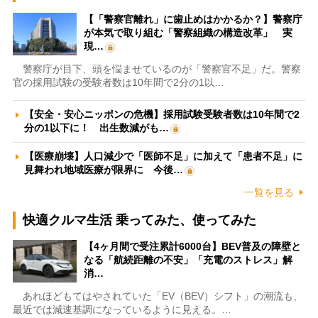
【「警察官離れ」に歯止めはかかるか？】警察庁
が本気で取り組む「警察組織の構造改革」 実
現…
警察庁が目下、頭を悩ませているのが「警察官不足」だ。警察
官の採用試験の受験者数は10年間で2分の1以…
【安全・安心ニッポンの危機】採用試験受験者数は10年間で2
分の1以下に！ 出生数減がも…
【医療崩壊】人口減少で「医師不足」に加えて「患者不足」に
見舞われ地域医療が限界に 今後…
一覧を見る
快適クルマ生活 乗ってみた、使ってみた
【4ヶ月間で受注累計6000台】BEV普及の障壁と
なる「航続距離の不安」「充電のストレス」解
消…
あれほどもてはやされていた「EV（BEV）シフト」の潮流も、
最近では減速基調になっているように見える。…