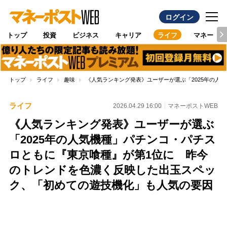
ログイン
トップ
投資
ビジネス
キャリア
ライフ
マネー
トップ
ライフ
趣味
《人気ランキング発表》ユーザーが選ぶ「2025年の人
ライフ
2026.04.29 16:00
マネーポストWEB
《人気ランキング発表》ユーザーが選ぶ
「2025年の人気機種」パチンコ・パチス
ロともに『東京喰種』が第1位に 昨今
のトレンドを色濃く反映した出玉スペッ
ク、「初めての遊技機化」も人気の要因
Loaded
:
100.00%
/
Unmute