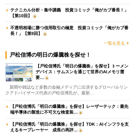
テクニカル分析・集中講義 投資コミック「俺がカブ番長！」
【第10回】
不透明相場に勝つ信用取引の極意 投資コミック「俺がカブ番
長！」【第9回】
一覧を見る
戸松信博の明日の爆騰株を探せ！
【戸松信博氏「明日の爆騰株」を探せ】トーメン
デバイス：サムスンを通じて世界のAIメモリ需
要…
新聞や雑誌など多数の金融メディアに出演するグローバルリン
クアドバイザーズ代表の戸松信博氏が、最新…
【戸松信博氏「明日の爆騰株」を探せ】レーザーテック：最先
端半導体の製造に不可欠な検査装…
【戸松信博氏「明日の爆騰株」を探せ】TDK：AIインフラを支
えるキープレーヤー 成長の再評…