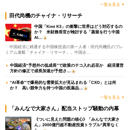
一覧を見る
田代尚機のチャイナ・リサーチ
中国「Kimi K3」の衝撃に世界はどう対応するの
か？ 米財務長官が検討する「蒸留を行う中国
AI…
中国経済に精通する中国株投資の第一人者・田代尚機氏のプレ
ミアム連載「チャイナ・リサーチ」。中国企…
中国経済“予想外の低成長”で政策のテコ入れ必至か 経済運営
方針の修正で成長加速が予想さ…
“AI革命”で爆発的な需要拡大が見込まれる「CXO」とは何
か？ 高い競争力を持つ中国の医薬品…
一覧を見る
「みんなで大家さん」配当ストップ騒動の内幕
《ついに見えた問題の核心》「みんなで大家さ
ん」2000億円超不動産投資トラブル“異常なく