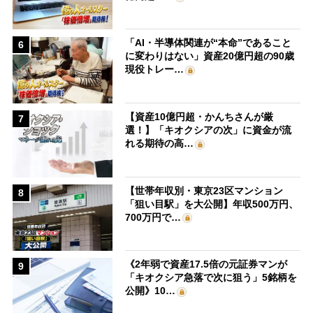
「AI・半導体関連が“本命”であること
6
に変わりはない」資産20億円超の90歳
現役トレー…
【資産10億円超・かんちさんが厳
7
選！】「キオクシアの次」に資金が流
れる期待の高…
【世帯年収別・東京23区マンション
8
「狙い目駅」を大公開】年収500万円、
700万円で…
《2年弱で資産17.5倍の元証券マンが
9
「キオクシア急落で次に狙う」5銘柄を
公開》10…