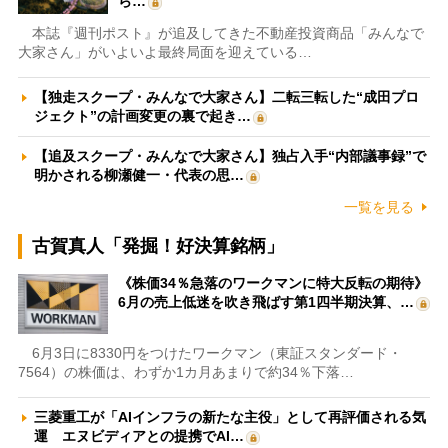
ら…
本誌『週刊ポスト』が追及してきた不動産投資商品「みんなで
大家さん」がいよいよ最終局面を迎えている…
【独走スクープ・みんなで大家さん】二転三転した“成田プロ
ジェクト”の計画変更の裏で起き…
【追及スクープ・みんなで大家さん】独占入手“内部議事録”で
明かされる柳瀬健一・代表の思…
一覧を見る
古賀真人「発掘！好決算銘柄」
《株価34％急落のワークマンに特大反転の期待》
6月の売上低迷を吹き飛ばす第1四半期決算、…
6月3日に8330円をつけたワークマン（東証スタンダード・
7564）の株価は、わずか1カ月あまりで約34％下落…
三菱重工が「AIインフラの新たな主役」として再評価される気
運 エヌビディアとの提携でAI…