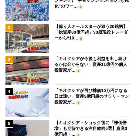
ンキング】“中古マンション売れ行き鈍
化”のワー…
【億り人オールスターが狙う20銘柄】
2
「総資産69億円超」90歳現役トレーダ
ーから“10…
「キオクシアが今後も利益を出し続け
3
るかは分からない」資産11億円の個人
投資家が…
「キオクシアが再び株価10万円になる
4
日は遠い」資産3億円超のサラリーマン
投資家が…
【キオクシア・ショック後に「株価倍
5
増」も期待できる注目銘柄5選】資産3
億円超・…