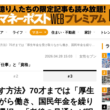
ア
ライフ
マネー
住まい・不動産
家計
トレ
《老後資金を増やす方法》70才までは「厚生年金を受け取りながら働き、国民年金を繰り下げ」が現実的な選択 「老後の見通しが明るくなった」と再就職した60代女性も意欲
ラ
1
2026.04.28 15:03
女性セブン
「仕事」と「資格」
2
2
3
＃
＃
す方法》70才までは「厚生
3
がら働き、国民年金を繰り
4