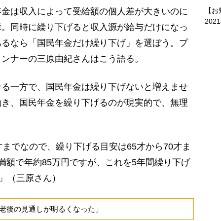
年金は収入によって受給額の個人差が大きいのに
【お
202
障。同時に繰り下げると収入源が給与だけになっ
あるなら「国民年金だけ繰り下げ」を選ぼう。プ
ランナーの三原由紀さんはこう語る。
せる一方で、国民年金は繰り下げないと増えませ
働き、国民年金を繰り下げるのが現実的で、無理
までなので、繰り下げる目安は65才から70才ま
満額で年約85万円ですが、これを5年間繰り下げ
す」（三原さん）
老後の見通しが明るくなった」