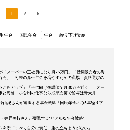
1
2
生年金
国民年金
年金
繰り下げ受給
が「スーパーの正社員になり月25万円」「登録販売者の資
0万円」…将来の厚生年金を増やすための職場・資格選びの…
2万円アップ」「子供向け塾講師で月30万円近く」…オー
仕事と資格 歩合制の仕事なら成果次第で給与は青天井…
三原由紀さんが選択する年金戦略「国民年金のみ5年繰り下
・井戸美枝さんが実践する“リアルな年金戦略”
活を満喫「すべて自分の責任、腹の立ちようがない」