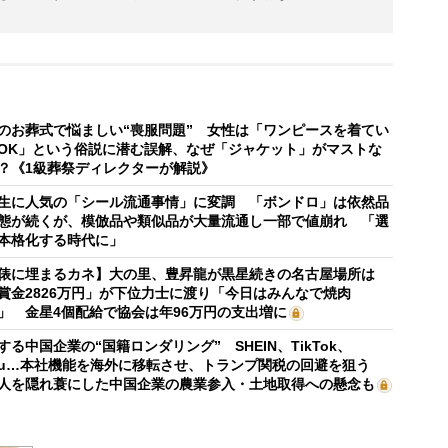
のお葬式で悩ましい“喪服問題” 女性は「ワンピースを着てい
OK」という俗説に潜む誤解、なぜ「ジャケット」がマストな
？《1級葬祭ディレクターが解説》
生に人気の「シール流通事情」に変調 「ボンドロ」は依然品
態が続くが、模倣品や類似品が大量流通し一部で値崩れ 「選
本格化する時代に」
俵に埋まるカネ】大の里、豊昇龍が黒星続きの名古屋場所は
賞金2826万円」が下位力士に渡り「今日はみんなで焼肉
」 金星4個配給で協会は年96万円の支出増に
する中国企業の“国籍ロンダリング” SHEIN、TikTok、
mu…本社機能を海外に移転させ、トランプ関税の回避を狙う
人を隠れ蓑にした中国企業の農業参入・土地取得への懸念も