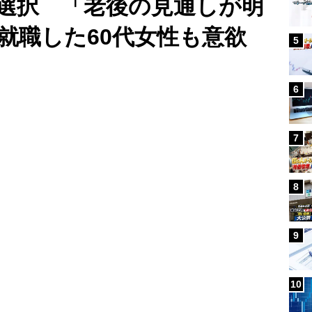
選択 「老後の見通しが明
就職した60代女性も意欲
5
Loaded
:
100.00%
/
6
7
8
9
10