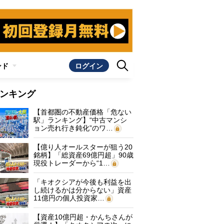
ンド
ログイン
ンキング
【首都圏の不動産価格「危ない
駅」ランキング】“中古マンシ
ョン売れ行き鈍化”のワ…
【億り人オールスターが狙う20
銘柄】「総資産69億円超」90歳
現役トレーダーから“1…
「キオクシアが今後も利益を出
し続けるかは分からない」資産
11億円の個人投資家…
【資産10億円超・かんちさんが