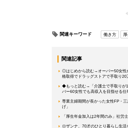
関連キーワード
働き方
厚
関連記事
◎はじめから読む→オーバー50女性
格取得でドラッグストアで手取り2
◆もっと読む→「介護士で手取りが1
バー60女性でも高収入を目指せる
専業主婦期間が長かった女性FP・
げ」
「厚生年金加入は2年間のみ」社労士
ロザンナ、70才のひとり暮らし生