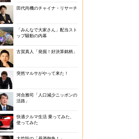
田代尚機のチャイナ・リサーチ
「みんなで大家さん」配当スト
ップ騒動の内幕
古賀真人「発掘！好決算銘柄」
突然マルサがやって来た！
河合雅司「人口減少ニッポンの
活路」
快適クルマ生活 乗ってみた、
使ってみた
大竹聡の「昼酒御免！」