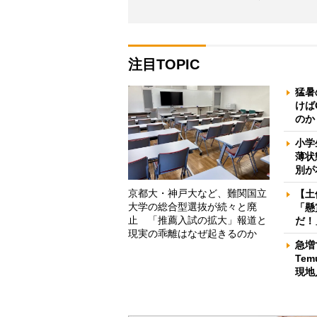
注目TOPIC
猛暑
けば
のか
小学
薄状
別が
京都大・神戸大など、難関国立
【土
大学の総合型選抜が続々と廃
「懸
止 「推薦入試の拡大」報道と
だ！
現実の乖離はなぜ起きるのか
急増
Te
現地