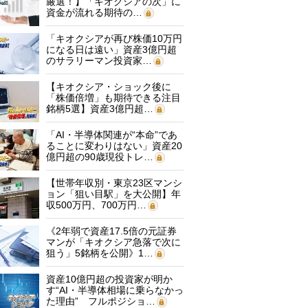
厳選！】「キオクシアの次」に
資金が流れる期待の…
「キオクシアが再び株価10万円
になる日は遠い」資産3億円超
のサラリーマン投資家…
【キオクシア・ショック後に
「株価倍増」も期待できる注目
銘柄5選】資産3億円超…
「AI・半導体関連が“本命”であ
ることに変わりはない」資産20
億円超の90歳現役トレ…
【世帯年収別・東京23区マンシ
ョン「狙い目駅」を大公開】年
収500万円、700万円…
《2年弱で資産17.5倍の元証券
マンが「キオクシア急落で次に
狙う」5銘柄を公開》1…
資産10億円超の投資家が明か
す“AI・半導体相場に乗らなかっ
た理由” フルポジショ…