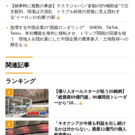
【納車時に複数の事故】テスラジャパン“多額のEV補助金”で注
文殺到、現場は大混乱 トラブル続発の背後に見え隠れす
る“イーロンの右腕”の影
急増する中国企業の“国籍ロンダリング” SHEIN、TikTok、
Temu…本社機能を海外に移転させ、トランプ関税の回避を狙
う 現地人を隠れ蓑にした中国企業の農業参入・土地取得への
懸念も
関連記事
ランキング
【億り人オールスターが狙う20銘柄】
1
「総資産69億円超」90歳現役トレーダ
ーから“10…
「キオクシアが今後も利益を出し続け
2
るかは分からない」資産11億円の個人
投資家が…