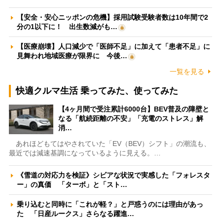
【安全・安心ニッポンの危機】採用試験受験者数は10年間で2
分の1以下に！ 出生数減がも…
【医療崩壊】人口減少で「医師不足」に加えて「患者不足」に
見舞われ地域医療が限界に 今後…
一覧を見る
快適クルマ生活 乗ってみた、使ってみた
【4ヶ月間で受注累計6000台】BEV普及の障壁と
なる「航続距離の不安」「充電のストレス」解
消…
あれほどもてはやされていた「EV（BEV）シフト」の潮流も、
最近では減速基調になっているように見える。…
《雪道の対応力を検証》シビアな状況で実感した「フォレスタ
ー」の真価 「ターボ」と「スト…
乗り込むと同時に「これが軽？」と戸惑うのには理由があっ
た 「日産ルークス」さらなる躍進…