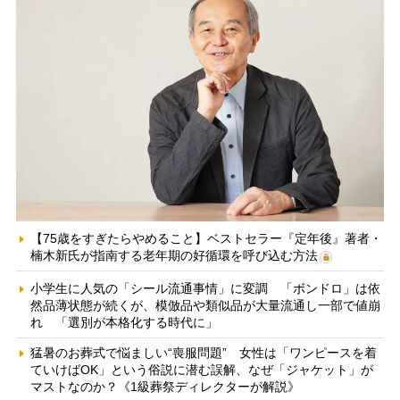
【75歳をすぎたらやめること】ベストセラー『定年後』著者・
楠木新氏が指南する老年期の好循環を呼び込む方法
小学生に人気の「シール流通事情」に変調 「ボンドロ」は依
然品薄状態が続くが、模倣品や類似品が大量流通し一部で値崩
れ 「選別が本格化する時代に」
猛暑のお葬式で悩ましい“喪服問題” 女性は「ワンピースを着
ていけばOK」という俗説に潜む誤解、なぜ「ジャケット」が
マストなのか？《1級葬祭ディレクターが解説》