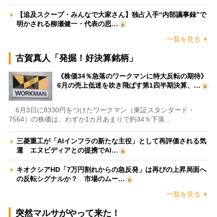
【追及スクープ・みんなで大家さん】独占入手“内部議事録”で
明かされる柳瀬健一・代表の思…
一覧を見る
古賀真人「発掘！好決算銘柄」
《株価34％急落のワークマンに特大反転の期待》
6月の売上低迷を吹き飛ばす第1四半期決算、…
6月3日に8330円をつけたワークマン（東証スタンダード・
7564）の株価は、わずか1カ月あまりで約34％下落…
三菱重工が「AIインフラの新たな主役」として再評価される気
運 エヌビディアとの提携でAI…
キオクシアHD「7万円割れからの急反発」は再びの上昇局面へ
の反転シグナルか？ 市場のムー…
一覧を見る
突然マルサがやって来た！