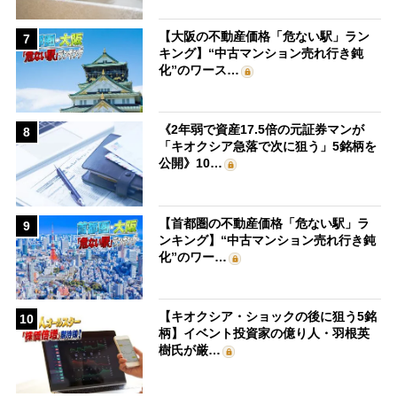
【大阪の不動産価格「危ない駅」ラン
7
キング】“中古マンション売れ行き鈍
化”のワース…
《2年弱で資産17.5倍の元証券マンが
8
「キオクシア急落で次に狙う」5銘柄を
公開》10…
【首都圏の不動産価格「危ない駅」ラ
9
ンキング】“中古マンション売れ行き鈍
化”のワー…
【キオクシア・ショックの後に狙う5銘
10
柄】イベント投資家の億り人・羽根英
樹氏が厳…