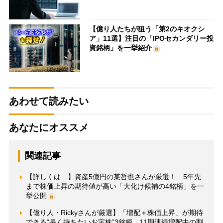
【億り人たちが狙う「第2のキオクシ
ア」11選】注目の「IPOセカンダリー投
資銘柄」を一挙紹介
あわせて読みたい
あなたにオススメ
関連記事
【詳しくは…】資産5億円の某哲也さんが厳選！ 5年先
まで株価上昇の期待値が高い「大化け候補の4銘柄」を一
挙公開
【億り人・Rickyさんが厳選】「増配＋株価上昇」が期待
できる“長く持ちたいお宝株”3銘柄 11期連続増配中の割