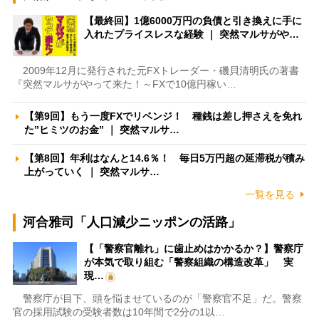
【最終回】1億6000万円の負債と引き換えに手に
入れたプライスレスな経験 ｜ 突然マルサがや…
2009年12月に発行された元FXトレーダー・磯貝清明氏の著書
『突然マルサがやって来た！～FXで10億円稼い…
【第9回】もう一度FXでリベンジ！ 種銭は差し押さえを免れ
た”ヒミツのお金” ｜ 突然マルサ…
【第8回】年利はなんと14.6％！ 毎日5万円超の延滞税が積み
上がっていく ｜ 突然マルサ…
一覧を見る
河合雅司「人口減少ニッポンの活路」
【「警察官離れ」に歯止めはかかるか？】警察庁
が本気で取り組む「警察組織の構造改革」 実
現…
警察庁が目下、頭を悩ませているのが「警察官不足」だ。警察
官の採用試験の受験者数は10年間で2分の1以…