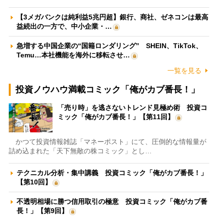
【3メガバンクは純利益5兆円超】銀行、商社、ゼネコンは最高
益続出の一方で、中小企業・…
急増する中国企業の“国籍ロンダリング” SHEIN、TikTok、
Temu…本社機能を海外に移転させ…
一覧を見る
投資ノウハウ満載コミック「俺がカブ番長！」
「売り時」を逃さないトレンド見極め術 投資コ
ミック「俺がカブ番長！」【第11回】
かつて投資情報雑誌「マネーポスト」にて、圧倒的な情報量が
詰め込まれた「天下無敵の株コミック」とし…
テクニカル分析・集中講義 投資コミック「俺がカブ番長！」
【第10回】
不透明相場に勝つ信用取引の極意 投資コミック「俺がカブ番
長！」【第9回】