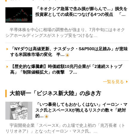
「キオクシア急落で含み損が膨らんで…」損失を
投資家としての成長につなげる4つの視点 「…
半導体株を中心に相場の調整色が強まり、7月中旬にはキオク
シアホールディングスがストップ安をつけるな…
「NYダウは高値更新、ナスダック・S&P500は足踏み」が意味
する米国株市場の変化 半…
【歴史的な爆騰劇】時価総額10兆円企業が「2連続ストップ
高」「制限値幅拡大」の衝撃 フ…
一覧を見る
大前研一「ビジネス新大陸」の歩き方
「いつ暴発してもおかしくはない」イーロン・マ
スク氏とスペースXが抱えるリスクの数々「絶対
的…
宇宙開発企業「スペースX」の上場で史上初の「兆万長者（ト
リリオネア）」となったイーロン・マスク氏。…