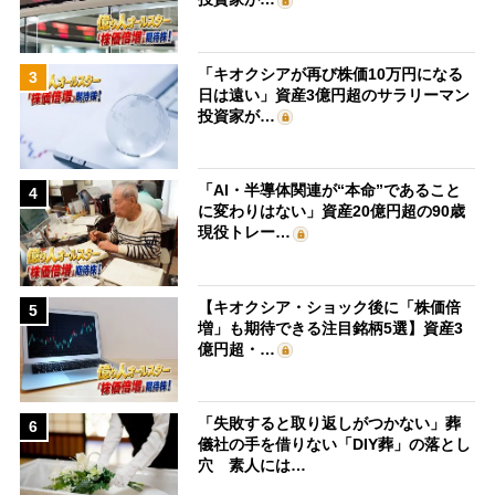
「キオクシアが再び株価10万円になる
3
日は遠い」資産3億円超のサラリーマン
投資家が…
「AI・半導体関連が“本命”であること
4
に変わりはない」資産20億円超の90歳
現役トレー…
【キオクシア・ショック後に「株価倍
5
増」も期待できる注目銘柄5選】資産3
億円超・…
「失敗すると取り返しがつかない」葬
6
儀社の手を借りない「DIY葬」の落とし
穴 素人には…