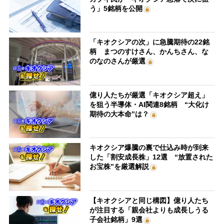
う」5銘柄を公開
「キオクシアの次」に急騰期待の22銘
柄 まつのすけさん、かんちさん、な
のなのさんが厳選
億り人たちが厳選「キオクシア超え」
を狙う半導体・AI関連8銘柄 “大化け
期待の大本命”は？
キオクシア爆騰の裏で仕込み時が到来
した「割安成長株」12選 “放置された
お宝株”を厳選解説
【キオクシアと同じ構図】億り人たち
が注目する「親会社よりも成長しうる
子会社銘柄」9選