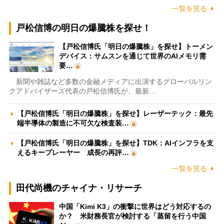
一覧を見る
戸松信博の明日の爆騰株を探せ！
【戸松信博氏「明日の爆騰株」を探せ】トーメン
デバイス：サムスンを通じて世界のAIメモリ需
要…
新聞や雑誌など多数の金融メディアに出演するグローバルリン
クアドバイザーズ代表の戸松信博氏が、最新…
【戸松信博氏「明日の爆騰株」を探せ】レーザーテック：最先
端半導体の製造に不可欠な検査装…
【戸松信博氏「明日の爆騰株」を探せ】TDK：AIインフラを支
えるキープレーヤー 成長の再評…
一覧を見る
田代尚機のチャイナ・リサーチ
中国「Kimi K3」の衝撃に世界はどう対応するの
か？ 米財務長官が検討する「蒸留を行う中国