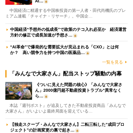
AI…
中国経済に精通する中国株投資の第一人者・田代尚機氏のプレ
ミアム連載「チャイナ・リサーチ」。中国企…
中国経済“予想外の低成長”で政策のテコ入れ必至か 経済運営
方針の修正で成長加速が予想さ…
“AI革命”で爆発的な需要拡大が見込まれる「CXO」とは何
か？ 高い競争力を持つ中国の医薬品…
一覧を見る
「みんなで大家さん」配当ストップ騒動の内幕
《ついに見えた問題の核心》「みんなで大家さ
ん」2000億円超不動産投資トラブル“異常なく
ら…
本誌『週刊ポスト』が追及してきた不動産投資商品「みんなで
大家さん」がいよいよ最終局面を迎えている…
【独走スクープ・みんなで大家さん】二転三転した“成田プロ
ジェクト”の計画変更の裏で起き…