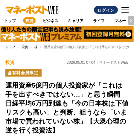
ログイン
トップ
投資
ビジネス
キャリア
ライフ
マネー
トップ
投資
株
運用資産5億円の個人投資家が「これは手を出すべきではな
投資
2026.05.01 07:04
マネーポストWEB
有料会員限定
運用資産5億円の個人投資家が「これは
手を出すべきではない…」と思う瞬間
日経平均6万円到達も「今の日本株は下値
リスクも高い」と判断、狙うなら「いま
市場で買われていない株」【大衆心理の
逆を行く投資法】