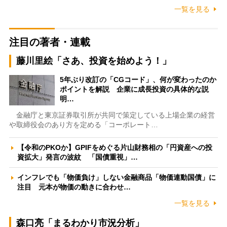
一覧を見る
注目の著者・連載
藤川里絵「さあ、投資を始めよう！」
5年ぶり改訂の「CGコード」、何が変わったのか
ポイントを解説 企業に成長投資の具体的な説
明…
金融庁と東京証券取引所が共同で策定している上場企業の経営
や取締役会のあり方を定める「コーポレート…
【令和のPKOか】GPIFをめぐる片山財務相の「円資産への投
資拡大」発言の波紋 「国債重視」…
インフレでも「物価負け」しない金融商品「物価連動国債」に
注目 元本が物価の動きに合わせ…
一覧を見る
森口亮「まるわかり市況分析」