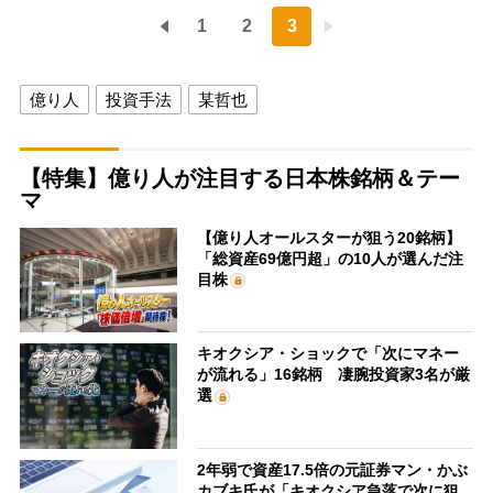
1
2
3
億り人
投資手法
某哲也
【特集】億り人が注目する日本株銘柄＆テー
マ
【億り人オールスターが狙う20銘柄】
「総資産69億円超」の10人が選んだ注
目株
キオクシア・ショックで「次にマネー
が流れる」16銘柄 凄腕投資家3名が厳
選
2年弱で資産17.5倍の元証券マン・かぶ
カブキ氏が「キオクシア急落で次に狙