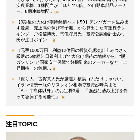
安農業株、1株配当が「10年で6倍」の自動車部品メーカ
ー、8期連続増配…
【3期後の大化け期待銘柄ベスト50】テンバガーを生み出
す源泉「売上高の伸び率予測」から算出した有望株ラン
キング 戸松信博氏、弐億貯男氏、投資公認会計士みつ
氏が注目ポイン…
《元手1000万円→利益12億円の投資公認会計士みつさん
厳選の5銘柄》日銀利上げで大化け期待の地銀から、“脱
ガソリン”と国家安全保障で好機到来のメーカーなど「上
昇期待」の銘柄…
《億り人・古賀真人氏が厳選》横浜ゴムだけじゃない、
イラン情勢一服のリスクオン相場で投資妙味高まる
「AI・半導体以外」のお宝株3選 「強烈な踏み上げを伴
って急騰する可能性」
注目TOPIC