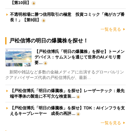
【第10回】
不透明相場に勝つ信用取引の極意 投資コミック「俺がカブ番
長！」【第9回】
一覧を見る
戸松信博の明日の爆騰株を探せ！
【戸松信博氏「明日の爆騰株」を探せ】トーメン
デバイス：サムスンを通じて世界のAIメモリ需
要…
新聞や雑誌など多数の金融メディアに出演するグローバルリン
クアドバイザーズ代表の戸松信博氏が、最新…
【戸松信博氏「明日の爆騰株」を探せ】レーザーテック：最先
端半導体の製造に不可欠な検査装…
【戸松信博氏「明日の爆騰株」を探せ】TDK：AIインフラを支
えるキープレーヤー 成長の再評…
一覧を見る