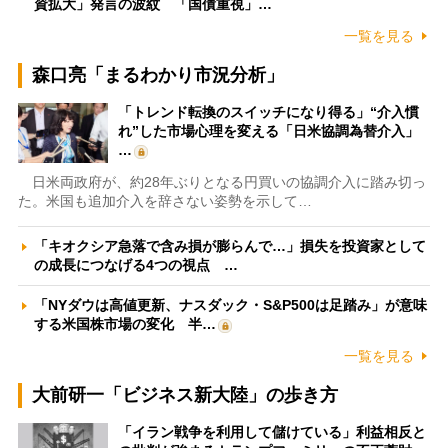
資拡大」発言の波紋 「国債重視」…
一覧を見る
森口亮「まるわかり市況分析」
「トレンド転換のスイッチになり得る」“介入慣
れ”した市場心理を変える「日米協調為替介入」
…
日米両政府が、約28年ぶりとなる円買いの協調介入に踏み切っ
た。米国も追加介入を辞さない姿勢を示して…
「キオクシア急落で含み損が膨らんで…」損失を投資家として
の成長につなげる4つの視点 …
「NYダウは高値更新、ナスダック・S&P500は足踏み」が意味
する米国株市場の変化 半…
一覧を見る
大前研一「ビジネス新大陸」の歩き方
「イラン戦争を利用して儲けている」利益相反と