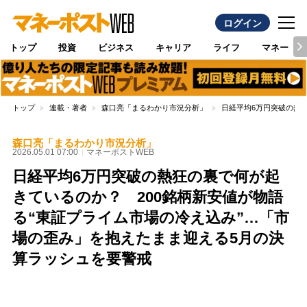
ログイン
トップ
投資
ビジネス
キャリア
ライフ
マネー
トップ
連載・著者
森口亮「まるわかり市況分析」
日経平均6万円突破の熱
森口亮「まるわかり市況分析」
2026.05.01 07:00
マネーポストWEB
日経平均6万円突破の熱狂の裏で何が起
きているのか？ 200銘柄新安値が物語
る“東証プライム市場の冷え込み”…「市
場の歪み」を抱えたまま迎える5月の決
算ラッシュを要警戒
Loaded
:
87.48%
/
Unmute