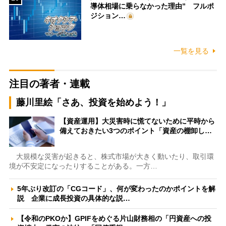
導体相場に乗らなかった理由” フルポ
ジション…
一覧を見る
注目の著者・連載
藤川里絵「さあ、投資を始めよう！」
【資産運用】大災害時に慌てないために平時から
備えておきたい3つのポイント「資産の棚卸し…
大規模な災害が起きると、株式市場が大きく動いたり、取引環
境が不安定になったりすることがある。一方…
5年ぶり改訂の「CGコード」、何が変わったのかポイントを解
説 企業に成長投資の具体的な説…
【令和のPKOか】GPIFをめぐる片山財務相の「円資産への投