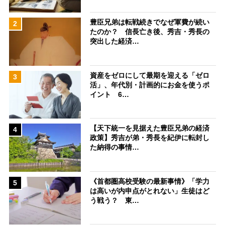
豊臣兄弟は転戦続きでなぜ軍費が続い
2
たのか？ 信長亡き後、秀吉・秀長の
突出した経済…
資産をゼロにして最期を迎える「ゼロ
3
活」、年代別・計画的にお金を使うポ
イント 6…
【天下統一を見据えた豊臣兄弟の経済
4
政策】秀吉が弟・秀長を紀伊に転封し
た納得の事情…
《首都圏高校受験の最新事情》「学力
5
は高いが内申点がとれない」生徒はど
う戦う？ 東…