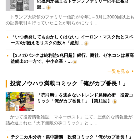
の批判が強まるトランプファミリーの不正蓄財
疑…
トランプ大統領のファミリー信託が今年1～3月に3000回以上も
の証券取引を行っていたことが明らかになり…
「いつ暴発してもおかしくはない」イーロン・マスク氏とスペ
ースXが抱えるリスクの数々「絶対…
【3メガバンクは純利益5兆円超】銀行、商社、ゼネコンは最高
益続出の一方で、中小企業・…
一覧を見る
投資ノウハウ満載コミック「俺がカブ番長！」
「売り時」を逃さないトレンド見極め術 投資コ
ミック「俺がカブ番長！」【第11回】
かつて投資情報雑誌「マネーポスト」にて、圧倒的な情報量が
詰め込まれた「天下無敵の株コミック」とし…
テクニカル分析・集中講義 投資コミック「俺がカブ番長！」