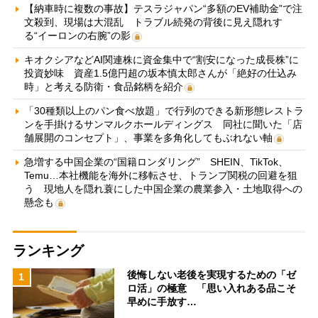
【納車時に複数の事故】テスラジャパン“多額のEV補助金”で注
文殺到、現場は大混乱 トラブル続発の背後に見え隠れす
る“イーロンの右腕”の影
キオクシアなどAI関連株に資金集中で“割安になった成長株”に
投資妙味 資産1.5億円超の坂本慎太郎さんが「絶好の仕込み
時」と考える防衛・食品銘柄を紹介
「30種類以上のパン食べ放題」で行列のできる新形態レストラ
ンを手掛けるサンマルクホールディングス 同社に聞いた「店
舗展開のコンセプト」、事業を多角化してもぶれない軸
急増する中国企業の“国籍ロンダリング” SHEIN、TikTok、
Temu…本社機能を海外に移転させ、トランプ関税の回避を狙
う 現地人を隠れ蓑にした中国企業の農業参入・土地取得への
懸念も
ランキング
後悔しない老後を実現するための「ゼ
1
ロ活」の極意 「思い入れある品こそ
早めに手放す…