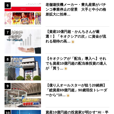
老舗遊技機メーカー・豊丸産業がパチ
6
ンコ事業停止の背景 大手と中小の格
差拡大に拍車…
【資産10億円超・かんちさんが厳
7
選！】「キオクシアの次」に資金が流
れる期待の高…
【キオクシアが「配当」導入へ】それ
8
でも資産10億円超の配当株投資の達人
が「買う…
【億り人オールスターが狙う20銘柄】
9
「総資産69億円超」90歳現役トレーダ
ーから“10…
資産10億円超の投資家が明かす“AI・半
10