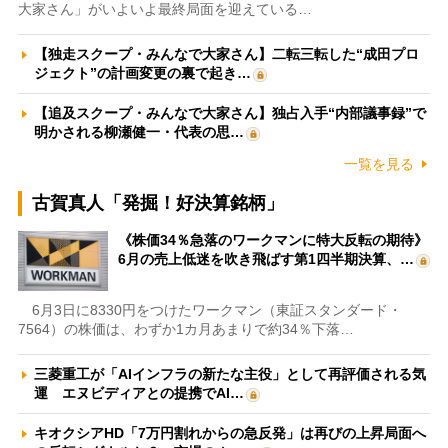
大家さん」がいよいよ最終局面を迎えている…
【独走スクープ・みんなで大家さん】二転三転した“成田プロ
ジェクト”の計画変更の裏で起き…
【追及スクープ・みんなで大家さん】独占入手“内部議事録”で
明かされる柳瀬健一・代表の思…
一覧を見る
古賀真人「発掘！好決算銘柄」
《株価34％急落のワークマンに特大反転の期待》
6月の売上低迷を吹き飛ばす第1四半期決算、…
6月3日に8330円をつけたワークマン（東証スタンダード・
7564）の株価は、わずか1カ月あまりで約34％下落…
三菱重工が「AIインフラの新たな主役」として再評価される気
運 エヌビディアとの提携でAI…
キオクシアHD「7万円割れからの急反発」は再びの上昇局面へ