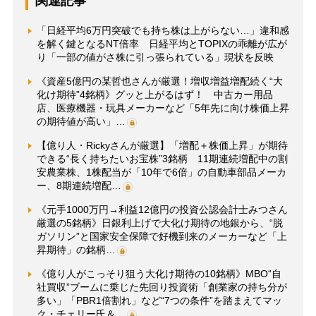
関連記事
「日経平均6万円突破でも持ち株は上がらない…」違和感
を解く鍵となるNT倍率 日経平均とTOPIXの乖離が広が
り「一部の値がさ株に引っ張られている」現状を反映
《資産5億円の某哲也さんが厳選！増収増益増配続く“大
化け期待”4銘柄》グッと上がるはず！ 中古カー用品
店、医療機器・玩具メーカーなど「5年先に向け株価上昇
の期待値が高い」…
【億り人・Rickyさんが厳選】「増配＋株価上昇」が期待
できる“長く持ちたいお宝株”3銘柄 11期連続増配中の割
安農業株、1株配当が「10年で6倍」の自動車部品メーカ
ー、8期連続増配…
《元手1000万円→利益12億円の投資公認会計士みつさん
厳選の5銘柄》日銀利上げで大化け期待の地銀から、“脱
ガソリン”と国家安全保障で好機到来のメーカーなど「上
昇期待」の銘柄…
《億り人がこっそり狙う大化け期待の10銘柄》MBO“自
社買収”ブームに乗じた先回り投資術「創業家の持ち分が
多い」「PBR1倍割れ」など“7つの条件”を踏まえてマッ
ク・チェリー氏＆…