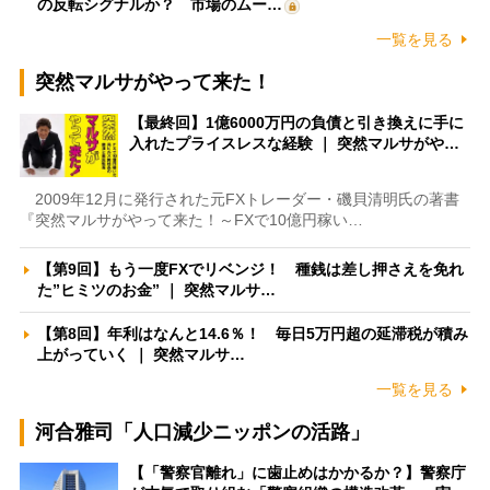
の反転シグナルか？ 市場のムー…
一覧を見る
突然マルサがやって来た！
【最終回】1億6000万円の負債と引き換えに手に
入れたプライスレスな経験 ｜ 突然マルサがや…
2009年12月に発行された元FXトレーダー・磯貝清明氏の著書
『突然マルサがやって来た！～FXで10億円稼い…
【第9回】もう一度FXでリベンジ！ 種銭は差し押さえを免れ
た”ヒミツのお金” ｜ 突然マルサ…
【第8回】年利はなんと14.6％！ 毎日5万円超の延滞税が積み
上がっていく ｜ 突然マルサ…
一覧を見る
河合雅司「人口減少ニッポンの活路」
【「警察官離れ」に歯止めはかかるか？】警察庁