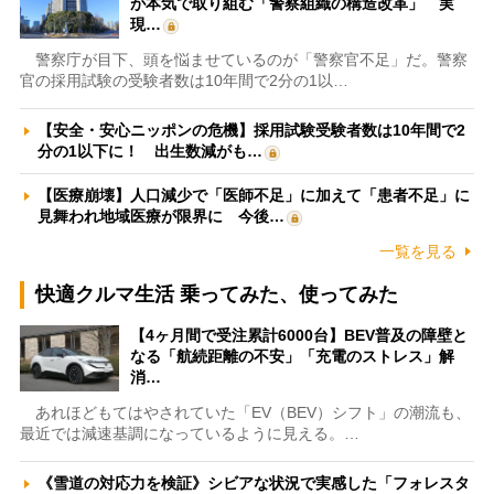
が本気で取り組む「警察組織の構造改革」 実
現…
警察庁が目下、頭を悩ませているのが「警察官不足」だ。警察
官の採用試験の受験者数は10年間で2分の1以…
【安全・安心ニッポンの危機】採用試験受験者数は10年間で2
分の1以下に！ 出生数減がも…
【医療崩壊】人口減少で「医師不足」に加えて「患者不足」に
見舞われ地域医療が限界に 今後…
一覧を見る
快適クルマ生活 乗ってみた、使ってみた
【4ヶ月間で受注累計6000台】BEV普及の障壁と
なる「航続距離の不安」「充電のストレス」解
消…
あれほどもてはやされていた「EV（BEV）シフト」の潮流も、
最近では減速基調になっているように見える。…
《雪道の対応力を検証》シビアな状況で実感した「フォレスタ