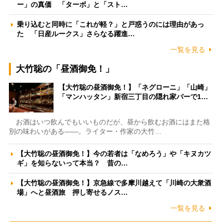
ー」の真価 「ターボ」と「スト…
乗り込むと同時に「これが軽？」と戸惑うのには理由があっ
た 「日産ルークス」さらなる躍進…
一覧を見る
大竹聡の「昼酒御免！」
【大竹聡の昼酒御免！】「ネグローニ」「山崎」
「マンハッタン」新宿三丁目の隠れ家バーで1…
お酒はいつ飲んでもいいものだが、昼から飲むお酒にはまた格
別の味わいがある――。ライター・作家の大竹…
【大竹聡の昼酒御免！】今の若者は「なめろう」や「キヌカツ
ギ」を知らないって本当？ 昔の…
【大竹聡の昼酒御免！】京急線で多摩川越えて「川崎の大衆酒
場」へと昼酒旅 押し寄せるノス…
一覧を見る