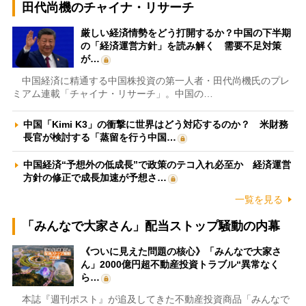
田代尚機のチャイナ・リサーチ
厳しい経済情勢をどう打開するか？中国の下半期
の「経済運営方針」を読み解く 需要不足対策
が…
中国経済に精通する中国株投資の第一人者・田代尚機氏のプレ
ミアム連載「チャイナ・リサーチ」。中国の…
中国「Kimi K3」の衝撃に世界はどう対応するのか？ 米財務
長官が検討する「蒸留を行う中国…
中国経済“予想外の低成長”で政策のテコ入れ必至か 経済運営
方針の修正で成長加速が予想さ…
一覧を見る
「みんなで大家さん」配当ストップ騒動の内幕
《ついに見えた問題の核心》「みんなで大家さ
ん」2000億円超不動産投資トラブル“異常なく
ら…
本誌『週刊ポスト』が追及してきた不動産投資商品「みんなで