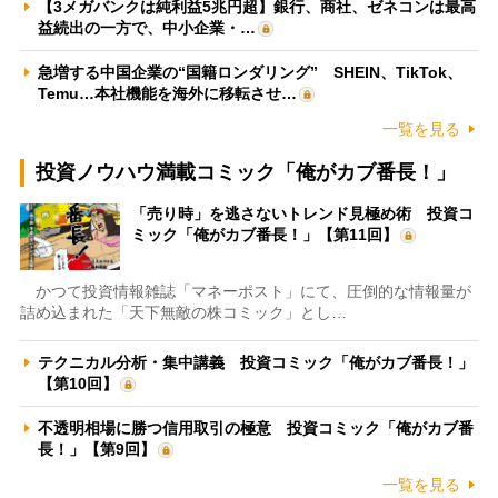
【3メガバンクは純利益5兆円超】銀行、商社、ゼネコンは最高
益続出の一方で、中小企業・…
急増する中国企業の“国籍ロンダリング” SHEIN、TikTok、
Temu…本社機能を海外に移転させ…
一覧を見る
投資ノウハウ満載コミック「俺がカブ番長！」
「売り時」を逃さないトレンド見極め術 投資コ
ミック「俺がカブ番長！」【第11回】
かつて投資情報雑誌「マネーポスト」にて、圧倒的な情報量が
詰め込まれた「天下無敵の株コミック」とし…
テクニカル分析・集中講義 投資コミック「俺がカブ番長！」
【第10回】
不透明相場に勝つ信用取引の極意 投資コミック「俺がカブ番
長！」【第9回】
一覧を見る