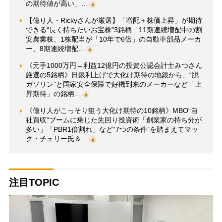
の期待値が高い」…
【億り人・Rickyさんが厳選】「増配＋株価上昇」が期待
できる“長く持ちたいお宝株”3銘柄 11期連続増配中の割
安農業株、1株配当が「10年で6倍」の自動車部品メーカ
ー、8期連続増配…
《元手1000万円→利益12億円の投資公認会計士みつさん
厳選の5銘柄》日銀利上げで大化け期待の地銀から、“脱
ガソリン”と国家安全保障で好機到来のメーカーなど「上
昇期待」の銘柄…
《億り人がこっそり狙う大化け期待の10銘柄》MBO“自
社買収”ブームに乗じた先回り投資術「創業家の持ち分が
多い」「PBR1倍割れ」など“7つの条件”を踏まえてマッ
ク・チェリー氏＆…
注目TOPIC