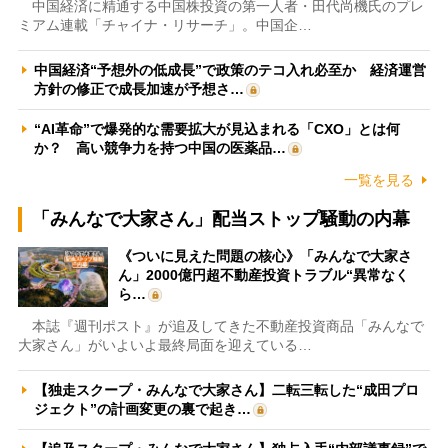
中国経済に精通する中国株投資の第一人者・田代尚機氏のプレ
ミアム連載「チャイナ・リサーチ」。中国企…
中国経済“予想外の低成長”で政策のテコ入れ必至か 経済運営
方針の修正で成長加速が予想さ…
“AI革命”で爆発的な需要拡大が見込まれる「CXO」とは何
か？ 高い競争力を持つ中国の医薬品…
一覧を見る
「みんなで大家さん」配当ストップ騒動の内幕
《ついに見えた問題の核心》「みんなで大家さ
ん」2000億円超不動産投資トラブル“異常なく
ら…
本誌『週刊ポスト』が追及してきた不動産投資商品「みんなで
大家さん」がいよいよ最終局面を迎えている…
【独走スクープ・みんなで大家さん】二転三転した“成田プロ
ジェクト”の計画変更の裏で起き…