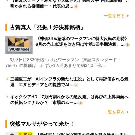
【追及スクープ・みんなで大家さん】独占入手“内部議事録”で
明かされる柳瀬健一・代表の思…
一覧を見る
古賀真人「発掘！好決算銘柄」
《株価34％急落のワークマンに特大反転の期待》
6月の売上低迷を吹き飛ばす第1四半期決算、…
6月3日に8330円をつけたワークマン（東証スタンダード・
7564）の株価は、わずか1カ月あまりで約34％下落…
三菱重工が「AIインフラの新たな主役」として再評価される気
運 エヌビディアとの提携でAI…
キオクシアHD「7万円割れからの急反発」は再びの上昇局面へ
の反転シグナルか？ 市場のムー…
一覧を見る
突然マルサがやって来た！
【最終回】1億6000万円の負債と引き換えに手に