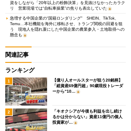
資をしながら「20年以上の粉飾決算」を見抜けなかったカラク
リ 営業現場では“自転車操業”の焦りも表出していた
急増する中国企業の“国籍ロンダリング” SHEIN、TikTok、
Temu…本社機能を海外に移転させ、トランプ関税の回避を狙
う 現地人を隠れ蓑にした中国企業の農業参入・土地取得への
懸念も
関連記事
ランキング
【億り人オールスターが狙う20銘柄】
1
「総資産69億円超」90歳現役トレーダ
ーから“10…
「キオクシアが今後も利益を出し続け
2
るかは分からない」資産11億円の個人
投資家が…