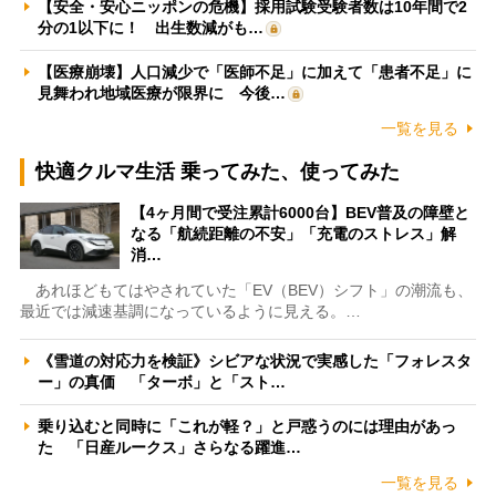
【安全・安心ニッポンの危機】採用試験受験者数は10年間で2
分の1以下に！ 出生数減がも…
【医療崩壊】人口減少で「医師不足」に加えて「患者不足」に
見舞われ地域医療が限界に 今後…
一覧を見る
快適クルマ生活 乗ってみた、使ってみた
【4ヶ月間で受注累計6000台】BEV普及の障壁と
なる「航続距離の不安」「充電のストレス」解
消…
あれほどもてはやされていた「EV（BEV）シフト」の潮流も、
最近では減速基調になっているように見える。…
《雪道の対応力を検証》シビアな状況で実感した「フォレスタ
ー」の真価 「ターボ」と「スト…
乗り込むと同時に「これが軽？」と戸惑うのには理由があっ
た 「日産ルークス」さらなる躍進…
一覧を見る