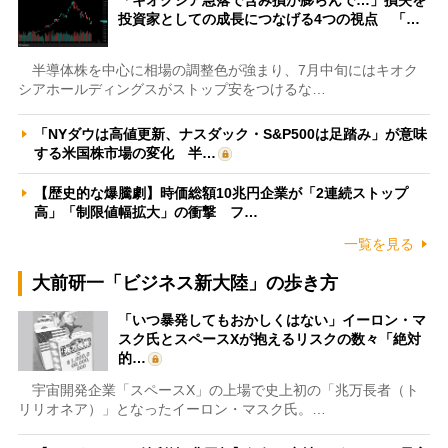
投資家としての成長につなげる4つの視点 「…
半導体株を中心に相場の調整色が強まり、7月中旬にはキオク
シアホールディングスがストップ安をつけるな…
「NYダウは高値更新、ナスダック・S&P500は足踏み」が意味
する米国株市場の変化 半…
【歴史的な爆騰劇】時価総額10兆円企業が「2連続ストップ
高」「制限値幅拡大」の衝撃 フ…
一覧を見る
大前研一「ビジネス新大陸」の歩き方
「いつ暴発してもおかしくはない」イーロン・マ
スク氏とスペースXが抱えるリスクの数々「絶対
的…
宇宙開発企業「スペースX」の上場で史上初の「兆万長者（ト
リリオネア）」となったイーロン・マスク氏。…