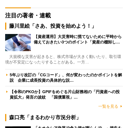
注目の著者・連載
藤川里絵「さあ、投資を始めよう！」
【資産運用】大災害時に慌てないために平時から
備えておきたい3つのポイント「資産の棚卸し…
大規模な災害が起きると、株式市場が大きく動いたり、取引環
境が不安定になったりすることがある。一方…
5年ぶり改訂の「CGコード」、何が変わったのかポイントを解
説 企業に成長投資の具体的な説…
【令和のPKOか】GPIFをめぐる片山財務相の「円資産への投
資拡大」発言の波紋 「国債重視」…
一覧を見る
森口亮「まるわかり市況分析」
「キオクシア急落で含み損が膨らんで…」損失を