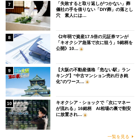
「失敗すると取り返しがつかない」葬
7
儀社の手を借りない「DIY葬」の落とし
穴 素人には…
《2年弱で資産17.5倍の元証券マンが
8
「キオクシア急落で次に狙う」5銘柄を
公開》10…
【大阪の不動産価格「危ない駅」ラン
9
キング】“中古マンション売れ行き鈍
化”のワース…
キオクシア・ショックで「次にマネー
10
が流れる」16銘柄 AI相場の裏で割安
に放置され…
一覧を見る