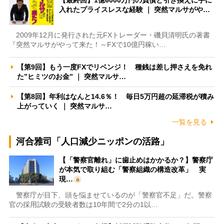
入れたプライスレスな経験 ｜ 突然マルサがや…
2009年12月に発行された元FXトレーダー・磯貝清明氏の著書
『突然マルサがやって来た！～FXで10億円稼い…
【第9回】もう一度FXでリベンジ！ 種銭は差し押さえを免れ
た”ヒミツのお金” ｜ 突然マルサ…
【第8回】年利はなんと14.6％！ 毎日5万円超の延滞税が積み
上がっていく ｜ 突然マルサ…
一覧を見る
河合雅司「人口減少ニッポンの活路」
【「警察官離れ」に歯止めはかかるか？】警察庁
が本気で取り組む「警察組織の構造改革」 実
現…
警察庁が目下、頭を悩ませているのが「警察官不足」だ。警察
官の採用試験の受験者数は10年間で2分の1以…