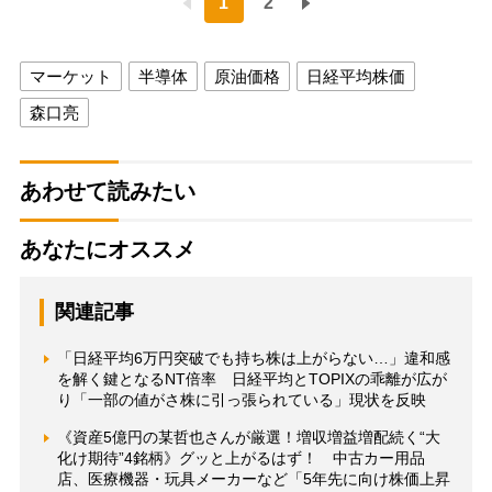
1
2
マーケット
半導体
原油価格
日経平均株価
森口亮
あわせて読みたい
あなたにオススメ
関連記事
「日経平均6万円突破でも持ち株は上がらない…」違和感
を解く鍵となるNT倍率 日経平均とTOPIXの乖離が広が
り「一部の値がさ株に引っ張られている」現状を反映
《資産5億円の某哲也さんが厳選！増収増益増配続く“大
化け期待”4銘柄》グッと上がるはず！ 中古カー用品
店、医療機器・玩具メーカーなど「5年先に向け株価上昇