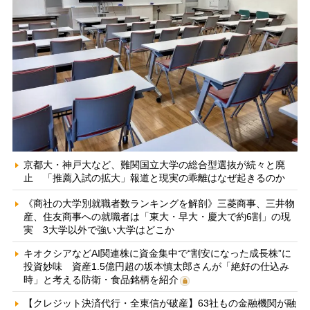
京都大・神戸大など、難関国立大学の総合型選抜が続々と廃
止 「推薦入試の拡大」報道と現実の乖離はなぜ起きるのか
《商社の大学別就職者数ランキングを解剖》三菱商事、三井物
産、住友商事への就職者は「東大・早大・慶大で約6割」の現
実 3大学以外で強い大学はどこか
キオクシアなどAI関連株に資金集中で“割安になった成長株”に
投資妙味 資産1.5億円超の坂本慎太郎さんが「絶好の仕込み
時」と考える防衛・食品銘柄を紹介
【クレジット決済代行・全東信が破産】63社もの金融機関が融