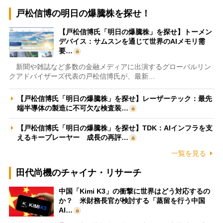
戸松信博の明日の爆騰株を探せ！
【戸松信博氏「明日の爆騰株」を探せ】トーメン
デバイス：サムスンを通じて世界のAIメモリ需
要…
新聞や雑誌など多数の金融メディアに出演するグローバルリン
クアドバイザーズ代表の戸松信博氏が、最新…
【戸松信博氏「明日の爆騰株」を探せ】レーザーテック：最先
端半導体の製造に不可欠な検査装…
【戸松信博氏「明日の爆騰株」を探せ】TDK：AIインフラを支
えるキープレーヤー 成長の再評…
一覧を見る
田代尚機のチャイナ・リサーチ
中国「Kimi K3」の衝撃に世界はどう対応するの
か？ 米財務長官が検討する「蒸留を行う中国
AI…