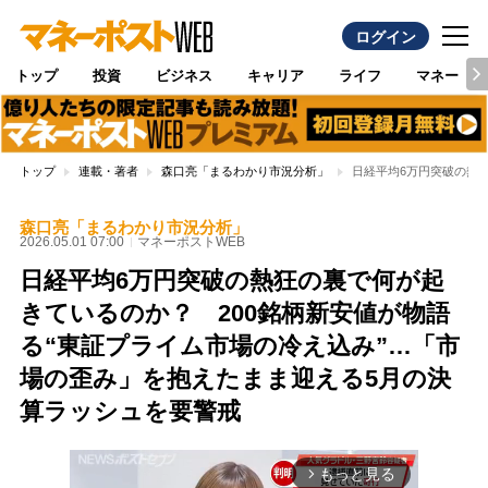
ログイン
トップ
投資
ビジネス
キャリア
ライフ
マネー
トップ
連載・著者
森口亮「まるわかり市況分析」
日経平均6万円突破の熱
森口亮「まるわかり市況分析」
2026.05.01 07:00
マネーポストWEB
日経平均6万円突破の熱狂の裏で何が起
きているのか？ 200銘柄新安値が物語
る“東証プライム市場の冷え込み”…「市
場の歪み」を抱えたまま迎える5月の決
算ラッシュを要警戒
もっと見る
arrow_forward_ios