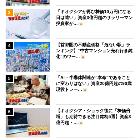
「キオクシアが再び株価10万円になる
3
日は遠い」資産3億円超のサラリーマン
投資家が…
【首都圏の不動産価格「危ない駅」ラ
4
ンキング】“中古マンション売れ行き鈍
化”のワー…
「AI・半導体関連が“本命”であること
5
に変わりはない」資産20億円超の90歳
現役トレー…
【キオクシア・ショック後に「株価倍
6
増」も期待できる注目銘柄5選】資産3
億円超・…