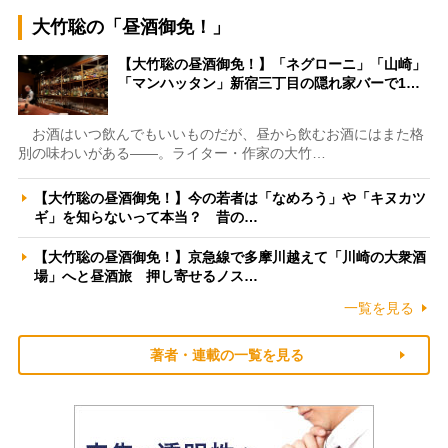
大竹聡の「昼酒御免！」
【大竹聡の昼酒御免！】「ネグローニ」「山崎」
「マンハッタン」新宿三丁目の隠れ家バーで1…
お酒はいつ飲んでもいいものだが、昼から飲むお酒にはまた格
別の味わいがある――。ライター・作家の大竹…
【大竹聡の昼酒御免！】今の若者は「なめろう」や「キヌカツ
ギ」を知らないって本当？ 昔の…
【大竹聡の昼酒御免！】京急線で多摩川越えて「川崎の大衆酒
場」へと昼酒旅 押し寄せるノス…
一覧を見る
著者・連載の一覧を見る