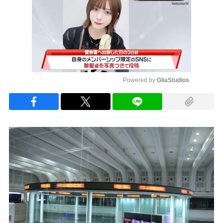
Powered by 
GliaStudios
Mute