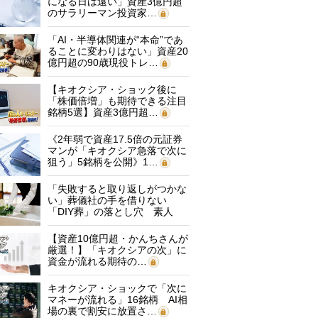
になる日は遠い」資産3億円超
のサラリーマン投資家…
「AI・半導体関連が“本命”であ
ることに変わりはない」資産20
億円超の90歳現役トレ…
【キオクシア・ショック後に
「株価倍増」も期待できる注目
銘柄5選】資産3億円超…
《2年弱で資産17.5倍の元証券
マンが「キオクシア急落で次に
狙う」5銘柄を公開》1…
「失敗すると取り返しがつかな
い」葬儀社の手を借りない
「DIY葬」の落とし穴 素人
に…
【資産10億円超・かんちさんが
厳選！】「キオクシアの次」に
資金が流れる期待の…
キオクシア・ショックで「次に
マネーが流れる」16銘柄 AI相
場の裏で割安に放置さ…