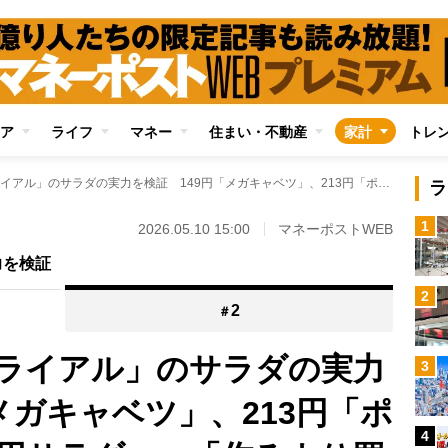
ア
ライフ
マネー
住まい・不動産
家計
トレ
激安スーパー「トライアル」のサラダの実力を検証 149円「メガキャベツ」、213円「ポテトサラダ」「徳用サラダ」…「作るより買ったほうがいい」と思わせる値段と量に満足
ラ
1
2026.05.10 15:00
マネーポストWEB
力を検証
2
2
＃
ライアル」のサラダの実力
3
メガキャベツ」、213円「ポ
4