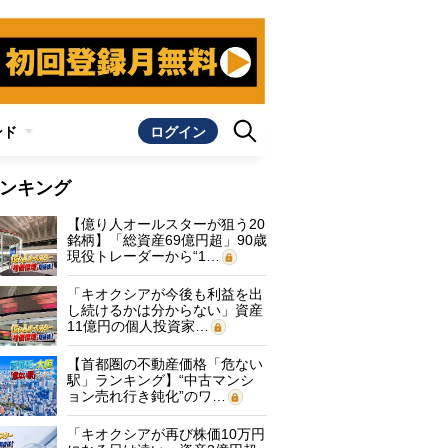
ンド
ログイン
ンキング
【億り人オールスターが狙う20
銘柄】「総資産69億円超」90歳
現役トレーダーから“1…
「キオクシアが今後も利益を出
し続けるかは分からない」資産
11億円の個人投資家…
【首都圏の不動産価格「危ない
駅」ランキング】“中古マンシ
ョン売れ行き鈍化”のワ…
「キオクシアが再び株価10万円