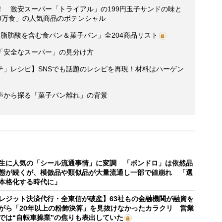
！ 激安スーパー「トライアル」の199円玉子サンドの味と
0万食」の人気商品のポテンシャル
脂肪酸を含む食パン＆菓子パン」全204商品リスト
「安全なスーパー」の見分け方
テ」レシピ】SNSでも話題のレシピを再現！材料はハーゲン
声から探る「菓子パン離れ」の背景
生に人気の「シール流通事情」に変調 「ボンドロ」は依然品
態が続くが、模倣品や類似品が大量流通し一部で値崩れ 「選
本格化する時代に」
レジット決済代行・全東信が破産】63社もの金融機関が融資を
がら「20年以上の粉飾決算」を見抜けなかったカラクリ 営業
では“自転車操業”の焦りも表出していた