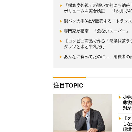
「採算度外視」の謳い文句にも納得
ボリュームを実食検証 「1か月で4
製パン大手3社が販売する「トランス
専門家が指南 「危ないスーパー」
【コンビニ商品で作る「簡単抹茶ラ
ダッツと氷と牛乳だけ
あんなに食べてたのに… 消費者の
注目TOPIC
小学
薄状
別が
【ク
しな
現場