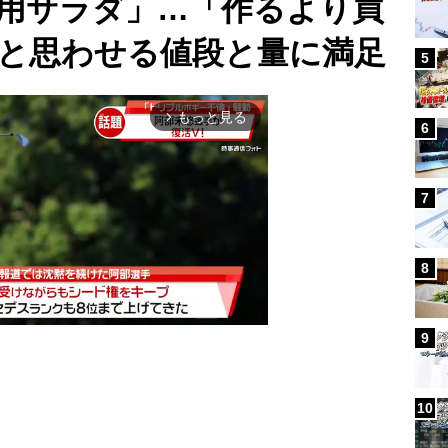
用サラダ」…「作るより買
と思わせる値段と量に満足
5
もっと見る
arrow_forward_ios
6
7
8
9
Mute
10