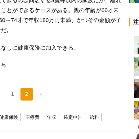
できるのは同居する3親等以内の家族だが、離れ
ことができるケースがある。親の年齢が60才未
60～74才で年収180万円未満、かつその金額が子
注
合だ。
なしに健康保険に加入できる。
日号
1
2
健康保険
医療費
年収
確定申告
給料