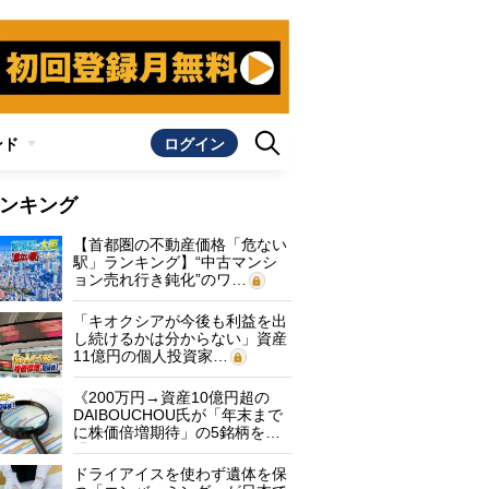
ンド
ログイン
ンキング
【首都圏の不動産価格「危ない
駅」ランキング】“中古マンシ
ョン売れ行き鈍化”のワ…
「キオクシアが今後も利益を出
し続けるかは分からない」資産
11億円の個人投資家…
《200万円→資産10億円超の
DAIBOUCHOU氏が「年末まで
に株価倍増期待」の5銘柄を…
ドライアイスを使わず遺体を保