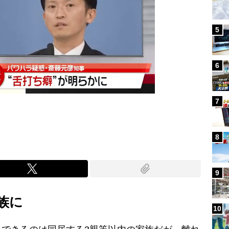
5
6
7
8
9
族に
10