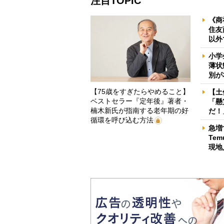
注目TOPIC
《商
住友
以外
小学
薄状
別が
【75歳をすぎたらやめること】
【土
ベストセラー『定年後』著者・
「懸
楠木新氏が指南する老年期の好
だ！
循環を呼び込む方法
急増
Te
現地