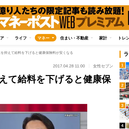
ア
ライフ
マネー
住まい・不動産
家計
トレ
業を抑えて給料を下げると健康保険料が安くなる
ラ
1
2017.04.28 11:00
女性セブン
抑えて給料を下げると健康保
2
3
4