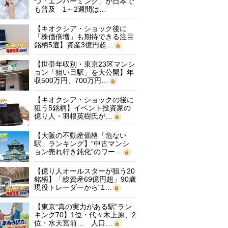
つ「エンバーミング」が日本で
も普及 1～2週間は…
【キオクシア・ショック後に
「株価倍増」も期待できる注目
銘柄5選】資産3億円超…
【世帯年収別・東京23区マンシ
ョン「狙い目駅」を大公開】年
収500万円、700万円…
【キオクシア・ショックの後に
狙う5銘柄】イベント投資家の
億り人・羽根英樹氏が…
【大阪の不動産価格「危ない
駅」ランキング】“中古マンシ
ョン売れ行き鈍化”のワー…
【億り人オールスターが狙う20
銘柄】「総資産69億円超」90歳
現役トレーダーから“1…
【東京“真の実力がある駅”ラン
キング70】1位・代々木上原、2
位・水天宮前… 人口…