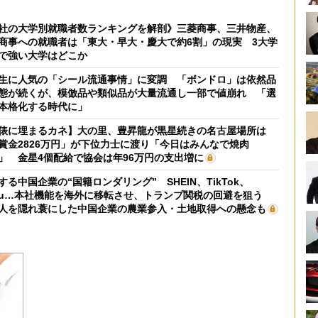
社の大学別就職者数ランキングを解剖》三菱商事、三井物産、
商事への就職者は「東大・早大・慶大で約6割」の現実 3大学
で強い大学はどこか
生に人気の「シール流通事情」に変調 「ボンドロ」は依然品
態が続くが、模倣品や類似品が大量流通し一部で値崩れ 「選
本格化する時代に」
俵に埋まるカネ】大の里、豊昇龍が黒星続きの名古屋場所は
賞金2826万円」が下位力士に渡り「今日はみんなで焼肉
」 金星4個配給で協会は年96万円の支出増に
する中国企業の“国籍ロンダリング” SHEIN、TikTok、
mu…本社機能を海外に移転させ、トランプ関税の回避を狙う
人を隠れ蓑にした中国企業の農業参入・土地取得への懸念も