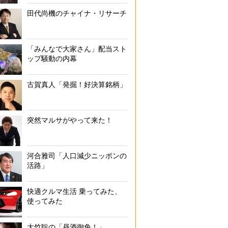
田代尚機のチャイナ・リサーチ
「みんなで大家さん」配当スト
ップ騒動の内幕
古賀真人「発掘！好決算銘柄」
突然マルサがやって来た！
河合雅司「人口減少ニッポンの
活路」
快適クルマ生活 乗ってみた、
使ってみた
大竹聡の「昼酒御免！」