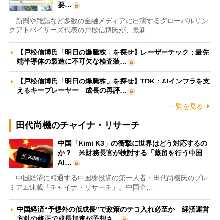
要…
新聞や雑誌など多数の金融メディアに出演するグローバルリン
クアドバイザーズ代表の戸松信博氏が、最新…
【戸松信博氏「明日の爆騰株」を探せ】レーザーテック：最先
端半導体の製造に不可欠な検査装…
【戸松信博氏「明日の爆騰株」を探せ】TDK：AIインフラを支
えるキープレーヤー 成長の再評…
一覧を見る
田代尚機のチャイナ・リサーチ
中国「Kimi K3」の衝撃に世界はどう対応するの
か？ 米財務長官が検討する「蒸留を行う中国
AI…
中国経済に精通する中国株投資の第一人者・田代尚機氏のプレ
ミアム連載「チャイナ・リサーチ」。中国企…
中国経済“予想外の低成長”で政策のテコ入れ必至か 経済運営
方針の修正で成長加速が予想さ…