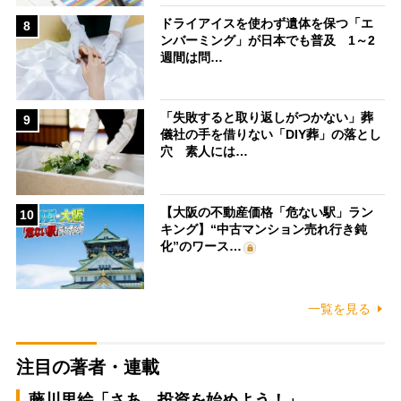
ドライアイスを使わず遺体を保つ「エ
8
ンバーミング」が日本でも普及 1～2
週間は問…
「失敗すると取り返しがつかない」葬
9
儀社の手を借りない「DIY葬」の落とし
穴 素人には…
【大阪の不動産価格「危ない駅」ラン
10
キング】“中古マンション売れ行き鈍
化”のワース…
一覧を見る
注目の著者・連載
藤川里絵「さあ、投資を始めよう！」