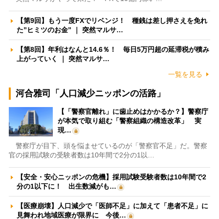
【第9回】もう一度FXでリベンジ！ 種銭は差し押さえを免れ
た”ヒミツのお金” ｜ 突然マルサ…
【第8回】年利はなんと14.6％！ 毎日5万円超の延滞税が積み
上がっていく ｜ 突然マルサ…
一覧を見る
河合雅司「人口減少ニッポンの活路」
【「警察官離れ」に歯止めはかかるか？】警察庁
が本気で取り組む「警察組織の構造改革」 実
現…
警察庁が目下、頭を悩ませているのが「警察官不足」だ。警察
官の採用試験の受験者数は10年間で2分の1以…
【安全・安心ニッポンの危機】採用試験受験者数は10年間で2
分の1以下に！ 出生数減がも…
【医療崩壊】人口減少で「医師不足」に加えて「患者不足」に
見舞われ地域医療が限界に 今後…