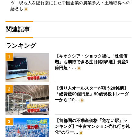
う 現地人を隠れ蓑にした中国企業の農業参入・土地取得への
懸念も
関連記事
ランキング
【キオクシア・ショック後に「株価倍
1
増」も期待できる注目銘柄5選】資産3
億円超・…
【億り人オールスターが狙う20銘柄】
2
「総資産69億円超」90歳現役トレーダ
ーから“10…
【首都圏の不動産価格「危ない駅」ラ
3
ンキング】“中古マンション売れ行き鈍
化”のワー…