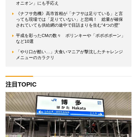
オニオン」にも手応え
《ナフサ危機》高市首相が「ナフサは足りている」と言
っても現場では「足りていない」と悲鳴！ 総量が確保
されていても供給網の途中で目詰まりを生む“4つの壁”
平成を彩ったCMの数々 ポリンキーや「ポポポポーン」
など10選
「やり口が酷い…」大食いマニアが撃沈したチャレンジ
メニューのカラクリ
注目TOPIC