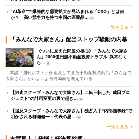
“AI革命”で爆発的な需要拡大が見込まれる「CXO」とは何
か？ 高い競争力を持つ中国の医薬品…
一覧を見る
「みんなで大家さん」配当ストップ騒動の内幕
《ついに見えた問題の核心》「みんなで大家さ
ん」2000億円超不動産投資トラブル“異常なく
ら…
本誌『週刊ポスト』が追及してきた不動産投資商品「みんなで
大家さん」がいよいよ最終局面を迎えている…
【独走スクープ・みんなで大家さん】二転三転した“成田プロ
ジェクト”の計画変更の裏で起き…
【追及スクープ・みんなで大家さん】独占入手“内部議事録”で
明かされる柳瀬健一・代表の思…
一覧を見る
古賀真人「発掘！好決算銘柄」