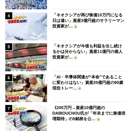
「キオクシアが再び株価10万円になる
4
日は遠い」資産3億円超のサラリーマン
投資家が…
「キオクシアが今後も利益を出し続け
5
るかは分からない」資産11億円の個人
投資家が…
「AI・半導体関連が“本命”であること
6
に変わりはない」資産20億円超の90歳
現役トレー…
《200万円→資産10億円超の
7
DAIBOUCHOU氏が「年末までに株価倍
増期待」の5銘柄を公…