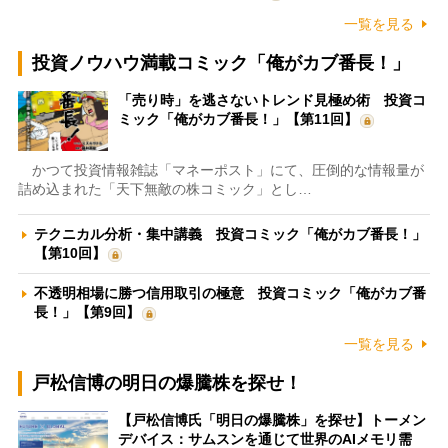
一覧を見る
投資ノウハウ満載コミック「俺がカブ番長！」
「売り時」を逃さないトレンド見極め術 投資コ
ミック「俺がカブ番長！」【第11回】
かつて投資情報雑誌「マネーポスト」にて、圧倒的な情報量が
詰め込まれた「天下無敵の株コミック」とし…
テクニカル分析・集中講義 投資コミック「俺がカブ番長！」
【第10回】
不透明相場に勝つ信用取引の極意 投資コミック「俺がカブ番
長！」【第9回】
一覧を見る
戸松信博の明日の爆騰株を探せ！
【戸松信博氏「明日の爆騰株」を探せ】トーメン
デバイス：サムスンを通じて世界のAIメモリ需