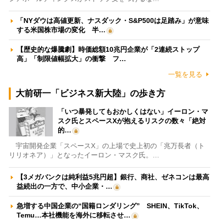
「NYダウは高値更新、ナスダック・S&P500は足踏み」が意味
する米国株市場の変化 半…
【歴史的な爆騰劇】時価総額10兆円企業が「2連続ストップ
高」「制限値幅拡大」の衝撃 フ…
一覧を見る
大前研一「ビジネス新大陸」の歩き方
「いつ暴発してもおかしくはない」イーロン・マ
スク氏とスペースXが抱えるリスクの数々「絶対
的…
宇宙開発企業「スペースX」の上場で史上初の「兆万長者（ト
リリオネア）」となったイーロン・マスク氏。…
【3メガバンクは純利益5兆円超】銀行、商社、ゼネコンは最高
益続出の一方で、中小企業・…
急増する中国企業の“国籍ロンダリング” SHEIN、TikTok、
Temu…本社機能を海外に移転させ…