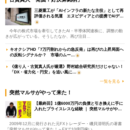
三菱重工が「AIインフラの新たな主役」として再
評価される気運 エヌビディアとの提携でAIデ…
今年の株式市場を牽引してきたAI・半導体関連株に、調整の動
きが広がっている。そうしたなか、再び注目…
キオクシアHD「7万円割れからの急反発」は再びの上昇局面へ
の反転シグナルか？ 市場のムー…
《億り人・古賀真人氏が厳選》野村総合研究所だけじゃない！
「DX・省力化・円安」を追い風に…
一覧を見る
突然マルサがやって来た！
【最終回】1億6000万円の負債と引き換えに手に
入れたプライスレスな経験 ｜ 突然マルサがや…
2009年12月に発行された元FXトレーダー・磯貝清明氏の著書
『突然マルサがやって来た！～FXで10億円稼い…