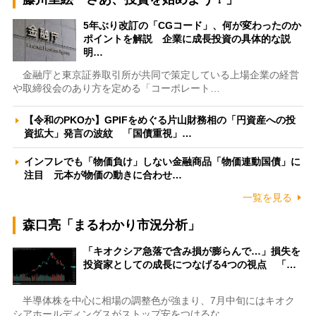
5年ぶり改訂の「CGコード」、何が変わったのか
ポイントを解説 企業に成長投資の具体的な説
明…
金融庁と東京証券取引所が共同で策定している上場企業の経営
や取締役会のあり方を定める「コーポレート…
【令和のPKOか】GPIFをめぐる片山財務相の「円資産への投
資拡大」発言の波紋 「国債重視」…
インフレでも「物価負け」しない金融商品「物価連動国債」に
注目 元本が物価の動きに合わせ…
一覧を見る
森口亮「まるわかり市況分析」
「キオクシア急落で含み損が膨らんで…」損失を
投資家としての成長につなげる4つの視点 「…
半導体株を中心に相場の調整色が強まり、7月中旬にはキオク
シアホールディングスがストップ安をつけるな…