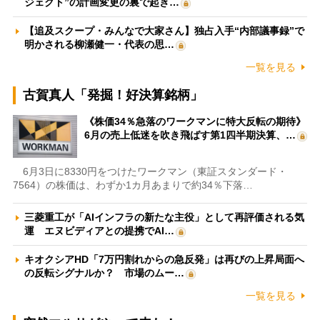
ジェクト”の計画変更の裏で起き…
【追及スクープ・みんなで大家さん】独占入手“内部議事録”で
明かされる柳瀬健一・代表の思…
一覧を見る
古賀真人「発掘！好決算銘柄」
《株価34％急落のワークマンに特大反転の期待》
6月の売上低迷を吹き飛ばす第1四半期決算、…
6月3日に8330円をつけたワークマン（東証スタンダード・
7564）の株価は、わずか1カ月あまりで約34％下落…
三菱重工が「AIインフラの新たな主役」として再評価される気
運 エヌビディアとの提携でAI…
キオクシアHD「7万円割れからの急反発」は再びの上昇局面へ
の反転シグナルか？ 市場のムー…
一覧を見る