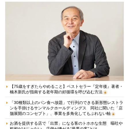
【75歳をすぎたらやめること】ベストセラー『定年後』著者・
楠木新氏が指南する老年期の好循環を呼び込む方法
「30種類以上のパン食べ放題」で行列のできる新形態レストラ
ンを手掛けるサンマルクホールディングス 同社に聞いた「店
舗展開のコンセプト」、事業を多角化してもぶれない軸
お酒を提供する店で「出禁」になる客のトホホな生態 嘔吐や
粗相だけじゃない、店側が嫌がる“最悪の客”とは