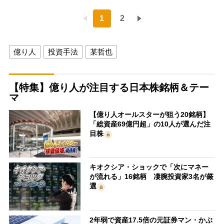
1
2
億り人
投資手法
某哲也
【特集】億り人が注目する日本株銘柄＆テー
マ
【億り人オールスターが狙う20銘柄】
「総資産69億円超」の10人が選んだ注
目株
キオクシア・ショックで「次にマネー
が流れる」16銘柄 凄腕投資家3名が厳
選
2年弱で資産17.5倍の元証券マン・かぶ