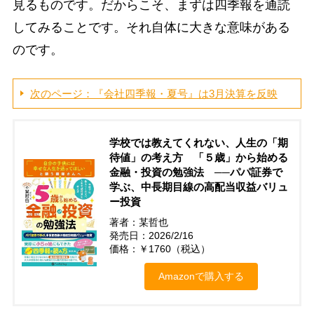
見るものです。だからこそ、まずは四季報を通読
してみることです。それ自体に大きな意味がある
のです。
次のページ：『会社四季報・夏号』は3月決算を反映
学校では教えてくれない、人生の「期
待値」の考え方 「５歳」から始める
金融・投資の勉強法 ──パパ証券で
学ぶ、中長期目線の高配当収益バリュ
ー投資
著者：某哲也
発売日：2026/2/16
価格：￥1760（税込）
Amazonで購入する