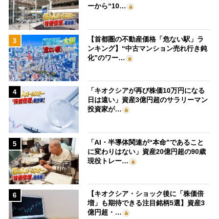
ーから“10…
【首都圏の不動産価格「危ない駅」ラ
3
ンキング】“中古マンション売れ行き鈍
化”のワー…
「キオクシアが再び株価10万円になる
4
日は遠い」資産3億円超のサラリーマン
投資家が…
「AI・半導体関連が“本命”であること
5
に変わりはない」資産20億円超の90歳
現役トレー…
【キオクシア・ショック後に「株価倍
6
増」も期待できる注目銘柄5選】資産3
億円超・…