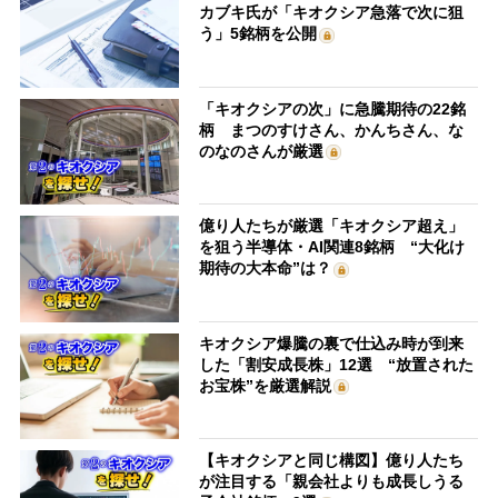
カブキ氏が「キオクシア急落で次に狙
う」5銘柄を公開
「キオクシアの次」に急騰期待の22銘
柄 まつのすけさん、かんちさん、な
のなのさんが厳選
億り人たちが厳選「キオクシア超え」
を狙う半導体・AI関連8銘柄 “大化け
期待の大本命”は？
キオクシア爆騰の裏で仕込み時が到来
した「割安成長株」12選 “放置された
お宝株”を厳選解説
【キオクシアと同じ構図】億り人たち
が注目する「親会社よりも成長しうる