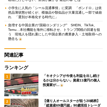
小学生に人気の「シール流通事情」に変調 「ボンドロ」は依
然品薄状態が続くが、模倣品や類似品が大量流通し一部で値崩
れ 「選別が本格化する時代に」
急増する中国企業の“国籍ロンダリング” SHEIN、TikTok、
Temu…本社機能を海外に移転させ、トランプ関税の回避を狙
う 現地人を隠れ蓑にした中国企業の農業参入・土地取得への
懸念も
関連記事
ランキング
「キオクシアが今後も利益を出し続け
1
るかは分からない」資産11億円の個人
投資家が…
【億り人オールスターが狙う20銘柄】
2
「総資産69億円超」90歳現役トレーダ