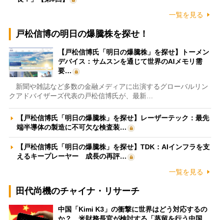
一覧を見る
戸松信博の明日の爆騰株を探せ！
【戸松信博氏「明日の爆騰株」を探せ】トーメン
デバイス：サムスンを通じて世界のAIメモリ需
要…
新聞や雑誌など多数の金融メディアに出演するグローバルリン
クアドバイザーズ代表の戸松信博氏が、最新…
【戸松信博氏「明日の爆騰株」を探せ】レーザーテック：最先
端半導体の製造に不可欠な検査装…
【戸松信博氏「明日の爆騰株」を探せ】TDK：AIインフラを支
えるキープレーヤー 成長の再評…
一覧を見る
田代尚機のチャイナ・リサーチ
中国「Kimi K3」の衝撃に世界はどう対応するの
か？ 米財務長官が検討する「蒸留を行う中国