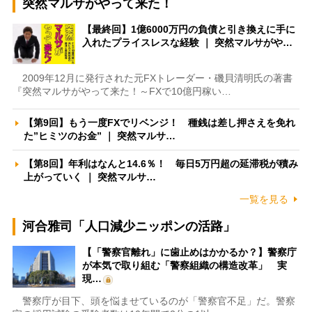
突然マルサがやって来た！
【最終回】1億6000万円の負債と引き換えに手に
入れたプライスレスな経験 ｜ 突然マルサがや…
2009年12月に発行された元FXトレーダー・磯貝清明氏の著書
『突然マルサがやって来た！～FXで10億円稼い…
【第9回】もう一度FXでリベンジ！ 種銭は差し押さえを免れ
た”ヒミツのお金” ｜ 突然マルサ…
【第8回】年利はなんと14.6％！ 毎日5万円超の延滞税が積み
上がっていく ｜ 突然マルサ…
一覧を見る
河合雅司「人口減少ニッポンの活路」
【「警察官離れ」に歯止めはかかるか？】警察庁
が本気で取り組む「警察組織の構造改革」 実
現…
警察庁が目下、頭を悩ませているのが「警察官不足」だ。警察