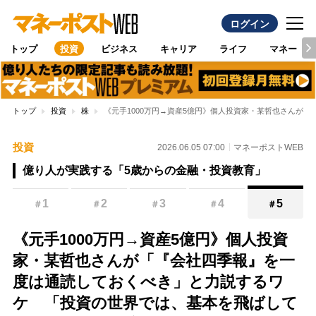
ログイン
トップ
投資
ビジネス
キャリア
ライフ
マネー
トップ
投資
株
《元手1000万円→資産5億円》個人投資家・某哲也さんが
投資
2026.06.05 07:00
マネーポストWEB
億り人が実践する「5歳からの金融・投資教育」
1
2
3
4
5
＃
＃
＃
＃
＃
《元手1000万円→資産5億円》個人投資
家・某哲也さんが「『会社四季報』を一
度は通読しておくべき」と力説するワ
ケ 「投資の世界では、基本を飛ばして