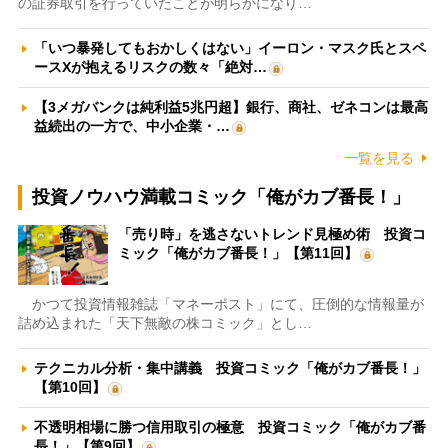
の証券取引を行っていたことが明らかになり…
「いつ暴発してもおかしくはない」イーロン・マスク氏とスペ
ースXが抱えるリスクの数々「絶対…
【3メガバンクは純利益5兆円超】銀行、商社、ゼネコンは最高
益続出の一方で、中小企業・…
一覧を見る
投資ノウハウ満載コミック「俺がカブ番長！」
「売り時」を逃さないトレンド見極め術 投資コ
ミック「俺がカブ番長！」【第11回】
かつて投資情報雑誌「マネーポスト」にて、圧倒的な情報量が
詰め込まれた「天下無敵の株コミック」とし…
テクニカル分析・集中講義 投資コミック「俺がカブ番長！」
【第10回】
不透明相場に勝つ信用取引の極意 投資コミック「俺がカブ番
長！」【第9回】