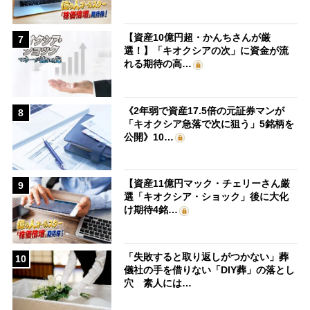
【資産10億円超・かんちさんが厳
7
選！】「キオクシアの次」に資金が流
れる期待の高…
《2年弱で資産17.5倍の元証券マンが
8
「キオクシア急落で次に狙う」5銘柄を
公開》10…
【資産11億円マック・チェリーさん厳
9
選「キオクシア・ショック」後に大化
け期待4銘…
「失敗すると取り返しがつかない」葬
10
儀社の手を借りない「DIY葬」の落とし
穴 素人には…