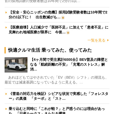
官の採用試験の受験者数は10年間で2分の1以…
【安全・安心ニッポンの危機】採用試験受験者数は10年間で2
分の1以下に！ 出生数減がも…
【医療崩壊】人口減少で「医師不足」に加えて「患者不足」に
見舞われ地域医療が限界に 今後…
一覧を見る
快適クルマ生活 乗ってみた、使ってみた
【4ヶ月間で受注累計6000台】BEV普及の障壁と
なる「航続距離の不安」「充電のストレス」解
消…
あれほどもてはやされていた「EV（BEV）シフト」の潮流も、
最近では減速基調になっているように見える。…
《雪道の対応力を検証》シビアな状況で実感した「フォレスタ
ー」の真価 「ターボ」と「スト…
乗り込むと同時に「これが軽？」と戸惑うのには理由があっ
た 「日産ルークス」さらなる躍進…