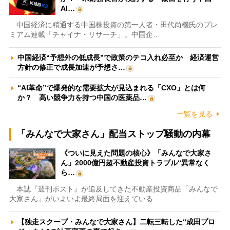
AI…
中国経済に精通する中国株投資の第一人者・田代尚機氏のプレ
ミアム連載「チャイナ・リサーチ」。中国企…
中国経済“予想外の低成長”で政策のテコ入れ必至か 経済運営
方針の修正で成長加速が予想さ…
“AI革命”で爆発的な需要拡大が見込まれる「CXO」とは何
か？ 高い競争力を持つ中国の医薬品…
一覧を見る
「みんなで大家さん」配当ストップ騒動の内幕
《ついに見えた問題の核心》「みんなで大家さ
ん」2000億円超不動産投資トラブル“異常なく
ら…
本誌『週刊ポスト』が追及してきた不動産投資商品「みんなで
大家さん」がいよいよ最終局面を迎えている…
【独走スクープ・みんなで大家さん】二転三転した“成田プロ