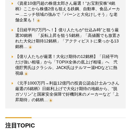
《資産10億円超の株億太郎さん厳選！“お宝割安株”4銘
柄》ここから株価2倍も狙える鉄鋼、自動車、食品メーカ
ー…ニッチ領域の強みで「バーンと大化けしそう」な老
舗企業も！
【日経平均7万円へ！】億り人たちが“仕込み時”と狙う厳
選30銘柄 「反転上昇を狙う5銘柄」「高値圏でも放置さ
れた大化け期待12銘柄」「アクティビストに乗っかる13
銘柄…
【億り人たちが厳選！大化け期待の12銘柄】「日経平均
だけ強い相場」から「TOPIX全体の底上げ相場」へ 弐
億貯男氏はクラシル、JACK氏はテルマー湯HDなどに熱
視線
《元手1000万円→利益12億円の投資公認会計士みつさん
厳選の5銘柄》日銀利上げで大化け期待の地銀から、“脱
ガソリン”と国家安全保障で好機到来のメーカーなど「上
昇期待」の銘柄…
注目TOPIC