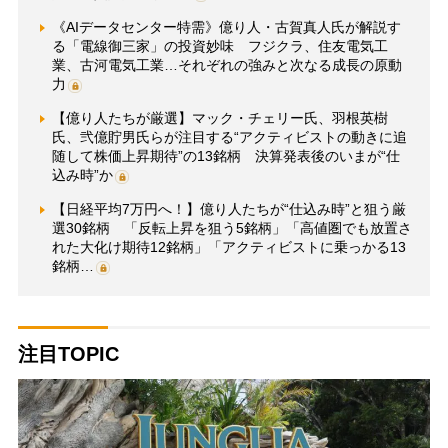
《AIデータセンター特需》億り人・古賀真人氏が解説す
る「電線御三家」の投資妙味 フジクラ、住友電気工
業、古河電気工業…それぞれの強みと次なる成長の原動
力
【億り人たちが厳選】マック・チェリー氏、羽根英樹
氏、弐億貯男氏らが注目する“アクティビストの動きに追
随して株価上昇期待”の13銘柄 決算発表後のいまが“仕
込み時”か
【日経平均7万円へ！】億り人たちが“仕込み時”と狙う厳
選30銘柄 「反転上昇を狙う5銘柄」「高値圏でも放置さ
れた大化け期待12銘柄」「アクティビストに乗っかる13
銘柄…
注目TOPIC