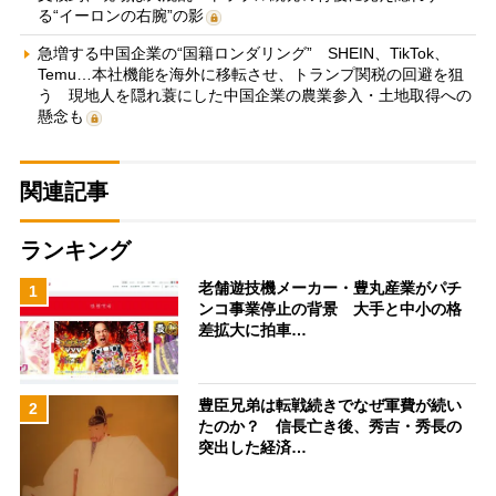
る“イーロンの右腕”の影
急増する中国企業の“国籍ロンダリング” SHEIN、TikTok、
Temu…本社機能を海外に移転させ、トランプ関税の回避を狙
う 現地人を隠れ蓑にした中国企業の農業参入・土地取得への
懸念も
関連記事
ランキング
老舗遊技機メーカー・豊丸産業がパチ
1
ンコ事業停止の背景 大手と中小の格
差拡大に拍車…
豊臣兄弟は転戦続きでなぜ軍費が続い
2
たのか？ 信長亡き後、秀吉・秀長の
突出した経済…