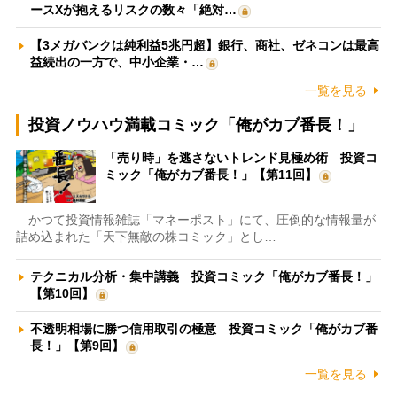
ースXが抱えるリスクの数々「絶対…
【3メガバンクは純利益5兆円超】銀行、商社、ゼネコンは最高
益続出の一方で、中小企業・…
一覧を見る
投資ノウハウ満載コミック「俺がカブ番長！」
「売り時」を逃さないトレンド見極め術 投資コ
ミック「俺がカブ番長！」【第11回】
かつて投資情報雑誌「マネーポスト」にて、圧倒的な情報量が
詰め込まれた「天下無敵の株コミック」とし…
テクニカル分析・集中講義 投資コミック「俺がカブ番長！」
【第10回】
不透明相場に勝つ信用取引の極意 投資コミック「俺がカブ番
長！」【第9回】
一覧を見る