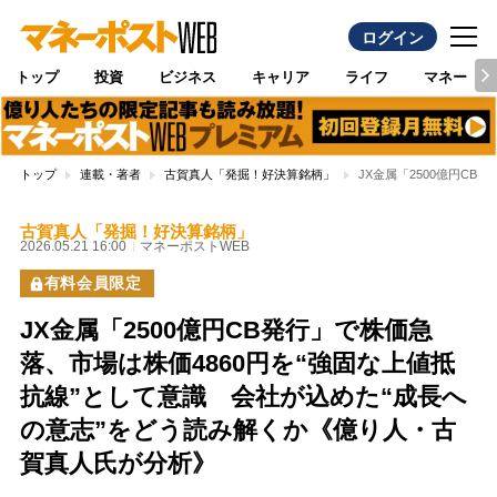
ログイン
トップ
投資
ビジネス
キャリア
ライフ
マネー
トップ
連載・著者
古賀真人「発掘！好決算銘柄」
JX金属「2500億円C
古賀真人「発掘！好決算銘柄」
2026.05.21 16:00
マネーポストWEB
有料会員限定
JX金属「2500億円CB発行」で株価急
落、市場は株価4860円を“強固な上値抵
抗線”として意識 会社が込めた“成長へ
の意志”をどう読み解くか《億り人・古
賀真人氏が分析》