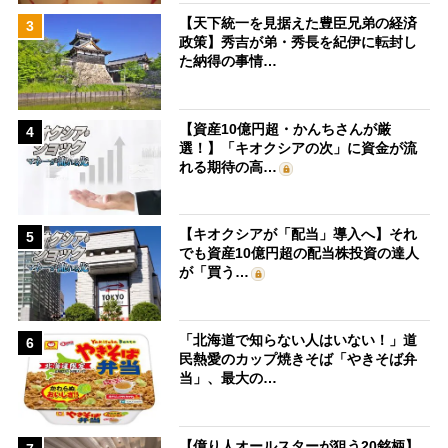
【天下統一を見据えた豊臣兄弟の経済
3
政策】秀吉が弟・秀長を紀伊に転封し
た納得の事情…
【資産10億円超・かんちさんが厳
4
選！】「キオクシアの次」に資金が流
れる期待の高…
【キオクシアが「配当」導入へ】それ
5
でも資産10億円超の配当株投資の達人
が「買う…
「北海道で知らない人はいない！」道
6
民熱愛のカップ焼きそば「やきそば弁
当」、最大の…
【億り人オールスターが狙う20銘柄】