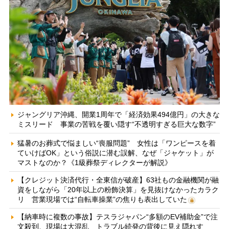
ジャングリア沖縄、開業1周年で「経済効果494億円」の大きな
ミスリード 事業の苦戦を覆い隠す“不透明すぎる巨大な数字”
猛暑のお葬式で悩ましい“喪服問題” 女性は「ワンピースを着
ていけばOK」という俗説に潜む誤解、なぜ「ジャケット」が
マストなのか？《1級葬祭ディレクターが解説》
【クレジット決済代行・全東信が破産】63社もの金融機関が融
資をしながら「20年以上の粉飾決算」を見抜けなかったカラク
リ 営業現場では“自転車操業”の焦りも表出していた
【納車時に複数の事故】テスラジャパン“多額のEV補助金”で注
文殺到、現場は大混乱 トラブル続発の背後に見え隠れす