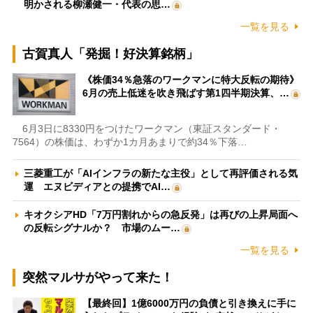
明かされる柳瀬健一・代表の思…
一覧を見る
古賀真人「発掘！好決算銘柄」
《株価34％急落のワークマンに特大反転の期待》
6月の売上低迷を吹き飛ばす第1四半期決算、…
6月3日に8330円をつけたワークマン（東証スタンダード・
7564）の株価は、わずか1カ月あまりで約34％下落…
三菱重工が「AIインフラの新たな主役」として再評価される気
運 エヌビディアとの提携でAI…
キオクシアHD「7万円割れからの急反発」は再びの上昇局面へ
の反転シグナルか？ 市場のムー…
一覧を見る
突然マルサがやって来た！
【最終回】1億6000万円の負債と引き換えに手に