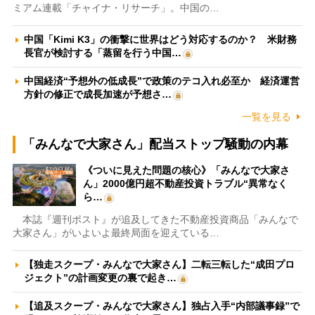
ミアム連載「チャイナ・リサーチ」。中国の…
中国「Kimi K3」の衝撃に世界はどう対応するのか？ 米財務
長官が検討する「蒸留を行う中国…
中国経済“予想外の低成長”で政策のテコ入れ必至か 経済運営
方針の修正で成長加速が予想さ…
一覧を見る
「みんなで大家さん」配当ストップ騒動の内幕
《ついに見えた問題の核心》「みんなで大家さ
ん」2000億円超不動産投資トラブル“異常なく
ら…
本誌『週刊ポスト』が追及してきた不動産投資商品「みんなで
大家さん」がいよいよ最終局面を迎えている…
【独走スクープ・みんなで大家さん】二転三転した“成田プロ
ジェクト”の計画変更の裏で起き…
【追及スクープ・みんなで大家さん】独占入手“内部議事録”で