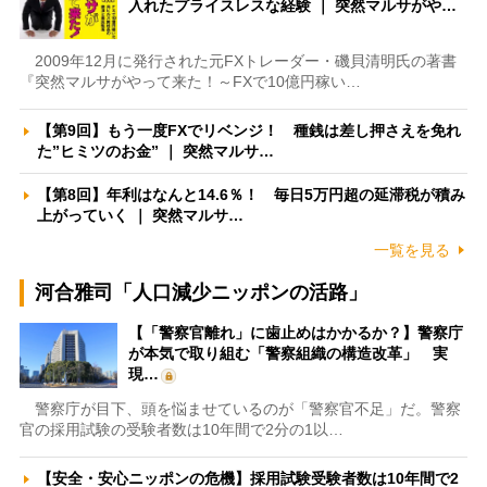
入れたプライスレスな経験 ｜ 突然マルサがや…
2009年12月に発行された元FXトレーダー・磯貝清明氏の著書
『突然マルサがやって来た！～FXで10億円稼い…
【第9回】もう一度FXでリベンジ！ 種銭は差し押さえを免れ
た”ヒミツのお金” ｜ 突然マルサ…
【第8回】年利はなんと14.6％！ 毎日5万円超の延滞税が積み
上がっていく ｜ 突然マルサ…
一覧を見る
河合雅司「人口減少ニッポンの活路」
【「警察官離れ」に歯止めはかかるか？】警察庁
が本気で取り組む「警察組織の構造改革」 実
現…
警察庁が目下、頭を悩ませているのが「警察官不足」だ。警察
官の採用試験の受験者数は10年間で2分の1以…
【安全・安心ニッポンの危機】採用試験受験者数は10年間で2