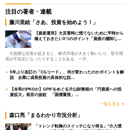
注目の著者・連載
藤川里絵「さあ、投資を始めよう！」
【資産運用】大災害時に慌てないために平時から
備えておきたい3つのポイント「資産の棚卸し…
大規模な災害が起きると、株式市場が大きく動いたり、取引環
境が不安定になったりすることがある。一方…
5年ぶり改訂の「CGコード」、何が変わったのかポイントを解
説 企業に成長投資の具体的な説…
【令和のPKOか】GPIFをめぐる片山財務相の「円資産への投
資拡大」発言の波紋 「国債重視」…
一覧を見る
森口亮「まるわかり市況分析」
「トレンド転換のスイッチになり得る」“介入慣