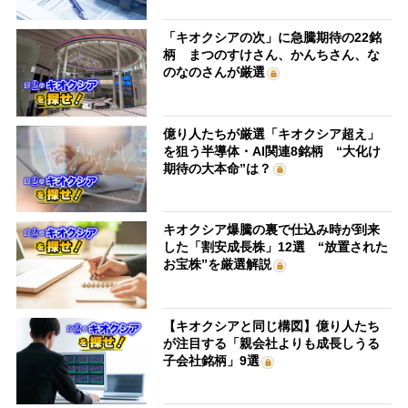
「キオクシアの次」に急騰期待の22銘
柄 まつのすけさん、かんちさん、な
のなのさんが厳選
億り人たちが厳選「キオクシア超え」
を狙う半導体・AI関連8銘柄 “大化け
期待の大本命”は？
キオクシア爆騰の裏で仕込み時が到来
した「割安成長株」12選 “放置された
お宝株”を厳選解説
【キオクシアと同じ構図】億り人たち
が注目する「親会社よりも成長しうる
子会社銘柄」9選