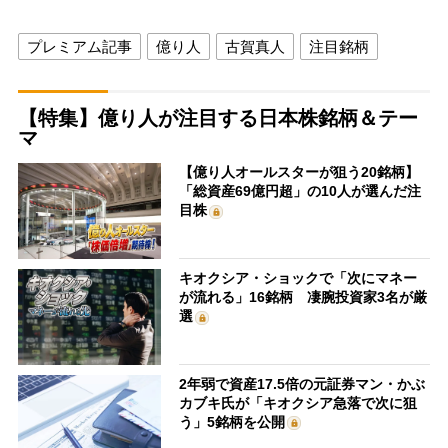
プレミアム記事
億り人
古賀真人
注目銘柄
【特集】億り人が注目する日本株銘柄＆テー
マ
【億り人オールスターが狙う20銘柄】
「総資産69億円超」の10人が選んだ注
目株
キオクシア・ショックで「次にマネー
が流れる」16銘柄 凄腕投資家3名が厳
選
2年弱で資産17.5倍の元証券マン・かぶ
カブキ氏が「キオクシア急落で次に狙
う」5銘柄を公開