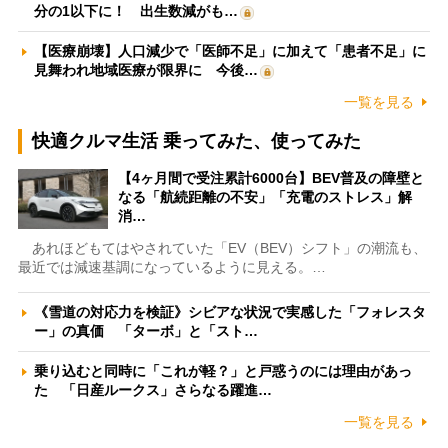
分の1以下に！ 出生数減がも…
【医療崩壊】人口減少で「医師不足」に加えて「患者不足」に
見舞われ地域医療が限界に 今後…
一覧を見る
快適クルマ生活 乗ってみた、使ってみた
【4ヶ月間で受注累計6000台】BEV普及の障壁と
なる「航続距離の不安」「充電のストレス」解
消…
あれほどもてはやされていた「EV（BEV）シフト」の潮流も、
最近では減速基調になっているように見える。…
《雪道の対応力を検証》シビアな状況で実感した「フォレスタ
ー」の真価 「ターボ」と「スト…
乗り込むと同時に「これが軽？」と戸惑うのには理由があっ
た 「日産ルークス」さらなる躍進…
一覧を見る