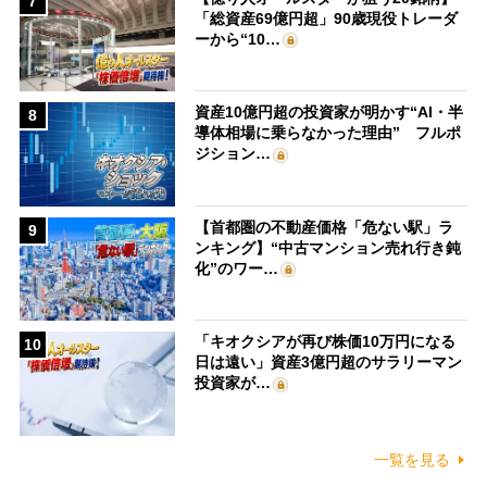
7
「総資産69億円超」90歳現役トレーダ
ーから“10…
資産10億円超の投資家が明かす“AI・半
8
導体相場に乗らなかった理由” フルポ
ジション…
【首都圏の不動産価格「危ない駅」ラ
9
ンキング】“中古マンション売れ行き鈍
化”のワー…
「キオクシアが再び株価10万円になる
10
日は遠い」資産3億円超のサラリーマン
投資家が…
一覧を見る