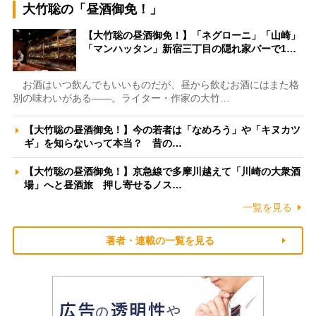
大竹聡の「昼酒御免！」
【大竹聡の昼酒御免！】「ネグローニ」「山崎」
「マンハッタン」新宿三丁目の隠れ家バーで1…
お酒はいつ飲んでもいいものだが、昼から飲むお酒にはまた格
別の味わいがある――。ライター・作家の大竹…
【大竹聡の昼酒御免！】今の若者は「なめろう」や「キヌカツ
ギ」を知らないって本当？ 昔の…
【大竹聡の昼酒御免！】京急線で多摩川越えて「川崎の大衆酒
場」へと昼酒旅 押し寄せるノス…
一覧を見る
著者・連載の一覧を見る