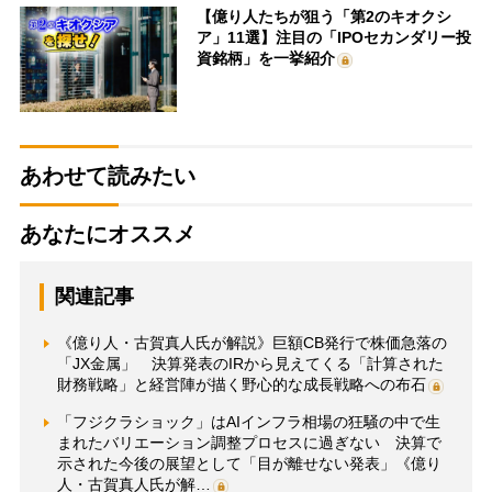
【億り人たちが狙う「第2のキオクシ
ア」11選】注目の「IPOセカンダリー投
資銘柄」を一挙紹介
あわせて読みたい
あなたにオススメ
関連記事
《億り人・古賀真人氏が解説》巨額CB発行で株価急落の
「JX金属」 決算発表のIRから見えてくる「計算された
財務戦略」と経営陣が描く野心的な成長戦略への布石
「フジクラショック」はAIインフラ相場の狂騒の中で生
まれたバリエーション調整プロセスに過ぎない 決算で
示された今後の展望として「目が離せない発表」《億り
人・古賀真人氏が解…