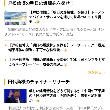
戸松信博の明日の爆騰株を探せ！
【戸松信博氏「明日の爆騰株」を探せ】トーメン
デバイス：サムスンを通じて世界のAIメモリ需
要…
新聞や雑誌など多数の金融メディアに出演するグローバルリン
クアドバイザーズ代表の戸松信博氏が、最新…
【戸松信博氏「明日の爆騰株」を探せ】レーザーテック：最先
端半導体の製造に不可欠な検査装…
【戸松信博氏「明日の爆騰株」を探せ】TDK：AIインフラを支
えるキープレーヤー 成長の再評…
一覧を見る
田代尚機のチャイナ・リサーチ
厳しい経済情勢をどう打開するか？中国の下半期
の「経済運営方針」を読み解く 需要不足対策
が…
中国経済に精通する中国株投資の第一人者・田代尚機氏のプレ