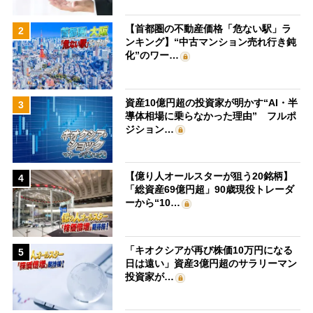
【首都圏の不動産価格「危ない駅」ラ
2
ンキング】“中古マンション売れ行き鈍
化”のワー…
資産10億円超の投資家が明かす“AI・半
3
導体相場に乗らなかった理由” フルポ
ジション…
【億り人オールスターが狙う20銘柄】
4
「総資産69億円超」90歳現役トレーダ
ーから“10…
「キオクシアが再び株価10万円になる
5
日は遠い」資産3億円超のサラリーマン
投資家が…