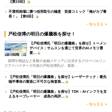
【第10回】
不透明相場に勝つ信用取引の極意 投資コミック「俺がカブ番
長！」【第9回】
一覧を見る
戸松信博の明日の爆騰株を探せ！
【戸松信博氏「明日の爆騰株」を探せ】トーメン
デバイス：サムスンを通じて世界のAIメモリ需
要…
新聞や雑誌など多数の金融メディアに出演するグローバルリン
クアドバイザーズ代表の戸松信博氏が、最新…
【戸松信博氏「明日の爆騰株」を探せ】レーザーテック：最先
端半導体の製造に不可欠な検査装…
【戸松信博氏「明日の爆騰株」を探せ】TDK：AIインフラを支
えるキープレーヤー 成長の再評…
一覧を見る