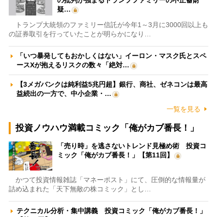
疑…
トランプ大統領のファミリー信託が今年1～3月に3000回以上も
の証券取引を行っていたことが明らかになり…
「いつ暴発してもおかしくはない」イーロン・マスク氏とスペ
ースXが抱えるリスクの数々「絶対…
【3メガバンクは純利益5兆円超】銀行、商社、ゼネコンは最高
益続出の一方で、中小企業・…
一覧を見る
投資ノウハウ満載コミック「俺がカブ番長！」
「売り時」を逃さないトレンド見極め術 投資コ
ミック「俺がカブ番長！」【第11回】
かつて投資情報雑誌「マネーポスト」にて、圧倒的な情報量が
詰め込まれた「天下無敵の株コミック」とし…
テクニカル分析・集中講義 投資コミック「俺がカブ番長！」