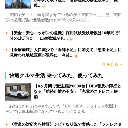
現…
警察庁が目下、頭を悩ませているのが「警察官不足」だ。警察
官の採用試験の受験者数は10年間で2分の1以…
【安全・安心ニッポンの危機】採用試験受験者数は10年間で2
分の1以下に！ 出生数減がも…
【医療崩壊】人口減少で「医師不足」に加えて「患者不足」に
見舞われ地域医療が限界に 今後…
一覧を見る
快適クルマ生活 乗ってみた、使ってみた
【4ヶ月間で受注累計6000台】BEV普及の障壁と
なる「航続距離の不安」「充電のストレス」解
消…
あれほどもてはやされていた「EV（BEV）シフト」の潮流も、
最近では減速基調になっているように見える。…
《雪道の対応力を検証》シビアな状況で実感した「フォレスタ