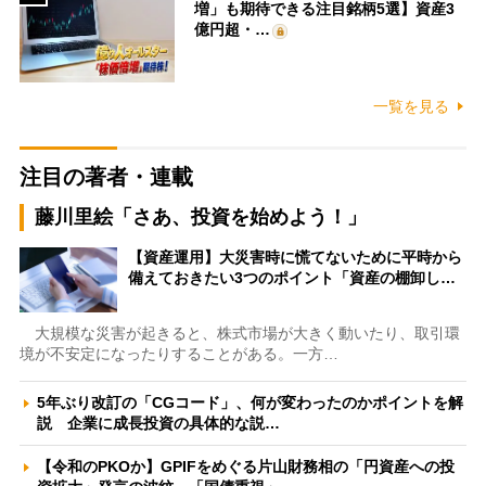
増」も期待できる注目銘柄5選】資産3
億円超・…
一覧を見る
注目の著者・連載
藤川里絵「さあ、投資を始めよう！」
【資産運用】大災害時に慌てないために平時から
備えておきたい3つのポイント「資産の棚卸し…
大規模な災害が起きると、株式市場が大きく動いたり、取引環
境が不安定になったりすることがある。一方…
5年ぶり改訂の「CGコード」、何が変わったのかポイントを解
説 企業に成長投資の具体的な説…
【令和のPKOか】GPIFをめぐる片山財務相の「円資産への投