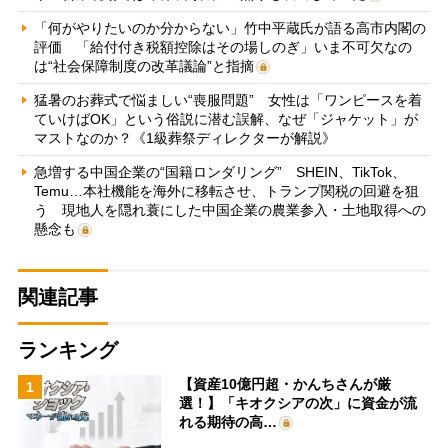
「何がやりたいのか分からない」竹中平蔵氏が語る高市内閣の
評価 「給付付き税額控除はその場しのぎ」いま不可欠なの
は“社会保障制度の改革議論”と指摘
猛暑のお葬式で悩ましい“喪服問題” 女性は「ワンピースを着
ていけばOK」という俗説に潜む誤解、なぜ「ジャケット」が
マストなのか？《1級葬祭ディレクターが解説》
急増する中国企業の“国籍ロンダリング” SHEIN、TikTok、
Temu…本社機能を海外に移転させ、トランプ関税の回避を狙
う 現地人を隠れ蓑にした中国企業の農業参入・土地取得への
懸念も
関連記事
ランキング
【資産10億円超・かんちさんが厳
1
選！】「キオクシアの次」に資金が流
れる期待の高…