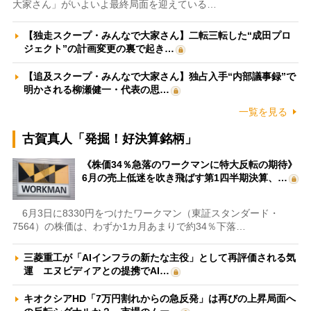
大家さん」がいよいよ最終局面を迎えている…
【独走スクープ・みんなで大家さん】二転三転した“成田プロ
ジェクト”の計画変更の裏で起き…
【追及スクープ・みんなで大家さん】独占入手“内部議事録”で
明かされる柳瀬健一・代表の思…
一覧を見る
古賀真人「発掘！好決算銘柄」
《株価34％急落のワークマンに特大反転の期待》
6月の売上低迷を吹き飛ばす第1四半期決算、…
6月3日に8330円をつけたワークマン（東証スタンダード・
7564）の株価は、わずか1カ月あまりで約34％下落…
三菱重工が「AIインフラの新たな主役」として再評価される気
運 エヌビディアとの提携でAI…
キオクシアHD「7万円割れからの急反発」は再びの上昇局面へ