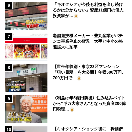
「キオクシアが今後も利益を出し続け
6
るかは分からない」資産11億円の個人
投資家が…
老舗遊技機メーカー・豊丸産業がパチ
7
ンコ事業停止の背景 大手と中小の格
差拡大に拍車…
【世帯年収別・東京23区マンション
8
「狙い目駅」を大公開】年収500万円、
700万円で…
《利益は年5億円前後》住み込みバイト
9
から“ギガ大家さん”となった資産200億
円税理…
【キオクシア・ショック後に「株価倍
10