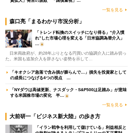
資拡大」発言の波紋 「国債重視」…
一覧を見る
森口亮「まるわかり市況分析」
「トレンド転換のスイッチになり得る」“介入慣
れ”した市場心理を変える「日米協調為替介入」
…
日米両政府が、約28年ぶりとなる円買いの協調介入に踏み切っ
た。米国も追加介入を辞さない姿勢を示して…
「キオクシア急落で含み損が膨らんで…」損失を投資家として
の成長につなげる4つの視点 …
「NYダウは高値更新、ナスダック・S&P500は足踏み」が意味
する米国株市場の変化 半…
一覧を見る
大前研一「ビジネス新大陸」の歩き方
「イラン戦争を利用して儲けている」利益相反と
の批判が強まるトランプファミリーの不正蓄財