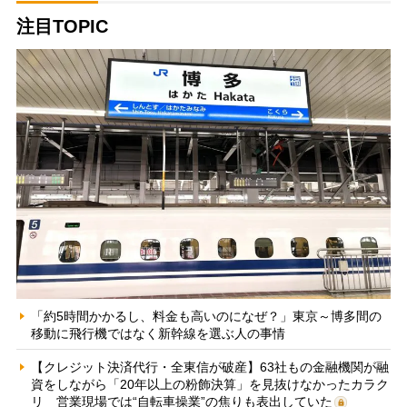
注目TOPIC
「約5時間かかるし、料金も高いのになぜ？」東京～博多間の
移動に飛行機ではなく新幹線を選ぶ人の事情
【クレジット決済代行・全東信が破産】63社もの金融機関が融
資をしながら「20年以上の粉飾決算」を見抜けなかったカラク
リ 営業現場では“自転車操業”の焦りも表出していた