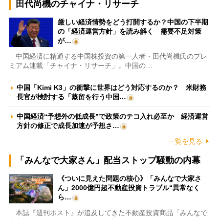
田代尚機のチャイナ・リサーチ
厳しい経済情勢をどう打開するか？中国の下半期
の「経済運営方針」を読み解く 需要不足対策
が…
中国経済に精通する中国株投資の第一人者・田代尚機氏のプレ
ミアム連載「チャイナ・リサーチ」。中国の…
中国「Kimi K3」の衝撃に世界はどう対応するのか？ 米財務
長官が検討する「蒸留を行う中国…
中国経済“予想外の低成長”で政策のテコ入れ必至か 経済運営
方針の修正で成長加速が予想さ…
一覧を見る
「みんなで大家さん」配当ストップ騒動の内幕
《ついに見えた問題の核心》「みんなで大家さ
ん」2000億円超不動産投資トラブル“異常なく
ら…
本誌『週刊ポスト』が追及してきた不動産投資商品「みんなで