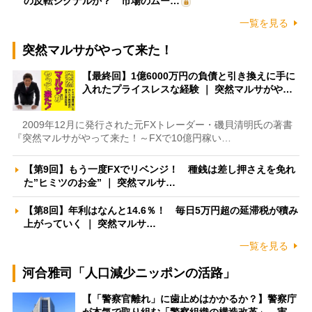
の反転シグナルか？ 市場のムー…
一覧を見る
突然マルサがやって来た！
【最終回】1億6000万円の負債と引き換えに手に
入れたプライスレスな経験 ｜ 突然マルサがや…
2009年12月に発行された元FXトレーダー・磯貝清明氏の著書
『突然マルサがやって来た！～FXで10億円稼い…
【第9回】もう一度FXでリベンジ！ 種銭は差し押さえを免れ
た”ヒミツのお金” ｜ 突然マルサ…
【第8回】年利はなんと14.6％！ 毎日5万円超の延滞税が積み
上がっていく ｜ 突然マルサ…
一覧を見る
河合雅司「人口減少ニッポンの活路」
【「警察官離れ」に歯止めはかかるか？】警察庁
が本気で取り組む「警察組織の構造改革」 実