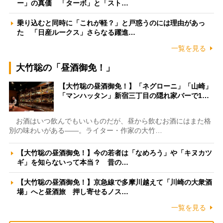
ー」の真価 「ターボ」と「スト…
乗り込むと同時に「これが軽？」と戸惑うのには理由があっ
た 「日産ルークス」さらなる躍進…
一覧を見る
大竹聡の「昼酒御免！」
【大竹聡の昼酒御免！】「ネグローニ」「山崎」
「マンハッタン」新宿三丁目の隠れ家バーで1…
お酒はいつ飲んでもいいものだが、昼から飲むお酒にはまた格
別の味わいがある――。ライター・作家の大竹…
【大竹聡の昼酒御免！】今の若者は「なめろう」や「キヌカツ
ギ」を知らないって本当？ 昔の…
【大竹聡の昼酒御免！】京急線で多摩川越えて「川崎の大衆酒
場」へと昼酒旅 押し寄せるノス…
一覧を見る