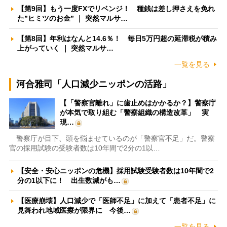
【第9回】もう一度FXでリベンジ！ 種銭は差し押さえを免れ
た”ヒミツのお金” ｜ 突然マルサ…
【第8回】年利はなんと14.6％！ 毎日5万円超の延滞税が積み
上がっていく ｜ 突然マルサ…
一覧を見る
河合雅司「人口減少ニッポンの活路」
【「警察官離れ」に歯止めはかかるか？】警察庁
が本気で取り組む「警察組織の構造改革」 実
現…
警察庁が目下、頭を悩ませているのが「警察官不足」だ。警察
官の採用試験の受験者数は10年間で2分の1以…
【安全・安心ニッポンの危機】採用試験受験者数は10年間で2
分の1以下に！ 出生数減がも…
【医療崩壊】人口減少で「医師不足」に加えて「患者不足」に
見舞われ地域医療が限界に 今後…
一覧を見る