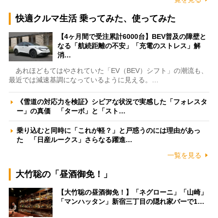
快適クルマ生活 乗ってみた、使ってみた
【4ヶ月間で受注累計6000台】BEV普及の障壁と
なる「航続距離の不安」「充電のストレス」解
消…
あれほどもてはやされていた「EV（BEV）シフト」の潮流も、
最近では減速基調になっているように見える。…
《雪道の対応力を検証》シビアな状況で実感した「フォレスタ
ー」の真価 「ターボ」と「スト…
乗り込むと同時に「これが軽？」と戸惑うのには理由があっ
た 「日産ルークス」さらなる躍進…
一覧を見る
大竹聡の「昼酒御免！」
【大竹聡の昼酒御免！】「ネグローニ」「山崎」
「マンハッタン」新宿三丁目の隠れ家バーで1…