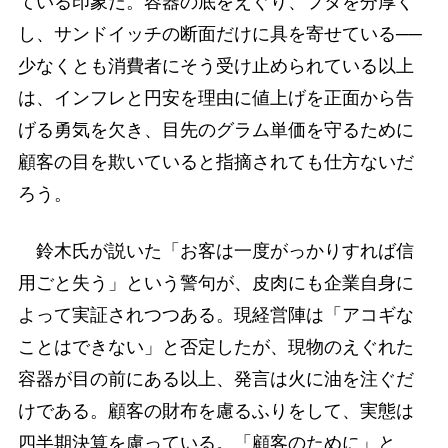
ている印象だ。容器の底をえぐり、フタを分厚く
し、サンドイッチの断面だけに具を寄せている──
少なくとも消費者にそう受け止められている以上
は、インフレと円安を理由に値上げを正面から告
げる勇気を欠き、目先のグラム単価を守るために
顧客の目を欺いていると指摘されても仕方ないだ
ろう。
鈴木氏が説いた「お客は一度がっかりすれば信
用ごと失う」という警句が、皮肉にも企業自身に
よって実証されつつある。現経営陣は「アコギな
ことはできない」と否定したが、現物のえぐれた
容器が目の前にある以上、発言は火に油を注ぐだ
けである。顧客の財布を慮るふりをして、実態は
四半期決算を慮っている。「顧客のために」と