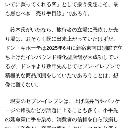
いでに買ってくれる客」として扱う発想こそ、最
も忌むべき「売り手目線」であろう。
鈴木氏がいたなら、旅行者の立場に憑依した売
り場は、おそらく既に出来上がっていたはずだ。
ドン・キホーテは2025年6月に新宿東南口別館で立
ち上げたインバウンド特化型店舗が大成功してい
るが、ドンキより数年先んじてセブン-イレブンで
積極的な商品展開をしていたであろうことは、想
像に難くない。
現実のセブン-イレブンは、上げ底弁当やパッケ
ージの錯視などが話題に上ることも多く、小手先
の延命策に手を染め、消費者の信頼を自ら毀損し