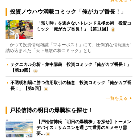
投資ノウハウ満載コミック「俺がカブ番長！」
「売り時」を逃さないトレンド見極め術 投資コ
ミック「俺がカブ番長！」【第11回】
かつて投資情報雑誌「マネーポスト」にて、圧倒的な情報量が
詰め込まれた「天下無敵の株コミック」とし…
テクニカル分析・集中講義 投資コミック「俺がカブ番長！」
【第10回】
不透明相場に勝つ信用取引の極意 投資コミック「俺がカブ番
長！」【第9回】
一覧を見る
戸松信博の明日の爆騰株を探せ！
【戸松信博氏「明日の爆騰株」を探せ】トーメン
デバイス：サムスンを通じて世界のAIメモリ需
要…