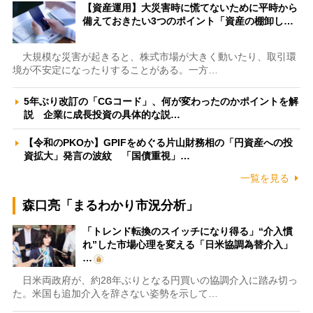
【資産運用】大災害時に慌てないために平時から
備えておきたい3つのポイント「資産の棚卸し…
大規模な災害が起きると、株式市場が大きく動いたり、取引環
境が不安定になったりすることがある。一方…
5年ぶり改訂の「CGコード」、何が変わったのかポイントを解
説 企業に成長投資の具体的な説…
【令和のPKOか】GPIFをめぐる片山財務相の「円資産への投
資拡大」発言の波紋 「国債重視」…
一覧を見る
森口亮「まるわかり市況分析」
「トレンド転換のスイッチになり得る」“介入慣
れ”した市場心理を変える「日米協調為替介入」
…
日米両政府が、約28年ぶりとなる円買いの協調介入に踏み切っ
た。米国も追加介入を辞さない姿勢を示して…