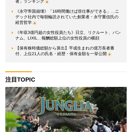
者」ランキング
《永守帝国崩壊》「16時間働けば倍仕事ができる」…ニ
デック社内で毎朝輪読されていた創業者・永守重信氏の
経営哲学
《年収3億円超の女性役員たち》日立、リクルート、バン
ナム、LIXIL…報酬総額上位の女性役員の横顔
【保有株時価総額から算出】平成生まれの億万長者番
付、上位21人の氏名・経歴・保有金額を一挙公開
注目TOPIC