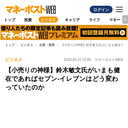
ログイン
トップ
投資
ビジネス
キャリア
ライフ
マネー
トップ
ビジネス
企業・業界
【小売りの神様】鈴木敏文氏がいまも健在であ
ビジネス
2026.05.27 15:00
マネーポストWEB
【小売りの神様】鈴木敏文氏がいまも健
在であればセブン-イレブンはどう変わ
っていたのか
Loaded
:
100.00%
/
Unmute