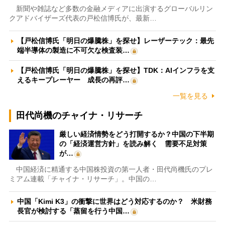
新聞や雑誌など多数の金融メディアに出演するグローバルリン
クアドバイザーズ代表の戸松信博氏が、最新…
【戸松信博氏「明日の爆騰株」を探せ】レーザーテック：最先
端半導体の製造に不可欠な検査装…
【戸松信博氏「明日の爆騰株」を探せ】TDK：AIインフラを支
えるキープレーヤー 成長の再評…
一覧を見る
田代尚機のチャイナ・リサーチ
厳しい経済情勢をどう打開するか？中国の下半期
の「経済運営方針」を読み解く 需要不足対策
が…
中国経済に精通する中国株投資の第一人者・田代尚機氏のプレ
ミアム連載「チャイナ・リサーチ」。中国の…
中国「Kimi K3」の衝撃に世界はどう対応するのか？ 米財務
長官が検討する「蒸留を行う中国…