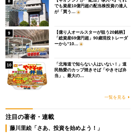
【キオクシアが「配当」導入へ】それ
8
でも資産10億円超の配当株投資の達人
が「買う…
【億り人オールスターが狙う20銘柄】
9
「総資産69億円超」90歳現役トレーダ
ーから“10…
「北海道で知らない人はいない！」道
10
民熱愛のカップ焼きそば「やきそば弁
当」、最大の…
一覧を見る
注目の著者・連載
藤川里絵「さあ、投資を始めよう！」