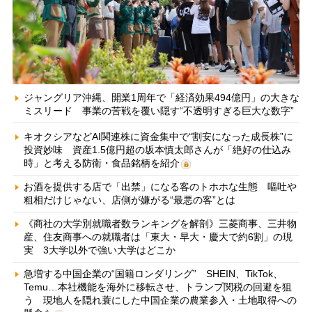
ジャングリア沖縄、開業1周年で「経済効果494億円」の大きな
ミスリード 事業の苦戦を覆い隠す“不透明すぎる巨大な数字”
キオクシアなどAI関連株に資金集中で“割安になった成長株”に
投資妙味 資産1.5億円超の坂本慎太郎さんが「絶好の仕込み
時」と考える防衛・食品銘柄を紹介
お酒を提供する店で「出禁」になる客のトホホな生態 嘔吐や
粗相だけじゃない、店側が嫌がる“最悪の客”とは
《商社の大学別就職者数ランキングを解剖》三菱商事、三井物
産、住友商事への就職者は「東大・早大・慶大で約6割」の現
実 3大学以外で強い大学はどこか
急増する中国企業の“国籍ロンダリング” SHEIN、TikTok、
Temu…本社機能を海外に移転させ、トランプ関税の回避を狙
う 現地人を隠れ蓑にした中国企業の農業参入・土地取得への