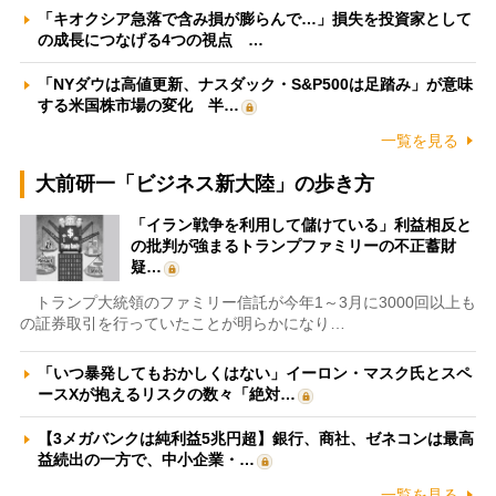
「キオクシア急落で含み損が膨らんで…」損失を投資家として
の成長につなげる4つの視点 …
「NYダウは高値更新、ナスダック・S&P500は足踏み」が意味
する米国株市場の変化 半…
一覧を見る
大前研一「ビジネス新大陸」の歩き方
「イラン戦争を利用して儲けている」利益相反と
の批判が強まるトランプファミリーの不正蓄財
疑…
トランプ大統領のファミリー信託が今年1～3月に3000回以上も
の証券取引を行っていたことが明らかになり…
「いつ暴発してもおかしくはない」イーロン・マスク氏とスペ
ースXが抱えるリスクの数々「絶対…
【3メガバンクは純利益5兆円超】銀行、商社、ゼネコンは最高
益続出の一方で、中小企業・…
一覧を見る