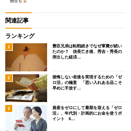
懸念も
関連記事
ランキング
豊臣兄弟は転戦続きでなぜ軍費が続い
1
たのか？ 信長亡き後、秀吉・秀長の
突出した経済…
後悔しない老後を実現するための「ゼ
2
ロ活」の極意 「思い入れある品こそ
早めに手放す…
資産をゼロにして最期を迎える「ゼロ
3
活」、年代別・計画的にお金を使うポ
イント 6…