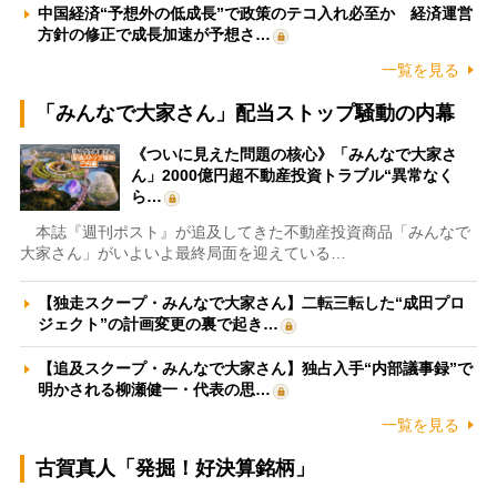
中国経済“予想外の低成長”で政策のテコ入れ必至か 経済運営
方針の修正で成長加速が予想さ…
一覧を見る
「みんなで大家さん」配当ストップ騒動の内幕
《ついに見えた問題の核心》「みんなで大家さ
ん」2000億円超不動産投資トラブル“異常なく
ら…
本誌『週刊ポスト』が追及してきた不動産投資商品「みんなで
大家さん」がいよいよ最終局面を迎えている…
【独走スクープ・みんなで大家さん】二転三転した“成田プロ
ジェクト”の計画変更の裏で起き…
【追及スクープ・みんなで大家さん】独占入手“内部議事録”で
明かされる柳瀬健一・代表の思…
一覧を見る
古賀真人「発掘！好決算銘柄」