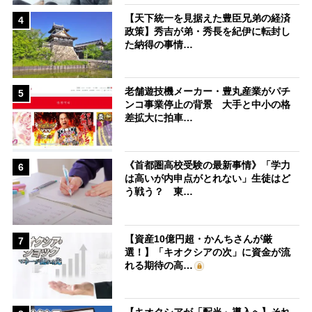
【天下統一を見据えた豊臣兄弟の経済
4
政策】秀吉が弟・秀長を紀伊に転封し
た納得の事情…
老舗遊技機メーカー・豊丸産業がパチ
5
ンコ事業停止の背景 大手と中小の格
差拡大に拍車…
《首都圏高校受験の最新事情》「学力
6
は高いが内申点がとれない」生徒はど
う戦う？ 東…
【資産10億円超・かんちさんが厳
7
選！】「キオクシアの次」に資金が流
れる期待の高…