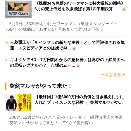
《株価34％急落のワークマンに特大反転の期待》
6月の売上低迷を吹き飛ばす第1四半期決算、…
6月3日に8330円をつけたワークマン（東証スタンダード・
7564）の株価は、わずか1カ月あまりで約34％下落…
三菱重工が「AIインフラの新たな主役」として再評価される気
運 エヌビディアとの提携でAI…
キオクシアHD「7万円割れからの急反発」は再びの上昇局面へ
の反転シグナルか？ 市場のムー…
一覧を見る
突然マルサがやって来た！
【最終回】1億6000万円の負債と引き換えに手に
入れたプライスレスな経験 ｜ 突然マルサがや…
2009年12月に発行された元FXトレーダー・磯貝清明氏の著書
『突然マルサがやって来た！～FXで10億円稼い…