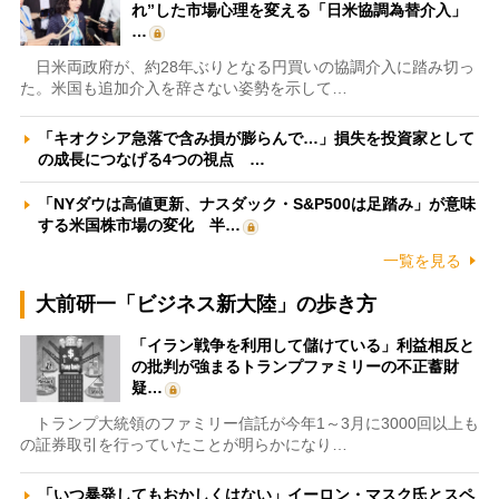
れ”した市場心理を変える「日米協調為替介入」
…
日米両政府が、約28年ぶりとなる円買いの協調介入に踏み切っ
た。米国も追加介入を辞さない姿勢を示して…
「キオクシア急落で含み損が膨らんで…」損失を投資家として
の成長につなげる4つの視点 …
「NYダウは高値更新、ナスダック・S&P500は足踏み」が意味
する米国株市場の変化 半…
一覧を見る
大前研一「ビジネス新大陸」の歩き方
「イラン戦争を利用して儲けている」利益相反と
の批判が強まるトランプファミリーの不正蓄財
疑…
トランプ大統領のファミリー信託が今年1～3月に3000回以上も
の証券取引を行っていたことが明らかになり…
「いつ暴発してもおかしくはない」イーロン・マスク氏とスペ