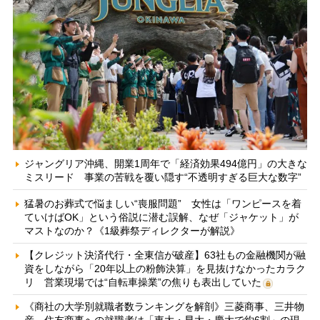
ジャングリア沖縄、開業1周年で「経済効果494億円」の大きな
ミスリード 事業の苦戦を覆い隠す“不透明すぎる巨大な数字”
猛暑のお葬式で悩ましい“喪服問題” 女性は「ワンピースを着
ていけばOK」という俗説に潜む誤解、なぜ「ジャケット」が
マストなのか？《1級葬祭ディレクターが解説》
【クレジット決済代行・全東信が破産】63社もの金融機関が融
資をしながら「20年以上の粉飾決算」を見抜けなかったカラク
リ 営業現場では“自転車操業”の焦りも表出していた
《商社の大学別就職者数ランキングを解剖》三菱商事、三井物
産、住友商事への就職者は「東大・早大・慶大で約6割」の現