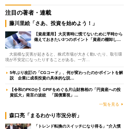
注目の著者・連載
藤川里絵「さあ、投資を始めよう！」
【資産運用】大災害時に慌てないために平時から
備えておきたい3つのポイント「資産の棚卸し…
大規模な災害が起きると、株式市場が大きく動いたり、取引環
境が不安定になったりすることがある。一方…
5年ぶり改訂の「CGコード」、何が変わったのかポイントを解
説 企業に成長投資の具体的な説…
【令和のPKOか】GPIFをめぐる片山財務相の「円資産への投
資拡大」発言の波紋 「国債重視」…
一覧を見る
森口亮「まるわかり市況分析」
「トレンド転換のスイッチになり得る」“介入慣