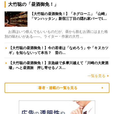
大竹聡の「昼酒御免！」
【大竹聡の昼酒御免！】「ネグローニ」「山崎」
「マンハッタン」新宿三丁目の隠れ家バーで1…
お酒はいつ飲んでもいいものだが、昼から飲むお酒にはまた格
別の味わいがある――。ライター・作家の大竹…
【大竹聡の昼酒御免！】今の若者は「なめろう」や「キヌカツ
ギ」を知らないって本当？ 昔の…
【大竹聡の昼酒御免！】京急線で多摩川越えて「川崎の大衆酒
場」へと昼酒旅 押し寄せるノス…
一覧を見る
著者・連載の一覧を見る