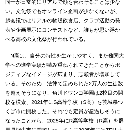
同士が日常的にリアルで顔を合わせることは少な
い。文化祭でもオンライン企画が少なくないが、
超会議ではリアルの物販飲食店、クラブ活動の発
表や企画展示にコンテストなど、誰もが思い浮か
べる高校の文化祭が行われている。
N高は、自分の特性を生かしやすく、また難関大
学への進学実績が積み重ねられてきたことからポ
ジティブなイメージが広まり、志願者が増加して
いる。そのため、法律で定められた2万人の生徒数
を超えそうになり、角川ドワンゴ学園は2校目の開
校を模索、2021年にS高等学校（S高）を茨城県つ
くば市に開校した。それでも定員が超過しそうに
なったことから、2025年にR高等学校（R高）を群
馬県桐生市に開校した。さらに2025年にはZEN 大