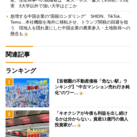
実 3大学以外で強い大学はどこか
急増する中国企業の“国籍ロンダリング” SHEIN、TikTok、
Temu…本社機能を海外に移転させ、トランプ関税の回避を狙
う 現地人を隠れ蓑にした中国企業の農業参入・土地取得への
懸念も
関連記事
ランキング
【首都圏の不動産価格「危ない駅」ラ
1
ンキング】“中古マンション売れ行き鈍
化”のワー…
「キオクシアが今後も利益を出し続け
2
るかは分からない」資産11億円の個人
投資家が…