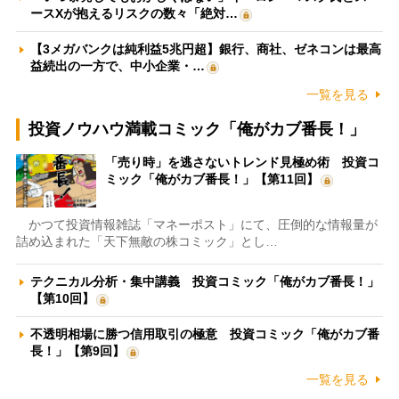
ースXが抱えるリスクの数々「絶対…
【3メガバンクは純利益5兆円超】銀行、商社、ゼネコンは最高
益続出の一方で、中小企業・…
一覧を見る
投資ノウハウ満載コミック「俺がカブ番長！」
「売り時」を逃さないトレンド見極め術 投資コ
ミック「俺がカブ番長！」【第11回】
かつて投資情報雑誌「マネーポスト」にて、圧倒的な情報量が
詰め込まれた「天下無敵の株コミック」とし…
テクニカル分析・集中講義 投資コミック「俺がカブ番長！」
【第10回】
不透明相場に勝つ信用取引の極意 投資コミック「俺がカブ番
長！」【第9回】
一覧を見る