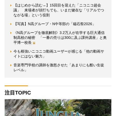
【はじめから読む→】15回目を迎えた「ニコニコ超会
議」 来場者が頭打ちでも、いまだ健在な「リアルでつ
ながる場」という役割
【写真】N高グループ・N中等部の「磁石祭2026」
《N高グループを徹底解剖》3.2万人が在学する巨大通信
制高校の秘密 「一番の売りは300に及ぶ課外講座」と奥
平博一校長
今も根強いニコニコ動画ユーザーが感じる「他の動画サ
イトにはない魅力」
音楽専門学校の講師を激怒させた「あまりにも酷い生徒
レベル」
注目TOPIC