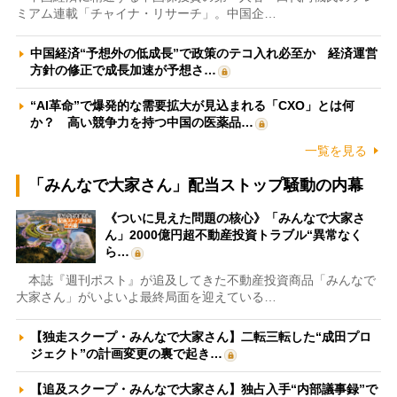
ミアム連載「チャイナ・リサーチ」。中国企…
中国経済“予想外の低成長”で政策のテコ入れ必至か 経済運営
方針の修正で成長加速が予想さ…
“AI革命”で爆発的な需要拡大が見込まれる「CXO」とは何
か？ 高い競争力を持つ中国の医薬品…
一覧を見る
「みんなで大家さん」配当ストップ騒動の内幕
《ついに見えた問題の核心》「みんなで大家さ
ん」2000億円超不動産投資トラブル“異常なく
ら…
本誌『週刊ポスト』が追及してきた不動産投資商品「みんなで
大家さん」がいよいよ最終局面を迎えている…
【独走スクープ・みんなで大家さん】二転三転した“成田プロ
ジェクト”の計画変更の裏で起き…
【追及スクープ・みんなで大家さん】独占入手“内部議事録”で