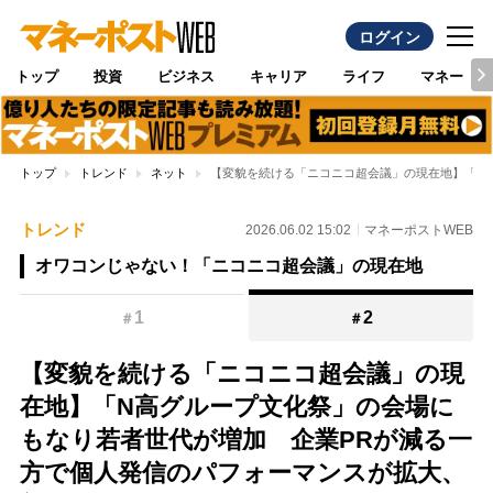
ログイン
トップ
投資
ビジネス
キャリア
ライフ
マネー
トップ
トレンド
ネット
【変貌を続ける「ニコニコ超会議」の現在地】「N
トレンド
2026.06.02 15:02
マネーポストWEB
オワコンじゃない！「ニコニコ超会議」の現在地
1
2
＃
＃
【変貌を続ける「ニコニコ超会議」の現
在地】「N高グループ文化祭」の会場に
もなり若者世代が増加 企業PRが減る一
方で個人発信のパフォーマンスが拡大、