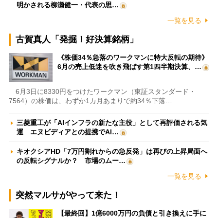
明かされる柳瀬健一・代表の思…
一覧を見る
古賀真人「発掘！好決算銘柄」
《株価34％急落のワークマンに特大反転の期待》
6月の売上低迷を吹き飛ばす第1四半期決算、…
6月3日に8330円をつけたワークマン（東証スタンダード・
7564）の株価は、わずか1カ月あまりで約34％下落…
三菱重工が「AIインフラの新たな主役」として再評価される気
運 エヌビディアとの提携でAI…
キオクシアHD「7万円割れからの急反発」は再びの上昇局面へ
の反転シグナルか？ 市場のムー…
一覧を見る
突然マルサがやって来た！
【最終回】1億6000万円の負債と引き換えに手に