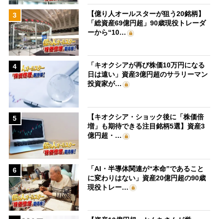
【億り人オールスターが狙う20銘柄】
3
「総資産69億円超」90歳現役トレーダ
ーから“10…
「キオクシアが再び株価10万円になる
4
日は遠い」資産3億円超のサラリーマン
投資家が…
【キオクシア・ショック後に「株価倍
5
増」も期待できる注目銘柄5選】資産3
億円超・…
「AI・半導体関連が“本命”であること
6
に変わりはない」資産20億円超の90歳
現役トレー…