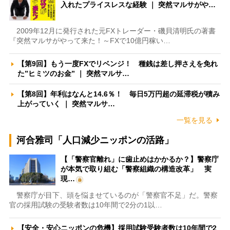
入れたプライスレスな経験 ｜ 突然マルサがや…
2009年12月に発行された元FXトレーダー・磯貝清明氏の著書
『突然マルサがやって来た！～FXで10億円稼い…
【第9回】もう一度FXでリベンジ！ 種銭は差し押さえを免れ
た”ヒミツのお金” ｜ 突然マルサ…
【第8回】年利はなんと14.6％！ 毎日5万円超の延滞税が積み
上がっていく ｜ 突然マルサ…
一覧を見る
河合雅司「人口減少ニッポンの活路」
【「警察官離れ」に歯止めはかかるか？】警察庁
が本気で取り組む「警察組織の構造改革」 実
現…
警察庁が目下、頭を悩ませているのが「警察官不足」だ。警察
官の採用試験の受験者数は10年間で2分の1以…
【安全・安心ニッポンの危機】採用試験受験者数は10年間で2