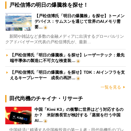
戸松信博の明日の爆騰株を探せ！
【戸松信博氏「明日の爆騰株」を探せ】トーメン
デバイス：サムスンを通じて世界のAIメモリ需
要…
新聞や雑誌など多数の金融メディアに出演するグローバルリン
クアドバイザーズ代表の戸松信博氏が、最新…
【戸松信博氏「明日の爆騰株」を探せ】レーザーテック：最先
端半導体の製造に不可欠な検査装…
【戸松信博氏「明日の爆騰株」を探せ】TDK：AIインフラを支
えるキープレーヤー 成長の再評…
一覧を見る
田代尚機のチャイナ・リサーチ
中国「Kimi K3」の衝撃に世界はどう対応するの
か？ 米財務長官が検討する「蒸留を行う中国
AI…
中国経済に精通する中国株投資の第一人者・田代尚機氏のプレ