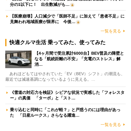
分の1以下に！ 出生数減がも…
【医療崩壊】人口減少で「医師不足」に加えて「患者不足」に
見舞われ地域医療が限界に 今後…
一覧を見る
快適クルマ生活 乗ってみた、使ってみた
【4ヶ月間で受注累計6000台】BEV普及の障壁と
なる「航続距離の不安」「充電のストレス」解
消…
あれほどもてはやされていた「EV（BEV）シフト」の潮流も、
最近では減速基調になっているように見える。…
《雪道の対応力を検証》シビアな状況で実感した「フォレスタ
ー」の真価 「ターボ」と「スト…
乗り込むと同時に「これが軽？」と戸惑うのには理由があっ
た 「日産ルークス」さらなる躍進…
一覧を見る