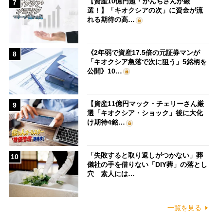
【資産10億円超・かんちさんが厳
7
選！】「キオクシアの次」に資金が流
れる期待の高…
《2年弱で資産17.5倍の元証券マンが
8
「キオクシア急落で次に狙う」5銘柄を
公開》10…
【資産11億円マック・チェリーさん厳
9
選「キオクシア・ショック」後に大化
け期待4銘…
「失敗すると取り返しがつかない」葬
10
儀社の手を借りない「DIY葬」の落とし
穴 素人には…
一覧を見る