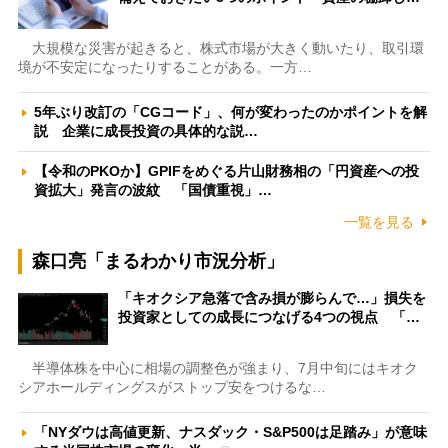
大規模な災害が起きると、株式市場が大きく動いたり、取引環
境が不安定になったりすることがある。一方…
5年ぶり改訂の「CGコード」、何が変わったのかポイントを解
説 企業に成長投資の具体的な説…
【令和のPKOか】GPIFをめぐる片山財務相の「円資産への投
資拡大」発言の波紋 「国債重視」…
一覧を見る
森口亮「まるわかり市況分析」
「キオクシア急落で含み損が膨らんで…」損失を
投資家としての成長につなげる4つの視点 「…
半導体株を中心に相場の調整色が強まり、7月中旬にはキオク
シアホールディングスがストップ安をつけるな…
「NYダウは高値更新、ナスダック・S&P500は足踏み」が意味