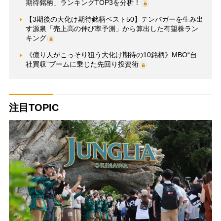
期待銘柄」ランキングTOP3を分析！
【3期後の大化け期待銘柄ベスト50】テンバガーを生み出
す源泉「売上高の伸び率予測」から算出した有望株ラン
キング
《億り人がこっそり狙う大化け期待の10銘柄》MBO“自
社買収”ブームに乗じた先回り投資術
注目TOPIC