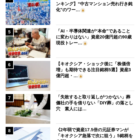
ンキング】“中古マンション売れ行き鈍
化”のワー…
「AI・半導体関連が“本命”であること
5
に変わりはない」資産20億円超の90歳
現役トレー…
【キオクシア・ショック後に「株価倍
6
増」も期待できる注目銘柄5選】資産3
億円超・…
「失敗すると取り返しがつかない」葬
7
儀社の手を借りない「DIY葬」の落とし
穴 素人には…
《2年弱で資産17.5倍の元証券マンが
8
「キオクシア急落で次に狙う」5銘柄を