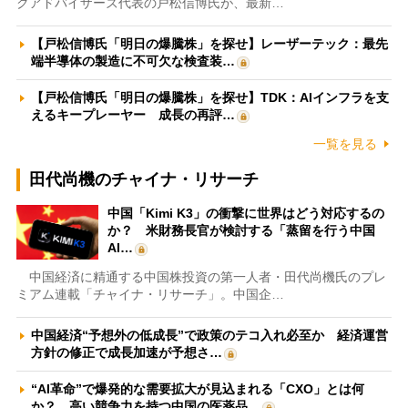
クアドバイザーズ代表の戸松信博氏が、最新…
【戸松信博氏「明日の爆騰株」を探せ】レーザーテック：最先
端半導体の製造に不可欠な検査装…
【戸松信博氏「明日の爆騰株」を探せ】TDK：AIインフラを支
えるキープレーヤー 成長の再評…
一覧を見る
田代尚機のチャイナ・リサーチ
中国「Kimi K3」の衝撃に世界はどう対応するの
か？ 米財務長官が検討する「蒸留を行う中国
AI…
中国経済に精通する中国株投資の第一人者・田代尚機氏のプレ
ミアム連載「チャイナ・リサーチ」。中国企…
中国経済“予想外の低成長”で政策のテコ入れ必至か 経済運営
方針の修正で成長加速が予想さ…
“AI革命”で爆発的な需要拡大が見込まれる「CXO」とは何
か？ 高い競争力を持つ中国の医薬品…