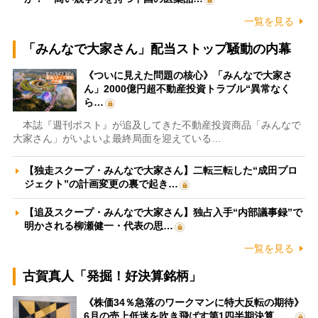
一覧を見る
「みんなで大家さん」配当ストップ騒動の内幕
《ついに見えた問題の核心》「みんなで大家さ
ん」2000億円超不動産投資トラブル“異常なく
ら…
本誌『週刊ポスト』が追及してきた不動産投資商品「みんなで
大家さん」がいよいよ最終局面を迎えている…
【独走スクープ・みんなで大家さん】二転三転した“成田プロ
ジェクト”の計画変更の裏で起き…
【追及スクープ・みんなで大家さん】独占入手“内部議事録”で
明かされる柳瀬健一・代表の思…
一覧を見る
古賀真人「発掘！好決算銘柄」
《株価34％急落のワークマンに特大反転の期待》
6月の売上低迷を吹き飛ばす第1四半期決算、…