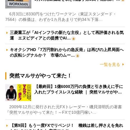
6月3日に8330円をつけたワークマン（東証スタンダード・
7564）の株価は、わずか1カ月あまりで約34％下落…
三菱重工が「AIインフラの新たな主役」として再評価される気
運 エヌビディアとの提携でAI…
キオクシアHD「7万円割れからの急反発」は再びの上昇局面へ
の反転シグナルか？ 市場のムー…
一覧を見る
突然マルサがやって来た！
【最終回】1億6000万円の負債と引き換えに手に
入れたプライスレスな経験 ｜ 突然マルサがや…
2009年12月に発行された元FXトレーダー・磯貝清明氏の著書
『突然マルサがやって来た！～FXで10億円稼い…
【第9回】もう一度FXでリベンジ！ 種銭は差し押さえを免れ