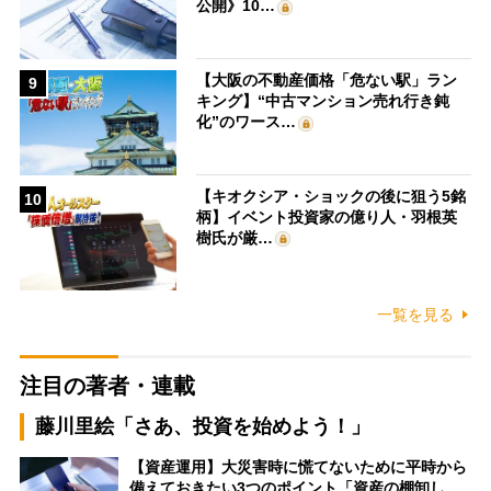
公開》10…
【大阪の不動産価格「危ない駅」ラン
9
キング】“中古マンション売れ行き鈍
化”のワース…
【キオクシア・ショックの後に狙う5銘
10
柄】イベント投資家の億り人・羽根英
樹氏が厳…
一覧を見る
注目の著者・連載
藤川里絵「さあ、投資を始めよう！」
【資産運用】大災害時に慌てないために平時から
備えておきたい3つのポイント「資産の棚卸し…