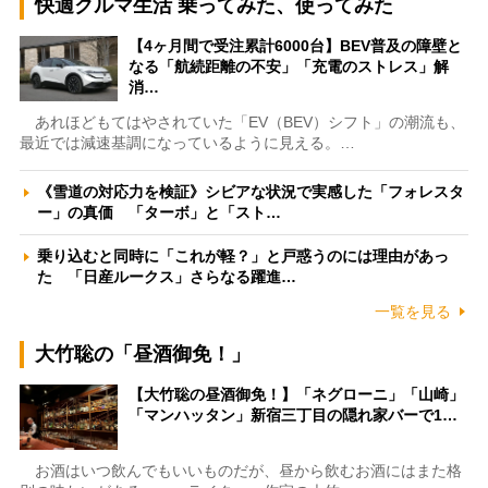
快適クルマ生活 乗ってみた、使ってみた
【4ヶ月間で受注累計6000台】BEV普及の障壁と
なる「航続距離の不安」「充電のストレス」解
消…
あれほどもてはやされていた「EV（BEV）シフト」の潮流も、
最近では減速基調になっているように見える。…
《雪道の対応力を検証》シビアな状況で実感した「フォレスタ
ー」の真価 「ターボ」と「スト…
乗り込むと同時に「これが軽？」と戸惑うのには理由があっ
た 「日産ルークス」さらなる躍進…
一覧を見る
大竹聡の「昼酒御免！」
【大竹聡の昼酒御免！】「ネグローニ」「山崎」
「マンハッタン」新宿三丁目の隠れ家バーで1…
お酒はいつ飲んでもいいものだが、昼から飲むお酒にはまた格