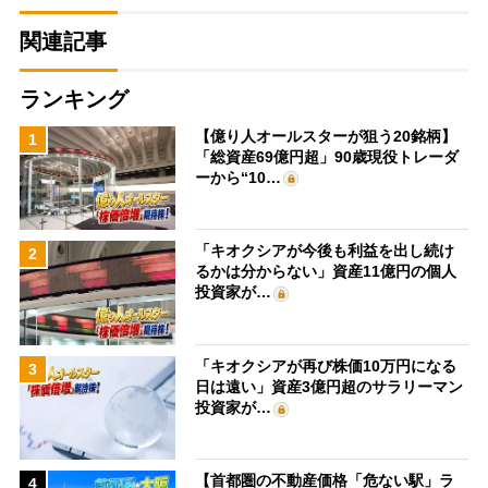
関連記事
ランキング
【億り人オールスターが狙う20銘柄】
1
「総資産69億円超」90歳現役トレーダ
ーから“10…
「キオクシアが今後も利益を出し続け
2
るかは分からない」資産11億円の個人
投資家が…
「キオクシアが再び株価10万円になる
3
日は遠い」資産3億円超のサラリーマン
投資家が…
【首都圏の不動産価格「危ない駅」ラ
4