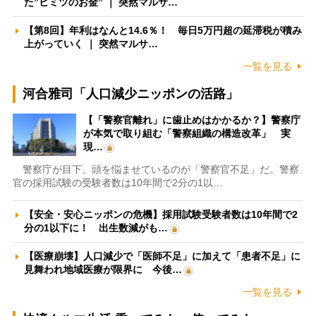
た”ヒミツのお金” ｜ 突然マルサ…
【第8回】年利はなんと14.6％！ 毎日5万円超の延滞税が積み
上がっていく ｜ 突然マルサ…
一覧を見る
河合雅司「人口減少ニッポンの活路」
【「警察官離れ」に歯止めはかかるか？】警察庁
が本気で取り組む「警察組織の構造改革」 実
現…
警察庁が目下、頭を悩ませているのが「警察官不足」だ。警察
官の採用試験の受験者数は10年間で2分の1以…
【安全・安心ニッポンの危機】採用試験受験者数は10年間で2
分の1以下に！ 出生数減がも…
【医療崩壊】人口減少で「医師不足」に加えて「患者不足」に
見舞われ地域医療が限界に 今後…
一覧を見る