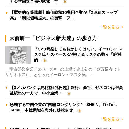
する米国株市場の変化 半…
【歴史的な爆騰劇】時価総額10兆円企業が「2連続ストップ
高」「制限値幅拡大」の衝撃 フ…
一覧を見る
大前研一「ビジネス新大陸」の歩き方
「いつ暴発してもおかしくはない」イーロン・マ
スク氏とスペースXが抱えるリスクの数々「絶対
的…
宇宙開発企業「スペースX」の上場で史上初の「兆万長者（ト
リリオネア）」となったイーロン・マスク氏。…
【3メガバンクは純利益5兆円超】銀行、商社、ゼネコンは最高
益続出の一方で、中小企業・…
急増する中国企業の“国籍ロンダリング” SHEIN、TikTok、
Temu…本社機能を海外に移転させ…
一覧を見る