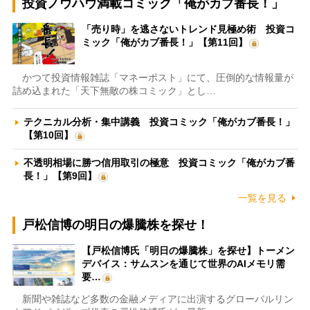
投資ノウハウ満載コミック「俺がカブ番長！」
「売り時」を逃さないトレンド見極め術 投資コ
ミック「俺がカブ番長！」【第11回】
かつて投資情報雑誌「マネーポスト」にて、圧倒的な情報量が
詰め込まれた「天下無敵の株コミック」とし…
テクニカル分析・集中講義 投資コミック「俺がカブ番長！」
【第10回】
不透明相場に勝つ信用取引の極意 投資コミック「俺がカブ番
長！」【第9回】
一覧を見る
戸松信博の明日の爆騰株を探せ！
【戸松信博氏「明日の爆騰株」を探せ】トーメン
デバイス：サムスンを通じて世界のAIメモリ需
要…
新聞や雑誌など多数の金融メディアに出演するグローバルリン