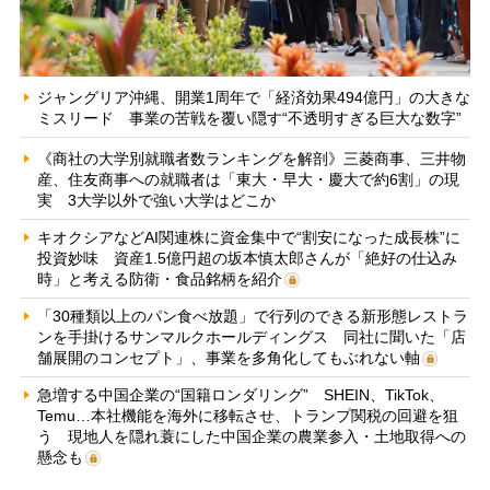
ジャングリア沖縄、開業1周年で「経済効果494億円」の大きな
ミスリード 事業の苦戦を覆い隠す“不透明すぎる巨大な数字”
《商社の大学別就職者数ランキングを解剖》三菱商事、三井物
産、住友商事への就職者は「東大・早大・慶大で約6割」の現
実 3大学以外で強い大学はどこか
キオクシアなどAI関連株に資金集中で“割安になった成長株”に
投資妙味 資産1.5億円超の坂本慎太郎さんが「絶好の仕込み
時」と考える防衛・食品銘柄を紹介
「30種類以上のパン食べ放題」で行列のできる新形態レストラ
ンを手掛けるサンマルクホールディングス 同社に聞いた「店
舗展開のコンセプト」、事業を多角化してもぶれない軸
急増する中国企業の“国籍ロンダリング” SHEIN、TikTok、
Temu…本社機能を海外に移転させ、トランプ関税の回避を狙
う 現地人を隠れ蓑にした中国企業の農業参入・土地取得への
懸念も