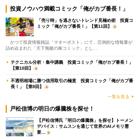
投資ノウハウ満載コミック「俺がカブ番長！」
「売り時」を逃さないトレンド見極め術 投資コ
ミック「俺がカブ番長！」【第11回】
かつて投資情報雑誌「マネーポスト」にて、圧倒的な情報量が
詰め込まれた「天下無敵の株コミック」とし…
テクニカル分析・集中講義 投資コミック「俺がカブ番長！」
【第10回】
不透明相場に勝つ信用取引の極意 投資コミック「俺がカブ番
長！」【第9回】
一覧を見る
戸松信博の明日の爆騰株を探せ！
【戸松信博氏「明日の爆騰株」を探せ】トーメン
デバイス：サムスンを通じて世界のAIメモリ需
要…