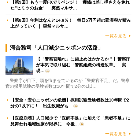
【第9回】もう一度FXでリベンジ！ 種銭は差し押さえを免れ
た”ヒミツのお金” ｜ 突然マルサ…
【第8回】年利はなんと14.6％！ 毎日5万円超の延滞税が積み
上がっていく ｜ 突然マルサ…
一覧を見る
河合雅司「人口減少ニッポンの活路」
【「警察官離れ」に歯止めはかかるか？】警察庁
が本気で取り組む「警察組織の構造改革」 実
現…
警察庁が目下、頭を悩ませているのが「警察官不足」だ。警察
官の採用試験の受験者数は10年間で2分の1以…
【安全・安心ニッポンの危機】採用試験受験者数は10年間で2
分の1以下に！ 出生数減がも…
【医療崩壊】人口減少で「医師不足」に加えて「患者不足」に
見舞われ地域医療が限界に 今後…
一覧を見る