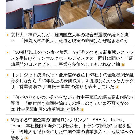
京都大・神戸大など、難関国立大学の総合型選抜が続々と廃
止 「推薦入試の拡大」報道と現実の乖離はなぜ起きるのか
「30種類以上のパン食べ放題」で行列のできる新形態レストラ
ンを手掛けるサンマルクホールディングス 同社に聞いた「店
舗展開のコンセプト」、事業を多角化してもぶれない軸
【クレジット決済代行・全東信が破産】63社もの金融機関が融
資をしながら「20年以上の粉飾決算」を見抜けなかったカラク
リ 営業現場では“自転車操業”の焦りも表出していた
「何がやりたいのか分からない」竹中平蔵氏が語る高市内閣の
評価 「給付付き税額控除はその場しのぎ」いま不可欠なの
は“社会保障制度の改革議論”と指摘
急増する中国企業の“国籍ロンダリング” SHEIN、TikTok、
Temu…本社機能を海外に移転させ、トランプ関税の回避を狙
う 現地人を隠れ蓑にした中国企業の農業参入・土地取得への
懸念も