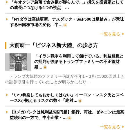
「キオクシア急落で含み損が膨らんで…」損失を投資家として
の成長につなげる4つの視点 …
「NYダウは高値更新、ナスダック・S&P500は足踏み」が意味
する米国株市場の変化 半…
一覧を見る
大前研一「ビジネス新大陸」の歩き方
「イラン戦争を利用して儲けている」利益相反と
の批判が強まるトランプファミリーの不正蓄財
疑…
トランプ大統領のファミリー信託が今年1～3月に3000回以上も
の証券取引を行っていたことが明らかになり…
「いつ暴発してもおかしくはない」イーロン・マスク氏とスペ
ースXが抱えるリスクの数々「絶対…
【3メガバンクは純利益5兆円超】銀行、商社、ゼネコンは最高
益続出の一方で、中小企業・…
一覧を見る