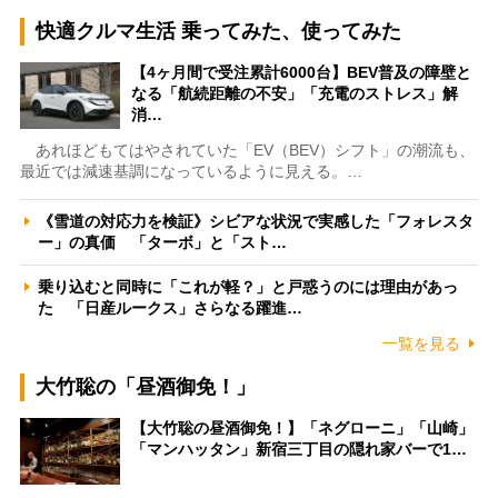
快適クルマ生活 乗ってみた、使ってみた
【4ヶ月間で受注累計6000台】BEV普及の障壁と
なる「航続距離の不安」「充電のストレス」解
消…
あれほどもてはやされていた「EV（BEV）シフト」の潮流も、
最近では減速基調になっているように見える。…
《雪道の対応力を検証》シビアな状況で実感した「フォレスタ
ー」の真価 「ターボ」と「スト…
乗り込むと同時に「これが軽？」と戸惑うのには理由があっ
た 「日産ルークス」さらなる躍進…
一覧を見る
大竹聡の「昼酒御免！」
【大竹聡の昼酒御免！】「ネグローニ」「山崎」
「マンハッタン」新宿三丁目の隠れ家バーで1…