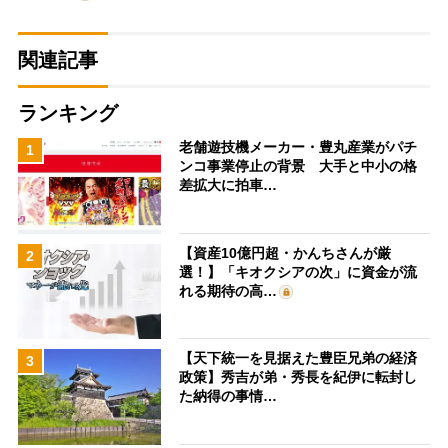
関連記事
ランキング
老舗遊技機メーカー・豊丸産業がパチ
1
ンコ事業停止の背景 大手と中小の格
差拡大に拍車…
【資産10億円超・かんちさんが厳
2
選！】「キオクシアの次」に資金が流
れる期待の高…
【天下統一を見据えた豊臣兄弟の経済
3
政策】秀吉が弟・秀長を紀伊に転封し
た納得の事情…