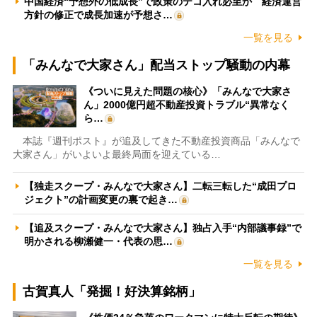
中国経済“予想外の低成長”で政策のテコ入れ必至か 経済運営
方針の修正で成長加速が予想さ…
一覧を見る
「みんなで大家さん」配当ストップ騒動の内幕
《ついに見えた問題の核心》「みんなで大家さ
ん」2000億円超不動産投資トラブル“異常なく
ら…
本誌『週刊ポスト』が追及してきた不動産投資商品「みんなで
大家さん」がいよいよ最終局面を迎えている…
【独走スクープ・みんなで大家さん】二転三転した“成田プロ
ジェクト”の計画変更の裏で起き…
【追及スクープ・みんなで大家さん】独占入手“内部議事録”で
明かされる柳瀬健一・代表の思…
一覧を見る
古賀真人「発掘！好決算銘柄」