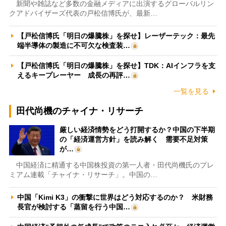
新聞や雑誌など多数の金融メディアに出演するグローバルリン
クアドバイザーズ代表の戸松信博氏が、最新…
【戸松信博氏「明日の爆騰株」を探せ】レーザーテック：最先
端半導体の製造に不可欠な検査装…
【戸松信博氏「明日の爆騰株」を探せ】TDK：AIインフラを支
えるキープレーヤー 成長の再評…
一覧を見る
田代尚機のチャイナ・リサーチ
厳しい経済情勢をどう打開するか？中国の下半期
の「経済運営方針」を読み解く 需要不足対策
が…
中国経済に精通する中国株投資の第一人者・田代尚機氏のプレ
ミアム連載「チャイナ・リサーチ」。中国の…
中国「Kimi K3」の衝撃に世界はどう対応するのか？ 米財務
長官が検討する「蒸留を行う中国…