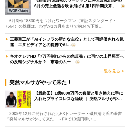
《株価34％急落のワークマンに特大反転の期待》
6月の売上低迷を吹き飛ばす第1四半期決算、…
6月3日に8330円をつけたワークマン（東証スタンダード・
7564）の株価は、わずか1カ月あまりで約34％下落…
三菱重工が「AIインフラの新たな主役」として再評価される気
運 エヌビディアとの提携でAI…
キオクシアHD「7万円割れからの急反発」は再びの上昇局面へ
の反転シグナルか？ 市場のムー…
一覧を見る
突然マルサがやって来た！
【最終回】1億6000万円の負債と引き換えに手に
入れたプライスレスな経験 ｜ 突然マルサがや…
2009年12月に発行された元FXトレーダー・磯貝清明氏の著書
『突然マルサがやって来た！～FXで10億円稼い…